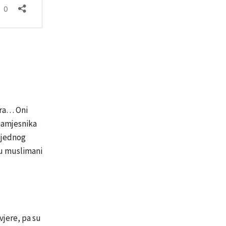
era… Oni
namjesnika
 jednog
 su muslimani
vjere, pa su