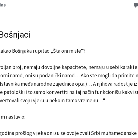
Bošnjaci
kao Bošnjaka i upitao „Šta oni misle“?
oljan broj, nemaju dovoljne kapacitete, nemaju u sebi karakt
orni narod, oni su podanički narod… Ako ste mogli da primite 
stavnika međunarodne zajednice op.a.)… A njihova radost je iz
 je patološki i to samo konvertiti na taj način funkcionišu kakvi
onvertovali svoju vjeru u nekom tamo vremenu…“
om nastavio:
odina prošlog vijeka oni su se ovdje zvali Srbi muhamedanske 