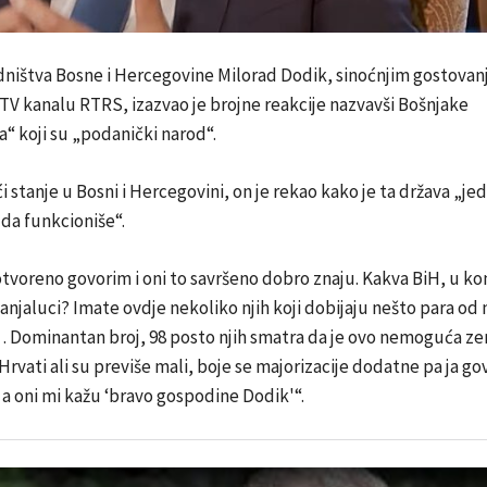
dništva Bosne i Hercegovine Milorad Dodik, sinoćnjim gostovan
V kanalu RTRS, izazvao je brojne reakcije nazvavši Bošnjake
“ koji su „podanički narod“.
 stanje u Bosni i Hercegovini, on je rekao kako je ta država „jed
da funkcioniše“.
tvoreno govorim i oni to savršeno dobro znaju. Kakva BiH, u ko
Banjaluci? Imate ovdje nekoliko njih koji dobijaju nešto para od 
… Dominantan broj, 98 posto njih smatra da je ovo nemoguća ze
 Hrvati ali su previše mali, boje se majorizacije dodatne pa ja g
 a oni mi kažu ‘bravo gospodine Dodik'“.