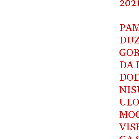
202
PAM
DUZ
GOR
DA 
DOD
NIS
ULO
MOG
VIS