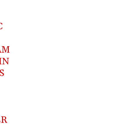
C
AM
IN
S
ER