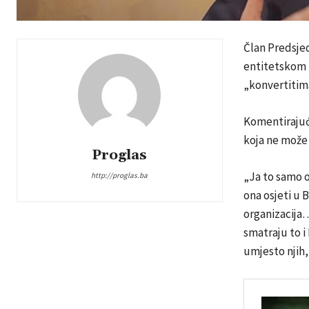
Član Predsje
entitetskom T
„konvertitima
Komentirajući
koja ne može 
Proglas
„Ja to samo o
http://proglas.ba
ona osjeti u 
organizacija
smatraju to i
umjesto njih,