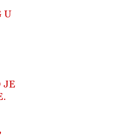
 U
 JE
E.
,