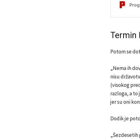
Termin 
Potom se dota
„Nema ih dov
nisu državotv
(visokog pred
razloga, a to
jer su oni k
Dodik je pot
„Šezdesetih g