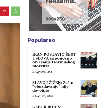
Popularno
IRAN POSTAVIO ŠEST
USLOVA za ponovno
otvaranje Hormuškog
moreuza
8 Augusta, 2026
SLAVOJ ŽIŽEK: Zašto
“obuzdavanje” nije
dovoljno
8 Augusta, 2026
GABOR BODIŠ: