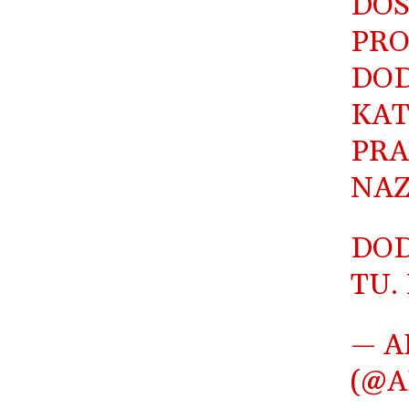
DOS
PRO
DOD
KAT
PRA
NAZ
DOD
TU.
— A
(@A