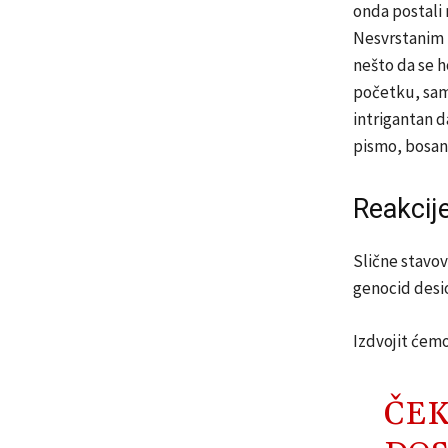
onda postali 
Nesvrstanim 
nešto da se h
početku, sam
intrigantan d
pismo, bosan
Reakcij
Slične stavov
genocid desio
Izdvojit ćem
ČEK