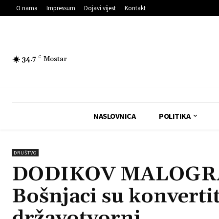
O nama
Impressum
Dojavi vijest
Kontakt
34.7
C
Mostar
NASLOVNICA
POLITIKA
DRUŠTVO
DODIKOV MALOGR
Bošnjaci su konvertit
državotvorni