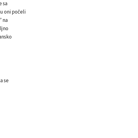
e sa
 oni počeli
’ na
ljno
sansko
da se