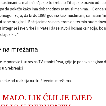
muslimani sa malim ‘m’ jer je to trebalo Titu jer je pravio odnos
pa da pokaže kako ima dobar odnos sa muslimanima… E onda su
omogenizuju, da bi do 1993. godine kao muslimani, sa malim ‘m
i sebe proglasili Bošnjacima sa namjerom da termin bude dovo
a integriše i sve Srbe i Hrvate i da se stvori bosanska nacija, bo
ski jezik…“
e na mrežama
e je ponovio i jutros na TV stanici Prva, gdje je ponovo negirao 
 u Srebrenici.
o neke od reakcija na društvenim mrežama…
 MALO. LIK ČIJI JE DJED