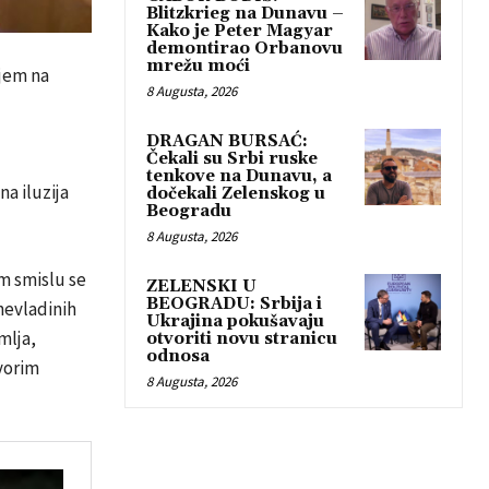
Blitzkrieg na Dunavu –
Kako je Peter Magyar
demontirao Orbanovu
mrežu moći
jem na
8 Augusta, 2026
DRAGAN BURSAĆ:
Čekali su Srbi ruske
tenkove na Dunavu, a
na iluzija
dočekali Zelenskog u
Beogradu
8 Augusta, 2026
m smislu se
ZELENSKI U
BEOGRADU: Srbija i
nevladinih
Ukrajina pokušavaju
mlja,
otvoriti novu stranicu
odnosa
ovorim
8 Augusta, 2026