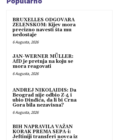
Popularno
BRUXELLES ODGOVARA
ZELENSKOM: Kijev mora
precizno navesti šta mu
nedostaje
6 Augusta, 2026
JAN-WERNER MÜLLER:
AfD je pretnja na koju se
mora reagovati
6 Augusta, 2026
ANDREJ NIKOLAIDIS: Da
Beograd nije odbio Z-4 i
ubio Đinđića, da li bi Crna
Gora bila nezavisna?
6 Augusta, 2026
BIH NAPRAVILA VAŽAN
KORAK PREMA SEPA-i:
Jeftiniji transferi novca iz