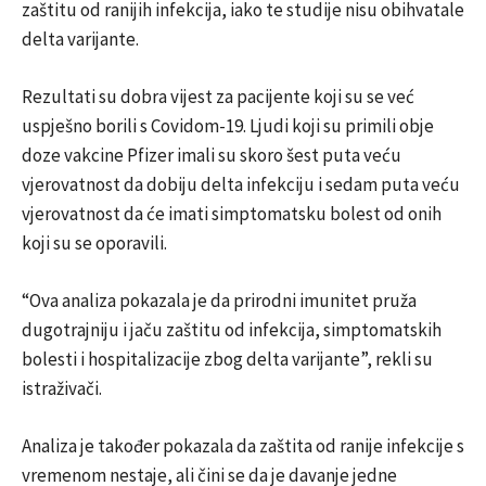
zaštitu od ranijih infekcija, iako te studije nisu obihvatale
delta varijante.
Rezultati su dobra vijest za pacijente koji su se već
uspješno borili s Covidom-19. Ljudi koji su primili obje
doze vakcine Pfizer imali su skoro šest puta veću
vjerovatnost da dobiju delta infekciju i sedam puta veću
vjerovatnost da će imati simptomatsku bolest od onih
koji su se oporavili.
“Ova analiza pokazala je da prirodni imunitet pruža
dugotrajniju i jaču zaštitu od infekcija, simptomatskih
bolesti i hospitalizacije zbog delta varijante”, rekli su
istraživači.
Analiza je također pokazala da zaštita od ranije infekcije s
vremenom nestaje, ali čini se da je davanje jedne