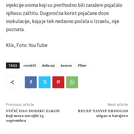
injekcije onima koji su prethodno bili zaraženi pojačalo
njihovu zaštitu. Dugoročna korist pojačane doze
inokulacije, koja je tek nedavno počela u Izraelu, nije
poznata.
Klix, Foto: YouTube
TAGS
covid19
delta soj
korona
Pfizer
Previous article
Next article
VUČIĆ DAO DODIKU ZAKON
RECEP TAYYIP ERDOGAN
koji mora usvojiti 15.
stigao u Sarajevo
septembra