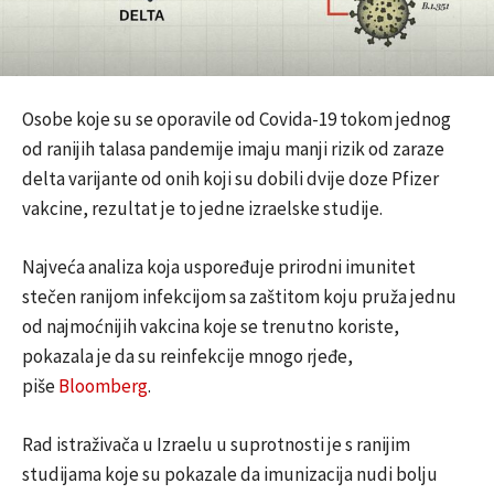
Osobe koje su se oporavile od Covida-19 tokom jednog
od ranijih talasa pandemije imaju manji rizik od zaraze
delta varijante od onih koji su dobili dvije doze Pfizer
vakcine, rezultat je to jedne izraelske studije.
Najveća analiza koja uspoređuje prirodni imunitet
stečen ranijom infekcijom sa zaštitom koju pruža jednu
od najmoćnijih vakcina koje se trenutno koriste,
pokazala je da su reinfekcije mnogo rjeđe,
piše
Bloomberg
.
Rad istraživača u Izraelu u suprotnosti je s ranijim
studijama koje su pokazale da imunizacija nudi bolju