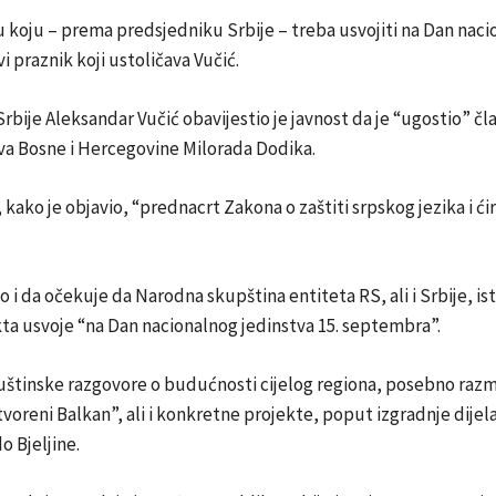
u koju – prema predsjedniku Srbije – treba usvojiti na Dan nac
i praznik koji ustoličava Vučić.
rbije Aleksandar Vučić obavijestio je javnost da je “ugostio” čl
va Bosne i Hercegovine Milorada Dodika.
 kako je objavio, “prednacrt Zakona o zaštiti srpskog jezika i ćir
io i da očekuje da Narodna skupština entiteta RS, ali i Srbije, is
ta usvoje “na Dan nacionalnog jedinstva 15. septembra”.
uštinske razgovore o budućnosti cijelog regiona, posebno razm
Otvoreni Balkan”, ali i konkretne projekte, poput izgradnje dije
 Bjeljine.