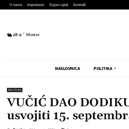
O nama
Impressum
Dojavi vijest
Kontakt
28.9
C
Mostar
NASLOVNICA
POLITIKA
POLITIKA
VUČIĆ DAO DODIKU
usvojiti 15. septembr