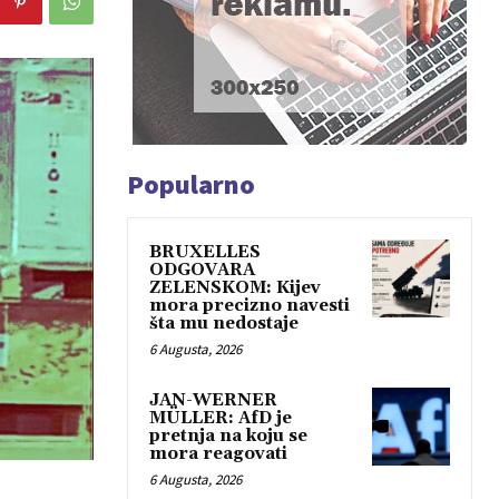
Popularno
BRUXELLES
ODGOVARA
ZELENSKOM: Kijev
mora precizno navesti
šta mu nedostaje
6 Augusta, 2026
JAN-WERNER
MÜLLER: AfD je
pretnja na koju se
mora reagovati
6 Augusta, 2026