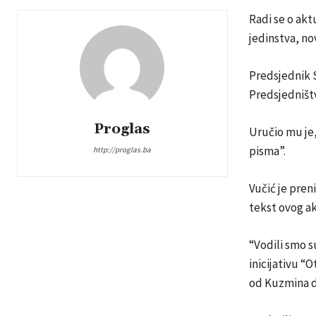
Radi se o akt
jedinstva, nov
Predsjednik S
Predsjedništ
Proglas
Uručio mu je,
pisma”.
http://proglas.ba
Vučić je pren
tekst ovog ak
“Vodili smo s
inicijativu “
od Kuzmina do