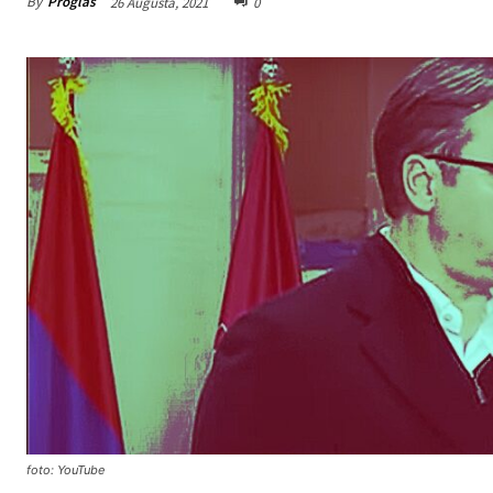
By
Proglas
26 Augusta, 2021
0
foto: YouTube