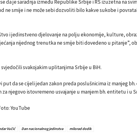
 se da je saradnja između Republike Srbije i RS izuzetna na svim
od ne smije i ne može sebi dozvoliti bilo kakve sukobe i povrata
tvo i jedinstveno djelovanje na polju ekonomije, kulture, obra
sjećanja nijednog trenutka ne smije biti dovedeno u pitanje”, ob
 svjedočili svakojakim uplitanjima Srbije u BiH.
vi put da se cijeli jedan zakon preda poslušnicima iz manjeg bh. 
za njegovo istovremeno usvajanje u manjem bh. entitetu i u Srb
 Foto: YouTube
ndar Vučić
Dan nacionalnog jedinstva
milorad dodik