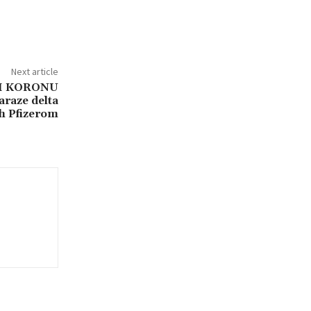
Next article
LI KORONU
araze delta
h Pfizerom