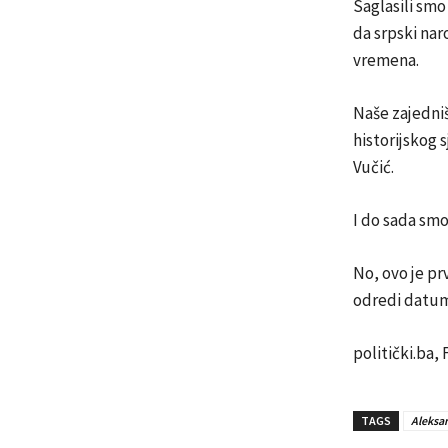
Saglasili smo
da srpski nar
vremena.
Naše zajedniš
historijskog 
Vučić.
I do sada smo
No, ovo je pr
odredi datum 
politički.ba,
TAGS
Aleksa