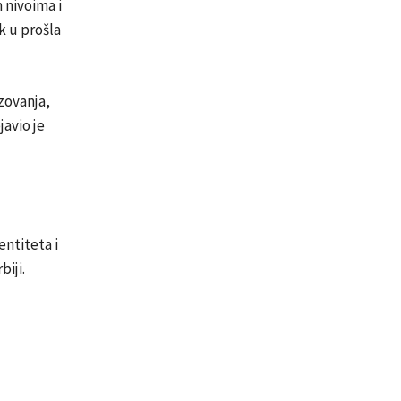
 nivoima i
k u prošla
zovanja,
javio je
entiteta i
iji.