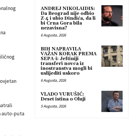
ionalnog
ANDREJ NIKOLAIDIS:
Da Beograd nije odbio
Z-4 i ubio Đinđića, da li
bi Crna Gora bila
nezavisna?
ana
6 Augusta, 2026
BIH NAPRAVILA
VAŽAN KORAK PREMA
iličnog
SEPA-i: Jeftiniji
transferi novca iz
inostranstva mogli bi
uslijediti uskoro
tovjetan
6 Augusta, 2026
VLADO VURUŠIĆ:
Deset istina o Oluji
atrali
5 Augusta, 2026
la auto-puta