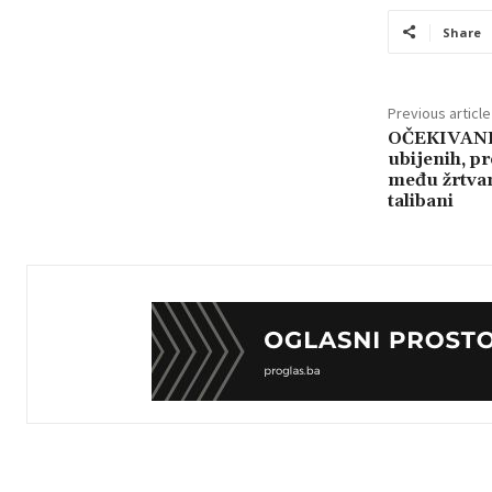
Share
Previous article
OČEKIVANI
ubijenih, pr
među žrtvam
talibani