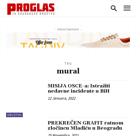
- Advertisement -
TAG
mural
MISIJA OSCE-a: Istražiti
nedavne incidente u BiH
12 Januara, 2022
DRUŠTVO
PREKREČEN GRAFIT ratnom
zločincu Mladiću u Beogradu
25 Novembra, 2021