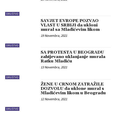
DRUŠTVO
SAVJET EVROPE POZVAO
VLAST U SRBIJI da ukloni
mural sa Mladićevim likom
19 Novembra, 2021
DRUŠTVO
SA PROTESTA U BEOGRADU
zahtjevano uklanjanje murala
Ratku Mladiću
13 Novembra, 2021
DRUŠTVO
ŽENE U CRNOM ZATRAŽILE
DOZVOLU da uklone mural s
Mladićevim likom u Beogradu
12 Novembra, 2021
DRUŠTVO