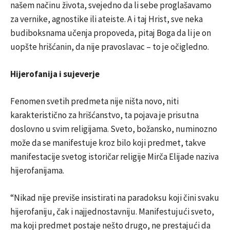
našem načinu života, svejedno da li sebe proglašavamo
za vernike, agnostike ili ateiste. A i taj Hrist, sve neka
budiboksnama učenja propoveda, pitaj Boga da li je on
uopšte hrišćanin, da nije pravoslavac – to je očigledno.
Hijerofanija i sujeverje
Fenomen svetih predmeta nije ništa novo, niti
karakteristično za hrišćanstvo, ta pojava je prisutna
doslovno u svim religijama. Sveto, božansko, numinozno
može da se manifestuje kroz bilo koji predmet, takve
manifestacije svetog istoričar religije Mirča Elijade naziva
hijerofanijama.
“Nikad nije previše insistirati na paradoksu koji čini svaku
hijerofaniju, čak i najjednostavniju. Manifestujući sveto,
ma koji predmet postaje nešto drugo, ne prestajući da