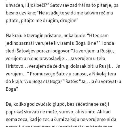
uhvaćen, ili još beži?” Šatov sav zadrhti na to pitanje, pa
besno uzvikne: “Ne usuđujte se da me takvim rečima
pitate, pitajte me drugim, drugim!”
Na kraju Stavrogin pristane, neka bude: “Hteo sam
jedino saznati: verujete li vi sami u Boga ili ne?” I onda
sledi Šatovljev porazni odgovor: “Ja verujem u Rusiju,
verujem u njeno pravoslavlje… Ja verujem u telo
Hristovo… Verujem da će drugi dolazak biti u Rusiji… Ja
verujem…” Promucao je Šatov u zanosu, a Nikolaj tera
do kraja: “A u Boga? U Boga?” Šatov: “Ja… ja ću verovati u
Boga”.
Da, koliko god zvučalo glupo, bez zečetine se zečji
paprikaš skuvati ne može, surovo, ali istinito. Ali kad
nema zeca, kad je zec u šumi za koju ne verujemo ni da