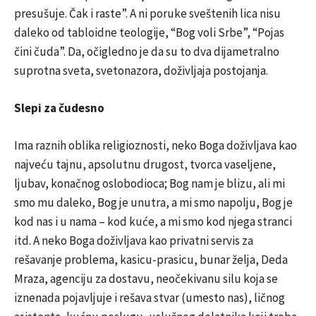
presušuje. Čak i raste”. A ni poruke sveštenih lica nisu
daleko od tabloidne teologije, “Bog voli Srbe”, “Pojas
čini čuda”. Da, očigledno je da su to dva dijametralno
suprotna sveta, svetonazora, doživljaja postojanja.
Slepi za čudesno
Ima raznih oblika religioznosti, neko Boga doživljava kao
najveću tajnu, apsolutnu drugost, tvorca vaseljene,
ljubav, konačnog oslobodioca; Bog nam je blizu, ali mi
smo mu daleko, Bog je unutra, a mi smo napolju, Bog je
kod nas i u nama – kod kuće, a mi smo kod njega stranci
itd. A neko Boga doživljava kao privatni servis za
rešavanje problema, kasicu-prasicu, bunar želja, Deda
Mraza, agenciju za dostavu, neočekivanu silu koja se
iznenada pojavljuje i rešava stvar (umesto nas), ličnog