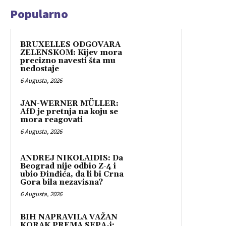
Popularno
BRUXELLES ODGOVARA
ZELENSKOM: Kijev mora
precizno navesti šta mu
nedostaje
6 Augusta, 2026
JAN-WERNER MÜLLER:
AfD je pretnja na koju se
mora reagovati
6 Augusta, 2026
ANDREJ NIKOLAIDIS: Da
Beograd nije odbio Z-4 i
ubio Đinđića, da li bi Crna
Gora bila nezavisna?
6 Augusta, 2026
BIH NAPRAVILA VAŽAN
KORAK PREMA SEPA-i: