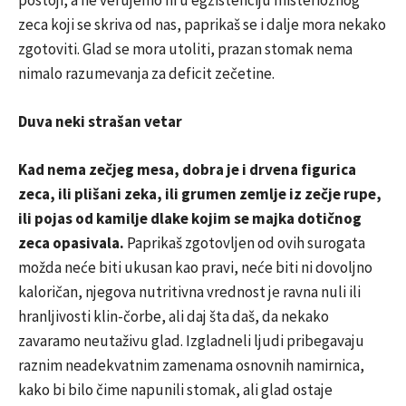
postoji, a ne verujemo ni u egzistenciju misterioznog
zeca koji se skriva od nas, paprikaš se i dalje mora nekako
zgotoviti. Glad se mora utoliti, prazan stomak nema
nimalo razumevanja za deficit zečetine.
Duva neki strašan vetar
Kad nema zečjeg mesa, dobra je i drvena figurica
zeca, ili plišani zeka, ili grumen zemlje iz zečje rupe,
ili pojas od kamilje dlake kojim se majka dotičnog
zeca opasivala.
Paprikaš zgotovljen od ovih surogata
možda neće biti ukusan kao pravi, neće biti ni dovoljno
kaloričan, njegova nutritivna vrednost je ravna nuli ili
hranljivosti klin-čorbe, ali daj šta daš, da nekako
zavaramo neutaživu glad. Izgladneli ljudi pribegavaju
raznim neadekvatnim zamenama osnovnih namirnica,
kako bi bilo čime napunili stomak, ali glad ostaje