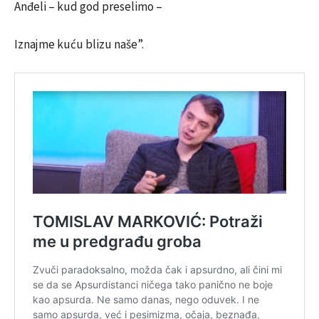
Anđeli – kud god preselimo –
Iznajme kuću blizu naše”.