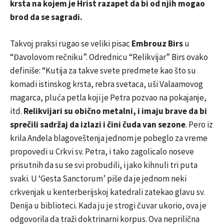
krsta na kojem je Hrist razapet da bi od njih mogao
brod da se sagradi.
Takvoj praksi rugao se veliki pisac
Embrouz Birs
u
“Đavolovom rečniku”. Odrednicu “Relikvijar” Birs ovako
definiše: “Kutija za takve svete predmete kao što su
komadi istinskog krsta, rebra svetaca, uši Valaamovog
magarca, pluća petla koji je Petra pozvao na pokajanje,
itd.
Relikvijari su obično metalni, i imaju brave da bi
sprečili sadržaj da izlazi i čini čuda van sezone
. Pero iz
krila Anđela blagoveštenja jednom je pobeglo za vreme
propovedi u Crkvi sv. Petra, i tako zagolicalo noseve
prisutnih da su se svi probudili, i jako kihnuli tri puta
svaki. U ‘Gesta Sanctorum’ piše da je jednom neki
crkvenjak u kenterberijskoj katedrali zatekao glavu sv.
Denija u biblioteci. Kada ju je strogi čuvar ukorio, ova je
odgovorila da traži doktrinarni korpus. Ova neprilična