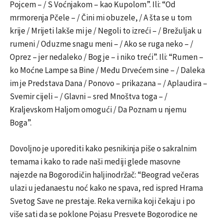
Pojcem – / S Voćnjakom – kao Kupolom”. Ili: “Od
mrmorenja Pčele – / Čini mi obuzele, / A šta se u tom
krije / Mrijeti lakše mi je / Negoli to izreći – / Brežuljak u
rumeni / Oduzme snagu meni – / Ako se ruga neko – /
Oprez – jer nedaleko / Bog je – i niko treći”. Ili: “Rumen –
ko Moćne Lampe sa Bine / Među Drvećem sine – / Daleka
im je Predstava Dana / Ponovo – prikazana – / Aplaudira –
Svemir cijeli – / Glavni – sred Mnoštva toga – /
Kraljevskom Haljom omogući / Da Poznam u njemu
Boga”.
Dovoljno je uporediti kako pesnikinja piše o sakralnim
temama i kako to rade naši mediji glede masovne
najezde na Bogorodičin haljinodržač: “Beograd večeras
ulazi u jedanaestu noć kako ne spava, red ispred Hrama
Svetog Save ne prestaje. Reka vernika koji čekaju i po
više sati da se poklone Pojasu Presvete Bogorodice ne