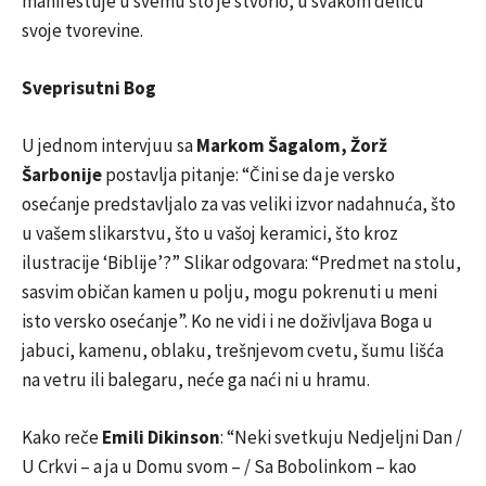
manifestuje u svemu što je stvorio, u svakom deliću
svoje tvorevine.
Sveprisutni Bog
U jednom intervjuu sa
Markom Šagalom, Žorž
Šarbonije
postavlja pitanje: “Čini se da je versko
osećanje predstavljalo za vas veliki izvor nadahnuća, što
u vašem slikarstvu, što u vašoj keramici, što kroz
ilustracije ‘Biblije’?” Slikar odgovara: “Predmet na stolu,
sasvim običan kamen u polju, mogu pokrenuti u meni
isto versko osećanje”. Ko ne vidi i ne doživljava Boga u
jabuci, kamenu, oblaku, trešnjevom cvetu, šumu lišća
na vetru ili balegaru, neće ga naći ni u hramu.
Kako reče
Emili Dikinson
: “Neki svetkuju Nedjeljni Dan /
U Crkvi – a ja u Domu svom – / Sa Bobolinkom – kao