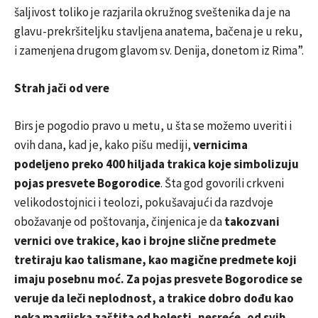
šaljivost toliko je razjarila okružnog sveštenika da je na
glavu-prekršiteljku stavljena anatema, bačena je u reku,
i zamenjena drugom glavom sv. Denija, donetom iz Rima”.
Strah jači od vere
Birs je pogodio pravo u metu, u šta se možemo uveriti i
ovih dana, kad je, kako pišu mediji,
vernicima
podeljeno preko 400 hiljada trakica koje simbolizuju
pojas presvete Bogorodice
. Šta god govorili crkveni
velikodostojnici i teolozi, pokušavajući da razdvoje
obožavanje od poštovanja, činjenica je da
takozvani
vernici ove trakice, kao i brojne slične predmete
tretiraju kao talismane, kao magične predmete koji
imaju posebnu moć.
Za pojas presvete Bogorodice se
veruje da leči neplodnost, a trakice dobro dođu kao
neka magijska zaštita od bolesti, nesreće, od svih