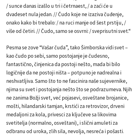
/ sunce danas izašlo u tri i četrnaest, / a zaći će u
dvadeset nula jedan. // Čudo koje ne izaziva čuđenje,
onako kako bi trebalo: / na ruci manje od šest prstiju, /
više od četiri. // Čudo, samo se osvrni: / sveprisutni svet.“
Pesma se zove “Vašar čuda”, tako Šimborska vidi svet –
kao čudo po sebi, samo postojanje je čudesno,
fantastično, činjenica da postoji nešto, mada bi bilo
logičnije da ne postoji ništa – potpuno je nadrealna i
neshvatljiva. Samo što to ne fascinira naše sujevernike,
njima su svet i postojanja nešto što se podrazumeva. Njih
ne zanima Božji svet, već pojasevi, osveštane brojanice,
mošti, hilandarski tamjan, krstići za retrovizor, drveni
medaljoni za kola, privesci za ključeve sa likovima
svetitelja (normalno, osveštani), i slični amuleti za
odbranu od uroka, zlih sila, nevolja, nesreća i pošasti.