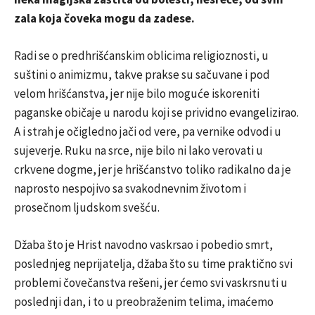
zala koja čoveka mogu da zadese.
Radi se o predhrišćanskim oblicima religioznosti, u
suštini o animizmu, takve prakse su sačuvane i pod
velom hrišćanstva, jer nije bilo moguće iskoreniti
paganske običaje u narodu koji se prividno evangelizirao.
A i strah je očigledno jači od vere, pa vernike odvodi u
sujeverje. Ruku na srce, nije bilo ni lako verovati u
crkvene dogme, jer je hrišćanstvo toliko radikalno da je
naprosto nespojivo sa svakodnevnim životom i
prosečnom ljudskom svešću.
Džaba što je Hrist navodno vaskrsao i pobedio smrt,
poslednjeg neprijatelja, džaba što su time praktično svi
problemi čovečanstva rešeni, jer ćemo svi vaskrsnuti u
poslednji dan, i to u preobraženim telima, imaćemo