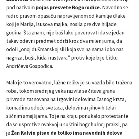
pod nazivom
pojas presvete Bogorodice.
Navodno se
radi o pravom opasaču napravljenom od kamilje dlake
koji je Marija, Isusova majka, nosila pre dve hiljade
godina. Šta znam, nije baš lako poverovati da se jedan
takav odevni predmet održi kroz dva milenijuma, da
odoli „onoj dušmanskoj sili koja sve na nama i oko nas
nagriza, buši, kida i rastvara” protiv koje bije bitku
Andrićeva Gospođica.
Malo je to verovatno, lažne relikvije su vazda bile tražena
roba, tokom srednjeg veka razvila se čitava grana
privrede zasnovana na trgovini delovima časnog krsta,
komadima odeće svetaca, delovima njihovih tela i
sličnim amajlijama. To je na kraju ponukalo protestante
da se usprotive ovakvoj u suštini bogohulnoj praksi, pa
je
Žan Kalvin pisao da toliko ima navodnih delova