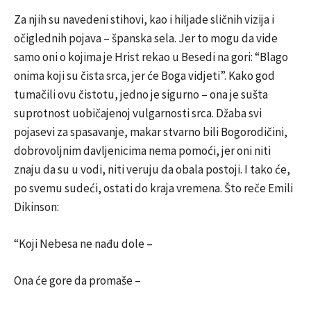
Za njih su navedeni stihovi, kao i hiljade sličnih vizija i
očiglednih pojava – španska sela. Jer to mogu da vide
samo oni o kojima je Hrist rekao u Besedi na gori: “Blago
onima koji su čista srca, jer će Boga vidjeti”. Kako god
tumačili ovu čistotu, jedno je sigurno – ona je sušta
suprotnost uobičajenoj vulgarnosti srca. Džaba svi
pojasevi za spasavanje, makar stvarno bili Bogorodičini,
dobrovoljnim davljenicima nema pomoći, jer oni niti
znaju da su u vodi, niti veruju da obala postoji. I tako će,
po svemu sudeći, ostati do kraja vremena. Što reče Emili
Dikinson:
“Koji Nebesa ne nađu dole –
Ona će gore da promaše –