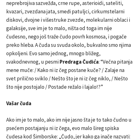
neprebrojiva sazvežđa, crne rupe, asterioidi, sateliti,
kvazari, zvezdana jata, smeđi patuljci, cirkumstelarni
diskovi, dvojne i višestruke zvezde, molekularni oblaci i
galaksije, sve im je to malo, ništa od toga im nije
čudesno, nego još traže čudo povrh kosmosa, i pogače
preko hleba. A čuda su svuda okolo, bukvalno smo njima
opkoljeni. Evo samo jednog, mnogo bližeg,
svakodnevnog, u pesmi
Predraga Čudića
: “Večna pitanja
mene muče: / Kako ni iz čeg postane kuče? / Zalaje na
svet prilično sviklo / Nešto što je ni iz čeg niklo, / Nešto
što nije postojalo / Postade režalo i lajalo!?”
Vašar čuda
Ako im je to malo, ako im nije jasno šta je to tako čudno u
psećem postajanju ni iz čega, evo malo šireg spiska
čudesa kod Šimborske: „Čudo, jer kako ga inače nazvati: