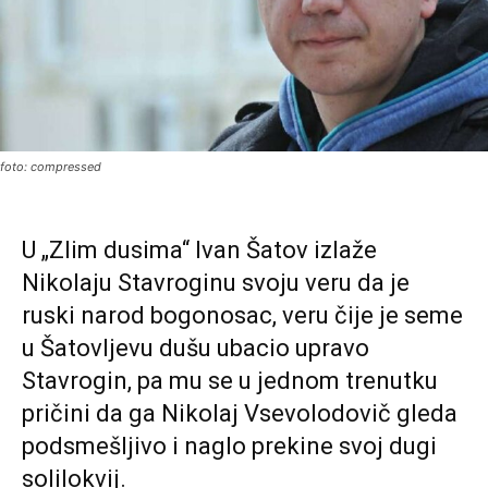
foto: compressed
U „Zlim dusima“ Ivan Šatov izlaže
Nikolaju Stavroginu svoju veru da je
ruski narod bogonosac, veru čije je seme
u Šatovljevu dušu ubacio upravo
Stavrogin, pa mu se u jednom trenutku
pričini da ga Nikolaj Vsevolodovič gleda
podsmešljivo i naglo prekine svoj dugi
solilokvij.