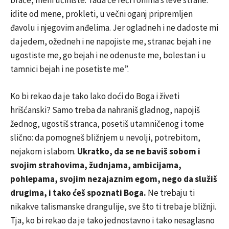
braće, meni učiniste. Tada će reći i onima s leve strane:
idite od mene, prokleti, u večni oganj pripremljen
đavolu i njegovim anđelima. Jer ogladneh i ne dadoste mi
da jedem, ožedneh i ne napojiste me, stranac bejah i ne
ugostiste me, go bejah i ne odenuste me, bolestan i u
tamnici bejah i ne posetiste me”.
Ko bi rekao da je tako lako doći do Boga i živeti
hrišćanski? Samo treba da nahraniš gladnog, napojiš
žednog, ugostiš stranca, posetiš utamničenog i tome
slično: da pomogneš bližnjem u nevolji, potrebitom,
nejakom i slabom.
Ukratko, da se ne baviš sobom i
svojim strahovima, žudnjama, ambicijama,
pohlepama, svojim nezajaznim egom, nego da služiš
drugima, i tako ćeš spoznati Boga.
Ne trebaju ti
nikakve talismanske drangulije, sve što ti treba je bližnji.
Tja, ko bi rekao da je tako jednostavno i tako nesaglasno