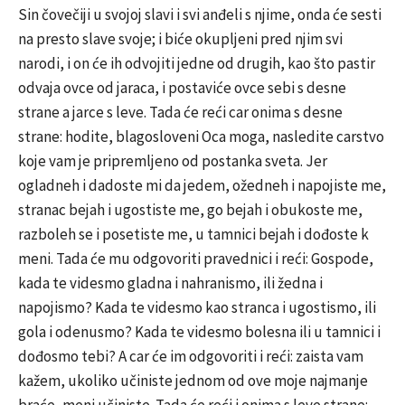
Sin čovečiji u svojoj slavi i svi anđeli s njime, onda će sesti
na presto slave svoje; i biće okupljeni pred njim svi
narodi, i on će ih odvojiti jedne od drugih, kao što pastir
odvaja ovce od jaraca, i postaviće ovce sebi s desne
strane a jarce s leve. Tada će reći car onima s desne
strane: hodite, blagosloveni Oca moga, nasledite carstvo
koje vam je pripremljeno od postanka sveta. Jer
ogladneh i dadoste mi da jedem, ožedneh i napojiste me,
stranac bejah i ugostiste me, go bejah i obukoste me,
razboleh se i posetiste me, u tamnici bejah i dođoste k
meni. Tada će mu odgovoriti pravednici i reći: Gospode,
kada te videsmo gladna i nahranismo, ili žedna i
napojismo? Kada te videsmo kao stranca i ugostismo, ili
gola i odenusmo? Kada te videsmo bolesna ili u tamnici i
dođosmo tebi? A car će im odgovoriti i reći: zaista vam
kažem, ukoliko učiniste jednom od ove moje najmanje