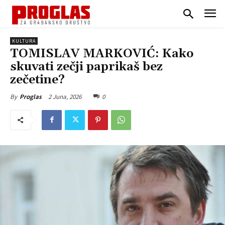
KULTURA
TOMISLAV MARKOVIĆ: Kako
skuvati zečji paprikaš bez
zečetine?
2 Juna, 2026
0
By
Proglas