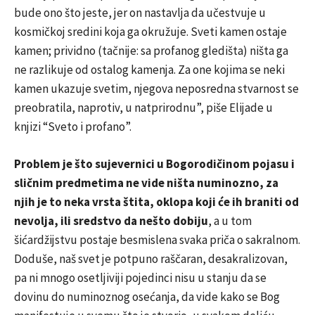
bude ono što jeste, jer on nastavlja da učestvuje u
kosmičkoj sredini koja ga okružuje. Sveti kamen ostaje
kamen; prividno (tačnije: sa profanog gledišta) ništa ga
ne razlikuje od ostalog kamenja. Za one kojima se neki
kamen ukazuje svetim, njegova neposredna stvarnost se
preobratila, naprotiv, u natprirodnu”, piše Elijade u
knjizi “Sveto i profano”.
Problem je što sujevernici u Bogorodičinom pojasu i
sličnim predmetima ne vide ništa numinozno, za
njih je to neka vrsta štita, oklopa koji će ih braniti od
nevolja, ili sredstvo da nešto dobiju
, a u tom
šićardžijstvu postaje besmislena svaka priča o sakralnom.
Doduše, naš svet je potpuno raščaran, desakralizovan,
pa ni mnogo osetljiviji pojedinci nisu u stanju da se
dovinu do numinoznog osećanja, da vide kako se Bog