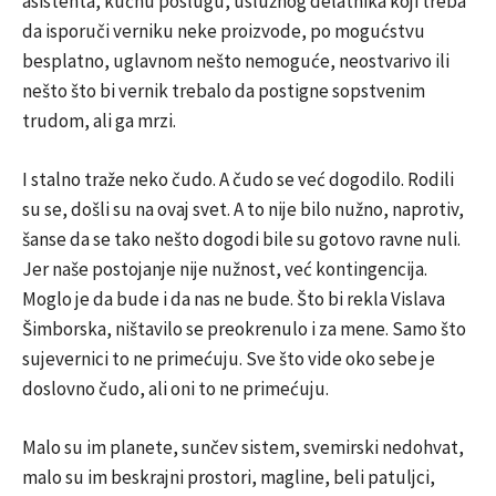
asistenta, kućnu poslugu, uslužnog delatnika koji treba
da isporuči verniku neke proizvode, po mogućstvu
besplatno, uglavnom nešto nemoguće, neostvarivo ili
nešto što bi vernik trebalo da postigne sopstvenim
trudom, ali ga mrzi.
I stalno traže neko čudo. A čudo se već dogodilo. Rodili
su se, došli su na ovaj svet. A to nije bilo nužno, naprotiv,
šanse da se tako nešto dogodi bile su gotovo ravne nuli.
Jer naše postojanje nije nužnost, već kontingencija.
Moglo je da bude i da nas ne bude. Što bi rekla Vislava
Šimborska, ništavilo se preokrenulo i za mene. Samo što
sujevernici to ne primećuju. Sve što vide oko sebe je
doslovno čudo, ali oni to ne primećuju.
Malo su im planete, sunčev sistem, svemirski nedohvat,
malo su im beskrajni prostori, magline, beli patuljci,