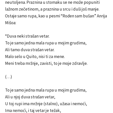
neutoljena. Praznina u stomaku se ne može popuniti
lažnom zečetinom, a praznina u srcu i duši još manje.
Ostaje samo rupa, kao u pesmi “Rođen sam bušan” Anrija
Mišoa:
“Duva neki strašan vetar.
To je samo jedna mala rupa u mojim grudima,
Ali tamo duva strašan vetar.
Malo selo u Quito, nisi ti za mene.
Meni treba mržnje, zavisti, to je moje zdravlje.
(…)
To je samo jedna mala rupa u mojim grudima,
Ali u njoj duva strašan vetar,
U toj rupi ima mržnje (stalno), užasa i nemoći,
Ima nemoći, i taj vetar je težak,