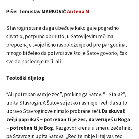
Piše: Tomislav MARKOVIĆ
Antena M
Stavrogin stane da ga ubeđuje kako ga je pogrešno
shvatio, potpuno obrnuto, u Šatovljevim rečima
prepoznaje svoje lično raspoloženje od pre par godina,
mnogo bi želeo da potvrdi sve što je Šatov govorio, čak
sve do poslednje reči, ali…
Teološki dijalog
“Ali potreban vam je zec”, prekine ga Šatov. “– Šta-a?”,
upita Stavrogin. A Šatov se jetko nasmeje i veli da su to
upravo Stavroginove nimalo probrane reči.
Da skuvaš
zečji paprikaš – potreban ti je zec, da veruješ u Boga
– potreban ti je Bog.
Razgovor krenu u smeru zečetine,
pa Stavrogin upita Šatova: „Recite mi: je li taj vaš zec