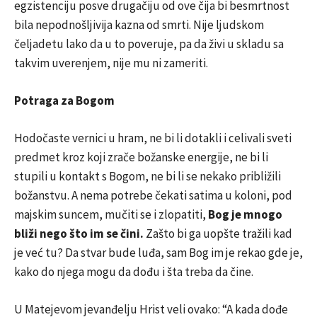
egzistenciju posve drugačiju od ove čija bi besmrtnost
bila nepodnošljivija kazna od smrti. Nije ljudskom
čeljadetu lako da u to poveruje, pa da živi u skladu sa
takvim uverenjem, nije mu ni zameriti.
Potraga za Bogom
Hodočaste vernici u hram, ne bi li dotakli i celivali sveti
predmet kroz koji zrače božanske energije, ne bi li
stupili u kontakt s Bogom, ne bi li se nekako približili
božanstvu. A nema potrebe čekati satima u koloni, pod
majskim suncem, mučiti se i zlopatiti,
Bog je mnogo
bliži nego što im se čini.
Zašto bi ga uopšte tražili kad
je već tu? Da stvar bude luđa, sam Bog im je rekao gde je,
kako do njega mogu da dođu i šta treba da čine.
U Matejevom jevanđelju Hrist veli ovako: “A kada dođe