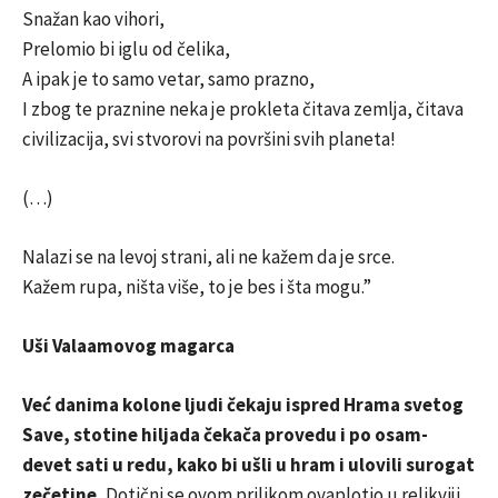
Snažan kao vihori,
Prelomio bi iglu od čelika,
A ipak je to samo vetar, samo prazno,
I zbog te praznine neka je prokleta čitava zemlja, čitava
civilizacija, svi stvorovi na površini svih planeta!
(…)
Nalazi se na levoj strani, ali ne kažem da je srce.
Kažem rupa, ništa više, to je bes i šta mogu.”
Uši Valaamovog magarca
Već danima kolone ljudi čekaju ispred Hrama svetog
Save, stotine hiljada čekača provedu i po osam-
devet sati u redu, kako bi ušli u hram i ulovili surogat
zečetine.
Dotični se ovom prilikom ovaplotio u relikviji