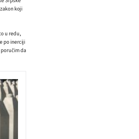
ike Srpske
zakon koji
to u redu,
 po inerciji
a poručim da