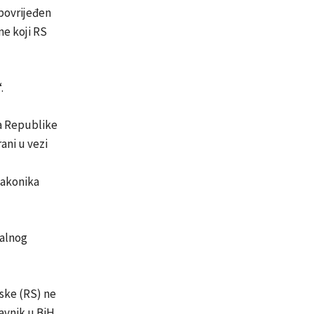
 povrijeđen
ne koji RS
.
da Republike
ani u vezi
zakonika
talnog
pske (RS) ne
tavnik u BiH