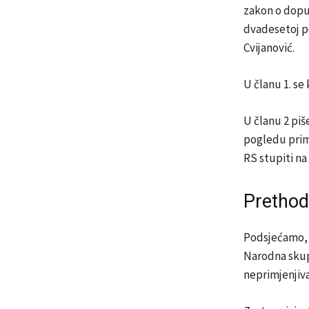
zakon o dopun
dvadesetoj po
Cvijanović.
U članu 1. se
U članu 2 piš
pogledu primj
RS stupiti na
Prethod
Podsjećamo, 
Narodna skupš
neprimjenjiva