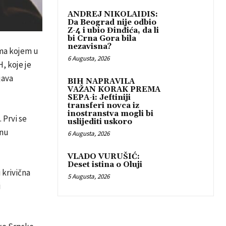
ANDREJ NIKOLAIDIS:
Da Beograd nije odbio
Z-4 i ubio Đinđića, da li
bi Crna Gora bila
nezavisna?
ema kojem u
6 Augusta, 2026
, koje je
java
BIH NAPRAVILA
VAŽAN KORAK PREMA
SEPA-i: Jeftiniji
transferi novca iz
inostranstva mogli bi
 Prvi se
uslijediti uskoro
anu
6 Augusta, 2026
VLADO VURUŠIĆ:
Deset istina o Oluji
 krivična
5 Augusta, 2026
i