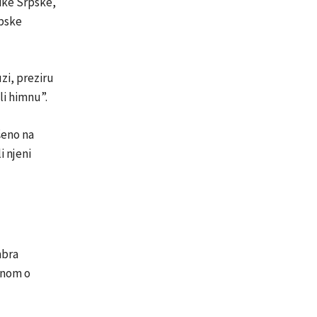
ike Srpske,
rpske
zi, preziru
i himnu”.
šeno na
i njeni
mbra
onom o