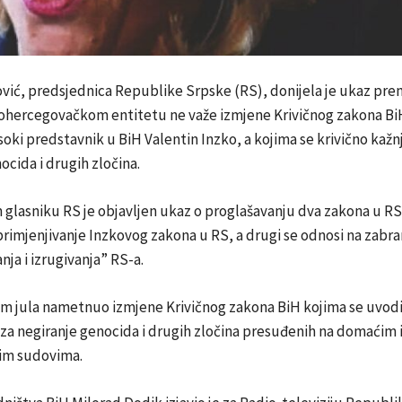
ović, predsjednica Republike Srpske (RS), donijela je ukaz pr
hercegovačkom entitetu ne važe izmjene Krivičnog zakona BiH
isoki predstavnik u BiH Valentin Inzko, a kojima se krivično kažn
ocida i drugih zločina.
lasniku RS je objavljen ukaz o proglašavanju dva zakona u RS.
rimjenjivanje Inzkovog zakona u RS, a drugi se odnosi na zabr
ja i izrugivanja” RS-a.
em jula nametnuo izmjene Krivičnog zakona BiH kojima se uvodi
za negiranje genocida i drugih zločina presuđenih na domaćim 
m sudovima.