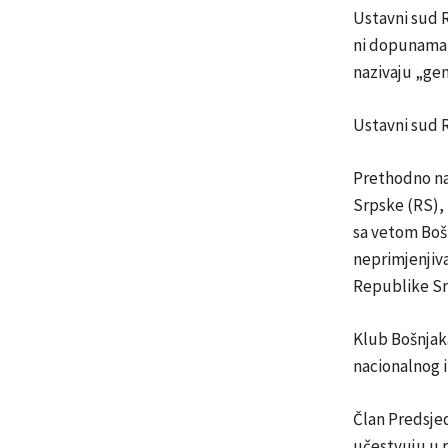
Ustavni sud R
ni dopunama 
nazivaju „ge
Ustavni sud R
Prethodno na
Srpske (RS), 
sa vetom Boš
neprimjenjiv
Republike Sr
Klub Bošnjak
nacionalnog i
Član Predsjed
učestvuju u r