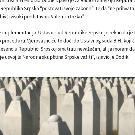
ništva BiH Milorad Dodik izjavio je za Radio-televiziju Republ
Republika Srpska “poštovati svoje zakone”, te da “ne prihvata 
ivši visoki predstavnik Valentin Inzko”.
je implementacija. Ustavni sud Republike Srpske je rekao da je 
o proceduru. Vjerovatno će to doći do Ustavnog suda BiH, koji će
neseno u Republici Srpskoj smatrati nevažećim, ali ja moram d
je usvojila Narodna skupština Srpske važiti”, izjavio je Dodik.