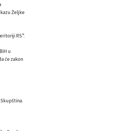
a
ukazu Željke
ritoriji RS”.
 BiH u
da će zakon
 Skupština.