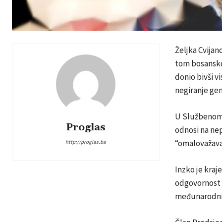
Željka Cvijan
tom bosansko
donio bivši v
negiranje gen
U Službenom g
Proglas
odnosi na nep
“omalovažavan
http://proglas.ba
Inzko je kraj
odgovornost 
međunarodni