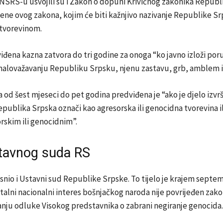
NSRS-u usvojili su i Zakon o dopuni Krivičnog zakonika Republ
ene ovog zakona, kojim će biti kažnjivo nazivanje Republike S
tvorevinom.
iđena kazna zatvora do tri godine za onoga “ko javno izloži poru
malovažavanju Republiku Srpsku, njenu zastavu, grb, amblem il
 od šest mjeseci do pet godina predviđena je “ako je djelo izvr
epublika Srpska označi kao agresorska ili genocidna tvorevina il
rskim ili genocidnim”.
tavnog suda RS
snio i Ustavni sud Republike Srpske. To tijelo je krajem septe
italni nacionalni interes bošnjačkog naroda nije povrijeđen zak
anju odluke Visokog predstavnika o zabrani negiranje genocida.