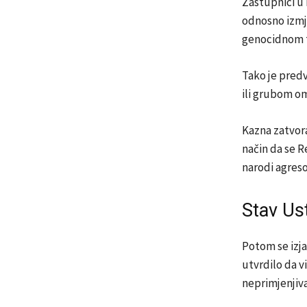
Zastupnici u 
odnosno izmj
genocidnom 
Tako je predv
ili grubom o
Kazna zatvora
način da se R
narodi agreso
Stav Us
Potom se izja
utvrdilo da v
neprimjenjiv