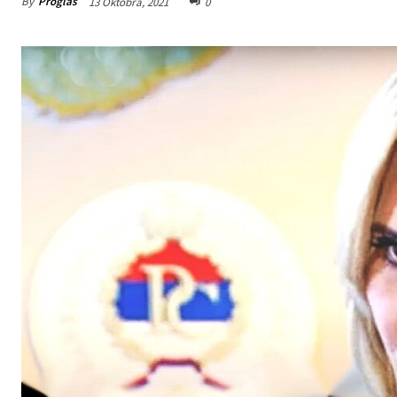
By
Proglas
13 Oktobra, 2021
0