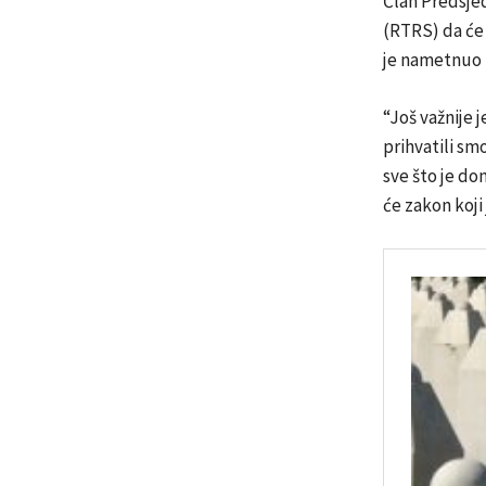
Član Predsjed
(RTRS) da će 
je nametnuo b
“Još važnije 
prihvatili sm
sve što je do
će zakon koji 