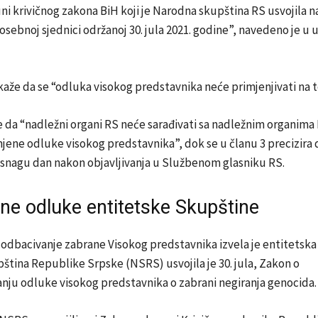
i krivičnog zakona BiH koji je Narodna skupština RS usvojila n
sebnoj sjednici održanoj 30. jula 2021. godine”, navedeno je u 
 kaže da se “odluka visokog predstavnika neće primjenjivati na te
e da “nadležni organi RS neće sarađivati sa nadležnim organima
ene odluke visokog predstavnika”, dok se u članu 3 precizira 
 snagu dan nakon objavljivanja u Službenom glasniku RS.
ne odluke entitetske Skupštine
odbacivanje zabrane Visokog predstavnika izvela je entitetska
tina Republike Srpske (NSRS) usvojila je 30. jula, Zakon o
nju odluke visokog predstavnika o zabrani negiranja genocida.