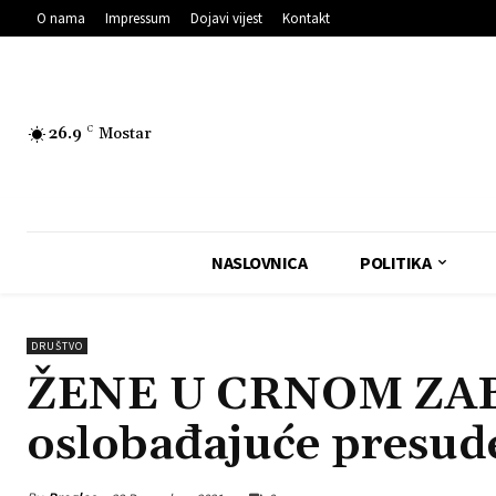
O nama
Impressum
Dojavi vijest
Kontakt
26.9
C
Mostar
NASLOVNICA
POLITIKA
DRUŠTVO
ŽENE U CRNOM ZA
oslobađajuće presud