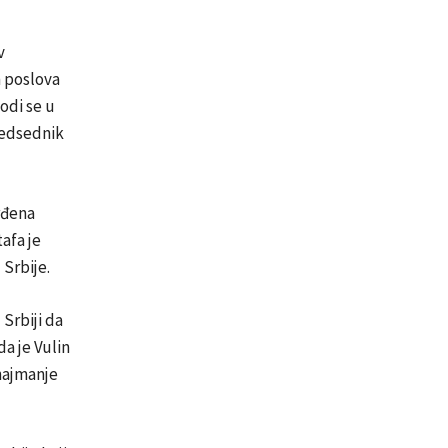
v
h poslova
odi se u
redsednik
rđena
afa je
Srbije.
Srbiji da
a je Vulin
najmanje