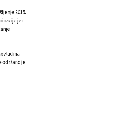
ljenje 2015.
inacije jer
ćanje
nevladina
e održano je