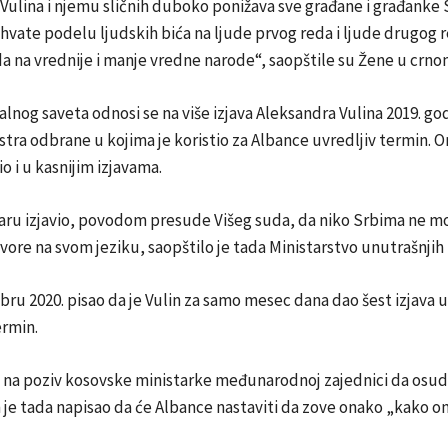
Vulina i njemu sličnih duboko ponižava sve građane i građanke S
ihvate podelu ljudskih bića na ljude prvog reda i ljude drugog r
 na vrednije i manje vredne narode“, saopštile su Žene u crno
lnog saveta odnosi se na više izjava Aleksandra Vulina 2019. go
stra odbrane u kojima je koristio za Albance uvredljiv termin. On
o i u kasnijim izjavama.
uaru izjavio, povodom presude Višeg suda, da niko Srbima ne m
vore na svom jeziku, saopštilo je tada Ministarstvo unutrašnjih
bru 2020. pisao da je Vulin za samo mesec dana dao šest izjava 
ermin.
 na poziv kosovske ministarke međunarodnoj zajednici da osud
 je tada napisao da će Albance nastaviti da zove onako „kako o