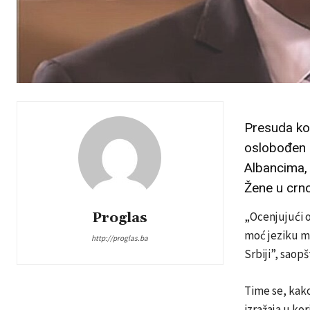
Presuda koj
oslobođen o
Albancima, 
Žene u crn
Proglas
„Ocenjujući o
moć jeziku mr
http://proglas.ba
Srbiji”, saop
Time se, kako 
izražaja u ko