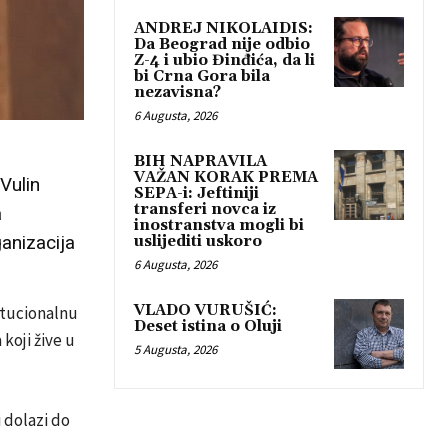
ANDREJ NIKOLAIDIS:
Da Beograd nije odbio
Z-4 i ubio Đinđića, da li
bi Crna Gora bila
nezavisna?
6 Augusta, 2026
BIH NAPRAVILA
VAŽAN KORAK PREMA
Vulin
SEPA-i: Jeftiniji
transferi novca iz
a
inostranstva mogli bi
ganizacija
uslijediti uskoro
6 Augusta, 2026
VLADO VURUŠIĆ:
itucionalnu
Deset istina o Oluji
koji žive u
5 Augusta, 2026
i dolazi do