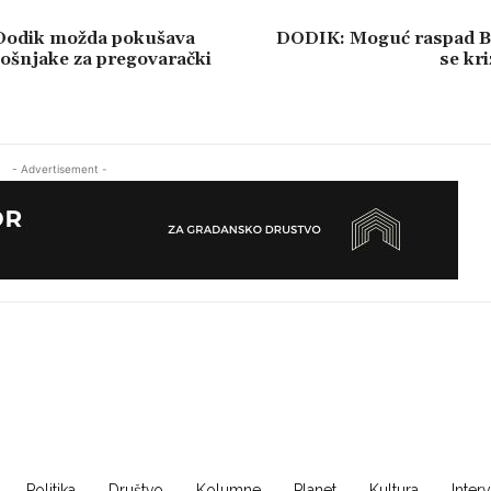
odik možda pokušava
DODIK: Moguć raspad B
 Bošnjake za pregovarački
se kri
- Advertisement -
Politika
Društvo
Kolumne
Planet
Kultura
Inter