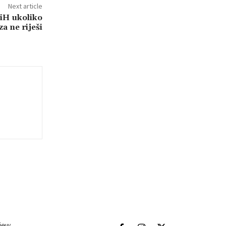
Next article
iH ukoliko
za ne riješi
view