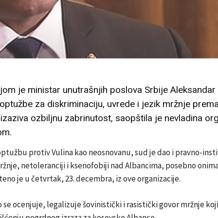
om je ministar unutrašnjih poslova Srbije Aleksandar 
ptužbe za diskriminaciju, uvrede i jezik mržnje prem
izaziva ozbiljnu zabrinutost, saopštila je nevladina or
om.
ptužbu protiv Vulina kao neosnovanu, sud je dao i pravno-inst
žnje, netoleranciji i ksenofobiji nad Albancima, posebno onima 
šteno je u četvrtak, 23. decembra, iz ove organizacije.
se ocenjuje, legalizuje šovinistički i rasistički govor mržnje koj
rišćenju pogrdnog izraza za kosovske Albance.