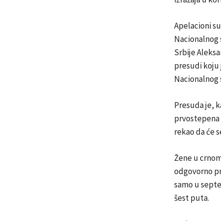
Apelacioni s
Nacionalnog 
Srbije Aleksa
presudi koju 
Nacionalnog 
Presuda je, k
prvostepena 
rekao da će s
Žene u crnom 
odgovorno pri
samo u septem
šest puta.