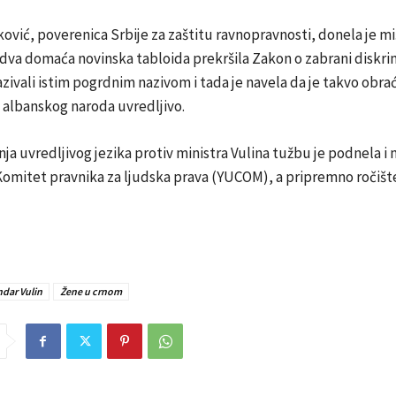
ović, poverenica Srbije za zaštitu ravnopravnosti, donela je miš
dva domaća novinska tabloida prekršila Zakon o zabrani diskrim
zivali istim pogrdnim nazivom i tada je navela da je takvo obra
 albanskog naroda uvredljivo.
ja uvredljivog jezika protiv ministra Vulina tužbu je podnela i 
Komitet pravnika za ljudska prava (YUCOM), a pripremno ročišt
dar Vulin
Žene u crnom