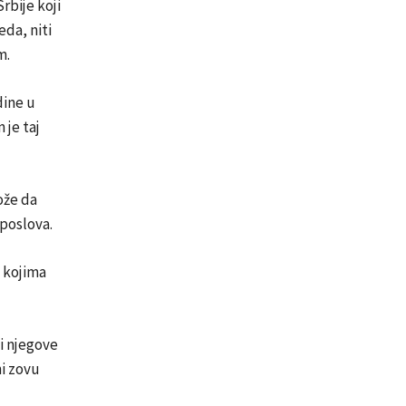
rbije koji
eda, niti
m.
dine u
 je taj
ože da
 poslova.
u kojima
i njegove
ni zovu