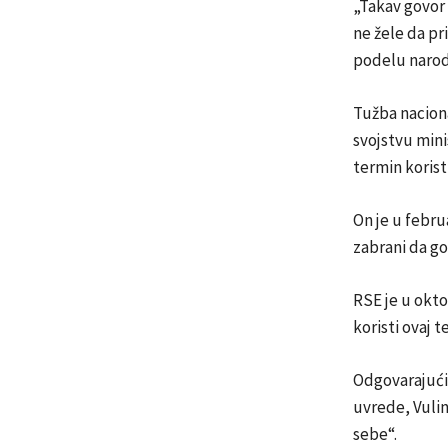
„Takav govor 
ne žele da pr
podelu naroda
Tužba naciona
svojstvu mini
termin koristi
On je u febr
zabrani da go
RSE je u okto
koristi ovaj t
Odgovarajući
uvrede, Vulin
sebe“.