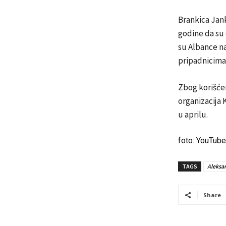
Brankica Jank
godine da su 
su Albance na
pripadnicima
Zbog korišćen
organizacija 
u aprilu.
foto: YouTube
TAGS
Aleksan
Share