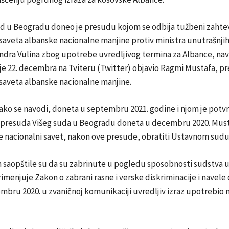
ud u Beogradu doneo je presudu kojom se odbija tužbeni zahte
saveta albanske nacionalne manjine protiv ministra unutrašnji
ndra Vulina zbog upotrebe uvredljivog termina za Albance, nav
je 22. decembra na Tviteru (Twitter) objavio Ragmi Mustafa, p
saveta albanske nacionalne manjine.
ako se navodi, doneta u septembru 2021. godine i njom je potv
presuda Višeg suda u Beogradu doneta u decembru 2020. Must
e nacionalni savet, nakon ove presude, obratiti Ustavnom sudu 
saopštile su da su zabrinute u pogledu sposobnosti sudstva u 
menjuje Zakon o zabrani rasne i verske diskriminacije i navele d
bru 2020. u zvaničnoj komunikaciji uvredljiv izraz upotrebio 