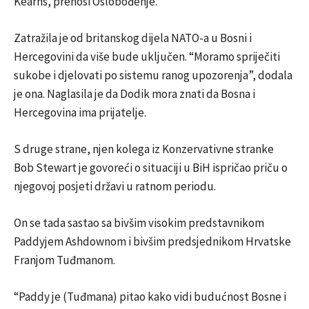
Kearns, prenosi Oslobođenje.
Zatražila je od britanskog dijela NATO-a u Bosni i
Hercegovini da više bude uključen. “Moramo spriječiti
sukobe i djelovati po sistemu ranog upozorenja”, dodala
je ona. Naglasila je da Dodik mora znati da Bosna i
Hercegovina ima prijatelje.
S druge strane, njen kolega iz Konzervativne stranke
Bob Stewart je govoreći o situaciji u BiH ispričao priču o
njegovoj posjeti državi u ratnom periodu.
On se tada sastao sa bivšim visokim predstavnikom
Paddyjem Ashdownom i bivšim predsjednikom Hrvatske
Franjom Tuđmanom.
“Paddy je (Tuđmana) pitao kako vidi budućnost Bosne i