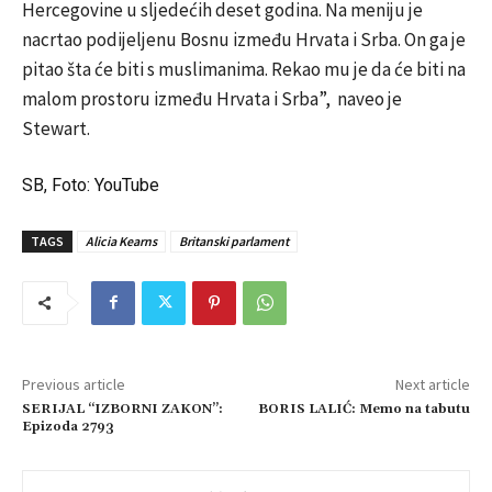
Hercegovine u sljedećih deset godina. Na meniju je
nacrtao podijeljenu Bosnu između Hrvata i Srba. On ga je
pitao šta će biti s muslimanima. Rekao mu je da će biti na
malom prostoru između Hrvata i Srba”, naveo je
Stewart.
SB, Foto: YouTube
TAGS
Alicia Kearns
Britanski parlament
Previous article
Next article
SERIJAL “IZBORNI ZAKON”:
BORIS LALIĆ: Memo na tabutu
Epizoda 2793