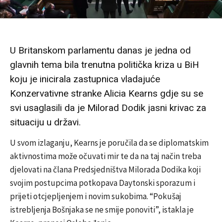
U Britanskom parlamentu danas je jedna od
glavnih tema bila trenutna politička kriza u BiH
koju je inicirala zastupnica vladajuće
Konzervativne stranke Alicia Kearns gdje su se
svi usaglasili da je Milorad Dodik jasni krivac za
situaciju u državi.
U svom izlaganju, Kearns je poručila da se diplomatskim
aktivnostima može očuvati mir te da na taj način treba
djelovati na člana Predsjedništva Milorada Dodika koji
svojim postupcima potkopava Daytonski sporazum i
prijeti otcjepljenjem i novim sukobima. “Pokušaj
istrebljenja Bošnjaka se ne smije ponoviti”, istakla je