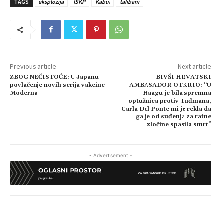
TAGS
eksplozija
ISKP
Kabul
talibani
Previous article
Next article
ZBOG NEČISTOĆE: U Japanu
BIVŠI HRVATSKI
povlačenje novih serija vakcine
AMBASADOR OTKRIO: “U
Moderna
Haagu je bila spremna
optužnica protiv Tuđmana,
Carla Del Ponte mi je rekla da
ga je od suđenja za ratne
zločine spasila smrt”
- Advertisement -