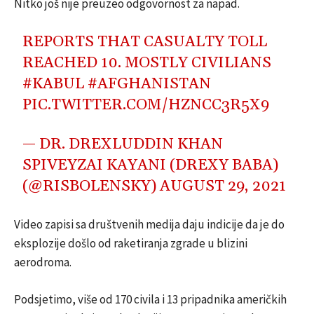
Nitko još nije preuzeo odgovornost za napad.
REPORTS THAT CASUALTY TOLL
REACHED 10. MOSTLY CIVILIANS
#KABUL
#AFGHANISTAN
PIC.TWITTER.COM/HZNCC3R5X9
— DR. DREXLUDDIN KHAN
SPIVEYZAI KAYANI (DREXY BABA)
(@RISBOLENSKY)
AUGUST 29, 2021
Video zapisi sa društvenih medija daju indicije da je do
eksplozije došlo od raketiranja zgrade u blizini
aerodroma.
Podsjetimo, više od 170 civila i 13 pripadnika američkih