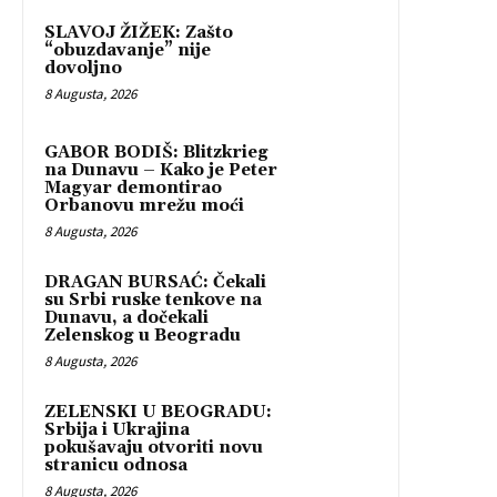
SLAVOJ ŽIŽEK: Zašto
“obuzdavanje” nije
dovoljno
8 Augusta, 2026
GABOR BODIŠ: Blitzkrieg
na Dunavu – Kako je Peter
Magyar demontirao
Orbanovu mrežu moći
8 Augusta, 2026
DRAGAN BURSAĆ: Čekali
su Srbi ruske tenkove na
Dunavu, a dočekali
Zelenskog u Beogradu
8 Augusta, 2026
ZELENSKI U BEOGRADU:
Srbija i Ukrajina
pokušavaju otvoriti novu
stranicu odnosa
8 Augusta, 2026