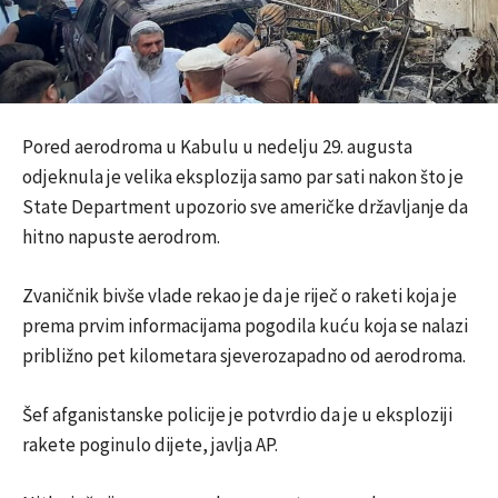
Pored aerodroma u Kabulu u nedelju 29. augusta
odjeknula je velika eksplozija samo par sati nakon što je
State Department upozorio sve američke državljanje da
hitno napuste aerodrom.
Zvaničnik bivše vlade rekao je da je riječ o raketi koja je
prema prvim informacijama pogodila kuću koja se nalazi
približno pet kilometara sjeverozapadno od aerodroma.
Šef afganistanske policije je potvrdio da je u eksploziji
rakete poginulo dijete, javlja AP.