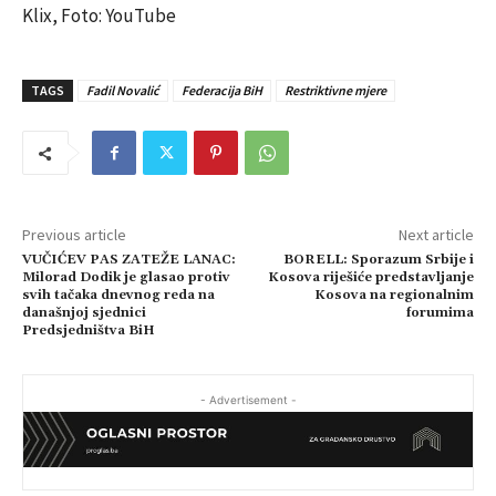
Klix, Foto: YouTube
TAGS
Fadil Novalić
Federacija BiH
Restriktivne mjere
Previous article
Next article
VUČIĆEV PAS ZATEŽE LANAC:
BORELL: Sporazum Srbije i
Milorad Dodik je glasao protiv
Kosova riješiće predstavljanje
svih tačaka dnevnog reda na
Kosova na regionalnim
današnjoj sjednici
forumima
Predsjedništva BiH
- Advertisement -