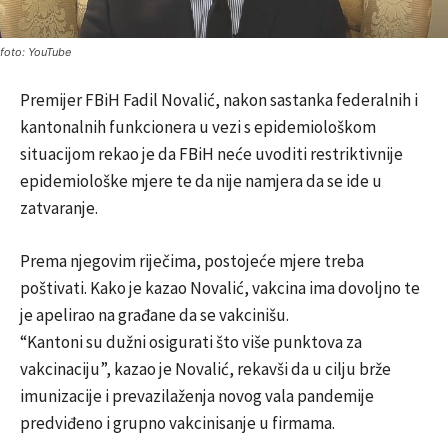
foto: YouTube
Premijer FBiH Fadil Novalić, nakon sastanka federalnih i
kantonalnih funkcionera u vezi s epidemiološkom
situacijom rekao je da FBiH neće uvoditi restriktivnije
epidemiološke mjere te da nije namjera da se ide u
zatvaranje.
Prema njegovim riječima, postojeće mjere treba
poštivati. Kako je kazao Novalić, vakcina ima dovoljno te
je apelirao na građane da se vakcinišu.
“Kantoni su dužni osigurati što više punktova za
vakcinaciju”, kazao je Novalić, rekavši da u cilju brže
imunizacije i prevazilaženja novog vala pandemije
predviđeno i grupno vakcinisanje u firmama.