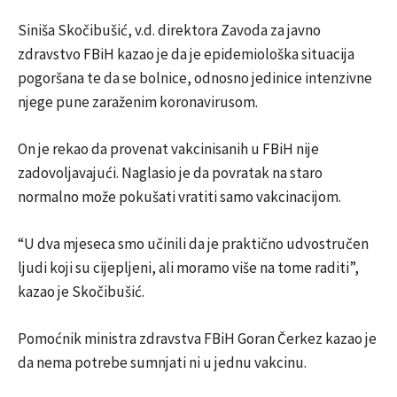
Siniša Skočibušić, v.d. direktora Zavoda za javno
zdravstvo FBiH kazao je da je epidemiološka situacija
pogoršana te da se bolnice, odnosno jedinice intenzivne
njege pune zaraženim koronavirusom.
On je rekao da provenat vakcinisanih u FBiH nije
zadovoljavajući. Naglasio je da povratak na staro
normalno može pokušati vratiti samo vakcinacijom.
“U dva mjeseca smo učinili da je praktično udvostručen
ljudi koji su cijepljeni, ali moramo više na tome raditi”,
kazao je Skočibušić.
Pomoćnik ministra zdravstva FBiH Goran Čerkez kazao je
da nema potrebe sumnjati ni u jednu vakcinu.