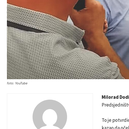
foto: YouTube
Milorad Dod
Predsjedništ
To je potvrd
kazao da oče