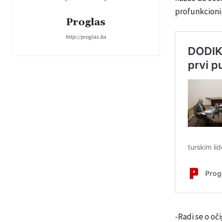
profunkcionir
Proglas
http://proglas.ba
-Radi se o oč