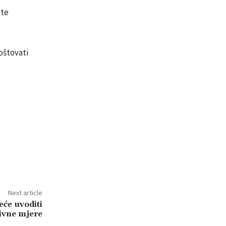
 te
oštovati
Next article
će uvoditi
tivne mjere