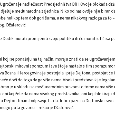
Ugrožena je nadležnost Predsjedništva BiH. Ovo je blokada drž
jeluje međunarodna zajednica. Niko od nas ovdje nije biran da
be helikoptera dok gori šuma, a nema nikakvog razloga za to – 
g, Džaferović.
 Dodik morati promijeniti svoju politiku ili će morati otići sa p
oni koji se ponašaju na taj način, moraju znati da se ugrožavanje
jtonski mirovni sporazum i sve što je nastalo s tim sporazumom
va Bosna i Hercegovina je postojala i prije Dejtona, postojat će i 
eće doći do toga da ga više nema. Visoki predstavnik je legalan
zabran je u skladu sa međunarodnim pravom i o tome nema više 
ni koj žele da nema visokog predstavnika, oni koji blokiraju d
ju Dejton. Imam bolji savjet – da dobro paze na Dejtonsku ravn
mnogo puta govorio – rekao je Džaferović.