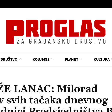
DRUŠTVO
KOLUMNE
PLANET
KULTURA
E LANAC: Milorad
iv svih tačaka dnevnog
ednici Predsjedništva 