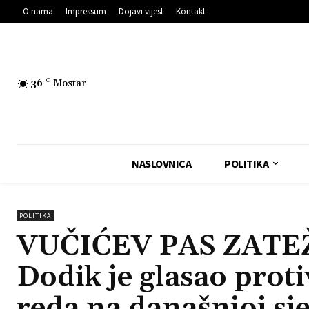
O nama
Impressum
Dojavi vijest
Kontakt
36
C
Mostar
NASLOVNICA
POLITIKA
POLITIKA
VUČIĆEV PAS ZATEŽ
Dodik je glasao prot
reda na današnjoj sj