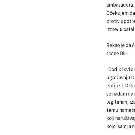
ambasadora. 
Očekujem da d
protiv upotre
između ostalo
Rekao je da će
scene BiH.
-Dodik i svi 
ugrožavaju De
entiteti. Drža
se nadam da n
legitiman, i
temu nameću o
koji narušava
kojoj sam ja 