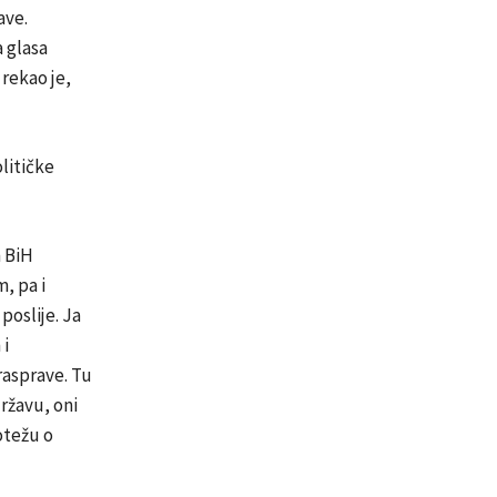
ave.
 glasa
rekao je,
olitičke
m BiH
, pa i
poslije. Ja
 i
rasprave. Tu
ržavu, oni
otežu o