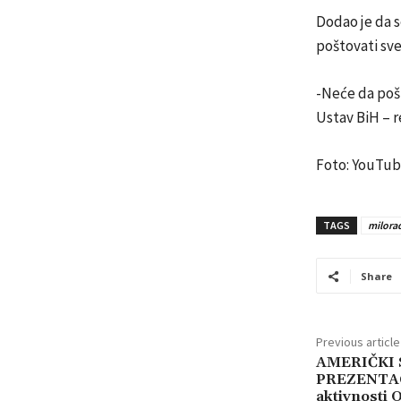
Dodao je da s
poštovati sve
-Neće da pošt
Ustav BiH – r
Foto: YouTu
TAGS
milora
Share
Previous article
AMERIČKI 
PREZENTAC
aktivnosti 