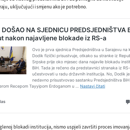
aju, uključujući i smjenu ako je potrebno.
iglenoj blokadi institucija, nismo uspjeli završiti proces imovanj