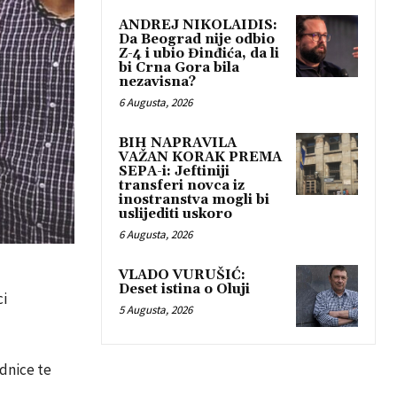
ANDREJ NIKOLAIDIS:
Da Beograd nije odbio
Z-4 i ubio Đinđića, da li
bi Crna Gora bila
nezavisna?
6 Augusta, 2026
BIH NAPRAVILA
VAŽAN KORAK PREMA
SEPA-i: Jeftiniji
transferi novca iz
inostranstva mogli bi
uslijediti uskoro
6 Augusta, 2026
VLADO VURUŠIĆ:
Deset istina o Oluji
ci
5 Augusta, 2026
ednice te