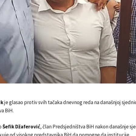
ik
je glasao protiv svih tačaka dnevnog reda na današnjoj sjedni
va BiH.
io
Šefik Džaferović
, član Predsjedništva BiH nakon današnje sj
kuje od visokog predstavnika BiH da pomogne da institucije