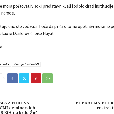
e mora poštovati visoki predstavnik, ali i odblokirati institucije
 narode.
uju ono što već važi i hoće da priča o tome opet. Svi moramo p
ekao je Džaferović, piše Hayat.
be
d dodik
Predsjedništvo BiH
SENATORI NA
FEDERACIJA BIH ne
IJI deminerskih
restrek
OS BiH na brdu Žuč