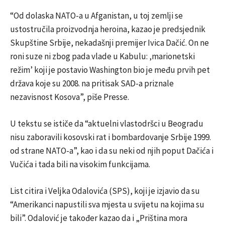
“Od dolaska NATO-a u Afganistan, u toj zemlji se
ustostručila proizvodnja heroina, kazao je predsjednik
Skupštine Srbije, nekadašnji premijer Ivica Dačić. On ne
roni suze ni zbog pada vlade u Kabulu: ‚marionetski
režim’ koji je postavio Washington bio je među prvih pet
država koje su 2008. na pritisak SAD-a priznale
nezavisnost Kosova”, piše Presse.
U tekstu se ističe da “aktuelni vlastodršci u Beogradu
nisu zaboravili kosovski rat i bombardovanje Srbije 1999.
od strane NATO-a”, kao i da su neki od njih poput Dačića i
Vučića i tada bili na visokim funkcijama.
List citira i Veljka Odalovića (SPS), koji je izjavio da su
“Amerikanci napustili sva mjesta u svijetu na kojima su
bili”. Odalović je također kazao da i „Priština mora