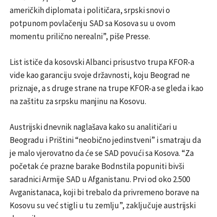
američkih diplomata i političara, srpski snovi o
potpunom povlačenju SAD sa Kosova su u ovom
momentu prilično nerealni”, piše Presse.
List ističe da kosovski Albanci prisustvo trupa KFOR-a
vide kao garanciju svoje državnosti, koju Beograd ne
priznaje, a s druge strane na trupe KFOR-a se gleda i kao
na zaštitu za srpsku manjinu na Kosovu.
Austrijski dnevnik naglašava kako su analitičari u
Beogradu i Prištini “neobično jedinstveni” i smatraju da
je malo vjerovatno da će se SAD povući sa Kosova. “Za
početak će prazne barake Bodnstila popuniti bivši
saradnici Armije SAD u Afganistanu. Prvi od oko 2.500
Avganistanaca, koji bi trebalo da privremeno borave na
Kosovu su već stigli u tu zemlju”, zaključuje austrijski