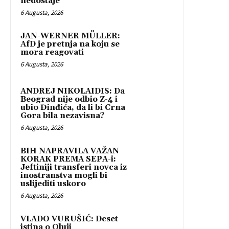
nedostaje
6 Augusta, 2026
JAN-WERNER MÜLLER:
AfD je pretnja na koju se
mora reagovati
6 Augusta, 2026
ANDREJ NIKOLAIDIS: Da
Beograd nije odbio Z-4 i
ubio Đinđića, da li bi Crna
Gora bila nezavisna?
6 Augusta, 2026
BIH NAPRAVILA VAŽAN
KORAK PREMA SEPA-i:
Jeftiniji transferi novca iz
inostranstva mogli bi
uslijediti uskoro
6 Augusta, 2026
VLADO VURUŠIĆ: Deset
istina o Oluji