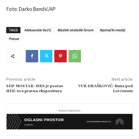
Foto: Darko Bandić/AP
TAGS
Aleksandar Vučić
Bledski strateški forum
Njemački mediji
Presse
Previous article
Next article
SDP MOSTAR: HRS je postao
VUK DRAŠKOVIĆ: Buna pod
HDZ-ova pravna ekspozitura
Lovćenom
- Advertisement -