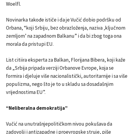
Woelfl.
Novinarka takođe ističe i da je Vučić dobio podršku od
Orbana, “koji Srbiju, bez obrazloženja, naziva ‚ključnom
zemljom’ na zapadnom Balkanu” i da bi zbog toga ona
morala da pristupi EU.
List citiira eksperta za Balkan, Florijana Bibera, koji kaže
da „Srbija pripada verziji Orbanove Evrope, koja se
formira i djeluje više nacionalistički, autoritarnije i sa više
populizma, nego što je to u skladu sa dosadašnjim
vrijednostima EU”.
“Neliberalna demokratija”
Vučić na unutrašnjepolitičkom nivou pokušava da
zadovolji i antizapadne i proevropske struje, piše