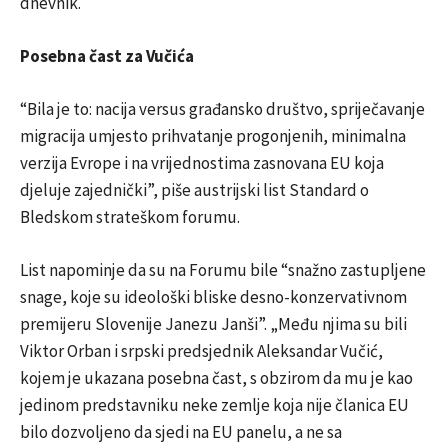
dnevnik.
Posebna čast za Vučića
“Bila je to: nacija versus građansko društvo, spriječavanje
migracija umjesto prihvatanje progonjenih, minimalna
verzija Evrope i na vrijednostima zasnovana EU koja
djeluje zajednički”, piše austrijski list Standard o
Bledskom strateškom forumu.
List napominje da su na Forumu bile “snažno zastupljene
snage, koje su ideološki bliske desno-konzervativnom
premijeru Slovenije Janezu Janši”. „Među njima su bili
Viktor Orban i srpski predsjednik Aleksandar Vučić,
kojem je ukazana posebna čast, s obzirom da mu je kao
jedinom predstavniku neke zemlje koja nije članica EU
bilo dozvoljeno da sjedi na EU panelu, a ne sa