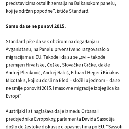
predstavicima ostalih zemalja na Balkanskom panelu,
koji je održan popodne”, ističe Standard.
Samo da se ne ponovi 2015.
Standard piše da se s obzirom na događanja u
Avganistanu, na Panelu prvenstveno razgovaralo o
migracijama u EU. Takođe i da su se „svi – takođe
premijeri Hrvatske, Češke, Slovačke i Grčke, dakle
Andrej Plenković, Andrej Babiš, Eduard Heger i Kiriakos
Micotakis, koji su došli na Bled – složili u jednom – da se
ne smije ponoviti 2015. i masovne migracije izbjeglica ka
Evropi”.
Austrijski list naglašava da je između Orbana i
predsjednika Evropskog parlamenta Davida Sassolija
došlo do žestoke diskusije o opasnostima po EU. “Sassoli