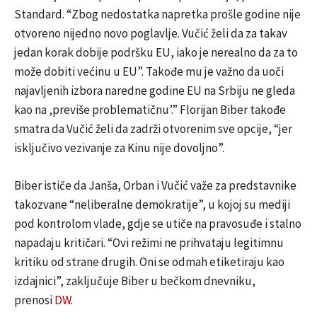
Standard. “Zbog nedostatka napretka prošle godine nije
otvoreno nijedno novo poglavlje. Vučić želi da za takav
jedan korak dobije podršku EU, iako je nerealno da za to
može dobiti većinu u EU”. Takođe mu je važno da uoči
najavljenih izbora naredne godine EU na Srbiju ne gleda
kao na ‚previše problematičnu’.” Florijan Biber takođe
smatra da Vučić želi da zadrži otvorenim sve opcije, “jer
isključivo vezivanje za Kinu nije dovoljno”.
Biber ističe da Janša, Orban i Vučić važe za predstavnike
takozvane “neliberalne demokratije”, u kojoj su mediji
pod kontrolom vlade, gdje se utiče na pravosuđe i stalno
napadaju kritičari. “Ovi režimi ne prihvataju legitimnu
kritiku od strane drugih. Oni se odmah etiketiraju kao
izdajnici”, zaključuje Biber u bečkom dnevniku,
prenosi
DW
.