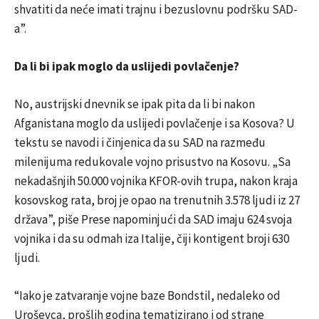
shvatiti da neće imati trajnu i bezuslovnu podršku SAD-
a”.
Da li bi ipak moglo da uslijedi povlačenje?
No, austrijski dnevnik se ipak pita da li bi nakon
Afganistana moglo da uslijedi povlačenje i sa Kosova? U
tekstu se navodi i činjenica da su SAD na razmeđu
milenijuma redukovale vojno prisustvo na Kosovu. „Sa
nekadašnjih 50.000 vojnika KFOR-ovih trupa, nakon kraja
kosovskog rata, broj je opao na trenutnih 3.578 ljudi iz 27
država”, piše Prese napominjući da SAD imaju 624 svoja
vojnika i da su odmah iza Italije, čiji kontigent broji 630
ljudi.
“Iako je zatvaranje vojne baze Bondstil, nedaleko od
Uroševca, prošlih godina tematizirano i od strane