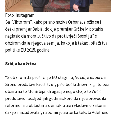
Foto: Instagram
Sa “Viktorom”, kako prisno naziva Orbana, složio se i
češki premijer Babiš, dok je premijer Grčke Micotakis
naglasio da mora „učtivo da protivrječi Sasoliju” s
obzirom da je njegova zemlja, kako je istakao, bila žrtva
politike EU 2015. godine.
Srbija kao žrtva
“S obzirom da proširenje EU stagnira, Vučić je uspio da
Srbiju predstavi kao žrtvu”, piše bečki dnevnik. „I to bez
obzira na to što Srbija, drugačije nego što je to Vučić
predstavio, posljednjih godina skoro da nije sprovodila
reforme, a u oblastima demokratije i vladavine zakona
čak je i nazadovala”, napominje autorka teksta Adelheid