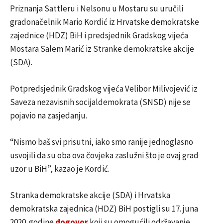
Priznanja Sattleru i Nelsonu u Mostaru su uručili
gradonačelnik Mario Kordić iz Hrvatske demokratske
zajednice (HDZ) BiH i predsjednik Gradskog vijeća
Mostara Salem Marić iz Stranke demokratske akcije
(SDA).
Potpredsjednik Gradskog vijeća Velibor Milivojević iz
Saveza nezavisnih socijaldemokrata (SNSD) nije se
pojavio na zasjedanju.
“Nismo baš svi prisutni, iako smo ranije jednoglasno
usvojili da su oba ova čovjeka zaslužni što je ovaj grad
uzor u BiH”, kazao je Kordić.
Stranka demokratske akcije (SDA) i Hrvatska
demokratska zajednica (HDZ) BiH postigli su 17. juna
2020. godine
dogovor
koji su omogućili održavanje