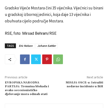
Gradsko Vijeće Mostara čini 35 vijećnika. Vijećnici su birani
u gradskoj izbornoj jedinici, koja daje 13 vijećnika i
obuhvata cijelo područje Mostara.
RSE, foto: Mirsad Behram/RSE
TAGS
Eric Nelson
Johann Sattler
Previous article
Next article
EVROPSKA NARODNA
MISIJA OSCE-a: Istražiti
PARTIJA: Trenutna blokada i
nedavne incidente u BiH
svako secesionističko
djelovanje mora odmah stati