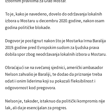
izbornim pravilima za Grad Mostar.
To je, kako je navedeno, dovelo do održavanja lokalnih
izbora u Mostaru u decembru 2020. godine, nakon osam
godina političke blokade.
Dogovor je postignut nakon što je Mostarka Irma Baralija
2019. godine pred Evropskim sudom za ljudska prava
dobila spor zbog neodržavanja lokalnih izbora u Mostaru.
Obraćajući se na svečanoj sjednici, američki ambasador
Nelson zahvalio je Baraliji, te dodao da priznanje treba
odati i onim liderima koji su pokazali fleksibilnost i
odgovornost kod pregovora.
Nelson je, također, istaknuo da politički kompromis nije
lak, ali da je esencijalan za progres.