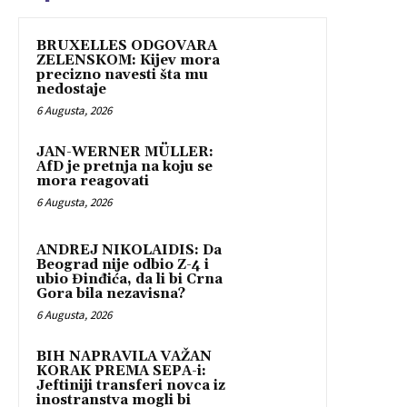
BRUXELLES ODGOVARA
ZELENSKOM: Kijev mora
precizno navesti šta mu
nedostaje
6 Augusta, 2026
JAN-WERNER MÜLLER:
AfD je pretnja na koju se
mora reagovati
6 Augusta, 2026
ANDREJ NIKOLAIDIS: Da
Beograd nije odbio Z-4 i
ubio Đinđića, da li bi Crna
Gora bila nezavisna?
6 Augusta, 2026
BIH NAPRAVILA VAŽAN
KORAK PREMA SEPA-i:
Jeftiniji transferi novca iz
inostranstva mogli bi