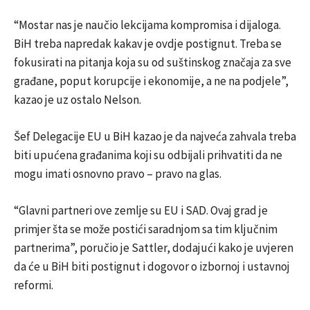
“Mostar nas je naučio lekcijama kompromisa i dijaloga.
BiH treba napredak kakav je ovdje postignut. Treba se
fokusirati na pitanja koja su od suštinskog značaja za sve
građane, poput korupcije i ekonomije, a ne na podjele”,
kazao je uz ostalo Nelson.
Šef Delegacije EU u BiH kazao je da najveća zahvala treba
biti upućena građanima koji su odbijali prihvatiti da ne
mogu imati osnovno pravo – pravo na glas.
“Glavni partneri ove zemlje su EU i SAD. Ovaj grad je
primjer šta se može postići saradnjom sa tim ključnim
partnerima”, poručio je Sattler, dodajući kako je uvjeren
da će u BiH biti postignut i dogovor o izbornoj i ustavnoj
reformi.