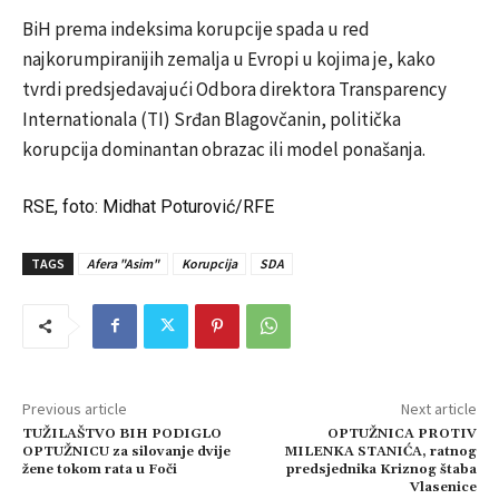
BiH prema indeksima korupcije spada u red
najkorumpiranijih zemalja u Evropi u kojima je, kako
tvrdi predsjedavajući Odbora direktora Transparency
Internationala (TI) Srđan Blagovčanin, politička
korupcija dominantan obrazac ili model ponašanja.
RSE, foto: Midhat Poturović/RFE
TAGS
Afera "Asim"
Korupcija
SDA
Previous article
Next article
TUŽILAŠTVO BIH PODIGLO
OPTUŽNICA PROTIV
OPTUŽNICU za silovanje dvije
MILENKA STANIĆA, ratnog
žene tokom rata u Foči
predsjednika Kriznog štaba
Vlasenice