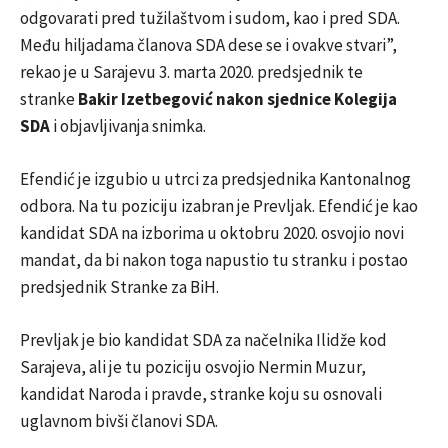
odgovarati pred tužilaštvom i sudom, kao i pred SDA.
Među hiljadama članova SDA dese se i ovakve stvari”,
rekao je u Sarajevu 3. marta 2020. predsjednik te
stranke
Bakir Izetbegović nakon sjednice Kolegija
SDA
i objavljivanja snimka.
Efendić je izgubio u utrci za predsjednika Kantonalnog
odbora. Na tu poziciju izabran je Prevljak. Efendić je kao
kandidat SDA na izborima u oktobru 2020. osvojio novi
mandat, da bi nakon toga napustio tu stranku i postao
predsjednik Stranke za BiH.
Prevljak je bio kandidat SDA za načelnika Ilidže kod
Sarajeva, ali je tu poziciju osvojio Nermin Muzur,
kandidat Naroda i pravde, stranke koju su osnovali
uglavnom bivši članovi SDA.