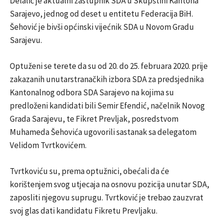
Delalić je aktualni zastupnik SDA u Skupštini Kantona
Sarajevo, jednog od deset u entitetu Federacija BiH.
Šehović je bivši općinski vijećnik SDA u Novom Gradu
Sarajevu.
Optuženi se terete da su od 20. do 25. februara 2020. prije
zakazanih unutarstranačkih izbora SDA za predsjednika
Kantonalnog odbora SDA Sarajevo na kojima su
predloženi kandidati bili Semir Efendić, načelnik Novog
Grada Sarajevu, te Fikret Prevljak, posredstvom
Muhameda Šehovića ugovorili sastanak sa delegatom
Velidom Tvrtkovićem.
Tvrtkoviću su, prema optužnici, obećali da će
korištenjem svog utjecaja na osnovu pozicija unutar SDA,
zaposliti njegovu suprugu. Tvrtković je trebao zauzvrat
svoj glas dati kandidatu Fikretu Prevljaku.