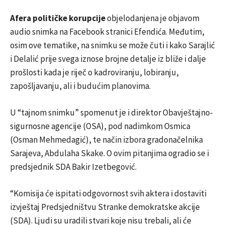
Afera političke korupcije
objelodanjena je objavom
audio snimka na Facebook stranici Efendića. Međutim,
osim ove tematike, na snimku se može čuti i kako Sarajlić
i Delalić prije svega iznose brojne detalje iz bliže i dalje
prošlosti kada je riječ o kadroviranju, lobiranju,
zapošljavanju, ali i budućim planovima.
U “tajnom snimku” spomenut je i direktor Obavještajno-
sigurnosne agencije (OSA), pod nadimkom Osmica
(Osman Mehmedagić), te način izbora gradonačelnika
Sarajeva, Abdulaha Skake. O ovim pitanjima ogradio se i
predsjednik SDA Bakir Izetbegović.
“Komisija će ispitati odgovornost svih aktera i dostaviti
izvještaj Predsjedništvu Stranke demokratske akcije
(SDA). Ljudi su uradili stvari koje nisu trebali, ali će