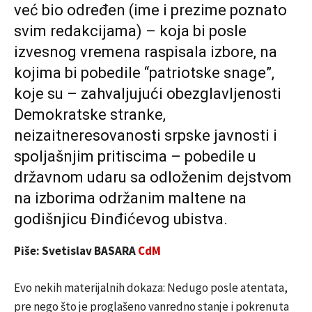
već bio određen (ime i prezime poznato
svim redakcijama) – koja bi posle
izvesnog vremena raspisala izbore, na
kojima bi pobedile “patriotske snage”,
koje su – zahvaljujući obezglavljenosti
Demokratske stranke,
neizaitneresovanosti srpske javnosti i
spoljašnjim pritiscima – pobedile u
državnom udaru sa odloženim dejstvom
na izborima održanim maltene na
godišnjicu Đinđićevog ubistva.
Piše: Svetislav BASARA
CdM
Evo nekih materijalnih dokaza: Nedugo posle atentata,
pre nego što je proglašeno vanredno stanje i pokrenuta