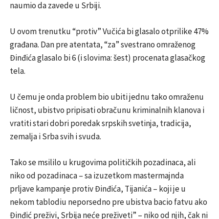
naumio da zavede u Srbiji.
U ovom trenutku “protiv” Vučića bi glasalo otprilike 47%
građana. Dan pre atentata, “za” svestrano omraženog
Đinđića glasalo bi 6 (i slovima: šest) procenata glasačkog
tela.
U čemu je onda problem bio ubiti jednu tako omraženu
ličnost, ubistvo pripisati obračunu kriminalnih klanova i
vratiti stari dobri poredak srpskih svetinja, tradicija,
zemalja i Srba svih i svuda.
Tako se msililo u krugovima političkih pozadinaca, ali
niko od pozadinaca – sa izuzetkom mastermajnda
prljave kampanje protiv Đinđića, Tijanića – koji je u
nekom tablodiu neporsedno pre ubistva bacio fatvu ako
Đinđić preživi, Srbija neće preživeti” – niko od njih, čak ni