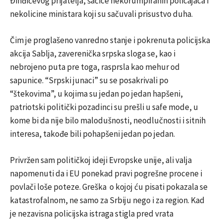
Đinđićevog prijatelja, šačice nekorumpiranih policajaca i
nekolicine ministara koji su sačuvali prisustvo duha.
Čim je proglašeno vanredno stanje i pokrenuta policijska
akcija Sablja, zaverenička srpska sloga se, kao i
nebrojeno puta pre toga, rasprsla kao mehur od
sapunice. “Srpski junaci” su se posakrivali po
“štekovima”, u kojima su jedan po jedan hapšeni,
patriotski politički pozadinci su prešli u safe mode, u
kome bi da nije bilo malodušnosti, neodlučnosti i sitnih
interesa, takođe bili pohapšeni jedan po jedan.
Privržen sam političkoj ideji Evropske unije, ali valja
napomenuti da i EU ponekad pravi pogrešne procene i
povlači loše poteze. Greška o kojoj ću pisati pokazala se
katastrofalnom, ne samo za Srbiju nego i za region. Kad
je nezavisna policijska istraga stigla pred vrata