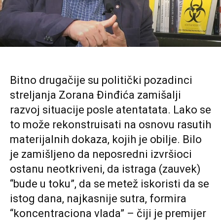
Bitno drugačije su politički pozadinci
streljanja Zorana Đinđića zamišalji
razvoj situacije posle atentatata. Lako se
to može rekonstruisati na osnovu rasutih
materijalnih dokaza, kojih je obilje. Bilo
je zamišljeno da neposredni izvršioci
ostanu neotkriveni, da istraga (zauvek)
“bude u toku”, da se metež iskoristi da se
istog dana, najkasnije sutra, formira
“koncentraciona vlada” – čiji je premijer