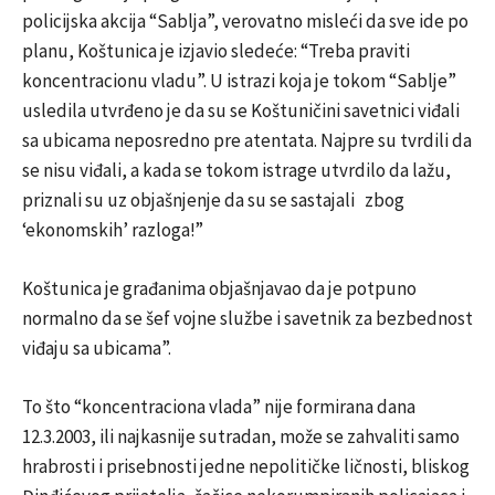
policijska akcija “Sablja”, verovatno misleći da sve ide po
planu, Koštunica je izjavio sledeće: “Treba praviti
koncentracionu vladu”. U istrazi koja je tokom “Sablje”
usledila utvrđeno je da su se Koštuničini savetnici viđali
sa ubicama neposredno pre atentata. Najpre su tvrdili da
se nisu viđali, a kada se tokom istrage utvrdilo da lažu,
priznali su uz objašnjenje da su se sastajali zbog
‘ekonomskih’ razloga!”
Koštunica je građanima objašnjavao da je potpuno
normalno da se šef vojne službe i savetnik za bezbednost
viđaju sa ubicama”.
To što “koncentraciona vlada” nije formirana dana
12.3.2003, ili najkasnije sutradan, može se zahvaliti samo
hrabrosti i prisebnosti jedne nepolitičke ličnosti, bliskog