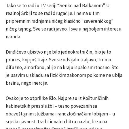
Tako se to radi u TV seriji “Senke nad Balkanom”. U
realnoj Srbiji to se radi drugačije. I nema u tim
pripremnim radnjama ničeg klasično “zavereničkog”
ničeg tajnog. Sve se radi javno. I sve u najboljem interesu
naroda.
Đinđićevo ubistvo nije bilo jednokratni čin, bio je to
proces, koji još traje. Sve se odvijalo traljavo, tromo,
difuzno, amorfono, ali je na kraju ispalo smrtnosno. Što
je sasvim u skladu sa fizičkim zakonom po kome ne ubija
brzina, nego inercija.
Ovako je to otprilike išlo. Najpre su iz Koštuničinih
kabinetskih pres službi – tesno povezanih sa
obaveštajnim službama i ranozločinačkim lobijem – u
srpsku javnost tradicionalno hitru na zlo, brzu na