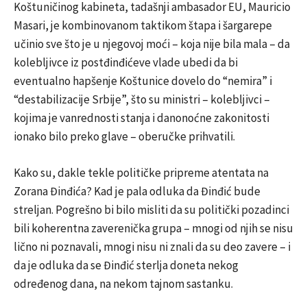
Koštuničinog kabineta, tadašnji ambasador EU, Mauricio
Masari, je kombinovanom taktikom štapa i šargarepe
učinio sve što je u njegovoj moći – koja nije bila mala – da
kolebljivce iz postđinđićeve vlade ubedi da bi
eventualno hapšenje Koštunice dovelo do “nemira” i
“destabilizacije Srbije”, što su ministri – kolebljivci –
kojima je vanrednosti stanja i danonoćne zakonitosti
ionako bilo preko glave – oberučke prihvatili.
Kako su, dakle tekle političke pripreme atentata na
Zorana Đinđića? Kad je pala odluka da Đinđić bude
streljan. Pogrešno bi bilo misliti da su politički pozadinci
bili koherentna zaverenička grupa – mnogi od njih se nisu
lično ni poznavali, mnogi nisu ni znali da su deo zavere – i
da je odluka da se Đinđić sterlja doneta nekog
određenog dana, na nekom tajnom sastanku.