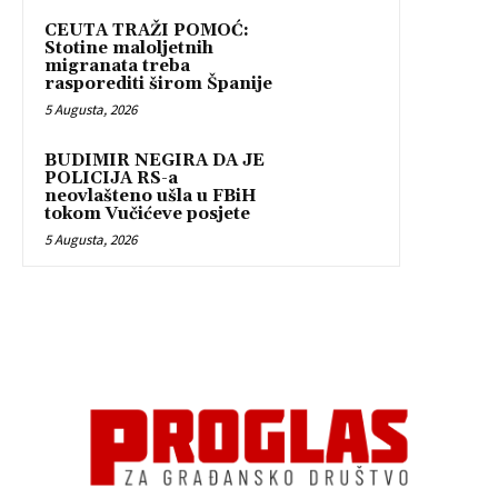
CEUTA TRAŽI POMOĆ:
Stotine maloljetnih
migranata treba
rasporediti širom Španije
5 Augusta, 2026
BUDIMIR NEGIRA DA JE
POLICIJA RS-a
neovlašteno ušla u FBiH
tokom Vučićeve posjete
5 Augusta, 2026