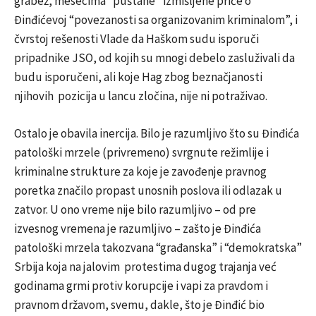
grabež, mesecima “puštane” izmišljene priče o
Đinđićevoj “povezanosti sa organizovanim kriminalom”, i
čvrstoj rešenosti Vlade da Haškom sudu isporuči
pripadnike JSO, od kojih su mnogi debelo zasluživali da
budu isporučeni, ali koje Hag zbog beznačjanosti
njihovih pozicija u lancu zločina, nije ni potraživao.
Ostalo je obavila inercija. Bilo je razumljivo što su Đinđića
patološki mrzele (privremeno) svrgnute režimlije i
kriminalne strukture za koje je zavođenje pravnog
poretka značilo propast unosnih poslova ili odlazak u
zatvor. U ono vreme nije bilo razumljivo – od pre
izvesnog vremena je razumljivo – zašto je Đinđića
patološki mrzela takozvana “građanska” i “demokratska”
Srbija koja na jalovim protestima dugog trajanja već
godinama grmi protiv korupcije i vapi za pravdom i
pravnom državom, svemu, dakle, što je Đinđić bio