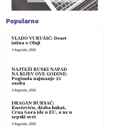
Popularno
VLADO VURUŠIĆ: Deset
istina o Oluji
5 Augusta, 2026
NAJTEŽI RUSKI NAPAD
NA KIJEV OVE GODINE:
Poginula najmanje 21
osoba
5 Augusta, 2026
DRAGAN BURSAĆ:
Kneževiću, džaba kukaš,
Crna Gora ide u EU, a ne u
srpski svet
5 Augusta, 2026