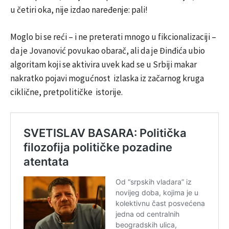
u četiri oka, nije izdao naređenje: pali!
Moglo bi se reći – i ne preterati mnogo u fikcionalizaciji –
da je Jovanović povukao obarač, ali da je Đinđića ubio
algoritam koji se aktivira uvek kad se u Srbiji makar
nakratko pojavi mogućnost izlaska iz začarnog kruga
ciklične, pretpolitičke istorije.