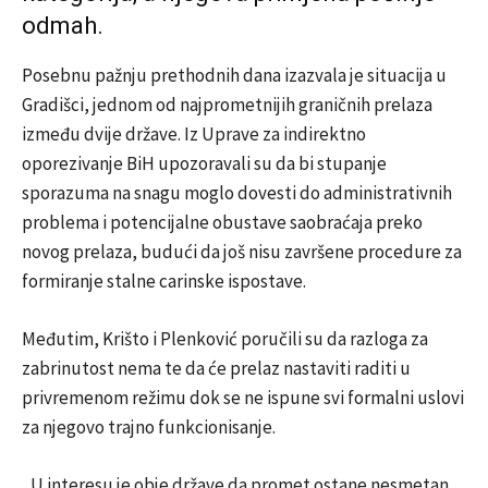
odmah.
Posebnu pažnju prethodnih dana izazvala je situacija u
Gradišci, jednom od najprometnijih graničnih prelaza
između dvije države. Iz Uprave za indirektno
oporezivanje BiH upozoravali su da bi stupanje
sporazuma na snagu moglo dovesti do administrativnih
problema i potencijalne obustave saobraćaja preko
novog prelaza, budući da još nisu završene procedure za
formiranje stalne carinske ispostave.
Međutim, Krišto i Plenković poručili su da razloga za
zabrinutost nema te da će prelaz nastaviti raditi u
privremenom režimu dok se ne ispune svi formalni uslovi
za njegovo trajno funkcionisanje.
„U interesu je obje države da promet ostane nesmetan,