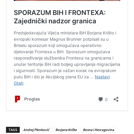
TAGS
Andrej Plenković
Borjana Krišto
Bosna i Hercegovina