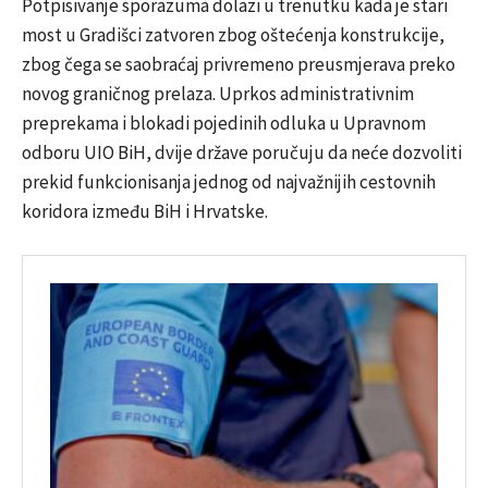
Potpisivanje sporazuma dolazi u trenutku kada je stari
most u Gradišci zatvoren zbog oštećenja konstrukcije,
zbog čega se saobraćaj privremeno preusmjerava preko
novog graničnog prelaza. Uprkos administrativnim
preprekama i blokadi pojedinih odluka u Upravnom
odboru UIO BiH, dvije države poručuju da neće dozvoliti
prekid funkcionisanja jednog od najvažnijih cestovnih
koridora između BiH i Hrvatske.