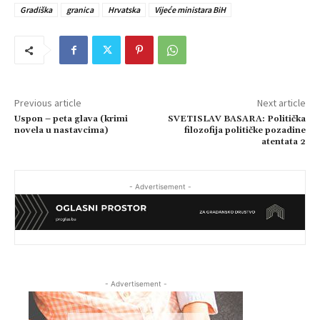
Gradiška
granica
Hrvatska
Vijeće ministara BiH
Previous article
Next article
Uspon – peta glava (krimi
SVETISLAV BASARA: Politička
novela u nastavcima)
filozofija političke pozadine
atentata 2
- Advertisement -
- Advertisement -