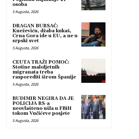
osoba
5 Augusta, 2026
DRAGAN BURSAĆ:
Kneževiću, džaba kukaš,
Crna Gora ide u EU, a ne u
srpski svet
5 Augusta, 2026
CEUTA TRAŽI POMOĆ:
Stotine maloljetnih
migranata treba
rasporediti širom Španije
5 Augusta, 2026
BUDIMIR NEGIRA DA JE
POLICIJA RS-a
neovlašteno ušla u FBiH
tokom Vučićeve posjete
5 Augusta, 2026