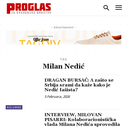
- Advertisement -
TAG
Milan Nedić
DRAGAN BURSAĆ: A zašto se
Srbija srami da kaže kako je
Nedić fašista?
5 Februara, 2026
KOLUMNE
INTERVIEW, MILOVAN
PISARRI: Kolaboracionistička
vlada Milana Nedića sprovodila