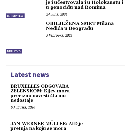
je i učestvovala i u Holokaustu i
u genocidu nad Romima
24 Juna, 2024
INTERVIEW
OBILJEŽENA SMRT Milana
Nedića u Beogradu
5 Februara, 2023
DRUŠTVO
Latest news
BRUXELLES ODGOVARA
ZELENSKOM: Kijev mora
precizno navesti šta mu
nedostaje
6 Augusta, 2026
JAN-WERNER MÜLLER: AfD je
pretnja na koju se mora