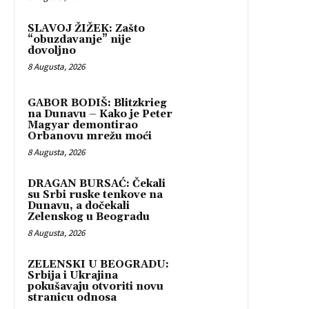
SLAVOJ ŽIŽEK: Zašto
“obuzdavanje” nije
dovoljno
8 Augusta, 2026
GABOR BODIŠ: Blitzkrieg
na Dunavu – Kako je Peter
Magyar demontirao
Orbanovu mrežu moći
8 Augusta, 2026
DRAGAN BURSAĆ: Čekali
su Srbi ruske tenkove na
Dunavu, a dočekali
Zelenskog u Beogradu
8 Augusta, 2026
ZELENSKI U BEOGRADU:
Srbija i Ukrajina
pokušavaju otvoriti novu
stranicu odnosa