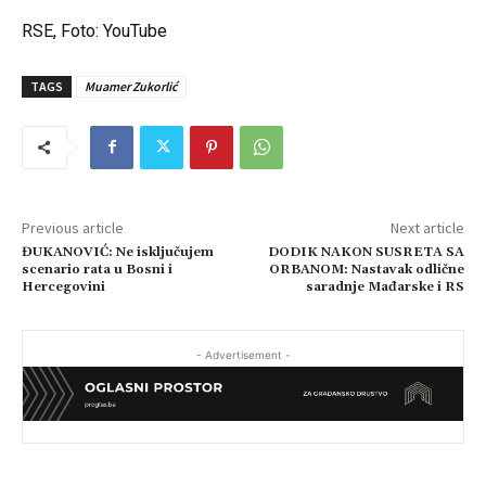
RSE, Foto: YouTube
TAGS
Muamer Zukorlić
Previous article
Next article
ĐUKANOVIĆ: Ne isključujem
DODIK NAKON SUSRETA SA
scenario rata u Bosni i
ORBANOM: Nastavak odlične
Hercegovini
saradnje Mađarske i RS
- Advertisement -