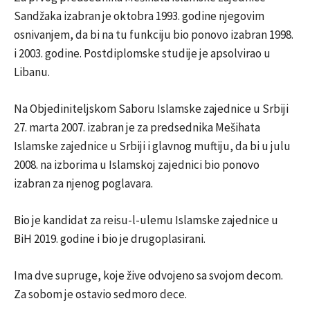
Sandžaka izabran je oktobra 1993. godine njegovim
osnivanjem, da bi na tu funkciju bio ponovo izabran 1998.
i 2003. godine. Postdiplomske studije je apsolvirao u
Libanu.
Na Objediniteljskom Saboru Islamske zajednice u Srbiji
27. marta 2007. izabran je za predsednika Mešihata
Islamske zajednice u Srbiji i glavnog muftiju, da bi u julu
2008. na izborima u Islamskoj zajednici bio ponovo
izabran za njenog poglavara.
Bio je kandidat za reisu-l-ulemu Islamske zajednice u
BiH 2019. godine i bio je drugoplasirani.
Ima dve supruge, koje žive odvojeno sa svojom decom.
Za sobom je ostavio sedmoro dece.