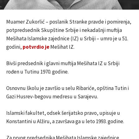
Muamer Zukorlić – poslanik Stranke pravde i pomirenja,
potpredsednik Skupštine Srbije i nekadašnji muftija
Mešihata Islamske zajednice (IZ) u Srbiji – umro je u 51.
godini,
potvrdio je
Mešihat IZ.
Bivši predsednik i glavni muftija Mešihata IZ u Srbiji
rođen u Tutinu 1970. godine.
Osnovnu školu je završio u selu Ribariće, opština Tutin i
Gazi Husrev-begovu medresu u Sarajevu.
Islamski fakultet, odsek šerijatsko pravo, upisuje u
Konstantini u Alžiru, a završava ga u leto 1993. godine.
Za prvog predsednika Mešihata Islamske zajednice