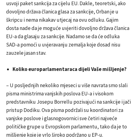
usvoji paket sankcija za cijelu EU. Dakle, teoretski, ako
dovoljno država članica glasa za sankcije, Orban je u
škripcu i nema nikakav utjecaj na ovu odluku. Gajim
dosta nade da je moguće uvjeriti dovoljno država članica
EU-a da glasaju za sankcije. Nadamo se da će odluka
SAD-a pomoći u uvjeravanju zemalja koje dosad nisu
zauzele jasan stav.
Koliko europarlamentaraca dijeli Vaše mišljenje?
– U posljednjih nekoliko mjeseci u više navrata smo slali
pisma ministrima vanjskih poslova EU-a i visokom
predstavniku Josepu Borrellu pozivajući na sankcije i jači
pristup Dodiku. Ova pisma podržali su koordinatori za
vanjske poslove i glasnogovornici sve četiri najveće
političke grupe u Evropskom parlamentu, tako da je to
mišljenje koje je vrlo široko podržano u EP-u.