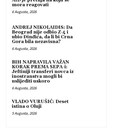
AfD je pretnja na koju se
mora reagovati
6 Augusta, 2026
ANDREJ NIKOLAIDIS: Da
Beograd nije odbio Z-4 i
ubio Đinđića, da li bi Crna
Gora bila nezavisna?
6 Augusta, 2026
BIH NAPRAVILA VAŽAN
KORAK PREMA SEPA-i:
Jeftiniji transferi novca iz
inostranstva mogli bi
uslijediti uskoro
6 Augusta, 2026
VLADO VURUŠIĆ: Deset
istina o Oluji
5 Augusta, 2026