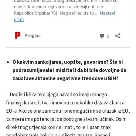
O kakvim sankcijama, uopšte, govorimo? Šta bi
podrazumijevale i mislite li da bi bile dovoljne da
zaustave aktuelne negativne trendove u BiH?
– Dodik i klika oko njega navodno imaju mnoga
finansijska sredstva i imovinu u nekoliko država članica
EU-a. Ako se ona zamrznu i onemogući im se ulazak iz EU,
ta mjera ima potencijal da postigne stvarni učinak. Osim
direktnog utjecaja koji će imati, to je i jasan znak
neodobravanja koji će primijetiti građani Bosne i