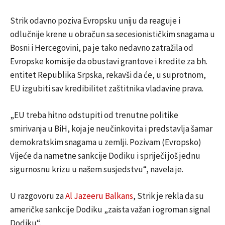
Strik odavno poziva Evropsku uniju da reaguje i
odlučnije krene u obračun sa secesionističkim snagama u
Bosni i Hercegovini, pa je tako nedavno zatražila od
Evropske komisije da obustavi grantove i kredite za bh.
entitet Republika Srpska, rekavši da će, u suprotnom,
EU izgubiti sav kredibilitet zaštitnika vladavine prava.
„EU treba hitno odstupiti od trenutne politike
smirivanja u BiH, koja je neučinkovita i predstavlja šamar
demokratskim snagama u zemlji. Pozivam (Evropsko)
Vijeće da nametne sankcije Dodiku i spriječi još jednu
sigurnosnu krizu u našem susjedstvu“, navela je.
U razgovoru za
Al Jazeeru Balkans
, Strik je rekla da su
američke sankcije Dodiku „zaista važan i ogroman signal
Dodiku“.