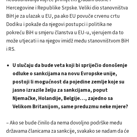
Hercegovine i Republike Srpske. Veliki dio stanovništva
BiH je za ulazak u EU, pa ako EU povuče crvenu crtu
Dodiku i pokaže da njegovi postupci i politika ne
pokreću BiH u smjeru članstva u EU-u, vjerujem da to
može utjecati i na njegov imidž među stanovništvom BiH
i RS.
U slučaju da bude veta koji bi spriječio donošenje
odluke o sankcijama na novu Evropske unije,
postoji li mogućnost da pojedine zemlje koje su
jasno izrazile želju za sankcijama, poput
Njemačke, Holandije, Belgije…, zajedno sa
Velikom Britanijom, same preduzmu neke mjere?
– Ako se bude činilo da nema dovoljno podrške među
državama članicama za sankcije, svakako se nadam da će