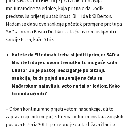
pokušava razbiti BiH. To je prvi znak promašaja
međunarodne zajednice, koja priznaje da Dodik
predstavlja prijetnju stabilnosti BiH i da krši Dejton.
Nadam se da su ove sankcije početak promjene pristupa
SAD-a prema Bosni i Dodiku, a da će uskoro uslijediti i
sancije EU-a, kaže Strik.
Kažete da EU odmah treba slijediti primjer SAD-a.
Mislite li da je u ovom trenutku to moguće kada
unutar Unije postoji neslaganje po pitanju
sankcija, te da pojedine zemlje na čelu sa
Mađarskom najavljuju veto na taj prijedlog. Kako
to onda učiniti?
– Orban kontinuirano prijeti vetom na sankcije, ali to
zapravo nije niti moguće. Prema odluci ministara vanjskih
poslova EU-a iz 2011, potrebno je da 15 država članica