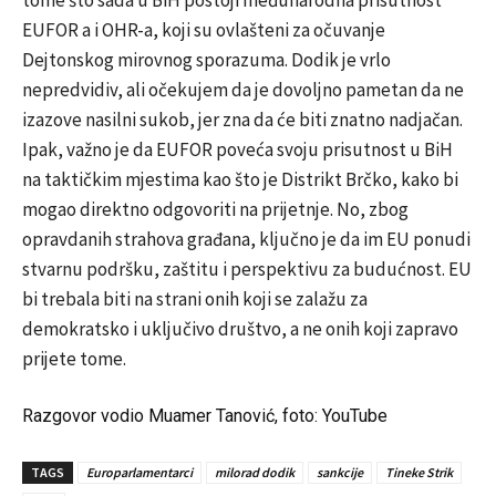
EUFOR a i OHR-a, koji su ovlašteni za očuvanje
Dejtonskog mirovnog sporazuma. Dodik je vrlo
nepredvidiv, ali očekujem da je dovoljno pametan da ne
izazove nasilni sukob, jer zna da će biti znatno nadjačan.
Ipak, važno je da EUFOR poveća svoju prisutnost u BiH
na taktičkim mjestima kao što je Distrikt Brčko, kako bi
mogao direktno odgovoriti na prijetnje. No, zbog
opravdanih strahova građana, ključno je da im EU ponudi
stvarnu podršku, zaštitu i perspektivu za budućnost. EU
bi trebala biti na strani onih koji se zalažu za
demokratsko i uključivo društvo, a ne onih koji zapravo
prijete tome.
Razgovor vodio Muamer Tanović, foto: YouTube
TAGS
Europarlamentarci
milorad dodik
sankcije
Tineke Strik