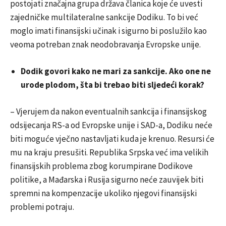
postojati značajna grupa država članica koje će uvesti
zajedničke multilateralne sankcije Dodiku. To bi već
moglo imati finansijski učinak i sigurno bi poslužilo kao
veoma potreban znak neodobravanja Evropske unije.
Dodik govori kako ne mari za sankcije. Ako one ne
urode plodom, šta bi trebao biti sljedeći korak?
– Vjerujem da nakon eventualnih sankcija i finansijskog
odsijecanja RS-a od Evropske unije i SAD-a, Dodiku neće
biti moguće vječno nastavljati kuda je krenuo. Resursi će
mu na kraju presušiti. Republika Srpska već ima velikih
finansijskih problema zbog korumpirane Dodikove
politike, a Mađarska i Rusija sigurno neće zauvijek biti
spremni na kompenzacije ukoliko njegovi finansijski
problemi potraju.