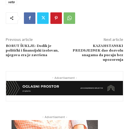
veto
Previous article
Next article
BORUT ŠUKLJE: Dodik je
KAZAHSTANSKI
politički i finansijski izolovan,
PREDSJEDNIK dao dozvolu
njegova era je završena
snagama da pucaju bez
upozorenja
- Advertisement -
- Advertisement -