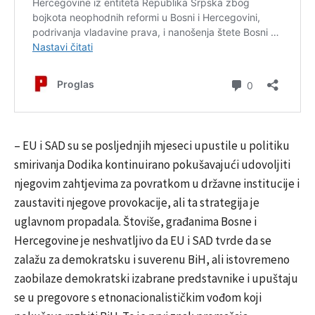
– EU i SAD su se posljednjih mjeseci upustile u politiku
smirivanja Dodika kontinuirano pokušavajući udovoljiti
njegovim zahtjevima za povratkom u državne institucije i
zaustaviti njegove provokacije, ali ta strategija je
uglavnom propadala. Štoviše, građanima Bosne i
Hercegovine je neshvatljivo da EU i SAD tvrde da se
zalažu za demokratsku i suverenu BiH, ali istovremeno
zaobilaze demokratski izabrane predstavnike i upuštaju
se u pregovore s etnonacionalističkim vođom koji