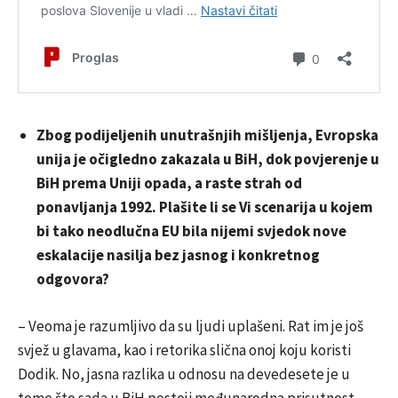
Zbog podijeljenih unutrašnjih mišljenja, Evropska
unija je očigledno zakazala u BiH, dok povjerenje u
BiH prema Uniji opada, a raste strah od
ponavljanja 1992. Plašite li se Vi scenarija u kojem
bi tako neodlučna EU bila nijemi svjedok nove
eskalacije nasilja bez jasnog i konkretnog
odgovora?
– Veoma je razumljivo da su ljudi uplašeni. Rat im je još
svjež u glavama, kao i retorika slična onoj koju koristi
Dodik. No, jasna razlika u odnosu na devedesete je u
tome što sada u BiH postoji međunarodna prisutnost