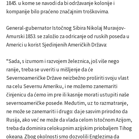
1845. u kome se navodi da bi održavanje kolonije i
kompanije bilo praćeno značajnim troškovima.
General-gubernator Istočnog Sibira Nikolaj Muravjov-
Amurski 1853. se založio za odricanje od ruskih poseda u
Americi u korist Sjedinjenih Američkih Država:
“Sada, s izumom i razvojem železnica, još više nego
ranije, treba se uveriti u mišljenje da će
Severnoameričke Države neizbežno proširiti svoju vlast
na celu Severnu Ameriku, i ne možemo zanemariti
činjenicu da ćemo im pre ili kasnije morati ustupiti naše
severnoameričke posede. Međutim, uz to razmatranje,
ne može se zanemariti i drugo: da je sasvim prirodno da
Rusija, ako već ne može da vlada celom Istočnom Azijom,
treba da dominira celokupnim azijskim priobaljem Tihog
okeana. Zbog okolnosti smo dozvolili Englezima da