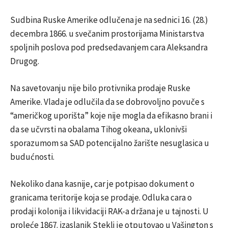
Sudbina Ruske Amerike odlučena je na sednici 16. (28.)
decembra 1866. u svečanim prostorijama Ministarstva
spoljnih poslova pod predsedavanjem cara Aleksandra
Drugog.
Na savetovanju nije bilo protivnika prodaje Ruske
Amerike. Vlada je odlučila da se dobrovoljno povuče s
“američkog uporišta” koje nije mogla da efikasno brani i
da se učvrsti na obalama Tihog okeana, uklonivši
sporazumom sa SAD potencijalno žarište nesuglasica u
budućnosti.
Nekoliko dana kasnije, car je potpisao dokument o
granicama teritorije koja se prodaje. Odluka cara o
prodaji kolonija i likvidaciji RAK-a držana je u tajnosti. U
proleće 1867. izaslanik Steklj je otputovao u Vašington s