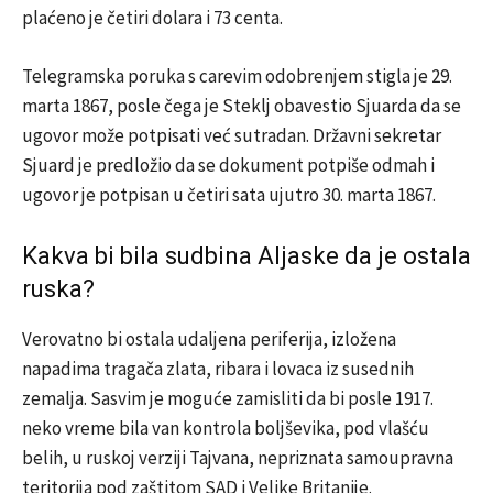
plaćeno je četiri dolara i 73 centa.
Telegramska poruka s carevim odobrenjem stigla je 29.
marta 1867, posle čega je Steklj obavestio Sjuarda da se
ugovor može potpisati već sutradan. Državni sekretar
Sjuard je predložio da se dokument potpiše odmah i
ugovor je potpisan u četiri sata ujutro 30. marta 1867.
Kakva bi bila sudbina Aljaske da je ostala
ruska?
Verovatno bi ostala udaljena periferija, izložena
napadima tragača zlata, ribara i lovaca iz susednih
zemalja. Sasvim je moguće zamisliti da bi posle 1917.
neko vreme bila van kontrola boljševika, pod vlašću
belih, u ruskoj verziji Tajvana, nepriznata samoupravna
teritorija pod zaštitom SAD i Velike Britanije.