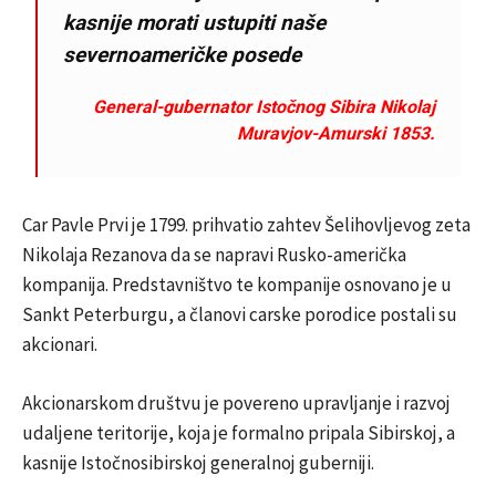
kasnije morati ustupiti naše
severnoameričke posede
General-gubernator Istočnog Sibira Nikolaj
Muravjov-Amurski 1853.
Car Pavle Prvi je 1799. prihvatio zahtev Šelihovljevog zeta
Nikolaja Rezanova da se napravi Rusko-američka
kompanija. Predstavništvo te kompanije osnovano je u
Sankt Peterburgu, a članovi carske porodice postali su
akcionari.
Akcionarskom društvu je povereno upravljanje i razvoj
udaljene teritorije, koja je formalno pripala Sibirskoj, a
kasnije Istočnosibirskoj generalnoj guberniji.