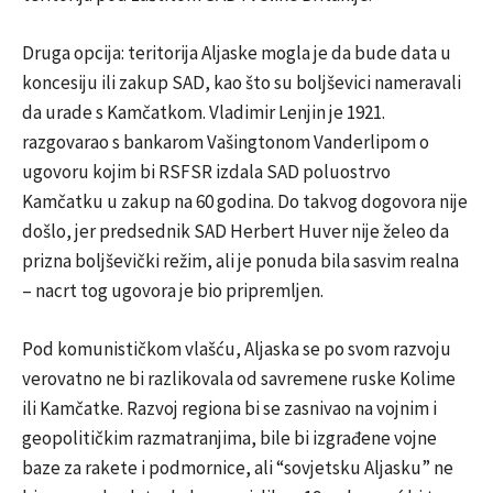
Druga opcija: teritorija Aljaske mogla je da bude data u
koncesiju ili zakup SAD, kao što su boljševici nameravali
da urade s Kamčatkom. Vladimir Lenjin je 1921.
razgovarao s bankarom Vašingtonom Vanderlipom o
ugovoru kojim bi RSFSR izdala SAD poluostrvo
Kamčatku u zakup na 60 godina. Do takvog dogovora nije
došlo, jer predsednik SAD Herbert Huver nije želeo da
prizna boljševički režim, ali je ponuda bila sasvim realna
– nacrt tog ugovora je bio pripremljen.
Pod komunističkom vlašću, Aljaska se po svom razvoju
verovatno ne bi razlikovala od savremene ruske Kolime
ili Kamčatke. Razvoj regiona bi se zasnivao na vojnim i
geopolitičkim razmatranjima, bile bi izgrađene vojne
baze za rakete i podmornice, ali “sovjetsku Aljasku” ne