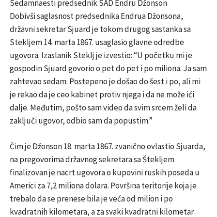
Sedamnaesti predsednik SAD Endru Džonson
Dobivši saglasnost predsednika Endrua Džonsona,
državni sekretar Sjuard je tokom drugog sastanka sa
Stekljem 14. marta 1867. usaglasio glavne odredbe
ugovora. Izaslanik Steklj je izvestio: “U početku mi je
gospodin Sjuard govorio o pet do pet i po miliona. Ja sam
zahtevao sedam. Postepeno je došao do šest i po, ali mi
je rekao da je ceo kabinet protiv njega i da ne može ići
dalje. Međutim, pošto sam video da svim srcem želi da
zaključi ugovor, odbio sam da popustim.”
Čim je Džonson 18. marta 1867. zvanično ovlastio Sjuarda,
na pregovorima državnog sekretara sa Štekljem
finalizovan je nacrt ugovora o kupovini ruskih poseda u
Americi za 7,2 miliona dolara. Površina teritorije koja je
trebalo da se prenese bila je veća od milion i po
kvadratnih kilometara, a za svaki kvadratni kilometar