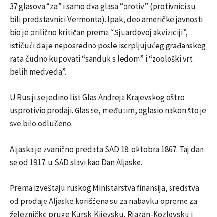
37 glasova “za” i samo dva glasa “protiv” (protivnici su
bili predstavnici Vermonta). Ipak, deo američke javnosti
bio je prilično kritičan prema “Sjuardovoj akviziciji”,
ističući da je neposredno posle iscrpljujućeg građanskog
rata čudno kupovati “sanduk s ledom” i “zoološki vrt
belih medveda”.
U Rusiji se jedino list Glas Andreja Krajevskog oštro
usprotivio prodaji. Glas se, međutim, oglasio nakon što je
sve bilo odlučeno.
Aljaska je zvanično predata SAD 18. oktobra 1867. Taj dan
se od 1917. u SAD slavi kao Dan Aljaske.
Prema izveštaju ruskog Ministarstva finansija, sredstva
od prodaje Aljaske korišćena su za nabavku opreme za
železničke pruge Kursk-Kijevsku, Rjazan-Kozlovsku i