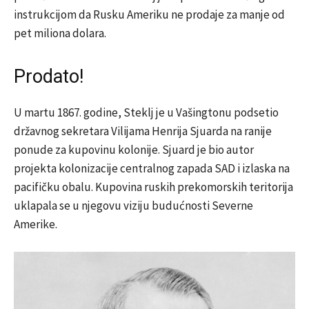
instrukcijom da Rusku Ameriku ne prodaje za manje od
pet miliona dolara.
Prodato!
U martu 1867. godine, Steklj je u Vašingtonu podsetio
državnog sekretara Vilijama Henrija Sjuarda na ranije
ponude za kupovinu kolonije. Sjuard je bio autor
projekta kolonizacije centralnog zapada SAD i izlaska na
pacifičku obalu. Kupovina ruskih prekomorskih teritorija
uklapala se u njegovu viziju budućnosti Severne
Amerike.