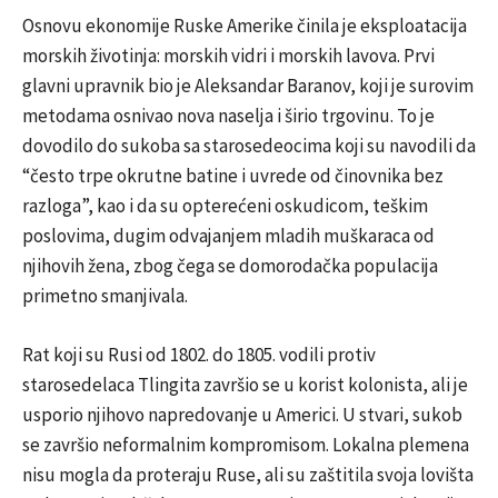
Osnovu ekonomije Ruske Amerike činila je eksploatacija
morskih životinja: morskih vidri i morskih lavova. Prvi
glavni upravnik bio je Aleksandar Baranov, koji je surovim
metodama osnivao nova naselja i širio trgovinu. To je
dovodilo do sukoba sa starosedeocima koji su navodili da
“često trpe okrutne batine i uvrede od činovnika bez
razloga”, kao i da su opterećeni oskudicom, teškim
poslovima, dugim odvajanjem mladih muškaraca od
njihovih žena, zbog čega se domorodačka populacija
primetno smanjivala.
Rat koji su Rusi od 1802. do 1805. vodili protiv
starosedelaca Tlingita završio se u korist kolonista, ali je
usporio njihovo napredovanje u Americi. U stvari, sukob
se završio neformalnim kompromisom. Lokalna plemena
nisu mogla da proteraju Ruse, ali su zaštitila svoja lovišta