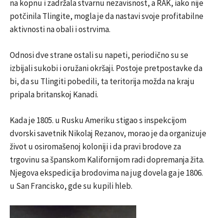
na kopnu i zadržala stvarnu nezavisnost, a RAK, iako nije
potčinila Tlingite, mogla je da nastavi svoje profitabilne
aktivnosti na obali i ostrvima.
Odnosi dve strane ostali su napeti, periodično su se
izbijali sukobi i oružani okršaji. Postoje pretpostavke da
bi, da su Tlingiti pobedili, ta teritorija možda na kraju
pripala britanskoj Kanadi.
Kada je 1805. u Rusku Ameriku stigao s inspekcijom
dvorski savetnik Nikolaj Rezanov, morao je da organizuje
život u osiromašenoj koloniji i da pravi brodove za
trgovinu sa španskom Kalifornijom radi dopremanja žita.
Njegova ekspedicija brodovima na jug dovela ga je 1806.
u San Francisko, gde su kupili hleb.