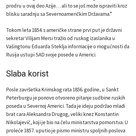
prodru u ovaj deo Azije… ali to se još može ispraviti kroz
blisku saradnju sa Severnoameričkim Državama.”
Tokom leta 1854. s američke strane prvi put je državni
sekretar Vilijam Mersi tražio od ruskog izaslanika u
Vašingtonu Eduarda Steklja informacije o mogućnosti da
Rusija ustupi SAD svoje posede u Americi.
Slaba korist
Posle završetka Krimskog rata 1856. godine, u Sankt
Peterburgu je ponovo otvoreno pitanje sudbine ruskih
poseda u Severnoj Americi. Tada je ideju podržao mlađi
brat cara Aleksandra Drugog, veliki knez Konstantin
Nikolajevič, koji je bio na čelu ministarstva pomorstva. U
proleće 1857. uputio je pismo ministru spoljnih poslova