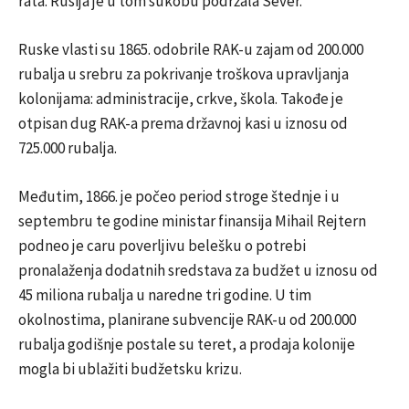
rata. Rusija je u tom sukobu podržala Sever.
Ruske vlasti su 1865. odobrile RAK-u zajam od 200.000
rubalja u srebru za pokrivanje troškova upravljanja
kolonijama: administracije, crkve, škola. Takođe je
otpisan dug RAK-a prema državnoj kasi u iznosu od
725.000 rubalja.
Međutim, 1866. je počeo period stroge štednje i u
septembru te godine ministar finansija Mihail Rejtern
podneo je caru poverljivu belešku o potrebi
pronalaženja dodatnih sredstava za budžet u iznosu od
45 miliona rubalja u naredne tri godine. U tim
okolnostima, planirane subvencije RAK-u od 200.000
rubalja godišnje postale su teret, a prodaja kolonije
mogla bi ublažiti budžetsku krizu.