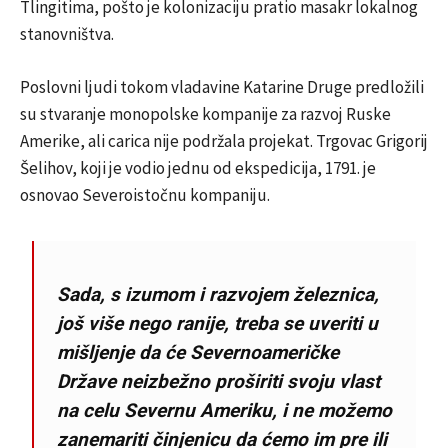
Tlingitima, pošto je kolonizaciju pratio masakr lokalnog
stanovništva.
Poslovni ljudi tokom vladavine Katarine Druge predložili
su stvaranje monopolske kompanije za razvoj Ruske
Amerike, ali carica nije podržala projekat. Trgovac Grigorij
Šelihov, koji je vodio jednu od ekspedicija, 1791. je
osnovao Severoistočnu kompaniju.
Sada, s izumom i razvojem železnica,
još više nego ranije, treba se uveriti u
mišljenje da će Severnoameričke
Države neizbežno proširiti svoju vlast
na celu Severnu Ameriku, i ne možemo
zanemariti činjenicu da ćemo im pre ili