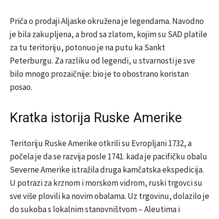
Priča o prodaji Aljaske okružena je legendama. Navodno
je bila zakupljena, a brod sa zlatom, kojim su SAD platile
za tu teritoriju, potonuo je na putu ka Sankt
Peterburgu. Za razliku od legendi, u stvarnosti je sve
bilo mnogo prozaičnije: bio je to obostrano koristan
posao.
Kratka istorija Ruske Amerike
Teritoriju Ruske Amerike otkrili su Evropljani 1732, a
počela je da se razvija posle 1741. kada je pacifičku obalu
Severne Amerike istražila druga kamčatska ekspedicija.
U potrazi za krznom i morskom vidrom, ruski trgovci su
sve više plovili ka novim obalama. Uz trgovinu, dolazilo je
do sukoba s lokalnim stanovništvom – Aleutima i