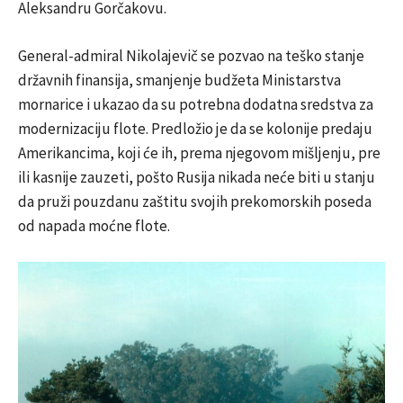
Aleksandru Gorčakovu.
General-admiral Nikolajevič se pozvao na teško stanje
državnih finansija, smanjenje budžeta Ministarstva
mornarice i ukazao da su potrebna dodatna sredstva za
modernizaciju flote. Predložio je da se kolonije predaju
Amerikancima, koji će ih, prema njegovom mišljenju, pre
ili kasnije zauzeti, pošto Rusija nikada neće biti u stanju
da pruži pouzdanu zaštitu svojih prekomorskih poseda
od napada moćne flote.