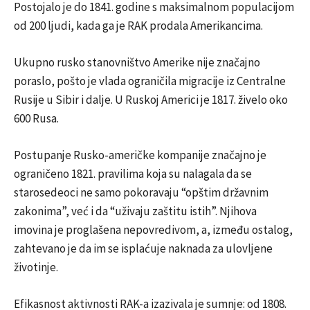
Postojalo je do 1841. godine s maksimalnom populacijom
od 200 ljudi, kada ga je RAK prodala Amerikancima.
Ukupno rusko stanovništvo Amerike nije značajno
poraslo, pošto je vlada ograničila migracije iz Centralne
Rusije u Sibir i dalje. U Ruskoj Americi je 1817. živelo oko
600 Rusa.
Postupanje Rusko-američke kompanije značajno je
ograničeno 1821. pravilima koja su nalagala da se
starosedeoci ne samo pokoravaju “opštim državnim
zakonima”, već i da “uživaju zaštitu istih”. Njihova
imovina je proglašena nepovredivom, a, između ostalog,
zahtevano je da im se isplaćuje naknada za ulovljene
životinje.
Efikasnost aktivnosti RAK-a izazivala je sumnje: od 1808.