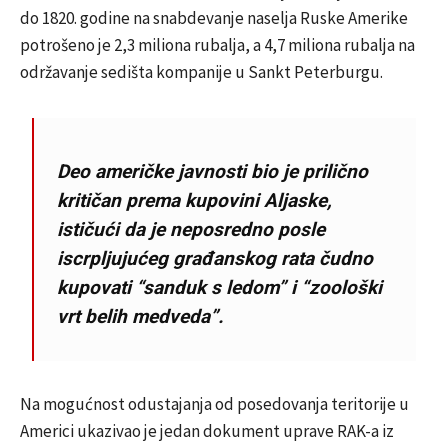
do 1820. godine na snabdevanje naselja Ruske Amerike
potrošeno je 2,3 miliona rubalja, a 4,7 miliona rubalja na
održavanje sedišta kompanije u Sankt Peterburgu.
Deo američke javnosti bio je prilično
kritičan prema kupovini Aljaske,
ističući da je neposredno posle
iscrpljujućeg građanskog rata čudno
kupovati “sanduk s ledom” i “zoološki
vrt belih medveda”.
Na mogućnost odustajanja od posedovanja teritorije u
Americi ukazivao je jedan dokument uprave RAK-a iz