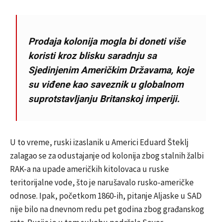
Prodaja kolonija mogla bi doneti više
koristi kroz blisku saradnju sa
Sjedinjenim Američkim Državama, koje
su viđene kao saveznik u globalnom
suprotstavljanju Britanskoj imperiji.
U to vreme, ruski izaslanik u Americi Eduard Šteklj
zalagao se za odustajanje od kolonija zbog stalnih žalbi
RAK-a na upade američkih kitolovaca u ruske
teritorijalne vode, što je narušavalo rusko-američke
odnose. Ipak, početkom 1860-ih, pitanje Aljaske u SAD
nije bilo na dnevnom redu pet godina zbog građanskog