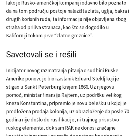
Iako je Rusko-američkoj kompaniji odavno bilo poznato
da na tom području postoje nalazišta zlata, uglja, bakra i
drugih korisnih ruda, ta informacija nije objavljena zbog
straha od priliva stranaca, kao što se dogodilo u
Kaliforniji tokom prve “zlatne groznice”.
Savetovali se i rešili
Inicijator novog razmatranja pitanja o sudbini Ruske
Amerike ponovo je bio izaslanik Eduard Steklj koji je
stigao u Sankt Peterburg krajem 1866. Uz njegovu
pomoć, ministar finansija Rajtern, uz podršku velikog
kneza Konstantina, pripremio je novu belešku u kojoj je
predložena prodaja kolonija, uz obrazloženje da posle 70
godina nije došlo do rusifikacije, ni trajnog prisustvo
ruskog elementa, dok sam RAK ne donosi značajne
koristi akcionarima i ne može da opstane bez donacija