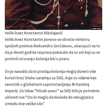
Veliki knez Konstantin Nikolajevič
Veliki knez Konstantin ponovo se obratio ministru
spoljnih poslova Aleksandru Gorčakovu, ukazujući na to
da je devet godina rasprava pokazalo da su oni koji su se
protivili očuvanju kolonija bili u pravu.
On je navodio da bi prodaja kolonija mogla doneti više
koristi kroz blisku saradnju sa SAD, koje su viđene kao
saveznik u globalnom suprotstavljanju Britanskoj
imperiji. Za takav “blizak savez” sa SAD bilo je potrebno
ukloniti sve “što bi moglo da dovede do nesuglasica
između dve velike sile”.