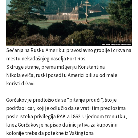
Sećanja na Rusku Ameriku: pravoslavno groblje i crkva na
mestu nekadašnjeg naselja Fort Ros.
S druge strane, prema mišljenju Konstantina
Nikolajeviča, ruski posedi u Americi bili su od male
koristi državi.
Gorčakov je predložio da se “pitanje prouči”, što je
podržao i car, koji je odlučio da se vrati tim predlozima
posle isteka privilegija RAK-a 1862. U jednom trenutku,
knez Gorčakov je napisao da inicijativa za kupovinu
kolonije treba da potekne iz Vašingtona.