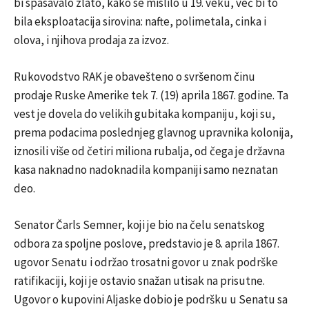
bi spasavalo zlato, kako se mislilo u 19. veku, već bi to
bila eksploatacija sirovina: nafte, polimetala, cinka i
olova, i njihova prodaja za izvoz.
Rukovodstvo RAK je obavešteno o svršenom činu
prodaje Ruske Amerike tek 7. (19) aprila 1867. godine. Ta
vest je dovela do velikih gubitaka kompaniju, koji su,
prema podacima poslednjeg glavnog upravnika kolonija,
iznosili više od četiri miliona rubalja, od čega je državna
kasa naknadno nadoknadila kompaniji samo neznatan
deo.
Senator Čarls Semner, koji je bio na čelu senatskog
odbora za spoljne poslove, predstavio je 8. aprila 1867.
ugovor Senatu i održao trosatni govor u znak podrške
ratifikaciji, koji je ostavio snažan utisak na prisutne.
Ugovor o kupovini Aljaske dobio je podršku u Senatu sa