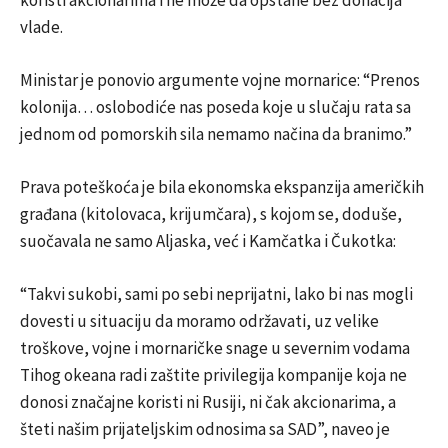
vlade.
Ministar je ponovio argumente vojne mornarice: “Prenos
kolonija… oslobodiće nas poseda koje u slučaju rata sa
jednom od pomorskih sila nemamo načina da branimo.”
Prava poteškoća je bila ekonomska ekspanzija američkih
građana (kitolovaca, krijumčara), s kojom se, doduše,
suočavala ne samo Aljaska, već i Kamčatka i Čukotka:
“Takvi sukobi, sami po sebi neprijatni, lako bi nas mogli
dovesti u situaciju da moramo održavati, uz velike
troškove, vojne i mornaričke snage u severnim vodama
Tihog okeana radi zaštite privilegija kompanije koja ne
donosi značajne koristi ni Rusiji, ni čak akcionarima, a
šteti našim prijateljskim odnosima sa SAD”, naveo je