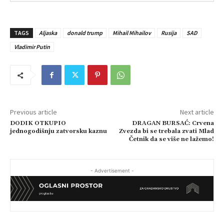
TAGS
Aljaska
donald trump
Mihail Mihailov
Rusija
SAD
Vladimir Putin
Previous article
Next article
DODIK OTKUPIO
DRAGAN BURSAĆ: Crvena
jednogodišnju zatvorsku kaznu
Zvezda bi se trebala zvati Mlad
Četnik da se više ne lažemo!
- Advertisement -