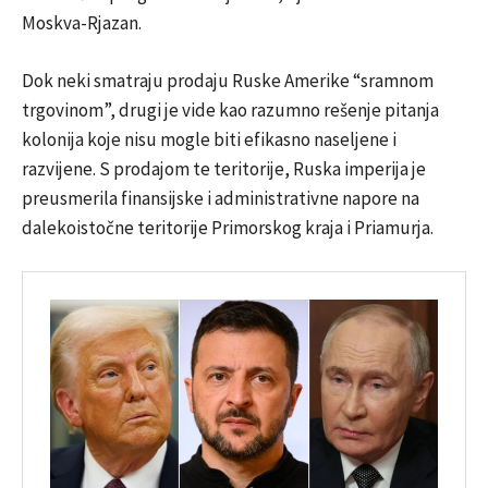
Moskva-Rjazan.
Dok neki smatraju prodaju Ruske Amerike “sramnom
trgovinom”, drugi je vide kao razumno rešenje pitanja
kolonija koje nisu mogle biti efikasno naseljene i
razvijene. S prodajom te teritorije, Ruska imperija je
preusmerila finansijske i administrativne napore na
dalekoistočne teritorije Primorskog kraja i Priamurja.