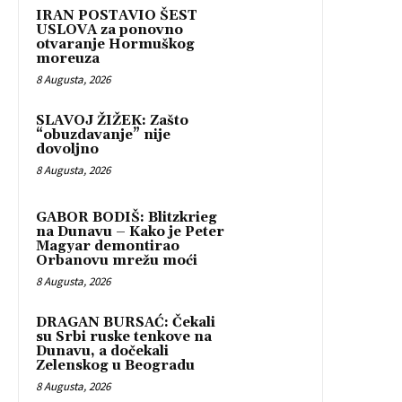
IRAN POSTAVIO ŠEST
USLOVA za ponovno
otvaranje Hormuškog
moreuza
8 Augusta, 2026
SLAVOJ ŽIŽEK: Zašto
“obuzdavanje” nije
dovoljno
8 Augusta, 2026
GABOR BODIŠ: Blitzkrieg
na Dunavu – Kako je Peter
Magyar demontirao
Orbanovu mrežu moći
8 Augusta, 2026
DRAGAN BURSAĆ: Čekali
su Srbi ruske tenkove na
Dunavu, a dočekali
Zelenskog u Beogradu
8 Augusta, 2026