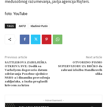
međusobnog razumevanja, javlja agencija Rojters.
foto: YouTube
TAGS
NATO
Vladimir Putin
Previous article
Next article
SATTLEROVA ZABILJEŠKA
OTVORENO PISMO
OTKRIVA SVE: Dodik sa
SUPERVIZORU ZA BRČKO da
Varhelyem dogovorio datum
zabrani izložbu Handkeovih
održavanja Posebne sjednice
slika
NSRS-a i dinamiku provođenja
zaključaka, a Inzka proglasili
krivcem za krizu
- Advertisement -