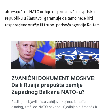
ahtevajući da NATO odbije da primi bivšu sovjetsku
republiku u članstvo i garantuje da tamo neće biti
raspoređeno oružje ili trupe, podseća agencija Rojters.