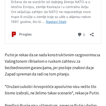
Putin je rekao da se nada konstruktivnim razgovorima sa
Vašingtonom i Briselom o ruskom zahtevu za
bezbednosnim garancijama, jer postoje znakovi da je
Zapad spreman da radi na tom pitanju.
“Oružani sukobi i krvoproliće apsolutno nisu nešto što
bismo izabrali, ne želimo takav scenario“, rekao je Putin.
Predlozi Rusije nisu ultimatum, naveo je Putin i dodao