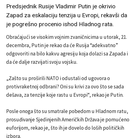
Predsjednik Rusije Vladimir Putin je okrivio
Zapad za eskalaciju tenzija u Evropi, rekavši da
je pogrešno procenio ishod Hladnog rata.
Obraćajući se visokim vojnim zvaničnicima u utorak, 21.
decembra, Putin je rekao da će Rusija “adekvatno”
odgovoriti na bilo kakvu agresiju koja dolazi sa Zapada i
da će dalje razvijati svoju vojsku.
„Zašto su proširili NATO i odustali od ugovora o
protivraketnoj odbrani? Oni su krivi za ovo što se sada
dešava, za tenzije koje rastu u Evropi“, rekao je Putin.
Posle onoga što su smatrale pobedom u Hladnom ratu,
prosuđivanje Sjedinjenih Američkih Država je pomućeno
euforijom, rekao je, što ih je dovelo do loših političkih
izbora.