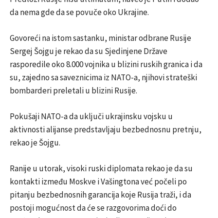
da nema gde da se povuče oko Ukrajine.
Govoreći na istom sastanku, ministar odbrane Rusije
Sergej Šojgu je rekao da su Sjedinjene Države
rasporedile oko 8.000 vojnika u blizini ruskih granica i da
su, zajedno sa saveznicima iz NATO-a, njihovi strateški
bombarderi preletali u blizini Rusije.
Pokušaji NATO-a da uključi ukrajinsku vojsku u
aktivnosti alijanse predstavljaju bezbednosnu pretnju,
rekao je Šojgu.
Ranije u utorak, visoki ruski diplomata rekao je da su
kontakti između Moskve i Vašingtona već počeli po
pitanju bezbednosnih garancija koje Rusija traži, i da
postoji mogućnost da će se razgovorima doći do