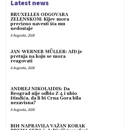
Latest news
BRUXELLES ODGOVARA
ZELENSKOM: Kijev mora
precizno navesti šta mu
nedostaje
6 Augusta, 2026
JAN-WERNER MÜLLER: AfD je
pretnja na koju se mora
reagovati
6 Augusta, 2026
ANDREJ NIKOLAIDIS: Da
Beograd nije odbio Z-4 i ubio
Đinđića, da li bi Crna Gora bila
nezavisna?
6 Augusta, 2026
BIH NAPRAVILA VAŽAN KORAK