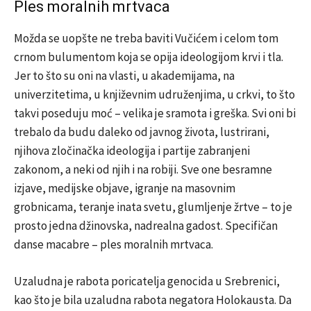
Ples moralnih mrtvaca
Možda se uopšte ne treba baviti Vučićem i celom tom
crnom bulumentom koja se opija ideologijom krvi i tla.
Jer to što su oni na vlasti, u akademijama, na
univerzitetima, u književnim udruženjima, u crkvi, to što
takvi poseduju moć – velika je sramota i greška. Svi oni bi
trebalo da budu daleko od javnog života, lustrirani,
njihova zločinačka ideologija i partije zabranjeni
zakonom, a neki od njih i na robiji. Sve one besramne
izjave, medijske objave, igranje na masovnim
grobnicama, teranje inata svetu, glumljenje žrtve – to je
prosto jedna džinovska, nadrealna gadost. Specifičan
danse macabre – ples moralnih mrtvaca.
Uzaludna je rabota poricatelja genocida u Srebrenici,
kao što je bila uzaludna rabota negatora Holokausta. Da