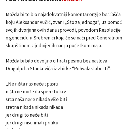
Možda bi to bio najadekvatniji komentar orgije beščašća
koju Aleksandar Vučić, zvani „Sto za jednoga“, uz pomoć
svojih dvorjana ovih dana sprovodi, povodom Rezolucije
o genocidu u Srebrenici koja će se naći pred Generalnom
skupštinom Ujedinjenih nacija početkom maja.
Možda bi bilo dovoljno citirati pesmu bez naslova
Dragoljuba Stankovića iz zbirke “Pohvala slabosti”:
„Ne ništa nas neće spasiti
ništa ne može da spere tu krv
srca naša neće nikada više biti
sretna nikada nikada nikada
jer drugi to neće biti
jer drugi nisu imali priliku