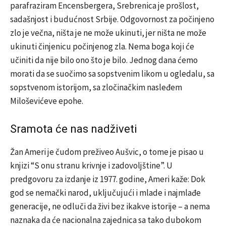
parafraziram Encensbergera, Srebrenica je prošlost,
sadašnjost i budućnost Srbije. Odgovornost za počinjeno
zlo je večna, ništa je ne može ukinuti, jer ništa ne može
ukinuti činjenicu počinjenog zla. Nema boga koji će
učiniti da nije bilo ono što je bilo. Jednog dana ćemo
morati da se suočimo sa sopstvenim likom u ogledalu, sa
sopstvenom istorijom, sa zločinačkim nasleđem
Miloševićeve epohe.
Sramota će nas nadživeti
Žan Ameri je čudom preživeo Aušvic, o tome je pisao u
knjizi “S onu stranu krivnje i zadovoljštine”. U
predgovoru za izdanje iz 1977. godine, Ameri kaže: Dok
god se nemački narod, uključujući i mlade i najmlađe
generacije, ne odluči da živi bez ikakve istorije – a nema
naznaka da će nacionalna zajednica sa tako dubokom