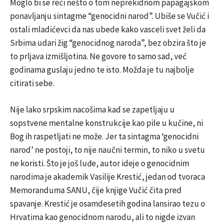
Moglo bi se reći nešto o tom neprekidnom papagajskom
ponavljanju sintagme “genocidni narod”. Ubiše se Vučić i
ostali mladićevci da nas ubede kako vasceli svet želi da
Srbima udari žig “genocidnog naroda”, bez obzira što je
to prljava izmišljotina. Ne govore to samo sad, već
godinama guslaju jedno te isto. Možda je tu najbolje
citirati sebe.
Nije lako srpskim nacošima kad se zapetljaju u
sopstvene mentalne konstrukcije kao pile u kučine, ni
Bog ih raspetljati ne može. Jer ta sintagma ‘genocidni
narod’ ne postoji, to nije naučni termin, to niko u svetu
ne koristi. Što je još luđe, autor ideje o genocidnim
narodima je akademik Vasilije Krestić, jedan od tvoraca
Memoranduma SANU, čije knjige Vučić čita pred
spavanje. Krestić je osamdesetih godina lansirao tezu o
Hrvatima kao genocidnom narodu, ali to nigde izvan