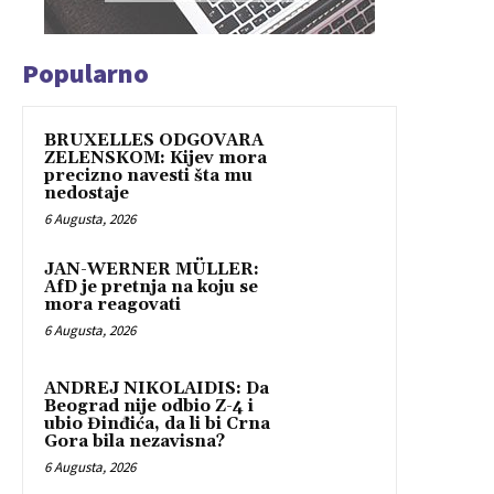
Popularno
BRUXELLES ODGOVARA
ZELENSKOM: Kijev mora
precizno navesti šta mu
nedostaje
6 Augusta, 2026
JAN-WERNER MÜLLER:
AfD je pretnja na koju se
mora reagovati
6 Augusta, 2026
ANDREJ NIKOLAIDIS: Da
Beograd nije odbio Z-4 i
ubio Đinđića, da li bi Crna
Gora bila nezavisna?
6 Augusta, 2026