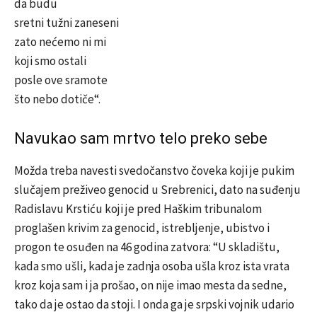
da budu
sretni tužni zaneseni
zato nećemo ni mi
koji smo ostali
posle ove sramote
što nebo dotiče“.
Navukao sam mrtvo telo preko sebe
Možda treba navesti svedočanstvo čoveka koji je pukim
slučajem preživeo genocid u Srebrenici, dato na suđenju
Radislavu Krstiću koji je pred Haškim tribunalom
proglašen krivim za genocid, istrebljenje, ubistvo i
progon te osuđen na 46 godina zatvora: “U skladištu,
kada smo ušli, kada je zadnja osoba ušla kroz ista vrata
kroz koja sam i ja prošao, on nije imao mesta da sedne,
tako da je ostao da stoji. I onda ga je srpski vojnik udario