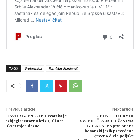
TAGS
Srebrenica
Tomislav Marković
Previous article
Next article
DAVOR GJENERO: Hrvatska je
JEDNO OD PRVIH
izbjegla ustavnu krizu, ali ne i
SVJEDOČENJA O UŽASIMA
skretanje udesno
GULAGA: Po prvi put na
bosanski jezik prevedeno
čuveno djelo poljske