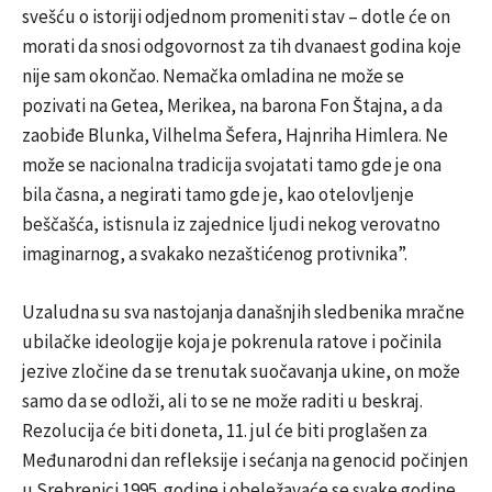
svešću o istoriji odjednom promeniti stav – dotle će on
morati da snosi odgovornost za tih dvanaest godina koje
nije sam okončao. Nemačka omladina ne može se
pozivati na Getea, Merikea, na barona Fon Štajna, a da
zaobiđe Blunka, Vilhelma Šefera, Hajnriha Himlera. Ne
može se nacionalna tradicija svojatati tamo gde je ona
bila časna, a negirati tamo gde je, kao otelovljenje
beščašća, istisnula iz zajednice ljudi nekog verovatno
imaginarnog, a svakako nezaštićenog protivnika”.
Uzaludna su sva nastojanja današnjih sledbenika mračne
ubilačke ideologije koja je pokrenula ratove i počinila
jezive zločine da se trenutak suočavanja ukine, on može
samo da se odloži, ali to se ne može raditi u beskraj.
Rezolucija će biti doneta, 11. jul će biti proglašen za
Međunarodni dan refleksije i sećanja na genocid počinjen
u Srebrenici 1995. godine i obeležavaće se svake godine