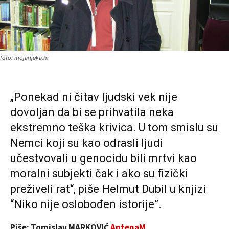
foto: mojarijeka.hr
„Ponekad ni čitav ljudski vek nije
dovoljan da bi se prihvatila neka
ekstremno teška krivica. U tom smislu su
Nemci koji su kao odrasli ljudi
učestvovali u genocidu bili mrtvi kao
moralni subjekti čak i ako su fizički
preživeli rat“, piše Helmut Dubil u knjizi
“Niko nije oslobođen istorije”.
Piše: Tomislav MARKOVIĆ
AntenaM