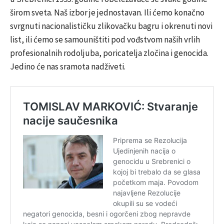
širom sveta. Naš izbor je jednostavan. Ili ćemo konačno
svrgnuti nacionalističku zlikovačku bagru i okrenuti novi
list, ili ćemo se samouništiti pod vođstvom naših vrlih
profesionalnih rodoljuba, poricatelja zločina i genocida.
Jedino će nas sramota nadživeti.