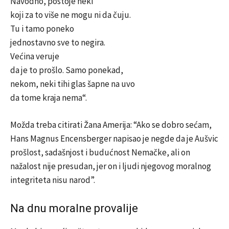
Navodno, postoje neki
koji za to više ne mogu ni da čuju.
Tu i tamo poneko
jednostavno sve to negira.
Većina veruje
da je to prošlo. Samo ponekad,
nekom, neki tihi glas šapne na uvo
da tome kraja nema“.
Možda treba citirati Žana Amerija: “Ako se dobro sećam,
Hans Magnus Encensberger napisao je negde da je Aušvic
prošlost, sadašnjost i budućnost Nemačke, ali on
nažalost nije presudan, jer on i ljudi njegovog moralnog
integriteta nisu narod”.
Na dnu moralne provalije