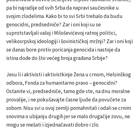
pa bi najradije od svih Srba da napravi saučesnike u
svojim zlodelima. Kako bi to svi Srbi trebalo da budu
genocidni, predsedniče? Zar i oni koji su se
suprotstavljali vašoj i Miloševićevoj ratnoj politici,
velikosrpskoj ideologiji i šovinističkoj mržnji? Zar i oni koji
se danas bore protiv poricanja genocida i nastoje da
istina dođe do što većeg broja građana Srbije?
Jesu li i aktivisti i aktivistkinje Žena u crnom, Helsinškog
odbora, Fonda za humanitarno pravo – genocidni?
Ostanite vi, predsedniče, tamo gde ste, na dnu moralne
provalije, i ne pokušavajte časne ljude da povučete za
sobom. Nisu svi u ovoj zemlji pomahnitali i odali se crnim
snovima o ubijanju drugih jer se malo drugačije zovu, ne
mogu se mešati i izjednačavati dobro i zlo.