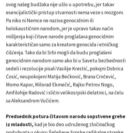
ovog našeg budžaka nije ušlo u upotrebu, jer takav
esencijalistički pristup stvarnosti nema veze s mozgom.
Pa niko ni Nemce ne naziva genocidnim ili
holokaustičnim narodom, jer je upravo takav način
mišljenja koji čitave narode proglašava genocidnim
karakterističan samo za kreatore genocida i etničkog
čišćenja. Tako da bi Srbi mogli da budu proglašeni
genocidnim narodom samo ako bi u Savetu bezbednosti
sedeli i rezolucije pisali Vasilije Krestić, pokojni Dobrica
Ćosić, neupokojeni Matija Bećković, Brana Crnčević,
Momo Kapor, Milorad Ekmečić, Rajko Petrov Nogo,
Amfilohije Radović i slični velikosrpski delatnici, na čelu
sa Aleksandrom Vučićem.
Predsednik potura čitavom narodu sopstvene grehe
iz mladosti,
kad je bio deo udruženog zločinačkog
poduhvata u okviru Šešeljeve Srpske radikalne stranke,