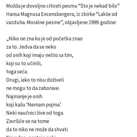
Možda je dovoljno citirati pesmu “Što je nekad bilo”
Hansa Magnusa Encensbergera, iz zbirke “Lakše od
vazduha. Moralne pesme”, objavljene 1999. godine:
„Niko ne zna ko je od početka znao
za to. Jedva da se neko
od onih koji imaju nešto sa tim,
koji su to učinili,
toga seća.
Drugi, iako to nisu doživeli
ne mogu to da zaborave.
Najmanje je onih
koji kažu ‘Nemam pojma’.
Neki naučnici žive od toga.
Završiće se na tome
da to niko ne može da shvati.