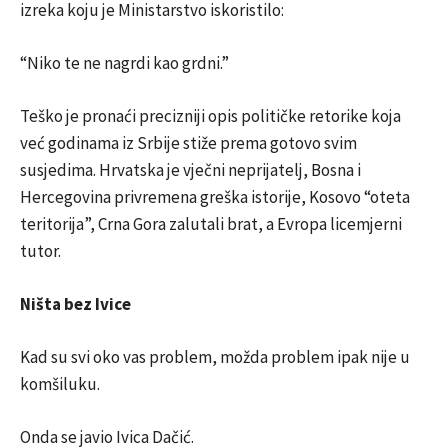
izreka koju je Ministarstvo iskoristilo:
“Niko te ne nagrdi kao grdni.”
Teško je pronaći precizniji opis političke retorike koja
već godinama iz Srbije stiže prema gotovo svim
susjedima. Hrvatska je vječni neprijatelj, Bosna i
Hercegovina privremena greška istorije, Kosovo “oteta
teritorija”, Crna Gora zalutali brat, a Evropa licemjerni
tutor.
Ništa bez Ivice
Kad su svi oko vas problem, možda problem ipak nije u
komšiluku.
Onda se javio Ivica Dačić.