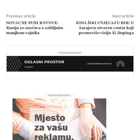
Previous article
Next article
NOVAC NE PUNI ROVOVE:
KINA ŠIRI UTJECAJ U BIH: U
Rusija se suočava s ozbiljnim
Sarajevu otvoren centar koji
manjkom vojnika
promoviše viziju Xi Jinpinga
- Advertisement -
- Advertisement -