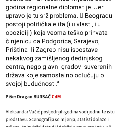
godina regionalne diplomatije. Jer
upravo je tu srž problema. U Beogradu
postoji politička elita (i u vlasti, i u
opoziciji) koja veoma teško prihvata
činjenicu da Podgorica, Sarajevo,
Priština ili Zagreb nisu ispostave
nekakvog zamišljenog dedinjskog
centra, nego glavni gradovi suverenih
država koje samostalno odlučuju o
svojoj budućnosti.”
Piše: Dragan BURSAĆ
CdM
Aleksandar Vučić posljednjih godina vodi jednu te istu
predstavu. Scenografija se mijenja, statisti dolaze i
odlaze, televizijski studiji dobijaju novu rasvjetu, ali