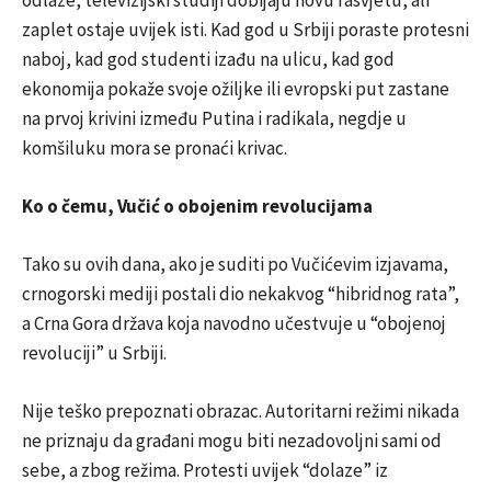
zaplet ostaje uvijek isti. Kad god u Srbiji poraste protesni
naboj, kad god studenti izađu na ulicu, kad god
ekonomija pokaže svoje ožiljke ili evropski put zastane
na prvoj krivini između Putina i radikala, negdje u
komšiluku mora se pronaći krivac.
Ko o čemu, Vučić o obojenim revolucijama
Tako su ovih dana, ako je suditi po Vučićevim izjavama,
crnogorski mediji postali dio nekakvog “hibridnog rata”,
a Crna Gora država koja navodno učestvuje u “obojenoj
revoluciji” u Srbiji.
Nije teško prepoznati obrazac. Autoritarni režimi nikada
ne priznaju da građani mogu biti nezadovoljni sami od
sebe, a zbog režima. Protesti uvijek “dolaze” iz