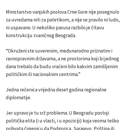
Ministarstvo vanjskih poslova Crne Gore nije posegnulo
za uvredama niti za patetikom, a nije se pravilo ni ludo,
ni uspavano. U nekoliko pasusa razbilo je čitavu
konstrukciju zvaničnog Beograda.
“Okruženi ste suverenim, međunarodno priznatim i
ravnopravnim državama, a ne prostorima koji bi jednog
dana trebalo da budu vraćeni bilo kakvim zamišljenim
političkim ili nacionalnim centrima.”
Jedna rečenica vrijedna deset godina regionalne
diplomatije.
Jer upravo je tu srž problema. U Beogradu postoji
politička elita (i u vlasti, i u opoziciji) koja veoma teško
prihvata činjenicu da Podgorica, Sarajevo, Priština ili