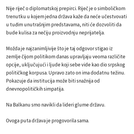
Nije riječ o diplomatskoj prepirci. Riječ je o simboličkom
trenutku u kojem jedna država kaže da neće učestvovati
u tuđim unutrašnjim predstavama, niti će dozvoliti da
bude kulisa za nečiju proizvodnju neprijatelja.
Možda je najzanimljivije što je taj odgovor stigao iz
zemlje čijom politikom danas upravljaju veoma različite
opcije, uključujući i ljude koji sebe vide kao dio srpskog
političkog korpusa. Upravo zato on ima dodatnu težinu.
Pokazuje da institucija može biti snažnija od
dnevnopolitičkih simpatija.
Na Balkanu smo navikli da lideri glume državu.
Ovoga puta država je progovorila sama.