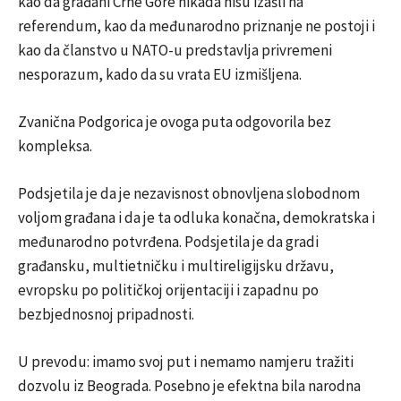
kao da građani Crne Gore nikada nisu izašli na
referendum, kao da međunarodno priznanje ne postoji i
kao da članstvo u NATO-u predstavlja privremeni
nesporazum, kado da su vrata EU izmišljena.
Zvanična Podgorica je ovoga puta odgovorila bez
kompleksa.
Podsjetila je da je nezavisnost obnovljena slobodnom
voljom građana i da je ta odluka konačna, demokratska i
međunarodno potvrđena. Podsjetila je da gradi
građansku, multietničku i multireligijsku državu,
evropsku po političkoj orijentaciji i zapadnu po
bezbjednosnoj pripadnosti.
U prevodu: imamo svoj put i nemamo namjeru tražiti
dozvolu iz Beograda. Posebno je efektna bila narodna