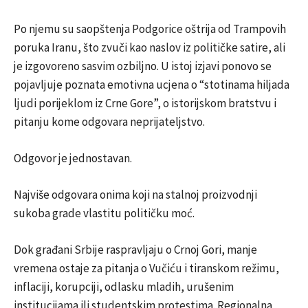
Po njemu su saopštenja Podgorice oštrija od Trampovih
poruka Iranu, što zvuči kao naslov iz političke satire, ali
je izgovoreno sasvim ozbiljno. U istoj izjavi ponovo se
pojavljuje poznata emotivna ucjena o “stotinama hiljada
ljudi porijeklom iz Crne Gore”, o istorijskom bratstvu i
pitanju kome odgovara neprijateljstvo.
Odgovor je jednostavan.
Najviše odgovara onima koji na stalnoj proizvodnji
sukoba grade vlastitu političku moć.
Dok građani Srbije raspravljaju o Crnoj Gori, manje
vremena ostaje za pitanja o Vučiću i tiranskom režimu,
inflaciji, korupciji, odlasku mladih, urušenim
institucijama ili studentskim protestima. Regionalna