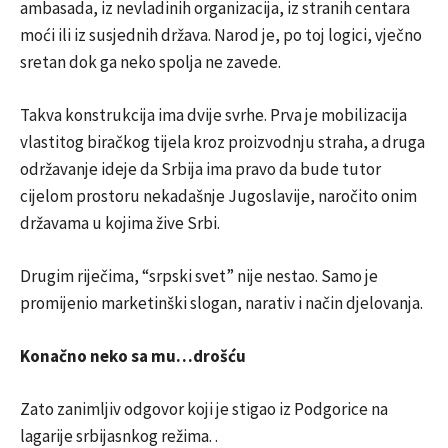
ambasada, iz nevladinih organizacija, iz stranih centara
moći ili iz susjednih država. Narod je, po toj logici, vječno
sretan dok ga neko spolja ne zavede.
Takva konstrukcija ima dvije svrhe. Prva je mobilizacija
vlastitog biračkog tijela kroz proizvodnju straha, a druga
održavanje ideje da Srbija ima pravo da bude tutor
cijelom prostoru nekadašnje Jugoslavije, naročito onim
državama u kojima žive Srbi.
Drugim riječima, “srpski svet” nije nestao. Samo je
promijenio marketinški slogan, narativ i način djelovanja.
Konačno neko sa mu…drošću
Zato zanimljiv odgovor koji je stigao iz Podgorice na
lagarije srbijasnkog režima. .