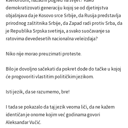
demokratizovati generaciju kojoj se od djetinjstva
objašnjava da je Kosovo srce Srbije, da Rusija predstavlja
prirodnog zaštitnika Srbije, da Zapad radi protiv Srba, da
je Republika Srpska svetinja, a svako suočavanje sa
ratovima devedesetih nacionalna veleizdaja?
Niko nije morao preuzimati proteste.
Bilo je dovoljno sačekati da pokret dođe do tačke u kojoj
će progovoriti vlastitim političkim jezikom.
Isti jezik, da se razumemo, bre!
I tada se pokazalo da taj jezik veoma liči, da ne kažem
identičan je onome kojim već godinama govori
Aleksandar Vučić.