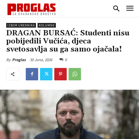
IZBOR UREDNIKA
KOLUMNE
DRAGAN BURSAĆ: Studenti nisu
pobijedili Vučića, djeca
svetosavlja su ga samo ojačala!
30 Juna, 2026
0
By
Proglas