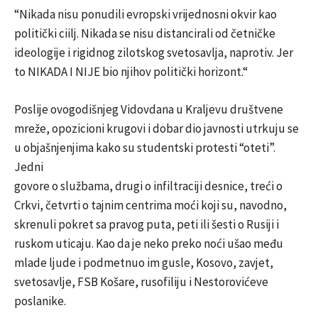
“Nikada nisu ponudili evropski vrijednosni okvir kao
politički ciilj. Nikada se nisu distancirali od četničke
ideologije i rigidnog zilotskog svetosavlja, naprotiv. Jer
to NIKADA I NIJE bio njihov politički horizont.“
Poslije ovogodišnjeg Vidovdana u Kraljevu društvene
mreže, opozicioni krugovi i dobar dio javnosti utrkuju se
u objašnjenjima kako su studentski protesti “oteti”.
Jedni
govore o službama, drugi o infiltraciji desnice, treći o
Crkvi, četvrti o tajnim centrima moći koji su, navodno,
skrenuli pokret sa pravog puta, peti ili šesti o Rusiji i
ruskom uticaju. Kao da je neko preko noći ušao među
mlade ljude i podmetnuo im gusle, Kosovo, zavjet,
svetosavlje, FSB Košare, rusofiliju i Nestorovićeve
poslanike.