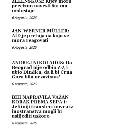
ZELENSKOM: Kijev mora
precizno navesti šta mu
nedostaje
6 Augusta, 2026
JAN-WERNER MÜLLER:
AfD je pretnja na koju se
mora reagovati
6 Augusta, 2026
ANDREJ NIKOLAIDIS: Da
Beograd nije odbio Z-4 i
ubio Đinđića, da li bi Crna
Gora bila nezavisna?
6 Augusta, 2026
BIH NAPRAVILA VAŽAN
KORAK PREMA SEPA-i:
Jeftiniji transferi novca iz
inostranstva mogli bi
uslijediti uskoro
6 Augusta, 2026