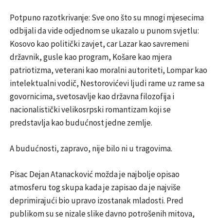
Potpuno razotkrivanje: Sve ono što su mnogi mjesecima
odbijali da vide odjednom se ukazalo u punom svjetlu:
Kosovo kao politički zavjet, car Lazar kao savremeni
državnik, gusle kao program, Košare kao mjera
patriotizma, veterani kao moralni autoriteti, Lompar kao
intelektualni vodič, Nestorovićevi ljudi rame uz rame sa
govornicima, svetosavlje kao državna filozofija i
nacionalistički velikosrpski romantizam koji se
predstavlja kao budućnost jedne zemlje.
A budućnosti, zapravo, nije bilo ni u tragovima.
Pisac Dejan Atanacković možda je najbolje opisao
atmosferu tog skupa kada je zapisao da je najviše
deprimirajući bio upravo izostanak mladosti. Pred
publikom su se nizale slike davno potrošenih mitova,