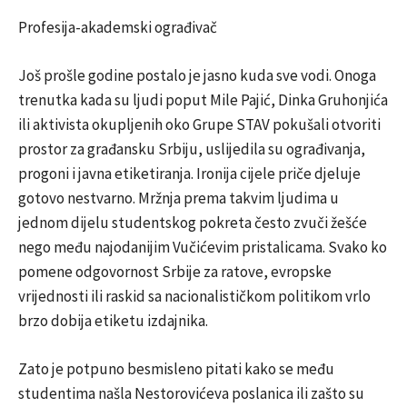
Profesija-akademski ograđivač
Još prošle godine postalo je jasno kuda sve vodi. Onoga
trenutka kada su ljudi poput Mile Pajić, Dinka Gruhonjića
ili aktivista okupljenih oko Grupe STAV pokušali otvoriti
prostor za građansku Srbiju, uslijedila su ograđivanja,
progoni i javna etiketiranja. Ironija cijele priče djeluje
gotovo nestvarno. Mržnja prema takvim ljudima u
jednom dijelu studentskog pokreta često zvuči žešće
nego među najodanijim Vučićevim pristalicama. Svako ko
pomene odgovornost Srbije za ratove, evropske
vrijednosti ili raskid sa nacionalističkom politikom vrlo
brzo dobija etiketu izdajnika.
Zato je potpuno besmisleno pitati kako se među
studentima našla Nestorovićeva poslanica ili zašto su