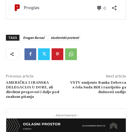
TAGS
Dragan Bursać
studentski protesti
Previous article
Next article
AMERIČKA I IRANSKA
VSTV smijenio Ranka Debevca
DELEGACIJA U DOHI, ali
s čela Suda BiH i razriješio ga
direktni pregovori i dalje pod
dužnosti sudije
znakom pitanja
- Advertisement -