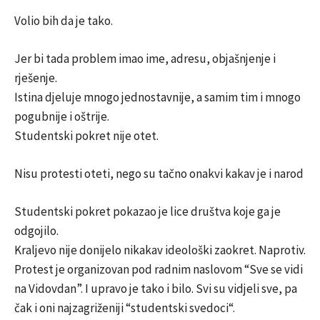
Volio bih da je tako.
Jer bi tada problem imao ime, adresu, objašnjenje i
rješenje.
Istina djeluje mnogo jednostavnije, a samim tim i mnogo
pogubnije i oštrije.
Studentski pokret nije otet.
Nisu protesti oteti, nego su tačno onakvi kakav je i narod
Studentski pokret pokazao je lice društva koje ga je
odgojilo.
Kraljevo nije donijelo nikakav ideološki zaokret. Naprotiv.
Protest je organizovan pod radnim naslovom “Sve se vidi
na Vidovdan”. I upravo je tako i bilo. Svi su vidjeli sve, pa
čak i oni najzagriženiji “studentski svedoci“.