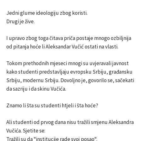
Jedni glume ideologiju zbog koristi.
Drugi je žive.
I upravo zbog toga čitava priča postaje mnogo ozbiljnija
od pitanja hoće li Aleksandar Vučić ostati na vlasti.
Tokom prethodnih mjeseci mnogi su uvjeravali javnost
kako studenti predstavljaju evropsku Srbiju, građansku
Srbiju, modernu Srbiju. Dovoljno je, govorilo se, sačekati
da sazriju i da skinu Vučića.
Znamo li šta su studenti htjeli i šta hoće?
Ali studenti od prvog dana nisu tražili smjenu Aleksandra
Vučića. Sjetite se:
Tražili su da “institucije rade svoj posao“.