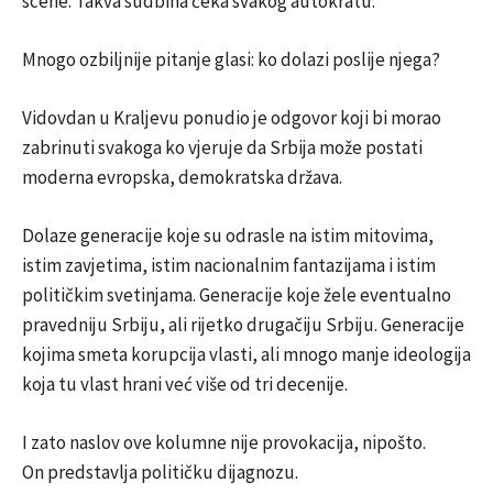
scene. Takva sudbina čeka svakog autokratu.
Mnogo ozbiljnije pitanje glasi: ko dolazi poslije njega?
Vidovdan u Kraljevu ponudio je odgovor koji bi morao
zabrinuti svakoga ko vjeruje da Srbija može postati
moderna evropska, demokratska država.
Dolaze generacije koje su odrasle na istim mitovima,
istim zavjetima, istim nacionalnim fantazijama i istim
političkim svetinjama. Generacije koje žele eventualno
pravedniju Srbiju, ali rijetko drugačiju Srbiju. Generacije
kojima smeta korupcija vlasti, ali mnogo manje ideologija
koja tu vlast hrani već više od tri decenije.
I zato naslov ove kolumne nije provokacija, nipošto.
On predstavlja političku dijagnozu.