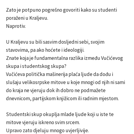
Zato je potpuno pogrešno govoriti kako su studenti
poraženi u Kraljevu.
Naprotiv.
U Kraljevu su bili sasvim dosljedni sebi, svojim
stavovima, pa ako hoćete i ideologiji.
Znate koja je fundamentalna razlika između Vučićevog
skupa i studentskog skupa?
Vučićeva politička mašinerija plaća ljude da dođu i
slušaju velikosrpske mitove u koje mnogi od njih ni sami
do kraja ne vjeruju dok ih dobro ne podmažete
dnevnicom, partijskom knjižicom ili radnim mjestom.
Studentski skup okuplja mlade ljude koji u iste te
mitove vjeruju iskreno svim srcem.
Upravo zato djeluju mnogo uvjerljivije.