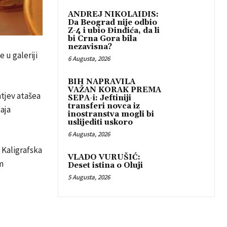
ANDREJ NIKOLAIDIS:
Da Beograd nije odbio
Z-4 i ubio Đinđića, da li
bi Crna Gora bila
nezavisna?
 u galeriji
6 Augusta, 2026
BIH NAPRAVILA
VAŽAN KORAK PREMA
htjev atašea
SEPA-i: Jeftiniji
transferi novca iz
aja
inostranstva mogli bi
uslijediti uskoro
6 Augusta, 2026
. Kaligrafska
VLADO VURUŠIĆ:
m
Deset istina o Oluji
5 Augusta, 2026