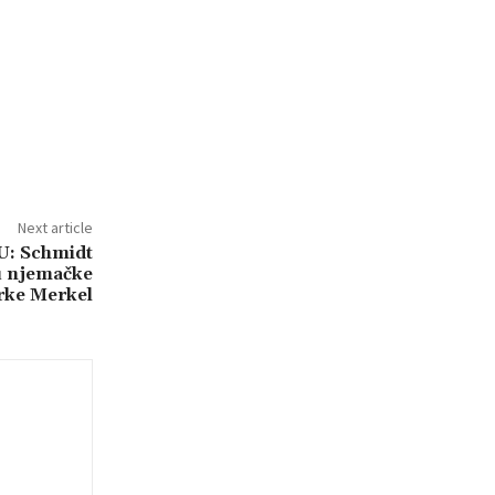
Next article
: Schmidt
u njemačke
rke Merkel