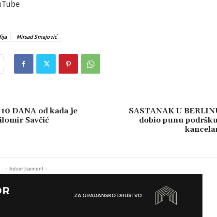
ouTube
ija
Mirsad Smajović
10 DANA od kada je
SASTANAK U BERLINU
lomir Savčić
dobio punu podršk
kancela
- Advertisement -