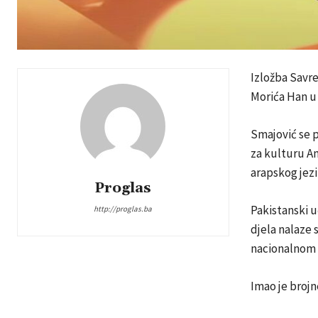
Izložba Savre
Morića Han u
Smajović se p
za kulturu Am
arapskog jezi
Proglas
Pakistanski uč
http://proglas.ba
djela nalaze 
nacionalnom 
Imao je brojn