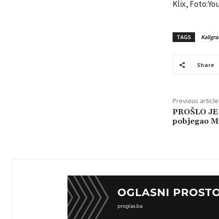
Klix, Foto:Y
TAGS
Kaligraf
Share
Previous article
PROŠLO JE 
pobjegao Mi