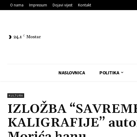
O nama
Impressum
Dojavi vijest
Kontakt
24.1
C
Mostar
NASLOVNICA
POLITIKA
KULTURA
IZLOŽBA “SAVREM
KALIGRAFIJE” autor
Morića hanu