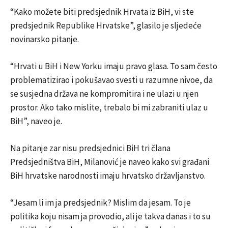
“Kako možete biti predsjednik Hrvata iz BiH, vi ste
predsjednik Republike Hrvatske”, glasilo je sljedeće
novinarsko pitanje.
“Hrvati u BiH i New Yorku imaju pravo glasa. To sam često
problematizirao i pokušavao svesti u razumne nivoe, da
se susjedna država ne kompromitira i ne ulazi u njen
prostor. Ako tako mislite, trebalo bi mi zabraniti ulaz u
BiH”, naveo je.
Na pitanje zar nisu predsjednici BiH tri člana
Predsjedništva BiH, Milanović je naveo kako svi građani
BiH hrvatske narodnosti imaju hrvatsko državljanstvo.
“Jesam li im ja predsjednik? Mislim da jesam. To je
politika koju nisam ja provodio, ali je takva danas i to su