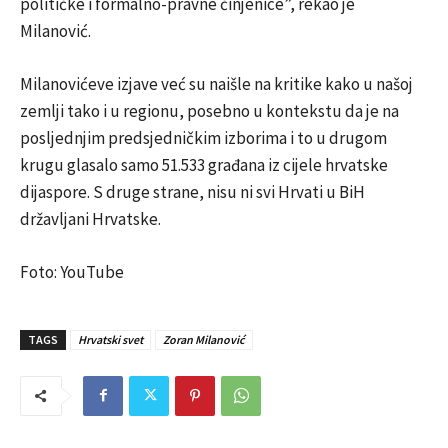
političke i formalno-pravne činjenice”, rekao je
Milanović.
Milanovićeve izjave već su naišle na kritike kako u našoj
zemlji tako i u regionu, posebno u kontekstu da je na
posljednjim predsjedničkim izborima i to u drugom
krugu glasalo samo 51.533 građana iz cijele hrvatske
dijaspore. S druge strane, nisu ni svi Hrvati u BiH
državljani Hrvatske.
Foto: YouTube
TAGS
Hrvatski svet
Zoran Milanović