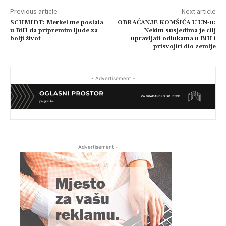
Previous article
Next article
SCHMIDT: Merkel me poslala
OBRAĆANJE KOMŠIĆA U UN-u:
u BiH da pripremim ljude za
Nekim susjedima je cilj
bolji život
upravljati odlukama u BiH i
prisvojiti dio zemlje
- Advertisement -
- Advertisement -