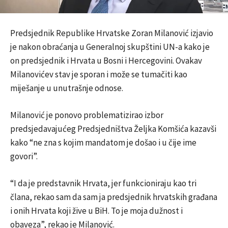
Predsjednik Republike Hrvatske Zoran Milanović izjavio
je nakon obraćanja u Generalnoj skupštini UN-a kako je
on predsjednik i Hrvata u Bosni i Hercegovini. Ovakav
Milanovićev stav je sporan i može se tumačiti kao
miješanje u unutrašnje odnose.
Milanović je ponovo problematizirao izbor
predsjedavajućeg Predsjedništva Željka Komšića kazavši
kako “ne zna s kojim mandatom je došao i u čije ime
govori”.
“I da je predstavnik Hrvata, jer funkcioniraju kao tri
člana, rekao sam da sam ja predsjednik hrvatskih građana
i onih Hrvata koji žive u BiH. To je moja dužnost i
obaveza”, rekao je Milanović.