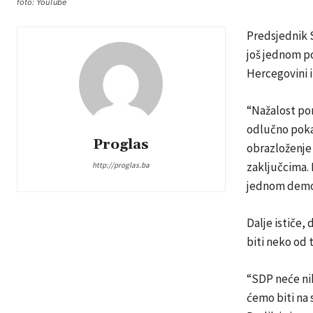
foto: YouTube
Predsjednik 
još jednom po
Hercegovini i
“Nažalost pon
odlučno pokaz
Proglas
obrazloženje 
zaključcima. 
http://proglas.ba
jednom demons
Dalje ističe,
biti neko od t
“SDP neće nik
ćemo biti na 