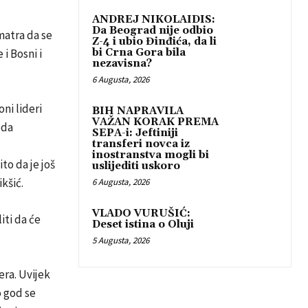
ANDREJ NIKOLAIDIS:
Da Beograd nije odbio
matra da se
Z-4 i ubio Đinđića, da li
i Bosni i
bi Crna Gora bila
nezavisna?
6 Augusta, 2026
ni lideri
BIH NAPRAVILA
VAŽAN KORAK PREMA
eda
SEPA-i: Jeftiniji
transferi novca iz
inostranstva mogli bi
to da je još
uslijediti uskoro
kšić.
6 Augusta, 2026
VLADO VURUŠIĆ:
iti da će
Deset istina o Oluji
5 Augusta, 2026
era. Uvijek
o god se