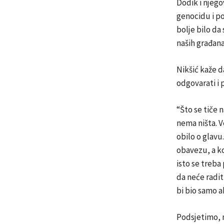
Dodik i njego
genocidu i p
bolje bilo da
naših građana
Nikšić kaže da
odgovarati i 
“Što se tiče 
nema ništa. Ve
obilo o glavu.
obavezu, a ko
isto se treba 
da neće radit
bi bio samo a
Podsjetimo, 