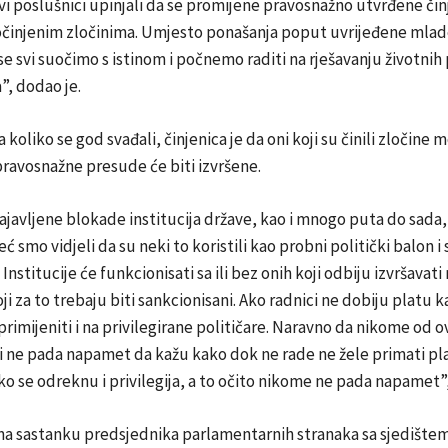
vi poslušnici upinjali da se promijene pravosnažno utvrđene čin
očinjenim zločinima. Umjesto ponašanja poput uvrijeđene mlad
 se svi suočimo s istinom i počnemo raditi na rješavanju životni
”, dodao je.
 koliko se god svađali, činjenica je da oni koji su činili zločine 
pravosnažne presude će biti izvršene.
najavljene blokade institucija države, kao i mnogo puta do sada
ć smo vidjeli da su neki to koristili kao probni politički balon i
 Institucije će funkcionisati sa ili bez onih koji odbiju izvršavati
ji za to trebaju biti sankcionisani. Ako radnici ne dobiju platu 
primijeniti i na privilegirane političare. Naravno da nikome od o
i ne pada napamet da kažu kako dok ne rade ne žele primati pl
ko se odreknu i privilegija, a to očito nikome ne pada napamet”,
na sastanku predsjednika parlamentarnih stranaka sa sjedište