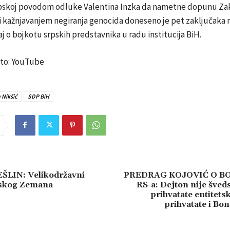
pskoj povodom odluke Valentina Inzka da nametne dopunu Zak
i kažnjavanjem negiranja genocida doneseno je pet zaključaka
naj o bojkotu srpskih predstavnika u radu institucija BiH.
Foto: YouTube
 Nikšić
SDP BiH
ŠLIN: Velikodržavni
PREDRAG KOJOVIĆ O B
tskog Zemana
RS-a: Dejton nije šveds
prihvatate entitets
prihvatate i Bon