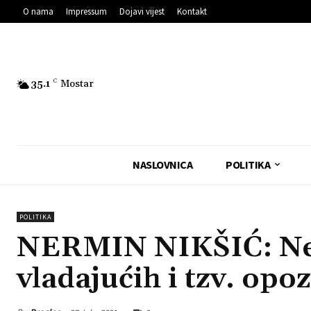
O nama
Impressum
Dojavi vijest
Kontakt
35.1
C
Mostar
NASLOVNICA
POLITIKA
POLITIKA
NERMIN NIKŠIĆ: Ne
vladajućih i tzv. opoz