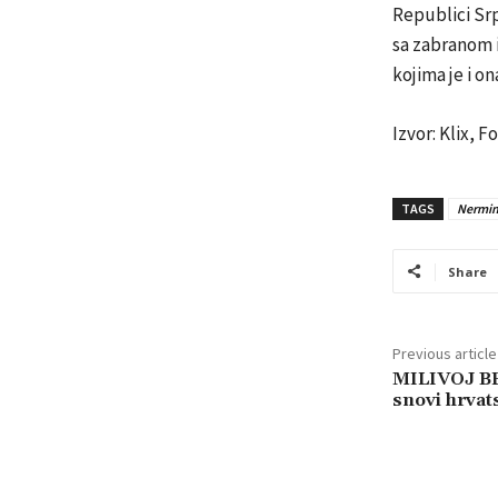
Republici Sr
sa zabranom 
kojima je i o
Izvor: Klix, 
TAGS
Nermin
Share
Previous article
MILIVOJ BE
snovi hrva