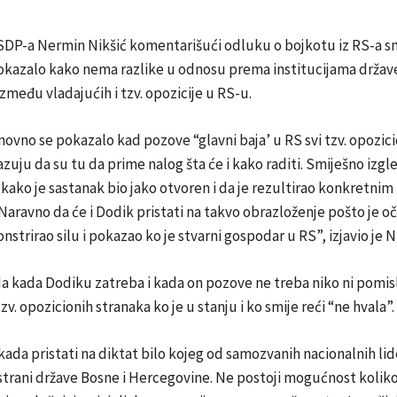
SDP-a Nermin Nikšić komentarišući odluku o bojkotu iz RS-a s
kazalo kako nema razlike u odnosu prema institucijama države 
zmeđu vladajućih i tzv. opozicije u RS-u.
ovno se pokazalo kad pozove “glavni baja’ u RS svi tzv. opozicio
uju da su tu da prime nalog šta će i kako raditi. Smiješno izgl
kako je sastanak bio jako otvoren i da je rezultirao konkretnim
Naravno da će i Dodik pristati na takvo obrazloženje pošto je oči
trirao silu i pokazao ko je stvarni gospodar u RS”, izjavio je Ni
 da kada Dodiku zatreba i kada on pozove ne treba niko ni pomisl
zv. opozicionih stranaka ko je u stanju i ko smije reći “ne hvala”.
ada pristati na diktat bilo kojeg od samozvanih nacionalnih lid
strani države Bosne i Hercegovine. Ne postoji mogućnost kolik