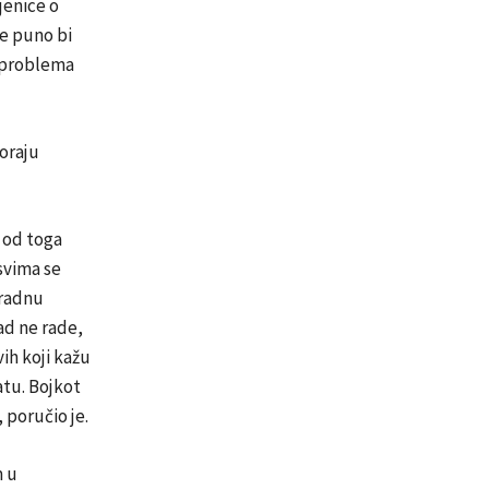
jenice o
e puno bi
h problema
moraju
, od toga
 svima se
 radnu
kad ne rade,
vih koji kažu
atu. Bojkot
 poručio je.
m u