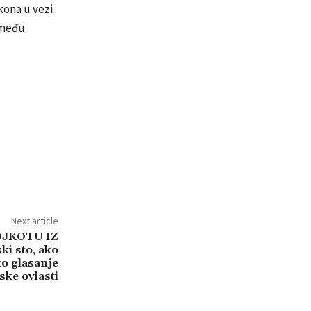
ona u vezi
 među
Next article
OJKOTU IZ
ki sto, ako
ko glasanje
ske ovlasti