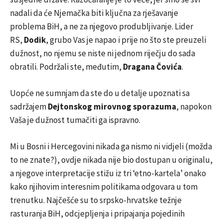
nadali da će Njemačka biti ključna za rješavanje
problema BiH, a ne za njegovo produbljivanje. Lider
RS,
Dodik
, grubo Vas je napao i prije no što ste preuzeli
dužnost, no njemu se niste ni jednom riječju do sada
obratili. Podržali ste, međutim,
Dragana Čovića
.
Uopće ne sumnjam da ste do u detalje upoznati sa
sadržajem
Dejtonskog mirovnog sporazuma
, napokon
Vaša je dužnost tumačiti ga ispravno.
Mi u Bosni i Hercegovini nikada ga nismo ni vidjeli (možda
to ne znate?), ovdje nikada nije bio dostupan u originalu,
a njegove interpretacije stižu iz tri ‘etno-kartela’ onako
kako njihovim interesnim politikama odgovara u tom
trenutku. Najčešće su to srpsko-hrvatske težnje
rasturanja BiH, odcjepljenja i pripajanja pojedinih