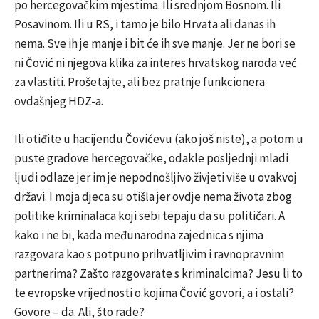
po hercegovačkim mjestima. Ili srednjom Bosnom. Ili
Posavinom. Ili u RS, i tamo je bilo Hrvata ali danas ih
nema. Sve ih je manje i bit će ih sve manje. Jer ne bori se
ni Čović ni njegova klika za interes hrvatskog naroda već
za vlastiti. Prošetajte, ali bez pratnje funkcionera
ovdašnjeg HDZ-a.
Ili otiđite u hacijendu Čovićevu (ako još niste), a potom u
puste gradove hercegovačke, odakle posljednji mladi
ljudi odlaze jer im je nepodnošljivo živjeti više u ovakvoj
državi. I moja djeca su otišla jer ovdje nema života zbog
politike kriminalaca koji sebi tepaju da su političari. A
kako i ne bi, kada međunarodna zajednica s njima
razgovara kao s potpuno prihvatljivim i ravnopravnim
partnerima? Zašto razgovarate s kriminalcima? Jesu li to
te evropske vrijednosti o kojima Čović govori, a i ostali?
Govore – da. Ali, što rade?