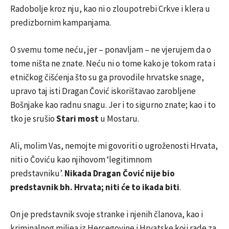
Radobolje kroz nju, kao ni o zloupotrebi Crkve i klera u
predizbornim kampanjama.
O svemu tome neću, jer – ponavljam – ne vjerujem da o
tome ništa ne znate. Neću ni o tome kako je tokom rata i
etničkog čišćenja što su ga provodile hrvatske snage,
upravo taj isti Dragan Čović iskorištavao zarobljene
Bošnjake kao radnu snagu. Jer i to sigurno znate; kao i to
tko je srušio
Stari most
u Mostaru.
Ali, molim Vas, nemojte mi govoriti o ugroženosti Hrvata,
niti o Čoviću kao njihovom ‘legitimnom
predstavniku’.
Nikada Dragan Čović nije bio
predstavnik bh. Hrvata; niti će to ikada biti
.
On je predstavnik svoje stranke i njenih članova, kao i
kriminalnog miljea iz Hercegovine i Hrvatske koji rade za