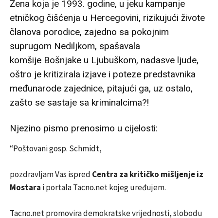
Žena koja je 1993. godine, u jeku kampanje
etničkog čišćenja u Hercegovini, rizikujući živote
članova porodice, zajedno sa pokojnim
suprugom Nediljkom, spašavala
komšije Bošnjake u Ljubuškom, nadasve ljude,
oštro je kritizirala izjave i poteze predstavnika
međunarode zajednice, pitajući ga, uz ostalo,
zašto se sastaje sa kriminalcima?!
Njezino pismo prenosimo u cijelosti:
“Poštovani gosp. Schmidt,
pozdravljam Vas ispred
Centra za kritičko mišljenje iz
Mostara
i portala Tacno.net kojeg uređujem.
Tacno.net promovira demokratske vrijednosti, slobodu