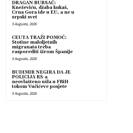
DRAGAN BURSAĆ:
Kneževiću, džaba kukaš,
Crna Gora ide u EU, a ne u
srpski svet
5 Augusta, 2026
CEUTA TRAŽI POMOĆ:
Stotine maloljetnih
migranata treba
rasporediti širom Španije
5 Augusta, 2026
BUDIMIR NEGIRA DA JE
POLICIJA RS-a
neovlašteno ušla u FBiH
tokom Vučićeve posjete
5 Augusta, 2026