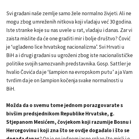
Svi građani naše zemlje samo žele normalno živjeti. Ali ne
mogu zbog umreženih nitkova koji vladaju već 30 godina.
Iste stranke koje su nas uvele u rat, vladaju i danas. Zar vi
zaista mislite da će one graditi mir i bolje društvo? Čović
je ‘uglađeno lice hrvatskog nacionalizma’. Svi Hrvati u
BiH a i drugi građani su ugroženi zbog iste nacionalističke
politike svojih samozvanih predstavnika. Gosp. Sattler je
hvalio Čovića da je ‘šampion na evropskom putu’ a ja Vam
tvrdim da je on šampion kočenja svake normalnosti u
BiH.
Možda da o svemu tome jednom porazgovarate s
bivšim predsjednikom Republike Hrvatske, g.
Stjepanom Mesićem, čovjekom koji razumije Bosnu i
Hercegovinu i koji zna što se ovdje događalo i što se
događa danas
? On je ne jednom jasno rekao što misli i o