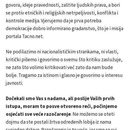
govora, ideje pravednosti, zaštite ljudskih prava, a bori
se protiv etničkih i religijskih netrpeljivosti, konflikta i
kontrole medija. Vjerujemo da je prva potreba
demokracije dobro informirano građanstvo, što je i misija
portala Tacno.net.
Ne podilazimo ni nacionalističkim strankama, ni vlasti,
kritički pišemo i govorimo o svemu što kritiku zaslužuje,
ne zato što volimo kritikovati već zato da nam bude
bolje. Tragamo za istinom i glasno je govorimo u interesu
javnosti.
Dočekali smo Vas s nadama, ali poslije Vaših prvih
istupa, moram to posve otvoreno reći, počinjemo
osjećati sve veće razočarenje
. Ne možemo se oteti
dojmu da ste postali žrtva određenih lobija iz nama
susjedne države. Razočaranje je to veće, jer smo se svi