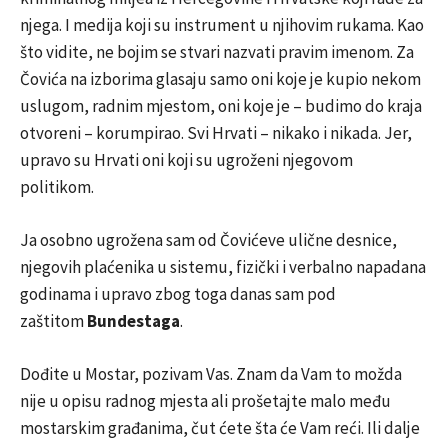
njega. I medija koji su instrument u njihovim rukama. Kao
što vidite, ne bojim se stvari nazvati pravim imenom. Za
Čovića na izborima glasaju samo oni koje je kupio nekom
uslugom, radnim mjestom, oni koje je – budimo do kraja
otvoreni – korumpirao. Svi Hrvati – nikako i nikada. Jer,
upravo su Hrvati oni koji su ugroženi njegovom
politikom.
Ja osobno ugrožena sam od Čovićeve ulične desnice,
njegovih plaćenika u sistemu, fizički i verbalno napadana
godinama i upravo zbog toga danas sam pod
zaštitom
Bundestaga
.
Dođite u Mostar, pozivam Vas. Znam da Vam to možda
nije u opisu radnog mjesta ali prošetajte malo među
mostarskim građanima, čut ćete šta će Vam reći. Ili dalje