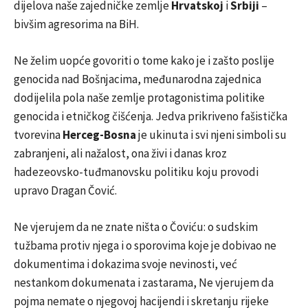
dijelova naše zajedničke zemlje
Hrvatskoj
i
Srbiji
–
bivšim agresorima na BiH.
Ne želim uopće govoriti o tome kako je i zašto poslije
genocida nad Bošnjacima, međunarodna zajednica
dodijelila pola naše zemlje protagonistima politike
genocida i etničkog čišćenja. Jedva prikriveno fašistička
tvorevina
Herceg-Bosna
je ukinuta i svi njeni simboli su
zabranjeni, ali nažalost, ona živi i danas kroz
hadezeovsko-tuđmanovsku politiku koju provodi
upravo Dragan Čović.
Ne vjerujem da ne znate ništa o Čoviću: o sudskim
tužbama protiv njega i o sporovima koje je dobivao ne
dokumentima i dokazima svoje nevinosti, već
nestankom dokumenata i zastarama, Ne vjerujem da
pojma nemate o njegovoj hacijendi i skretanju rijeke