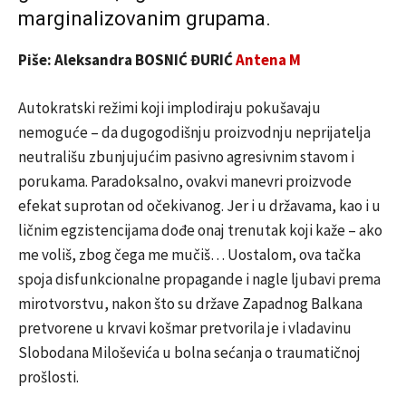
marginalizovanim grupama.
Piše: Aleksandra BOSNIĆ ĐURIĆ
Antena M
Autokratski režimi koji implodiraju pokušavaju
nemoguće – da dugogodišnju proizvodnju neprijatelja
neutrališu zbunjujućim pasivno agresivnim stavom i
porukama. Paradoksalno, ovakvi manevri proizvode
efekat suprotan od očekivanog. Jer i u državama, kao i u
ličnim egzistencijama dođe onaj trenutak koji kaže – ako
me voliš, zbog čega me mučiš… Uostalom, ova tačka
spoja disfunkcionalne propagande i nagle ljubavi prema
mirotvorstvu, nakon što su države Zapadnog Balkana
pretvorene u krvavi košmar pretvorila je i vladavinu
Slobodana Miloševića u bolna sećanja o traumatičnoj
prošlosti.