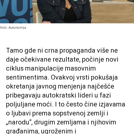
foto: Autonomija
Tamo gde ni crna propaganda više ne
daje očekivane rezultate, počinje novi
ciklus manipulacije masovnim
sentimentima. Ovakvoj vrsti pokušaja
okretanja javnog menjenja najčešće
pribegavaju autokratski lideri u fazi
poljuljane moći. I to često čine izjavama
o ljubavi prema sopstvenoj zemlji i
„narodu“, drugim zemljama i njihovim
građanima, ugroženim i