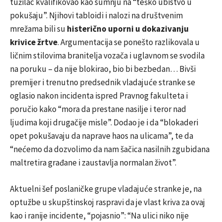
tužilac kvalifikovao kao sumnju na “teško ubistvo u
pokušaju”. Njihovi tabloidi i nalozi na društvenim
mrežama bili su
histerično uporni u dokazivanju
krivice žrtve
. Argumentacija se ponešto razlikovala u
ličnim stilovima branitelja vozača i uglavnom se svodila
na poruku – da nije blokirao, bio bi bezbedan… Bivši
premijer i trenutno predsednik vladajuće stranke se
oglasio nakon incidenta ispred Pravnog fakulteta i
poručio kako “mora da prestane nasilje i teror nad
ljudima koji drugačije misle”. Dodao je i da “blokaderi
opet pokušavaju da naprave haos na ulicama”, te da
“nećemo da dozvolimo da nam šačica nasilnih zgubidana
maltretira građane i zaustavlja normalan život”.
Aktuelni šef poslaničke grupe vladajuće stranke je, na
optužbe u skupštinskoj raspravi da je vlast kriva za ovaj
kao i ranije incidente, “pojasnio”: “Na ulici niko nije