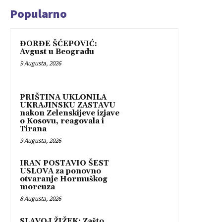
Popularno
ĐORĐE ŠĆEPOVIĆ:
Avgust u Beogradu
9 Augusta, 2026
PRIŠTINA UKLONILA
UKRAJINSKU ZASTAVU
nakon Zelenskijeve izjave
o Kosovu, reagovala i
Tirana
9 Augusta, 2026
IRAN POSTAVIO ŠEST
USLOVA za ponovno
otvaranje Hormuškog
moreuza
8 Augusta, 2026
SLAVOJ ŽIŽEK: Zašto