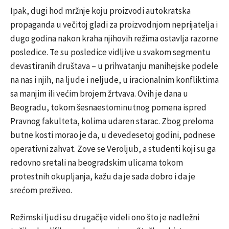
Ipak, dugi hod mržnje koju proizvodi autokratska
propaganda u večitoj gladi za proizvodnjom neprijatelja i
dugo godina nakon kraha njihovih režima ostavlja razorne
posledice. Te su posledice vidljive u svakom segmentu
devastiranih društava – u prihvatanju manihejske podele
na nas i njih, na ljude i neljude, u iracionalnim konfliktima
sa manjim ili većim brojem žrtvava. Ovih je dana u
Beogradu, tokom šesnaestominutnog pomena ispred
Pravnog fakulteta, kolima udaren starac. Zbog preloma
butne kosti morao je da, u devedesetoj godini, podnese
operativni zahvat. Zove se Veroljub, a studenti koji su ga
redovno sretali na beogradskim ulicama tokom
protestnih okupljanja, kažu da je sada dobro i da je
srećom preživeo.
Režimski ljudi su drugačije videli ono što je nadležni