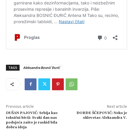
TAGS
Aleksandra Bosnić Đurić
Previous article
Next article
DUŠAN PAJOVIĆ: Srbija kao
ĐORĐE ŠĆEPOVIĆ: Neko je
toksični bivši: Svaki dan nas
oklevetao Aleksandra V.
podsjeća zašto je raskid bila
dobra ideja