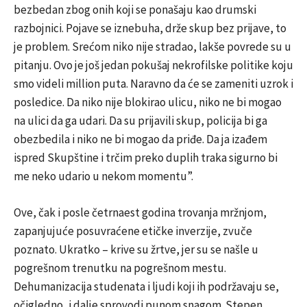
bezbedan zbog onih koji se ponašaju kao drumski
razbojnici. Pojave se iznebuha, drže skup bez prijave, to
je problem. Srećom niko nije stradao, lakše povrede su u
pitanju. Ovo je još jedan pokušaj nekrofilske politike koju
smo videli million puta. Naravno da će se zameniti uzrok i
posledice. Da niko nije blokirao ulicu, niko ne bi mogao
na ulici da ga udari. Da su prijavili skup, policija bi ga
obezbedila i niko ne bi mogao da priđe. Da ja izađem
ispred Skupštine i trčim preko duplih traka sigurno bi
me neko udario u nekom momentu”.
Ove, čak i posle četrnaest godina trovanja mržnjom,
zapanjujuće posuvraćene etičke inverzije, zvuče
poznato.
Ukratko – krive su žrtve, jer su se našle u
pogrešnom trenutku na pogrešnom mestu.
Dehumanizacija studenata i ljudi koji ih podržavaju se,
očigledno, i dalje sprovodi punom snagom. Stepen