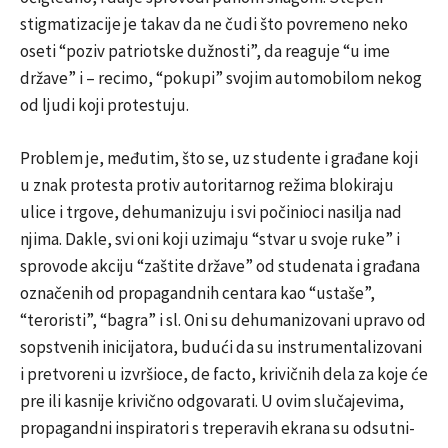
stigmatizacije je takav da ne čudi što povremeno neko
oseti “poziv patriotske dužnosti”, da reaguje “u ime
države” i – recimo, “pokupi” svojim automobilom nekog
od ljudi koji protestuju.
Problem je, međutim, što se, uz studente i građane koji
u znak protesta protiv autoritarnog režima blokiraju
ulice i trgove, dehumanizuju i svi počinioci nasilja nad
njima. Dakle, svi oni koji uzimaju “stvar u svoje ruke” i
sprovode akciju “zaštite države” od studenata i građana
označenih od propagandnih centara kao “ustaše”,
“teroristi”, “bagra” i sl. Oni su dehumanizovani upravo od
sopstvenih inicijatora, budući da su instrumentalizovani
i pretvoreni u izvršioce, de facto, krivičnih dela za koje će
pre ili kasnije krivično odgovarati. U ovim slučajevima,
propagandni inspiratori s treperavih ekrana su odsutni-