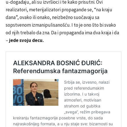
u-događaju, ali su izvršioci i te kako prisutni. Ovi
realizatori, meterijalizatori propagande se, “na kraju
dana”, ovako ili onako, neizbežno suočavaju sa
sopstvenom izmanipulisanošću. I to je ono što bi svako
od njih trebalo da zna. Da i propaganda ima dva kraja i da
–
jede svoju decu.