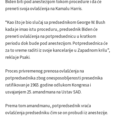
Biden biti pod anestezijom tokom procedure i da će
preneti svoja ovlašćenja na Kamalu Harris.
“Kao što je bio slučaj sa predsednikom George W. Bush
kada je imao istu proceduru, predsednik Biden će
preneti ovlašćenja na potpredsednicu u kratkom
periodu dok bude pod anestezijom. Potpredsednica će
za to vreme raditi iz svoje kancelarije u Zapadnom krilu”,
rekla je Psaki.
Proces privremenog prenosa ovlašćenja na
potpredsednika zbog onesposobljenosti presednika
ratifikovan je 1965. godine odlukom Kongresa i
usvajanjem 25. amandmana na Ustav SAD.
Prema tom amandmanu, potpredsednik vraća
ovlašćenja predsedniku čim se on probudi iz anestezije.