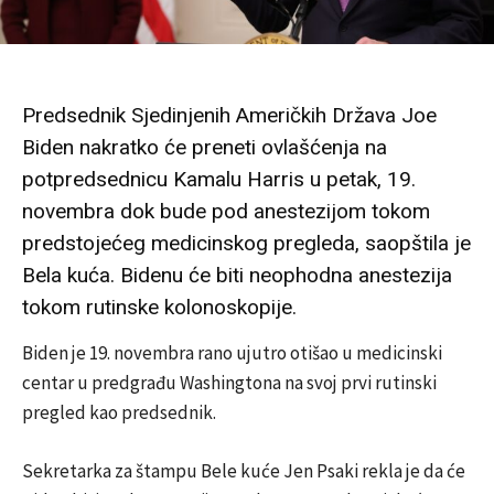
Predsednik Sjedinjenih Američkih Država Joe
Biden nakratko će preneti ovlašćenja na
potpredsednicu Kamalu Harris u petak, 19.
novembra dok bude pod anestezijom tokom
predstojećeg medicinskog pregleda, saopštila je
Bela kuća. Bidenu će biti neophodna anestezija
tokom rutinske kolonoskopije.
Biden je 19. novembra rano ujutro otišao u medicinski
centar u predgrađu Washingtona na svoj prvi rutinski
pregled kao predsednik.
Sekretarka za štampu Bele kuće Jen Psaki rekla je da će