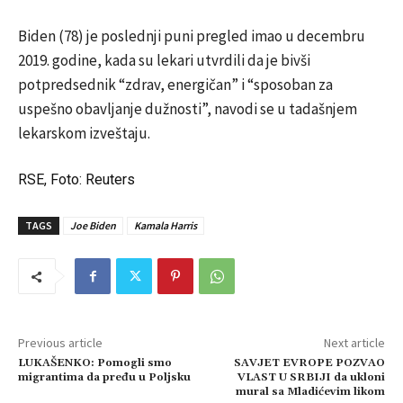
Biden (78) je poslednji puni pregled imao u decembru
2019. godine, kada su lekari utvrdili da je bivši
potpredsednik “zdrav, energičan” i “sposoban za
uspešno obavljanje dužnosti”, navodi se u tadašnjem
lekarskom izveštaju.
RSE, Foto: Reuters
TAGS
Joe Biden
Kamala Harris
Previous article
Next article
LUKAŠENKO: Pomogli smo
SAVJET EVROPE POZVAO
migrantima da pređu u Poljsku
VLAST U SRBIJI da ukloni
mural sa Mladićevim likom