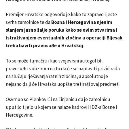
Premijer Hrvatske odgovorio je kako to zapravo i jeste
svrha zamolnice te da
Bosna i Hercegovina njenim
slanjem jasno šalje poruku kako se ovim stvarima i
istraživanjem eventualnih zločina u operaciji Bljesak
treba baviti pravosuđe u Hrvatskoj
.
To se može tumačiti i kao svojevrsni autogol bh.
pravosuđu s obzirom na to da će se napraviti privid rada
na slučaju rješavanja ratnih zločina, a apsolutno je
nejasno da li će Hrvatska uopšte tretirati ovaj predmet.
Osvrnuo se Plenković i na činjenicu da je zamolnicu
uputilo tijelo u kojem se nalaze kadrovi HDZ-a Bosne i
Hercegovine.