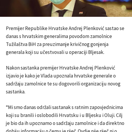
Premijer Republike Hrvatske Andrej Plenković sastao se
danas s hrvatskim generalima povodom zamolnice
Tužilaštva BiH za preuzimanje krivičnog gonjenja
generala koji su učestvovali u operaciji Bljesak.
Nakon sastanka premijer Hrvatske Andrej Plenković
izjavio je kako je Vlada upoznala hrvatske generale o
sadržaju zamolnice te su dogovorili organizaciju novog
sastanka.
“Mi smo danas održali sastanak s ratnim zapovjednicima
koji su branili i oslobodili Hrvatsku i u Bljesku i Oluji. Cilj
je bio da ih upoznamo o sadržaju zamolnice i da direktno
dobiju informaciju o čemu je riječ. Ovdje nije riječ ni o