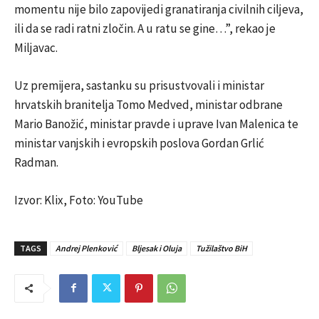
momentu nije bilo zapovijedi granatiranja civilnih ciljeva,
ili da se radi ratni zločin. A u ratu se gine…”, rekao je
Miljavac.
Uz premijera, sastanku su prisustvovali i ministar
hrvatskih branitelja Tomo Medved, ministar odbrane
Mario Banožić, ministar pravde i uprave Ivan Malenica te
ministar vanjskih i evropskih poslova Gordan Grlić
Radman.
Izvor: Klix, Foto: YouTube
TAGS
Andrej Plenković
Bljesak i Oluja
Tužilaštvo BiH