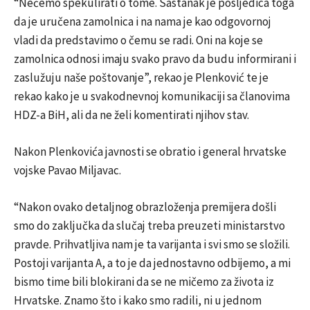
“Nećemo spekulirati o tome. Sastanak je posljedica toga
da je uručena zamolnica i na nama je kao odgovornoj
vladi da predstavimo o čemu se radi. Oni na koje se
zamolnica odnosi imaju svako pravo da budu informirani i
zaslužuju naše poštovanje”, rekao je Plenković te je
rekao kako je u svakodnevnoj komunikaciji sa članovima
HDZ-a BiH, ali da ne želi komentirati njihov stav.
Nakon Plenkovića javnosti se obratio i general hrvatske
vojske Pavao Miljavac.
“Nakon ovako detaljnog obrazloženja premijera došli
smo do zaključka da slučaj treba preuzeti ministarstvo
pravde. Prihvatljiva nam je ta varijanta i svi smo se složili.
Postoji varijanta A, a to je da jednostavno odbijemo, a mi
bismo time bili blokirani da se ne mičemo za života iz
Hrvatske. Znamo što i kako smo radili, ni u jednom