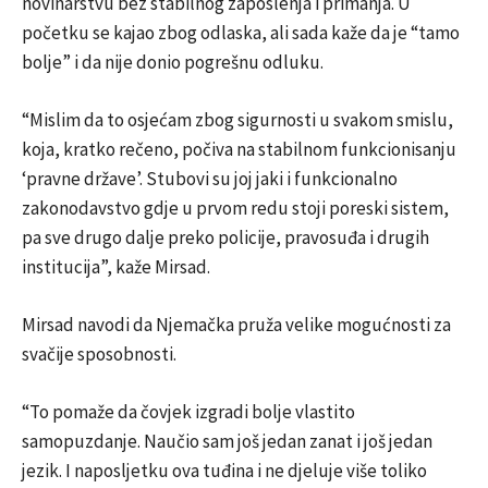
novinarstvu bez stabilnog zaposlenja i primanja. U
početku se kajao zbog odlaska, ali sada kaže da je “tamo
bolje” i da nije donio pogrešnu odluku.
“Mislim da to osjećam zbog sigurnosti u svakom smislu,
koja, kratko rečeno, počiva na stabilnom funkcionisanju
‘pravne države’. Stubovi su joj jaki i funkcionalno
zakonodavstvo gdje u prvom redu stoji poreski sistem,
pa sve drugo dalje preko policije, pravosuđa i drugih
institucija”, kaže Mirsad.
Mirsad navodi da Njemačka pruža velike mogućnosti za
svačije sposobnosti.
“To pomaže da čovjek izgradi bolje vlastito
samopuzdanje. Naučio sam još jedan zanat i još jedan
jezik. I naposljetku ova tuđina i ne djeluje više toliko