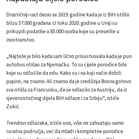
Drastičniji rast desio se 2019. godine kada je iz BiH otišlo
blizu 57.000 građana. U toku 2020. godine u Uniji su
prikupili podatke o 85.000 osoba koje su preselile u
inostranstvo.
„Najteže je bilo kada sam lično prisustvovala kada je pun
autobus otišao za Njemačku. To su cijele porodice bile
koje su odlučile da odu. Kako su i na koji način dobili
papire, ne znamo. Ali znamo da je središnja Bosna gotovo
sva otišla za Francusku, da se odlazilo za Austriju, da iz
sjeveroistočnog dijela BiH odlaze i za Srbiju“, ističe
Zukić.
Trendovi odlazaka, ističe ona, više ne zahvataju samo
ruralna područja, već da mladi i kompletne porodice