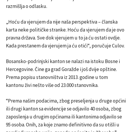
razmišlja o odlasku.
„Hoću da vjerujem da nije naša perspektiva – članska
karta neke političke stranke. Hoću da vjerujem da je ovo
pravna država. Sve dok vjerujem u to ja ću ostati ovdje.
Kada prestanem da vjerujem ja ću otići“, poručuje Culov.
Bosansko-podrinjski kanton se nalazi na istoku Bosne i
Hercegovine. Čine ga grad Goražde i još dvije opštine.
Prema popisu stanovništva iz 2013. godine u tom
kantonu živi nešto više od 23.000 stanovnika.
“Prema našim podacima, zbog preseljenja u druge općini
ili drugi kanton sa evidencije se odjavilo 40 osoba, zbog
zaposlenja u drugim općinama ili kantonima odjavilo se
95 osoba. Onih, za koje znamo definitivno da su otišli u