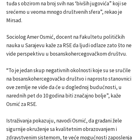
tuđa s obzirom na broj svih nas ‘bivših jugovića” koji se
srećemo u veoma mnogo društvenih sfera”, rekao je
Mirsad.
Sociolog Amer Osmić, docent na Fakultetu političkih
nauka u Sarajevu kaže za RSE da ljudi odlaze zato što ne
vide perspektivu u bosanskohercegovačkom društvu.
“To je jedan skup negativnih okolnosti koje su se sručile
na bosanskohercegovačko društvo i naprosto stanovnici
ove zemlje ne vide da će u doglednoj budućnosti, u
narednih pet do 10 godina biti značajno bolje”, kaže
Osmić za RSE.
Istraživanja pokazuju, navodi Osmić, da građani žele
sigurnije okruženje sa kvalitetnim obrazovanjem i
zdravstvenim sistemom, te veće mogućnosti zaposlenja