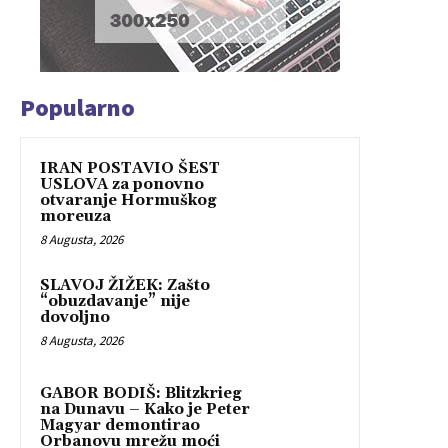
Popularno
IRAN POSTAVIO ŠEST
USLOVA za ponovno
otvaranje Hormuškog
moreuza
8 Augusta, 2026
SLAVOJ ŽIŽEK: Zašto
“obuzdavanje” nije
dovoljno
8 Augusta, 2026
GABOR BODIŠ: Blitzkrieg
na Dunavu – Kako je Peter
Magyar demontirao
Orbanovu mrežu moći