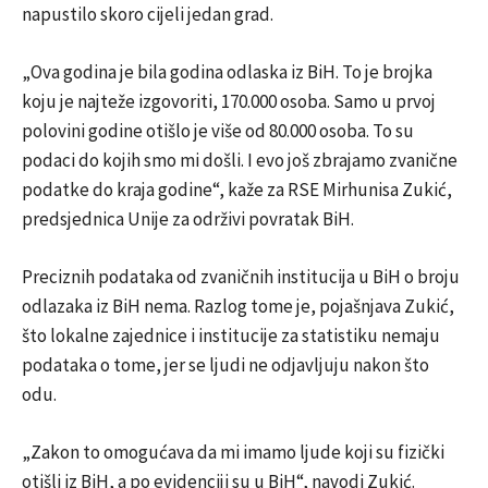
napustilo skoro cijeli jedan grad.
„Ova godina je bila godina odlaska iz BiH. To je brojka
koju je najteže izgovoriti, 170.000 osoba. Samo u prvoj
polovini godine otišlo je više od 80.000 osoba. To su
podaci do kojih smo mi došli. I evo još zbrajamo zvanične
podatke do kraja godine“, kaže za RSE Mirhunisa Zukić,
predsjednica Unije za održivi povratak BiH.
Preciznih podataka od zvaničnih institucija u BiH o broju
odlazaka iz BiH nema. Razlog tome je, pojašnjava Zukić,
što lokalne zajednice i institucije za statistiku nemaju
podataka o tome, jer se ljudi ne odjavljuju nakon što
odu.
„Zakon to omogućava da mi imamo ljude koji su fizički
otišli iz BiH, a po evidenciji su u BiH“, navodi Zukić.