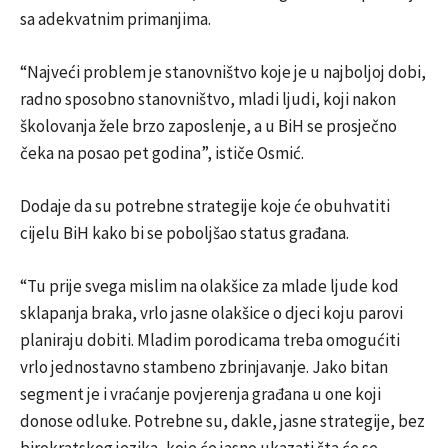
sa adekvatnim primanjima.
“Najveći problem je stanovništvo koje je u najboljoj dobi,
radno sposobno stanovništvo, mladi ljudi, koji nakon
školovanja žele brzo zaposlenje, a u BiH se prosječno
čeka na posao pet godina”, ističe Osmić.
Dodaje da su potrebne strategije koje će obuhvatiti
cijelu BiH kako bi se poboljšao status građana.
“Tu prije svega mislim na olakšice za mlade ljude kod
sklapanja braka, vrlo jasne olakšice o djeci koju parovi
planiraju dobiti. Mladim porodicama treba omogućiti
vrlo jednostavno stambeno zbrinjavanje. Jako bitan
segment je i vraćanje povjerenja građana u one koji
donose odluke. Potrebne su, dakle, jasne strategije, bez