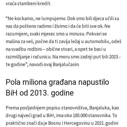
vraća stambeni kredit.
“Ne kockamo, ne lumpujemo. Dok smo bili djeca učili su
nas da pošteno radimo i živimo i da će biti sve ok. Ne
razumijem, svaki mjesec smo u minusu. Pokvari se
mašina za veš, počne da ti zavija ležaj u automobilu, odeš
na svadbu rodbini – obične stvari, a opet te baci u
razmišljanje i računicu. Na moru smo zadnji put bili 2015.-
te godine”, navodi ovaj Banjalučanin.
Pola miliona građana napustilo
BiH od 2013. godine
Prema posljednjem popisu stanovništva, Banjaluka, kao
drugi najveći grad u BiH, ima oko 185.000 stanovnika. To
praktično znači da je Bosnu i Hercegovinu u 2021. godini