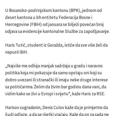
U Bosansko-podrinjskom kantonu (BPK), jednom od
deset kantona u bh entitetu Federacija Bosne i
Hercegovine (FBiH) od januara se bilježi povećan broj
odjava sa evidencije kantonalne Službe za zapošljavanje.
Haris Tutić, student iz Goražda, ističe da sve više želi da
napusti BiH.
„Najviše me odbija manjak sadržaja u gradu i naravno
politika koja mi pokazuje da samo opstaju oni koji su
dobro uvezani ili stranački ili imaju neke druge interese
sa političarima. Želim da živim bar godinu dana vani, da
vidim kako se živi u Evropi i svijetu“, kaže Haris za RSE.
Harisov sugrađanin, Denis Culov kaže da je primjetno da
ljudi odlaze, a da se rijetki vraćaju. Kaže da on za sada ne