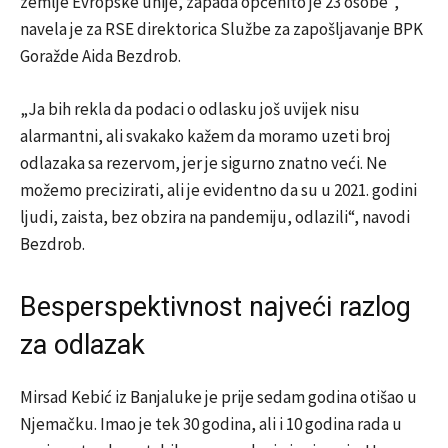
zemlje Evropske unije, zapada općenito je 23 osobe”,
navela je za RSE direktorica Službe za zapošljavanje BPK
Goražde Aida Bezdrob.
„Ja bih rekla da podaci o odlasku još uvijek nisu
alarmantni, ali svakako kažem da moramo uzeti broj
odlazaka sa rezervom, jer je sigurno znatno veći. Ne
možemo precizirati, ali je evidentno da su u 2021. godini
ljudi, zaista, bez obzira na pandemiju, odlazili“, navodi
Bezdrob.
Besperspektivnost najveći razlog
za odlazak
Mirsad Kebić iz Banjaluke je prije sedam godina otišao u
Njemačku. Imao je tek 30 godina, ali i 10 godina rada u