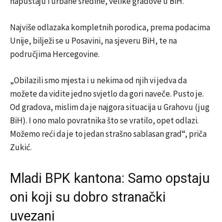
napuštaju i urbane sredine, velike gradove u BiH.
Najviše odlazaka kompletnih porodica, prema podacima
Unije, bilježi se u Posavini, na sjeveru BiH, te na
područjima Hercegovine.
„Obilazili smo mjesta i u nekima od njih vi jedva da
možete da vidite jedno svjetlo da gori naveče. Pusto je.
Od gradova, mislim da je najgora situacija u Grahovu (jug
BiH). I ono malo povratnika što se vratilo, opet odlazi.
Možemo reći da je to jedan strašno sablasan grad“, priča
Zukić.
Mladi BPK kantona: Samo opstaju
oni koji su dobro stranački
uvezani