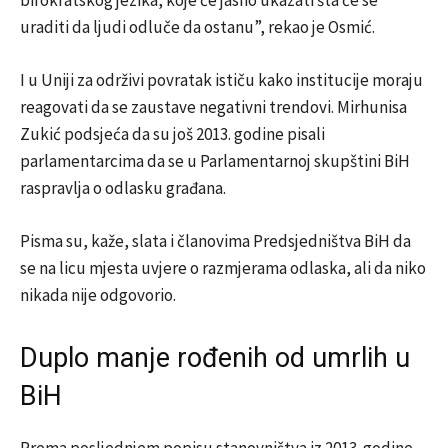
birokratskog jezika, koje će jasno ukazati šta će se
uraditi da ljudi odluče da ostanu”, rekao je Osmić.
I u Uniji za održivi povratak ističu kako institucije moraju
reagovati da se zaustave negativni trendovi. Mirhunisa
Zukić podsjeća da su još 2013. godine pisali
parlamentarcima da se u Parlamentarnoj skupštini BiH
raspravlja o odlasku građana.
Pisma su, kaže, slata i članovima Predsjedništva BiH da
se na licu mjesta uvjere o razmjerama odlaska, ali da niko
nikada nije odgovorio.
Duplo manje rođenih od umrlih u
BiH