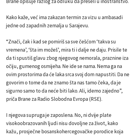
Brane opisuje razlog za odluku da preseli u inostranstvo.
Kako kaže, već ima zakazan termin za vizu u ambasadi
jedne od zapadnih zemalja u Sarajevu.
“Znači, čak i kad se pomiriš sa sve češćom ‘takva su
vremena’, ‘šta im možeš’, mira ti i dalje ne daju. Prisile te
da ti spustiš glavu zbog njegovog nemorala, praznine iza
očiju, gumenog osmijeha. Ne ide se nama. Nema ga na
ovim prostorima da će laka srca svoj dom napustiti. Da ne
govorim o tome da ne znamo šta nas tamo čeka, da je
sigurno samo to da neće biti lako. Ali, idemo zajedno”,
priča Brane za Radio Slobodna Evropa (RSE).
I njegova supruga je zaposlena. No, ni dvije plate
visokoobrazovanih ljudi nisu dovoljne za život, kako
kažu, prosječne bosanskohercegovačke porodice koja