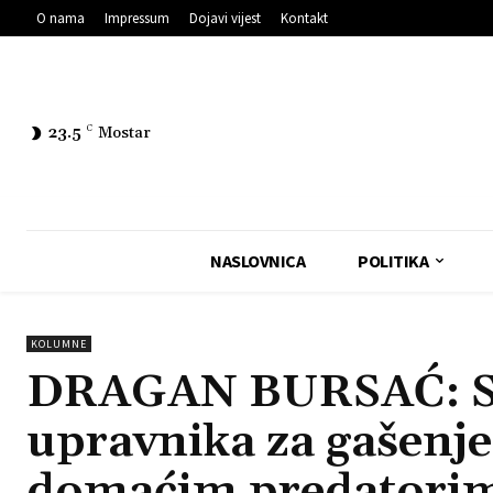
O nama
Impressum
Dojavi vijest
Kontakt
23.5
C
Mostar
NASLOVNICA
POLITIKA
KOLUMNE
DRAGAN BURSAĆ: SAD
upravnika za gašenje
domaćim predatori