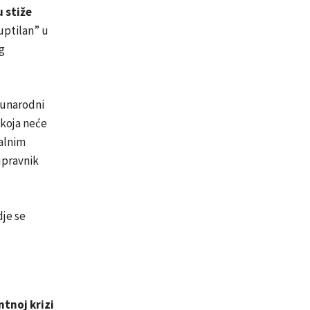
 stiže
uptilan” u
g
đunarodni
 koja neće
nalnim
upravnik
dje se
ntnoj krizi