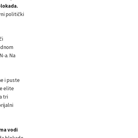
blokada.
ni politički
či
djednom
UN-a. Na
e i puste
e elite
 tri
ijalni
ma vodi