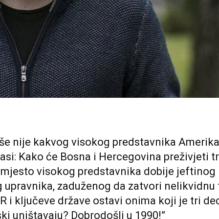
iše nije kakvog visokog predstavnika Amerika
lasi: Kako će Bosna i Hercegovina preživjeti t
mjesto visokog predstavnika dobije jeftinog
 upravnika, zaduženog da zatvori nelikvidnu 
 i ključeve države ostavi onima koji je tri de
ki uništavaju? Dobrodošli u 1990!”