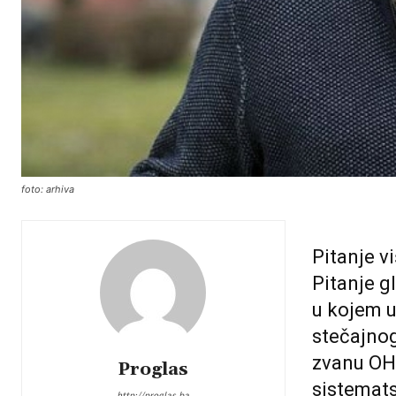
foto: arhiva
Pitanje v
Pitanje g
u kojem u
stečajnog
zvanu OHR
Proglas
sistemats
http://proglas.ba