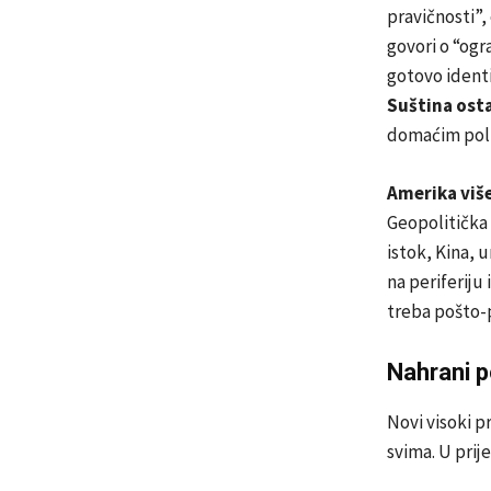
pravičnosti”
govori o “og
gotovo ident
Suština osta
domaćim poli
Amerika više
Geopolitička 
istok, Kina, 
na periferiju
treba pošto-po
Nahrani po
Novi visoki p
svima. U prij