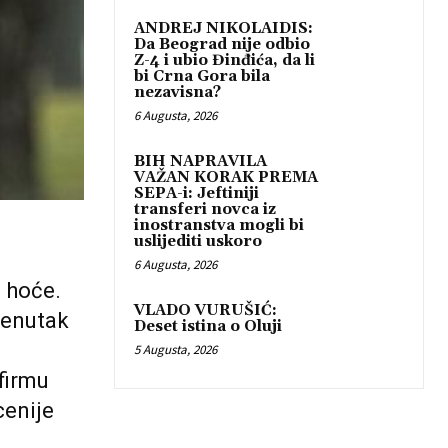
ANDREJ NIKOLAIDIS:
Da Beograd nije odbio
Z-4 i ubio Đinđića, da li
bi Crna Gora bila
nezavisna?
6 Augusta, 2026
BIH NAPRAVILA
VAŽAN KORAK PREMA
SEPA-i: Jeftiniji
transferi novca iz
inostranstva mogli bi
uslijediti uskoro
6 Augusta, 2026
 hoće.
VLADO VURUŠIĆ:
renutak
Deset istina o Oluji
5 Augusta, 2026
firmu
cenije