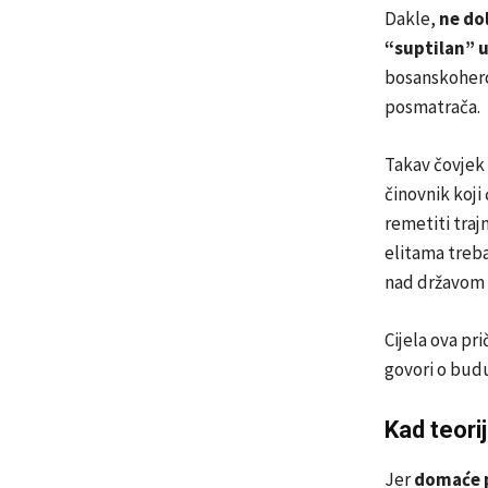
Dakle,
ne do
“suptilan” 
bosanskoher
posmatrača.
Takav čovjek
činovnik koji
remetiti traj
elitama treba
nad državom 
Cijela ova pri
govori o budu
Kad teori
Jer
domaće p