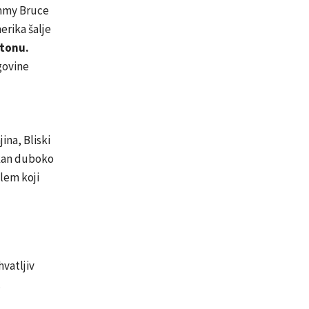
ammy Bruce
erika šalje
 tonu.
govine
ina, Bliski
lkan duboko
blem koji
hvatljiv
.