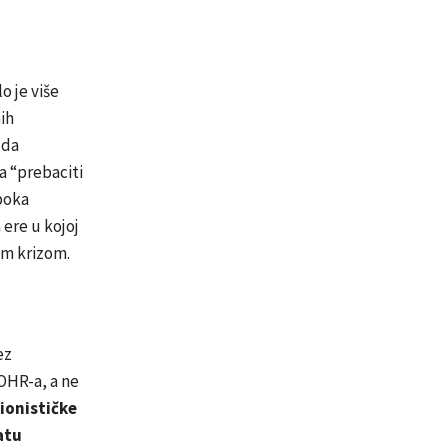
o je više
ih
 da
a “prebaciti
boka
ere u kojoj
om krizom.
ez
 OHR-a, a ne
ionističke
atu