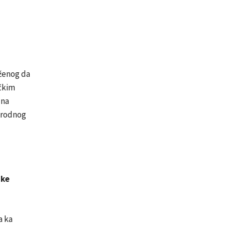
uženog da
ičkim
 na
arodnog
jke
a ka