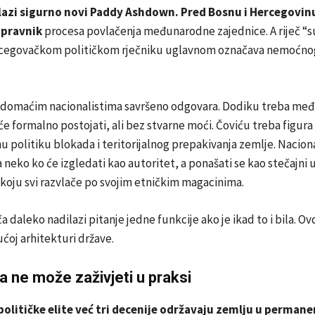
lazi sigurno novi Paddy Ashdown. Pred Bosnu i Hercegovinu
upravnik
procesa povlačenja međunarodne zajednice. A riječ “s
cegovačkom političkom rječniku uglavnom označava nemoćno
 domaćim nacionalistima savršeno odgovara. Dodiku treba me
 će formalno postojati, ali bez stvarne moći. Čoviću treba figura
nu politiku blokada i teritorijalnog prepakivanja zemlje. Nacio
 neko ko će izgledati kao autoritet, a ponašati se kao stečajni 
koju svi razvlače po svojim etničkim magacinima.
ča daleko nadilazi pitanje jedne funkcije ako je ikad to i bila. Ov
ćoj arhitekturi države.
ja ne može zaživjeti u praksi
olitičke elite već tri decenije održavaju zemlju u permane