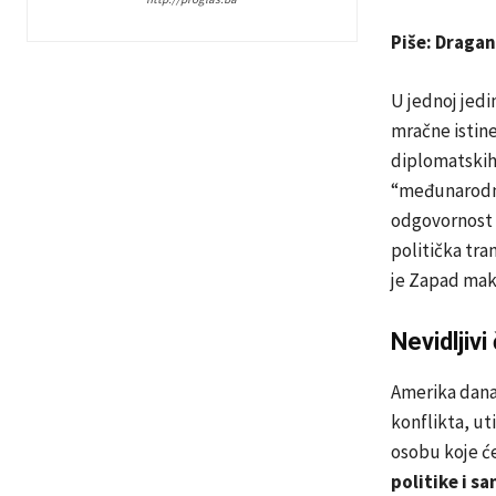
Piše: Draga
U jednoj jedi
mračne istine
diplomatskih 
“međunarodna 
odgovornost 
politička tra
je Zapad mak
Nevidljivi
Amerika danas
konflikta, ut
osobu koje će
politike i s