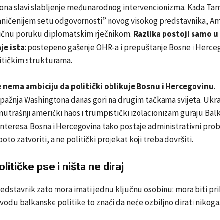
, ona slavi slabljenje međunarodnog intervencionizma. Kada T
raničenijem setu odgovornosti” novog visokog predstavnika, Am
ičnu poruku diplomatskim rječnikom.
Razlika postoji samo u
je ista
: postepeno gašenje OHR-a i prepuštanje Bosne i Herce
tičkim strukturama.
 nema ambiciju da politički oblikuje Bosnu i Hercegovinu
.
pažnja Washingtona danas gori na drugim tačkama svijeta. Ukraj
unutrašnji američki haos i trumpistički izolacionizam guraju Ba
 interesa. Bosna i Hercegovina tako postaje administrativni pro
to zatvoriti, a ne politički projekat koji treba dovršiti.
litičke pse i ništa ne diraj
redstavnik zato mora imati jednu ključnu osobinu: mora biti pri
evodu balkanske politike to znači da neće ozbiljno dirati nikoga