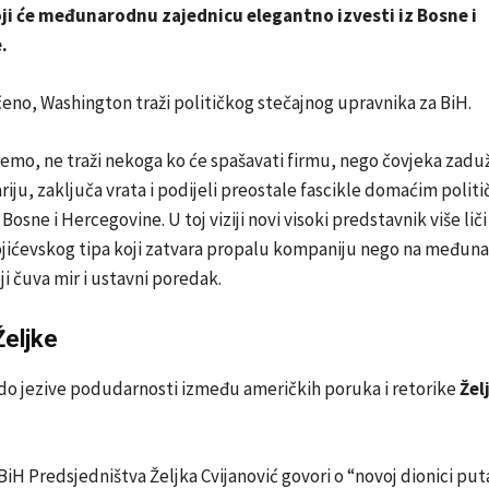
oji će međunarodnu zajednicu elegantno izvesti iz Bosne i
e.
čeno, Washington traži političkog stečajnog upravnika za BiH.
jemo, ne traži nekoga ko će spašavati firmu, nego čovjeka zad
riju, zaključa vrata i podijeli preostale fascikle domaćim polit
osne i Hercegovine. U toj viziji novi visoki predstavnik više liči
ojićevskog tipa koji zatvara propalu kompaniju nego na međun
ji čuva mir i ustavni poredak.
Željke
do jezive podudarnosti između američkih poruka i retorike
Žel
BiH Predsjedništva Željka Cvijanović govori o “novoj dionici put