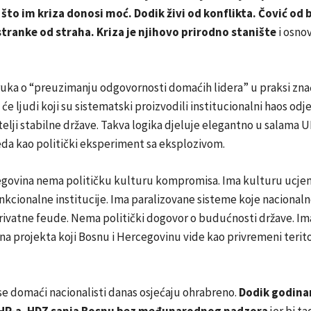
što im kriza donosi moć. Dodik živi od konflikta. Čović od 
tranke od straha. Kriza je njihovo prirodno stanište
i osnov
uka o “preuzimanju odgovornosti domaćih lidera” u praksi zna
 će ljudi koji su sistematski proizvodili institucionalni haos o
telji stabilne države. Takva logika djeluje elegantno u salama 
eda kao politički eksperiment sa eksplozivom.
egovina nema političku kulturu kompromisa. Ima kulturu ucjen
nkcionalne institucije. Ima paralizovane sisteme koje nacionaln
rivatne feude. Nema politički dogovor o budućnosti države. Ima
a projekta koji Bosnu i Hercegovinu vide kao privremeni teritor
e domaći nacionalisti danas osjećaju ohrabreno.
Dodik godina