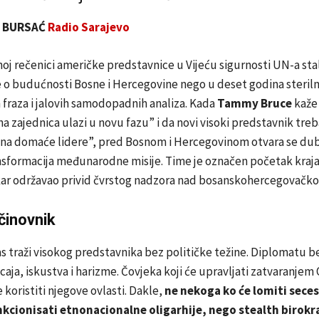
n BURSAĆ
Radio Sarajevo
noj rečenici američke predstavnice u Vijeću sigurnosti UN-a stal
 o budućnosti Bosne i Hercegovine nego u deset godina steriln
fraza i jalovih samodopadnih analiza. Kada
Tammy Bruce
kaže
zajednica ulazi u novu fazu” i da novi visoki predstavnik treb
na domaće lidere”, pred Bosnom i Hercegovinom otvara se du
nsformacija međunarodne misije. Time je označen početak kraja 
ar održavao privid čvrstog nadzora nad bosanskohercegovačk
 činovnik
 traži visokog predstavnika bez političke težine. Diplomatu b
icaja, iskustva i harizme. Čovjeka koji će upravljati zatvaranjem
 koristiti njegove ovlasti. Dakle,
ne nekoga ko će lomiti seces
ankcionisati etnonacionalne oligarhije, nego stealth birokr