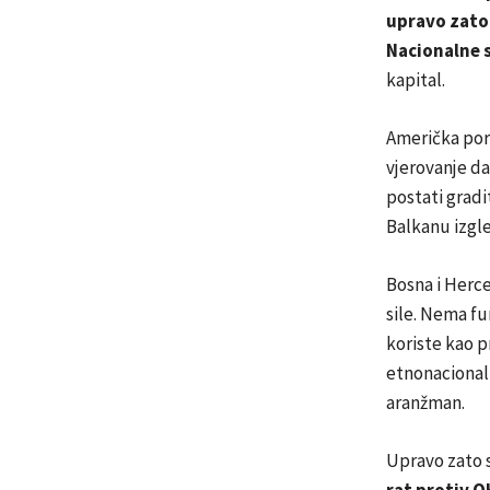
upravo zato 
Nacionalne s
kapital.
Američka por
vjerovanje da
postati gradi
Balkanu izgl
Bosna i Herc
sile. Nema fu
koriste kao p
etnonacionaln
aranžman.
Upravo zato s