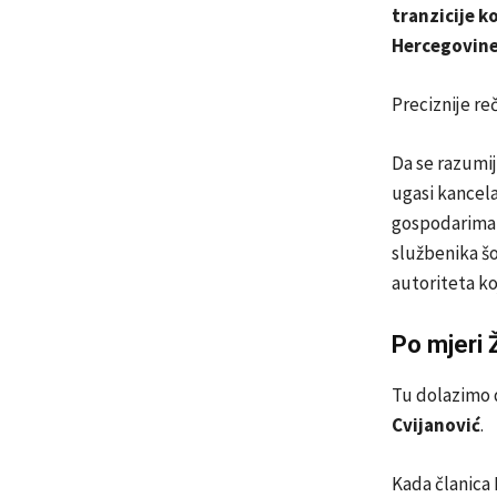
tranzicije k
Hercegovin
Preciznije re
Da se razumi
ugasi kancela
gospodarima B
službenika š
autoriteta ko
Po mjeri 
Tu dolazimo 
Cvijanović
.
Kada članica 