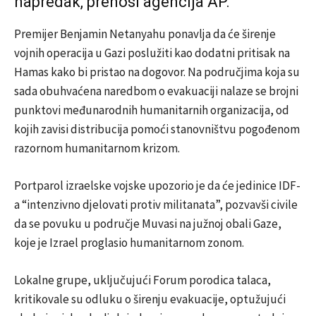
napredak, prenosi agencija AP.
Premijer Benjamin Netanyahu ponavlja da će širenje
vojnih operacija u Gazi poslužiti kao dodatni pritisak na
Hamas kako bi pristao na dogovor. Na područjima koja su
sada obuhvaćena naredbom o evakuaciji nalaze se brojni
punktovi međunarodnih humanitarnih organizacija, od
kojih zavisi distribucija pomoći stanovništvu pogođenom
razornom humanitarnom krizom.
Portparol izraelske vojske upozorio je da će jedinice IDF-
a “intenzivno djelovati protiv militanata”, pozvavši civile
da se povuku u područje Muvasi na južnoj obali Gaze,
koje je Izrael proglasio humanitarnom zonom.
Lokalne grupe, uključujući Forum porodica talaca,
kritikovale su odluku o širenju evakuacije, optužujući