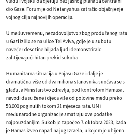
vladu i vojsku da djeluju bez jasnog plana za centralni
dio Gaze. Forum je od Netanyahua zatražio objašnjenje
vojnog cilja najnovijih operacija.
U međuvremenu, nezadovoljstvo zbog produženog rata
u Gazi izlilo se na ulice Tel Aviva, gdje je u subotu
navečer desetine hiljada ljudi demonstriralo
zahtijevajući hitan prekid sukoba.
Humanitarna situacija u Pojasu Gaze i dalje je
dramatična: više od dva miliona stanovnika suočava se s
glađu, a Ministarstvo zdravlja, pod kontrolom Hamasa,
navodi da su žene i djeca više od polovine među preko
58.000 poginulih tokom 21 mjeseca rata. UN i
međunarodne organizacije smatraju ove podatke
najpouzdanijim. Sukob je započeo 7. oktobra 2023, kada
je Hamas izveo napad na jug Izraela, u kojem je ubijeno