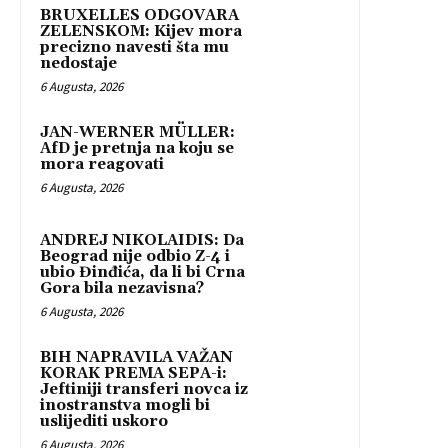
BRUXELLES ODGOVARA
ZELENSKOM: Kijev mora
precizno navesti šta mu
nedostaje
6 Augusta, 2026
JAN-WERNER MÜLLER:
AfD je pretnja na koju se
mora reagovati
6 Augusta, 2026
ANDREJ NIKOLAIDIS: Da
Beograd nije odbio Z-4 i
ubio Đinđića, da li bi Crna
Gora bila nezavisna?
6 Augusta, 2026
BIH NAPRAVILA VAŽAN
KORAK PREMA SEPA-i:
Jeftiniji transferi novca iz
inostranstva mogli bi
uslijediti uskoro
6 Augusta, 2026