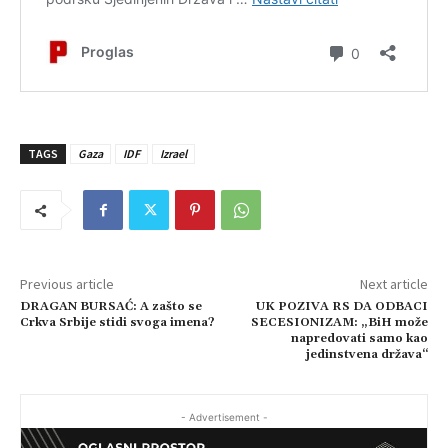
TAGS
Gaza
IDF
Izrael
Previous article
Next article
DRAGAN BURSAĆ: A zašto se
UK POZIVA RS DA ODBACI
Crkva Srbije stidi svoga imena?
SECESIONIZAM: „BiH može
napredovati samo kao
jedinstvena država“
- Advertisement -