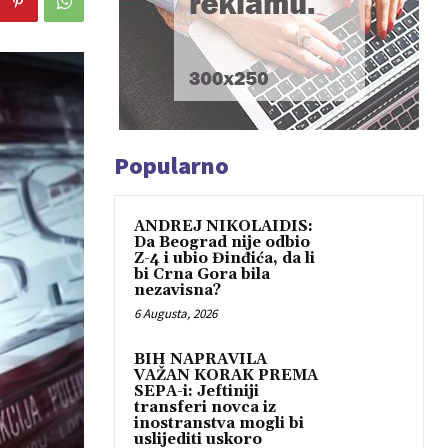
Popularno
ANDREJ NIKOLAIDIS:
Da Beograd nije odbio
Z-4 i ubio Đinđića, da li
bi Crna Gora bila
nezavisna?
6 Augusta, 2026
BIH NAPRAVILA
VAŽAN KORAK PREMA
SEPA-i: Jeftiniji
transferi novca iz
inostranstva mogli bi
uslijediti uskoro