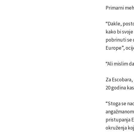
Primarni meha
“Dakle, posto
kako bi svoje
pobrinuti se 
Europe”, ocij
“Ali mislim da
Za Escobara, 
20 godina kas
“Stoga se na
angažmanom ob
pristupanja E
okruženja koj