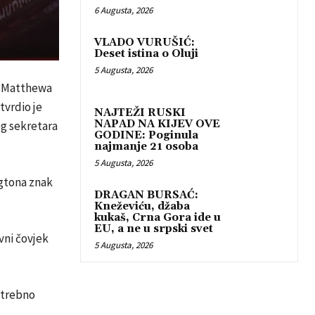
6 Augusta, 2026
VLADO VURUŠIĆ:
Deset istina o Oluji
5 Augusta, 2026
n Matthewa
tvrdio je
NAJTEŽI RUSKI
NAPAD NA KIJEV OVE
g sekretara
GODINE: Poginula
najmanje 21 osoba
5 Augusta, 2026
ngtona znak
DRAGAN BURSAĆ:
Kneževiću, džaba
kukaš, Crna Gora ide u
EU, a ne u srpski svet
vni čovjek
5 Augusta, 2026
otrebno