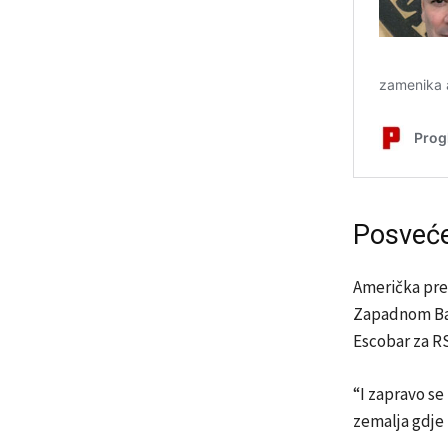
Posveće
Američka pre
Zapadnom Balk
Escobar za R
“I zapravo se
zemalja gdje 