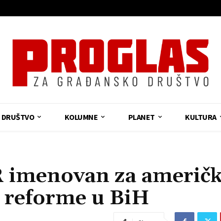
DRUŠTVO
KOLUMNE
PLANET
KULTURA
menovan za američ
e reforme u BiH