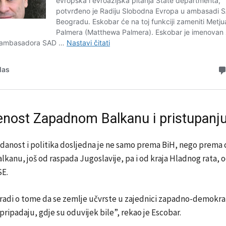
nost Zapadnom Balkanu i pristupanju
danost i politika dosljedna je ne samo prema BiH, nego prema 
anu, još od raspada Jugoslavije, pa i od kraja Hladnog rata, oc
SE.
 radi o tome da se zemlje učvrste u zajednici zapadno-demokra
pripadaju, gdje su oduvijek bile”, rekao je Escobar.