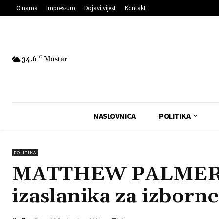
O nama
Impressum
Dojavi vijest
Kontakt
34.6
C
Mostar
NASLOVNICA
POLITIKA
POLITIKA
MATTHEW PALMER i
izaslanika za izborn