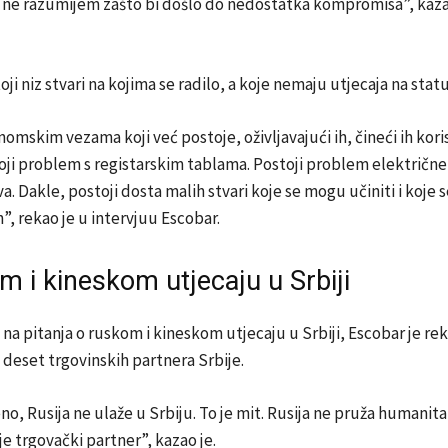
ne razumijem zašto bi došlo do nedostatka kompromisa”, kaza
ji niz stvari na kojima se radilo, a koje nemaju utjecaja na statu
nomskim vezama koji već postoje, oživljavajući ih, čineći ih kor
oji problem s registarskim tablama. Postoji problem električne
a. Dakle, postoji dosta malih stvari koje se mogu učiniti i koje
”, rekao je u intervjuu Escobar.
m i kineskom utjecaju u Srbiji
na pitanja o ruskom i kineskom utjecaju u Srbiji, Escobar je rek
h deset trgovinskih partnera Srbije.
no, Rusija ne ulaže u Srbiju. To je mit. Rusija ne pruža humani
je trgovački partner”, kazao je.