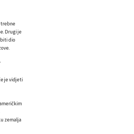
potrebne
e. Drugi je
biti dio
zove.
”
 je vidjeti
 američkim
s
iku zemalja