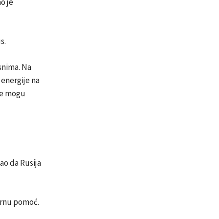
o je
s.
isnima. Na
 energije na
 se mogu
ao da Rusija
tarnu pomoć.