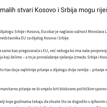
alih stvari Kosovo i Srbija mogu riješ
 dijalogu Srbije i Kosova, Escobar je naglasio važnost Miroslava 
redstavnika EU za dijalog Kosova i Srbije.
a samo kao pregovarača s EU, već nekoga ko ima naše povjerenj
ja koji želimo – a to je pronalaženje rješenja između Srbije i Kos
tcrtao da je najhitnije pitanje u dijalogu dvije zemlje – pitanje 
anitarno pitanje ne bi smjelo biti blokirano političkim sporov
elji koje godinama čekaju da shvate što se dogodilo s njihovim 