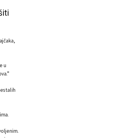
iti
Lajčaka,
e u
ova.”
nestalih
ima.
voljenim.