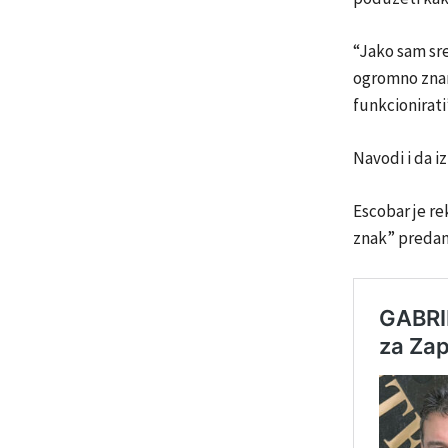
“Jako sam sre
ogromno znanj
funkcionirati
Navodi i da iz
Escobar je re
znak” predano