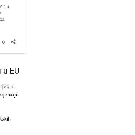
 u EU
cijelom
ijenio je
tskih