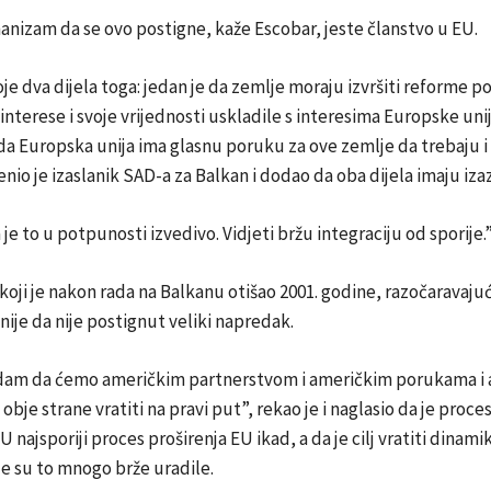
nizam da se ovo postigne, kaže Escobar, jeste članstvo u EU.
je dva dijela toga: jedan je da zemlje moraju izvršiti reforme 
 interese i svoje vrijednosti uskladile s interesima Europske unij
da Europska unija ima glasnu poruku za ove zemlje da trebaju i 
enio je izaslanik SAD-a za Balkan i dodao da oba dijela imaju iza
 je to u potpunosti izvedivo. Vidjeti bržu integraciju od sporije.
koji je nakon rada na Balkanu otišao 2001. godine, razočaravajuće
nije da nije postignut veliki napredak.
dam da ćemo američkim partnerstvom i američkim porukama i
je strane vratiti na pravi put”, rekao je i naglasio da je proce
U najsporiji proces proširenja EU ikad, a da je cilj vratiti dinam
e su to mnogo brže uradile.