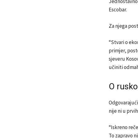
Jednostavno 
Escobar.
Za njega posto
“Stvari o eko
primjer, post
sjeveru Kosov
učiniti odmah
O rusko
Odgovarajući 
nije ni u prvi
“Iskreno reče
To zapravo ni