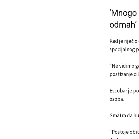
‘Mnogo m
odmah’
Kad je riječ o
specijalnog p
“Ne vidimo g
postizanje cil
Escobar je po
osoba.
Smatra da hum
“Postoje obit