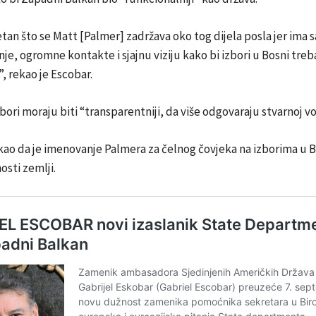
tan što se Matt [Palmer] zadržava oko tog dijela posla jer ima
e, ogromne kontakte i sjajnu viziju kako bi izbori u Bosni treba
”, rekao je Escobar.
bori moraju biti “transparentniji, da više odgovaraju stvarnoj volj
kao da je imenovanje Palmera za čelnog čovjeka na izborima u B
sti zemlji.