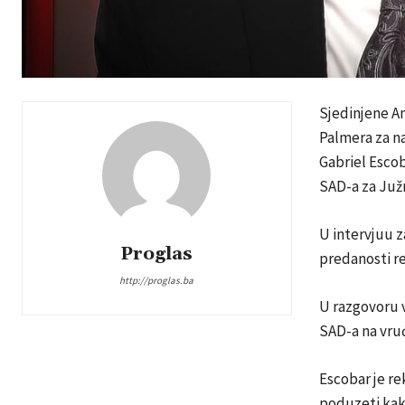
Sjedinjene A
Palmera za n
Gabriel Escob
SAD-a za Juž
U intervjuu 
Proglas
predanosti r
http://proglas.ba
U razgovoru 
SAD-a na vruć
Escobar je re
poduzeti kako