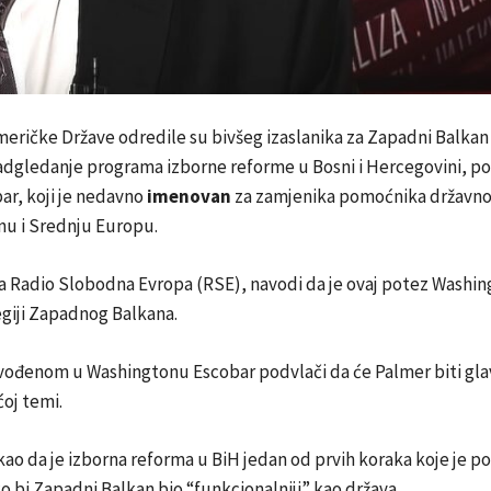
meričke Države odredile su bivšeg izaslanika za Zapadni Balka
adgledanje programa izborne reforme u Bosni i Hercegovini, po
ar, koji je nedavno
imenovan
za zamjenika pomoćnika državno
nu i Srednju Europu.
za Radio Slobodna Evropa (RSE), navodi da je ovaj potez Washi
egiji Zapadnog Balkana.
vođenom u Washingtonu Escobar podvlači da će Palmer biti gla
oj temi.
kao da je izborna reforma u BiH jedan od prvih koraka koje je p
 bi Zapadni Balkan bio “funkcionalniji” kao država.