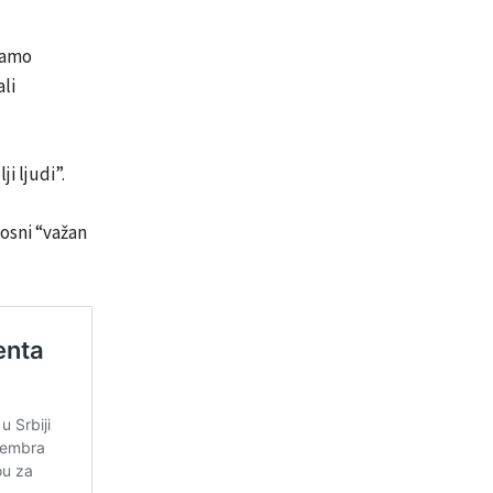
 samo
li
i ljudi”.
osni “važan