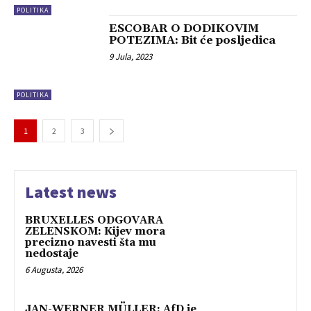
POLITIKA
ESCOBAR O DODIKOVIM
POTEZIMA: Bit će posljedica
9 Jula, 2023
POLITIKA
1
2
3
Latest news
BRUXELLES ODGOVARA
ZELENSKOM: Kijev mora
precizno navesti šta mu
nedostaje
6 Augusta, 2026
JAN-WERNER MÜLLER: AfD je