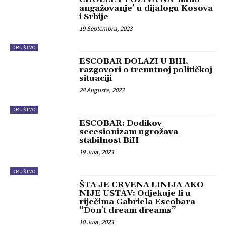
angažovanje’ u dijalogu Kosova
i Srbije
19 Septembra, 2023
DRUŠTVO
ESCOBAR DOLAZI U BIH,
razgovori o trenutnoj političkoj
situaciji
28 Augusta, 2023
DRUŠTVO
ESCOBAR: Dodikov
secesionizam ugrožava
stabilnost BiH
19 Jula, 2023
DRUŠTVO
ŠTA JE CRVENA LINIJA AKO
NIJE USTAV: Odjekuje li u
riječima Gabriela Escobara
“Don't dream dreams”
10 Jula, 2023