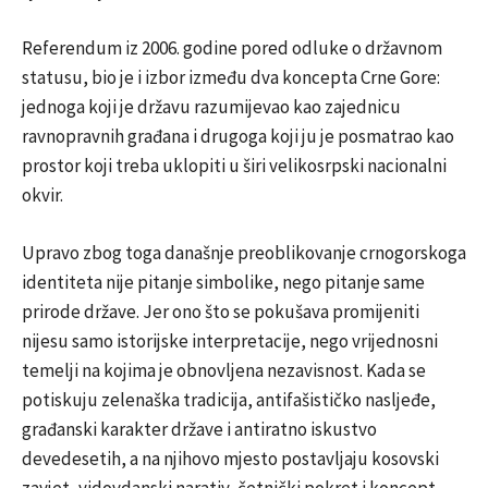
Referendum iz 2006. godine pored odluke o državnom
statusu, bio je i izbor između dva koncepta Crne Gore:
jednoga koji je državu razumijevao kao zajednicu
ravnopravnih građana i drugoga koji ju je posmatrao kao
prostor koji treba uklopiti u širi velikosrpski nacionalni
okvir.
Upravo zbog toga današnje preoblikovanje crnogorskoga
identiteta nije pitanje simbolike, nego pitanje same
prirode države. Jer ono što se pokušava promijeniti
nijesu samo istorijske interpretacije, nego vrijednosni
temelji na kojima je obnovljena nezavisnost. Kada se
potiskuju zelenaška tradicija, antifašističko nasljeđe,
građanski karakter države i antiratno iskustvo
devedesetih, a na njihovo mjesto postavljaju kosovski
zavjet, vidovdanski narativ, četnički pokret i koncept