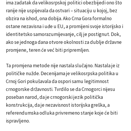
ima zadatak da velikosrpskoj politici obezbijedi ono što
ranije nije uspijevala da ostvari – situaciju u kojoj, bez
obzira na ishod, ona dobija. Ako Crna Gora formalno
ostane nezavisna i uđe u EU, a promijeni svoje istorijsko i
identitetsko samorazumijevanje, cilj je postignut. Dok,
ako se jednoga dana otvore okolnosti za dublje državne
promjene, teren će već biti pripremljen.
Ta promjena metode nije nastala slučajno. Nastala je iz
političke nužde. Decenijama je velikosrpska politika u
Crnoj Gori pokušavala da ospori samu legitimnost
crnogorske državnosti. Tvrdilo se da Crnogorci nijesu
poseban narod, da je crnogorski jezik politička
konstrukcija, da je nezavisnost istorijska greška, a
referendumska odluka privremeno stanje koje će biti
ispravljeno.