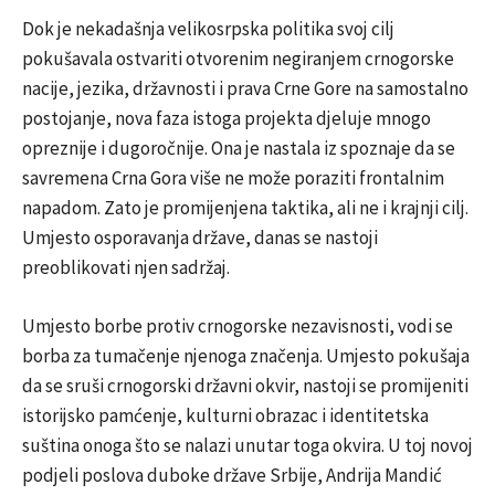
Dok je nekadašnja velikosrpska politika svoj cilj
pokušavala ostvariti otvorenim negiranjem crnogorske
nacije, jezika, državnosti i prava Crne Gore na samostalno
postojanje, nova faza istoga projekta djeluje mnogo
opreznije i dugoročnije. Ona je nastala iz spoznaje da se
savremena Crna Gora više ne može poraziti frontalnim
napadom. Zato je promijenjena taktika, ali ne i krajnji cilj.
Umjesto osporavanja države, danas se nastoji
preoblikovati njen sadržaj.
Umjesto borbe protiv crnogorske nezavisnosti, vodi se
borba za tumačenje njenoga značenja. Umjesto pokušaja
da se sruši crnogorski državni okvir, nastoji se promijeniti
istorijsko pamćenje, kulturni obrazac i identitetska
suština onoga što se nalazi unutar toga okvira. U toj novoj
podjeli poslova duboke države Srbije, Andrija Mandić