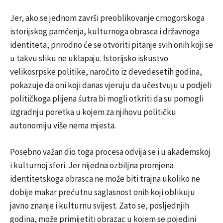
Jer, ako se jednom završi preoblikovanje crnogorskoga
istorijskog pamćenja, kulturnoga obrasca i državnoga
identiteta, prirodno će se otvoriti pitanje svih onih koji se
u takvu sliku ne uklapaju. Istorijsko iskustvo
velikosrpske politike, naročito iz devedesetih godina,
pokazuje da oni koji danas vjeruju da učestvuju u podjeli
političkoga plijena śutra bi mogli otkriti da su pomogli
izgradnju poretka u kojem za njihovu političku
autonomiju više nema mjesta.
Posebno važan dio toga procesa odvija se i u akademskoj
i kulturnoj sferi. Jer nijedna ozbiljna promjena
identitetskoga obrasca ne može biti trajna ukoliko ne
dobije makar prećutnu saglasnost onih koji oblikuju
javno znanje i kulturnu svijest. Zato se, posljednjih
godina, može primijetiti obrazac u kojem se pojedini