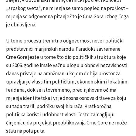
„srpskog sveta“, ne mijenja se samo pogled na prošlost –
mijenja se odgovor na pitanje što je Crna Gora i zbog čega
je obnovljena.
U tome procesu trenutno odgovornost nose i politički
predstavnici manjinskih naroda. Paradoks savremene
Crne Gore jeste u tome što dio političkih struktura koje
su 2006. godine imale važnu ulogu u obnovi nezavisnosti
danas pristaje na aranžman u kojem dobija prostor za
upravljanje vlastitim političkim, ekonomskim i lokalnim
feudima, dok se istovremeno, pred njihovim očima
mijenja identitetska i vrijednosna osnova države za koju
su tada tražili podršku svojih birača. Kratkoročna
politička korist i udobnost vlasti često zamagljuju
činjenicu da projekat preoblikovanja Crne Gore ne može
stati na pola puta.