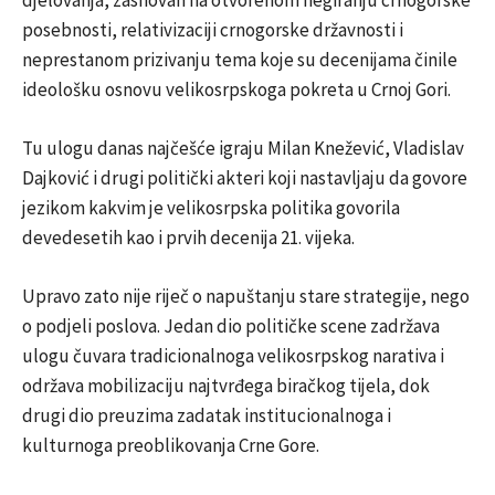
posebnosti, relativizaciji crnogorske državnosti i
neprestanom prizivanju tema koje su decenijama činile
ideološku osnovu velikosrpskoga pokreta u Crnoj Gori.
Tu ulogu danas najčešće igraju Milan Knežević, Vladislav
Dajković i drugi politički akteri koji nastavljaju da govore
jezikom kakvim je velikosrpska politika govorila
devedesetih kao i prvih decenija 21. vijeka.
Upravo zato nije riječ o napuštanju stare strategije, nego
o podjeli poslova. Jedan dio političke scene zadržava
ulogu čuvara tradicionalnoga velikosrpskog narativa i
održava mobilizaciju najtvrđega biračkog tijela, dok
drugi dio preuzima zadatak institucionalnoga i
kulturnoga preoblikovanja Crne Gore.