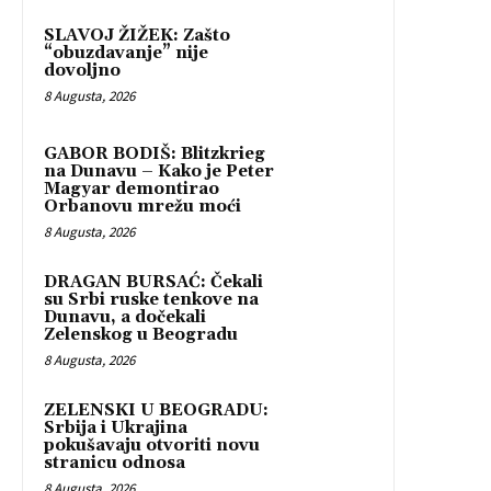
SLAVOJ ŽIŽEK: Zašto
“obuzdavanje” nije
dovoljno
8 Augusta, 2026
GABOR BODIŠ: Blitzkrieg
na Dunavu – Kako je Peter
Magyar demontirao
Orbanovu mrežu moći
8 Augusta, 2026
DRAGAN BURSAĆ: Čekali
su Srbi ruske tenkove na
Dunavu, a dočekali
Zelenskog u Beogradu
8 Augusta, 2026
ZELENSKI U BEOGRADU:
Srbija i Ukrajina
pokušavaju otvoriti novu
stranicu odnosa
8 Augusta, 2026