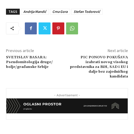
TAGS
Andrija Mandić
Crna Gora
Stefan Todorović
Previous article
Next article
SVETISLAV BASARA:
PIC PONOVO POKUŠAVA
Pseudomitologija druge/
izabrati novog visokog
bolje/građanske Srbije
predstavnika za BiH, SAD i EU i
dalje bez zajedničkog
kandidata
- Advertisement -