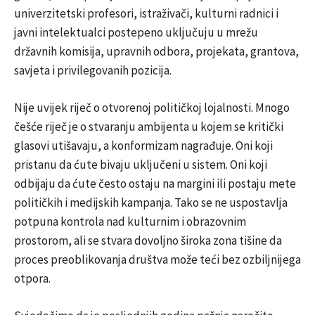
univerzitetski profesori, istraživači, kulturni radnici i
javni intelektualci postepeno uključuju u mrežu
državnih komisija, upravnih odbora, projekata, grantova,
savjeta i privilegovanih pozicija.
Nije uvijek riječ o otvorenoj političkoj lojalnosti. Mnogo
češće riječ je o stvaranju ambijenta u kojem se kritički
glasovi utišavaju, a konformizam nagrađuje. Oni koji
pristanu da ćute bivaju uključeni u sistem. Oni koji
odbijaju da ćute često ostaju na margini ili postaju mete
političkih i medijskih kampanja. Tako se ne uspostavlja
potpuna kontrola nad kulturnim i obrazovnim
prostorom, ali se stvara dovoljno široka zona tišine da
proces preoblikovanja društva može teći bez ozbiljnijega
otpora.