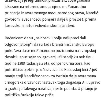
države, čija je legitimnost proizašla iz volje građana
iskazane na referendumu, a njeno međunarodno
priznanje iz savremenoga međunarodnog prava, Mandić
govorom i svečanošću pomjera dalje u prošlost, prema
kosovskom mitu i vidovdanskom narativu.
Rečenicom da su „na Kosovu polju naši preci dali
odgovor istoriji“ i da su tada branili hrišćansku Evropu
pokušava da se međunarodno pozicionira na evropskoj
desnici usput svjesno izgovarajući istorijsku neistinu.
Godine 1389. tadašnja Zeta, odnosno Crna Gora, kao
politički subjekt nije učestvovala u Kosovskoj bici. A još
manje stoji Mandićev osnov za tvrdnju da je savremena
crnogorska državnost nastavak toga događaja. Ali, upravo
u građenju takvoga narativa, i jeste poenta. U pitanju je
politička funkcija takve priče.