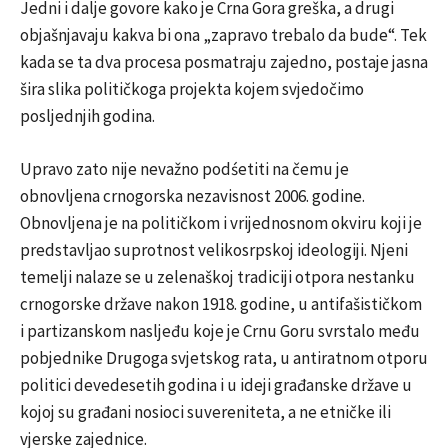
Jedni i dalje govore kako je Crna Gora greška, a drugi
objašnjavaju kakva bi ona „zapravo trebalo da bude“. Tek
kada se ta dva procesa posmatraju zajedno, postaje jasna
šira slika političkoga projekta kojem svjedočimo
posljednjih godina.
Upravo zato nije nevažno podśetiti na čemu je
obnovljena crnogorska nezavisnost 2006. godine.
Obnovljena je na političkom i vrijednosnom okviru koji je
predstavljao suprotnost velikosrpskoj ideologiji. Njeni
temelji nalaze se u zelenaškoj tradiciji otpora nestanku
crnogorske države nakon 1918. godine, u antifašističkom
i partizanskom nasljeđu koje je Crnu Goru svrstalo među
pobjednike Drugoga svjetskog rata, u antiratnom otporu
politici devedesetih godina i u ideji građanske države u
kojoj su građani nosioci suvereniteta, a ne etničke ili
vjerske zajednice.