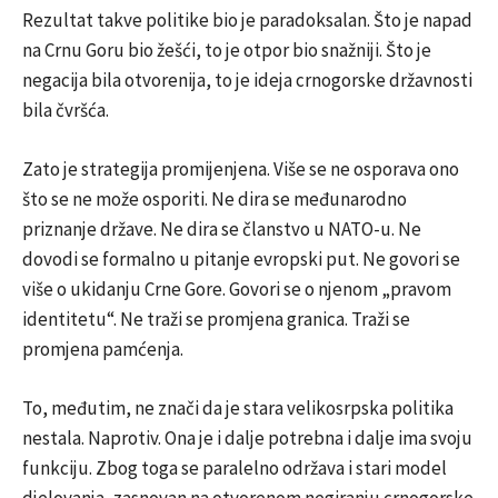
Rezultat takve politike bio je paradoksalan. Što je napad
na Crnu Goru bio žešći, to je otpor bio snažniji. Što je
negacija bila otvorenija, to je ideja crnogorske državnosti
bila čvršća.
Zato je strategija promijenjena. Više se ne osporava ono
što se ne može osporiti. Ne dira se međunarodno
priznanje države. Ne dira se članstvo u NATO-u. Ne
dovodi se formalno u pitanje evropski put. Ne govori se
više o ukidanju Crne Gore. Govori se o njenom „pravom
identitetu“. Ne traži se promjena granica. Traži se
promjena pamćenja.
To, međutim, ne znači da je stara velikosrpska politika
nestala. Naprotiv. Ona je i dalje potrebna i dalje ima svoju
funkciju. Zbog toga se paralelno održava i stari model
djelovanja, zasnovan na otvorenom negiranju crnogorske