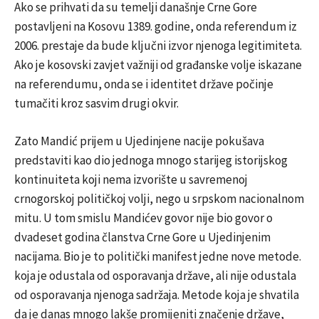
Ako se prihvati da su temelji današnje Crne Gore
postavljeni na Kosovu 1389. godine, onda referendum iz
2006. prestaje da bude ključni izvor njenoga legitimiteta.
Ako je kosovski zavjet važniji od građanske volje iskazane
na referendumu, onda se i identitet države počinje
tumačiti kroz sasvim drugi okvir.
Zato Mandić prijem u Ujedinjene nacije pokušava
predstaviti kao dio jednoga mnogo starijeg istorijskog
kontinuiteta koji nema izvorište u savremenoj
crnogorskoj političkoj volji, nego u srpskom nacionalnom
mitu. U tom smislu Mandićev govor nije bio govor o
dvadeset godina članstva Crne Gore u Ujedinjenim
nacijama. Bio je to politički manifest jedne nove metode.
koja je odustala od osporavanja države, ali nije odustala
od osporavanja njenoga sadržaja. Metode koja je shvatila
da je danas mnogo lakše promijeniti značenje države,