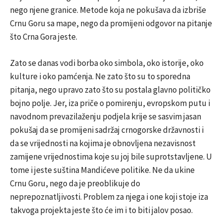
nego njene granice. Metode koja ne pokušava da izbriše
Crnu Goru sa mape, nego da promijeni odgovor na pitanje
što Crna Gora jeste.
Zato se danas vodi borba oko simbola, oko istorije, oko
kulture i oko pamćenja. Ne zato što su to sporedna
pitanja, nego upravo zato što su postala glavno političko
bojno polje. Jer, iza priče o pomirenju, evropskom putu i
navodnom prevazilaženju podjela krije se sasvim jasan
pokušaj da se promijeni sadržaj crnogorske državnosti i
da se vrijednosti na kojima je obnovljena nezavisnost
zamijene vrijednostima koje su joj bile suprotstavljene. U
tome i jeste suština Mandićeve politike. Ne da ukine
Crnu Goru, nego da je preoblikuje do
neprepoznatljivosti. Problem za njega i one koji stoje iza
takvoga projekta jeste što će im i to biti jalov posao.