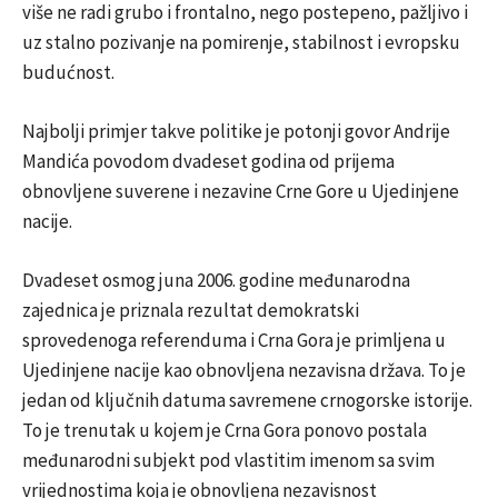
više ne radi grubo i frontalno, nego postepeno, pažljivo i
uz stalno pozivanje na pomirenje, stabilnost i evropsku
budućnost.
Najbolji primjer takve politike je potonji govor Andrije
Mandića povodom dvadeset godina od prijema
obnovljene suverene i nezavine Crne Gore u Ujedinjene
nacije.
Dvadeset osmog juna 2006. godine međunarodna
zajednica je priznala rezultat demokratski
sprovedenoga referenduma i Crna Gora je primljena u
Ujedinjene nacije kao obnovljena nezavisna država. To je
jedan od ključnih datuma savremene crnogorske istorije.
To je trenutak u kojem je Crna Gora ponovo postala
međunarodni subjekt pod vlastitim imenom sa svim
vrijednostima koja je obnovljena nezavisnost