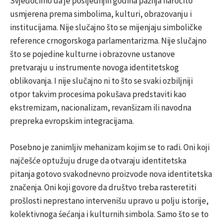
Svjedočimo da je posljednjih godina pažnja naročito
usmjerena prema simbolima, kulturi, obrazovanju i
institucijama. Nije slučajno što se mijenjaju simboličke
reference crnogorskoga parlamentarizma. Nije slučajno
što se pojedine kulturne i obrazovne ustanove
pretvaraju u instrumente novoga identitetskog
oblikovanja. I nije slučajno ni to što se svaki ozbiljniji
otpor takvim procesima pokušava predstaviti kao
ekstremizam, nacionalizam, revanšizam ili navodna
prepreka evropskim integracijama.
Posebno je zanimljiv mehanizam kojim se to radi. Oni koji
najčešće optužuju druge da otvaraju identitetska
pitanja gotovo svakodnevno proizvode nova identitetska
značenja. Oni koji govore da društvo treba rasteretiti
prošlosti neprestano intervenišu upravo u polju istorije,
kolektivnoga śećanja i kulturnih simbola. Samo što se to