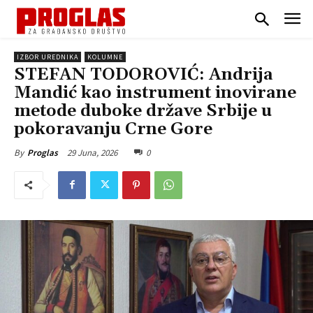
IZBOR UREDNIKA
KOLUMNE
STEFAN TODOROVIĆ: Andrija
Mandić kao instrument inovirane
metode duboke države Srbije u
pokoravanju Crne Gore
29 Juna, 2026
0
By
Proglas