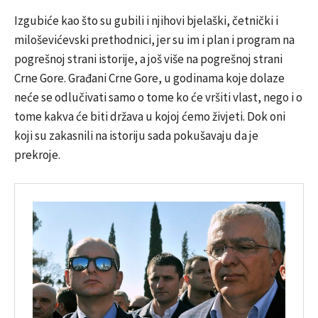
Izgubiće kao što su gubili i njihovi bjelaški, četnički i
miloševićevski prethodnici, jer su im i plan i program na
pogrešnoj strani istorije, a još više na pogrešnoj strani
Crne Gore. Građani Crne Gore, u godinama koje dolaze
neće se odlučivati samo o tome ko će vršiti vlast, nego i o
tome kakva će biti država u kojoj ćemo živjeti. Dok oni
koji su zakasnili na istoriju sada pokušavaju da je
prekroje.