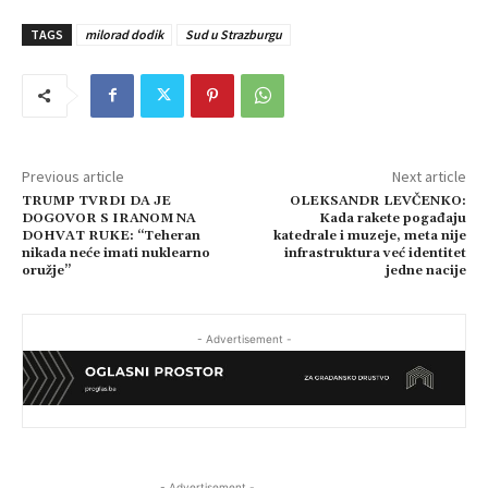
TAGS
milorad dodik
Sud u Strazburgu
Previous article
Next article
TRUMP TVRDI DA JE
OLEKSANDR LEVČENKO:
DOGOVOR S IRANOM NA
Kada rakete pogađaju
DOHVAT RUKE: “Teheran
katedrale i muzeje, meta nije
nikada neće imati nuklearno
infrastruktura već identitet
oružje”
jedne nacije
- Advertisement -
- Advertisement -