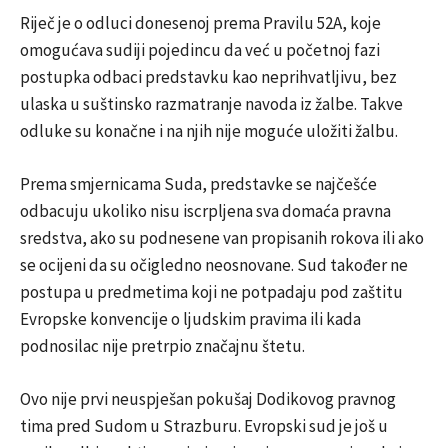
Riječ je o odluci donesenoj prema Pravilu 52A, koje
omogućava sudiji pojedincu da već u početnoj fazi
postupka odbaci predstavku kao neprihvatljivu, bez
ulaska u suštinsko razmatranje navoda iz žalbe. Takve
odluke su konačne i na njih nije moguće uložiti žalbu.
Prema smjernicama Suda, predstavke se najčešće
odbacuju ukoliko nisu iscrpljena sva domaća pravna
sredstva, ako su podnesene van propisanih rokova ili ako
se ocijeni da su očigledno neosnovane. Sud također ne
postupa u predmetima koji ne potpadaju pod zaštitu
Evropske konvencije o ljudskim pravima ili kada
podnosilac nije pretrpio značajnu štetu.
Ovo nije prvi neuspješan pokušaj Dodikovog pravnog
tima pred Sudom u Strazburu. Evropski sud je još u