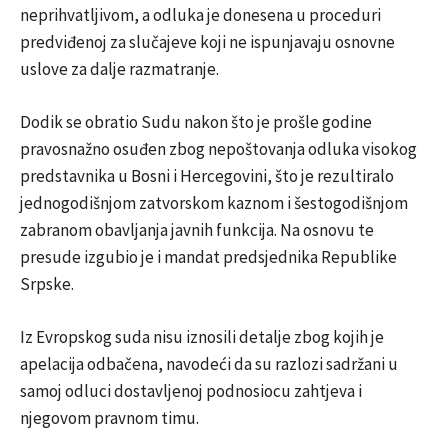
neprihvatljivom, a odluka je donesena u proceduri
predviđenoj za slučajeve koji ne ispunjavaju osnovne
uslove za dalje razmatranje.
Dodik se obratio Sudu nakon što je prošle godine
pravosnažno osuđen zbog nepoštovanja odluka visokog
predstavnika u Bosni i Hercegovini, što je rezultiralo
jednogodišnjom zatvorskom kaznom i šestogodišnjom
zabranom obavljanja javnih funkcija. Na osnovu te
presude izgubio je i mandat predsjednika Republike
Srpske.
Iz Evropskog suda nisu iznosili detalje zbog kojih je
apelacija odbačena, navodeći da su razlozi sadržani u
samoj odluci dostavljenoj podnosiocu zahtjeva i
njegovom pravnom timu.