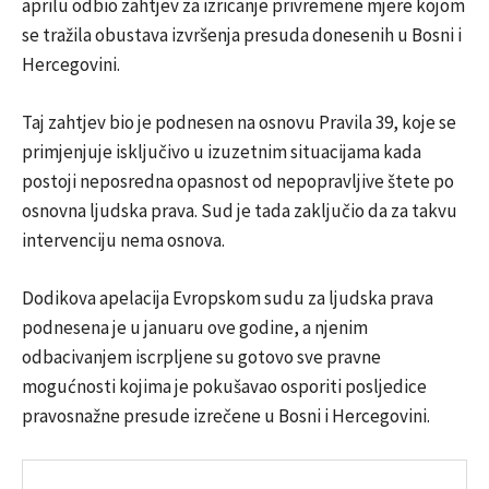
aprilu odbio zahtjev za izricanje privremene mjere kojom
se tražila obustava izvršenja presuda donesenih u Bosni i
Hercegovini.
Taj zahtjev bio je podnesen na osnovu Pravila 39, koje se
primjenjuje isključivo u izuzetnim situacijama kada
postoji neposredna opasnost od nepopravljive štete po
osnovna ljudska prava. Sud je tada zaključio da za takvu
intervenciju nema osnova.
Dodikova apelacija Evropskom sudu za ljudska prava
podnesena je u januaru ove godine, a njenim
odbacivanjem iscrpljene su gotovo sve pravne
mogućnosti kojima je pokušavao osporiti posljedice
pravosnažne presude izrečene u Bosni i Hercegovini.