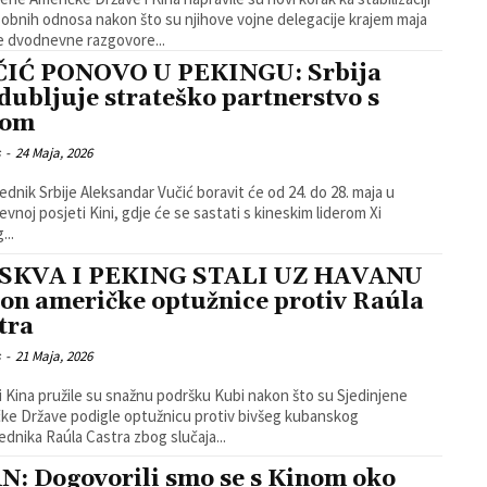
bnih odnosa nakon što su njihove vojne delegacije krajem maja
e dvodnevne razgovore...
IĆ PONOVO U PEKINGU: Srbija
dubljuje strateško partnerstvo s
nom
s
-
24 Maja, 2026
ednik Srbije Aleksandar Vučić boravit će od 24. do 28. maja u
evnoj posjeti Kini, gdje će se sastati s kineskim liderom Xi
...
SKVA I PEKING STALI UZ HAVANU
on američke optužnice protiv Raúla
tra
s
-
21 Maja, 2026
 i Kina pružile su snažnu podršku Kubi nakon što su Sjedinjene
ke Države podigle optužnicu protiv bivšeg kubanskog
ednika Raúla Castra zbog slučaja...
N: Dogovorili smo se s Kinom oko