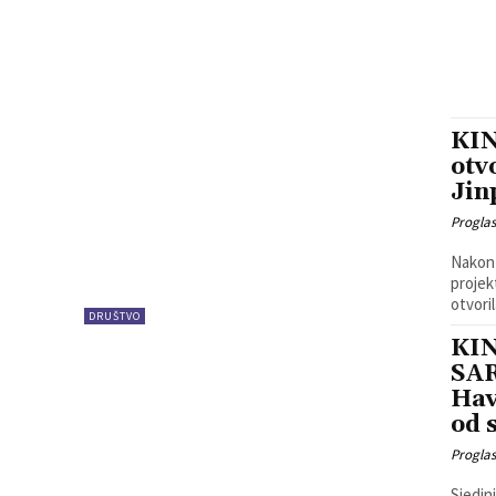
KIN
otv
Jin
Progla
Nakon 
projek
otvoril
DRUŠTVO
KI
SAR
Hav
od 
Progla
Sjedin