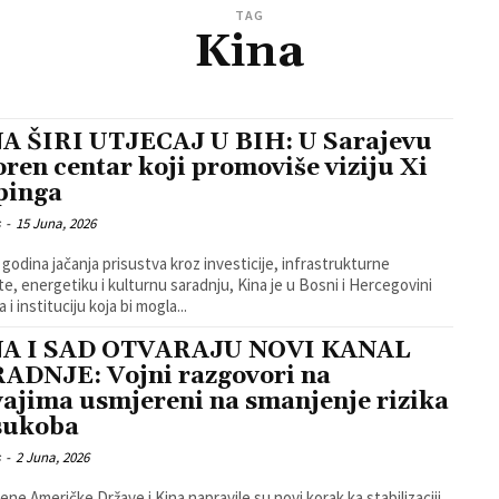
TAG
Kina
A ŠIRI UTJECAJ U BIH: U Sarajevu
oren centar koji promoviše viziju Xi
pinga
s
-
15 Juna, 2026
godina jačanja prisustva kroz investicije, infrastrukturne
te, energetiku i kulturnu saradnju, Kina je u Bosni i Hercegovini
a i instituciju koja bi mogla...
NA I SAD OTVARAJU NOVI KANAL
ADNJE: Vojni razgovori na
ajima usmjereni na smanjenje rizika
sukoba
s
-
2 Juna, 2026
jene Američke Države i Kina napravile su novi korak ka stabilizaciji