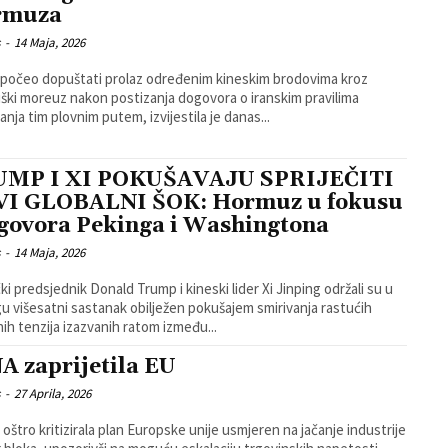
rmuza
s
-
14 Maja, 2026
e počeo dopuštati prolaz određenim kineskim brodovima kroz
ki moreuz nakon postizanja dogovora o iranskim pravilima
anja tim plovnim putem, izvijestila je danas...
UMP I XI POKUŠAVAJU SPRIJEČITI
I GLOBALNI ŠOK: Hormuz u fokusu
govora Pekinga i Washingtona
s
-
14 Maja, 2026
ki predsjednik Donald Trump i kineski lider Xi Jinping održali su u
u višesatni sastanak obilježen pokušajem smirivanja rastućih
nih tenzija izazvanih ratom između...
A zaprijetila EU
s
-
27 Aprila, 2026
e oštro kritizirala plan Europske unije usmjeren na jačanje industrije