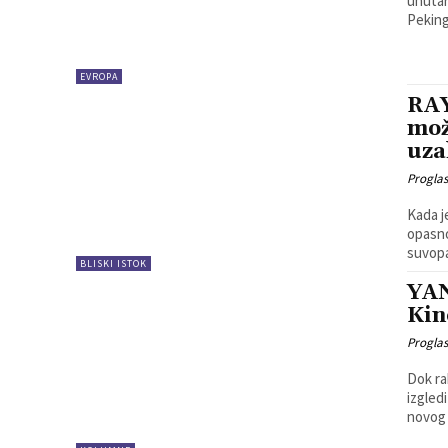
unutar
Peking
EVROPA
RAY
mož
uza
Progla
Kada j
opasno
suvopar
BLISKI ISTOK
YAN
Kin
Progla
Dok ra
izgled
novog 