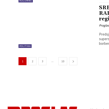
KOLUMNE
SR
RAK
reg
Progla
Predsj
supers
borben
POLITIKA
...
1
2
3
10