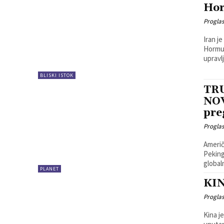
Ho
Progla
Iran j
Hormuš
upravlj
BLISKI ISTOK
TR
NOV
pre
Progla
Američ
Peking
global
PLANET
KIN
Progla
Kina j