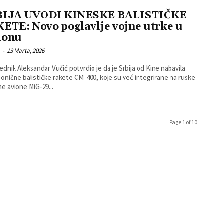
BIJA UVODI KINESKE BALISTIČKE
ETE: Novo poglavlje vojne utrke u
ionu
s
-
13 Marta, 2026
ednik Aleksandar Vučić potvrdio je da je Srbija od Kine nabavila
onične balističke rakete CM-400, koje su već integrirane na ruske
e avione MiG-29...
Page 1 of 10