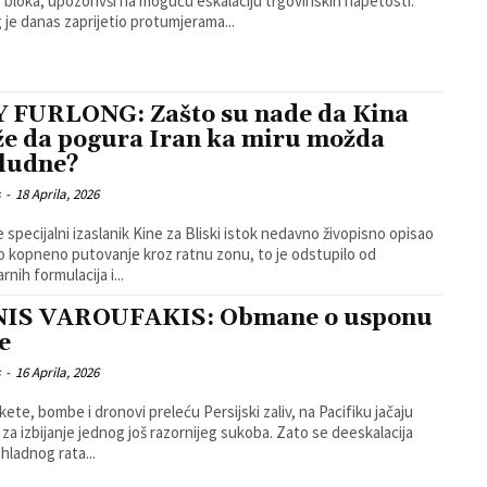
 bloka, upozorivši na moguću eskalaciju trgovinskih napetosti.
 je danas zaprijetio protumjerama...
 FURLONG: Zašto su nade da Kina
e da pogura Iran ka miru možda
ludne?
s
-
18 Aprila, 2026
e specijalni izaslanik Kine za Bliski istok nedavno živopisno opisao
 kopneno putovanje kroz ratnu zonu, to je odstupilo od
nih formulacija i...
IS VAROUFAKIS: Obmane o usponu
e
s
-
16 Aprila, 2026
kete, bombe i dronovi preleću Persijski zaliv, na Pacifiku jačaju
i za izbijanje jednog još razornijeg sukoba. Zato se deeskalacija
hladnog rata...