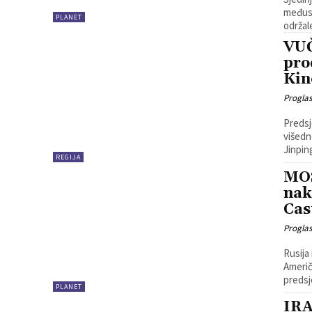
međuso
PLANET
održal
VUČ
pro
Ki
Progla
Predsj
višedn
Jinping
REGIJA
MO
nak
Cas
Progla
Rusija
Američ
predsj
PLANET
IRA