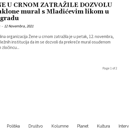
NE U CRNOM ZATRAŽILE DOZVOLU
uklone mural s Mladićevim likom u
gradu
s
-
12 Novembra, 2021
ina organizacija Žene u crnom zatražila je u petak, 12. novembra,
ležnih institucija da im se dozvoli da prekreče mural osuđenom
 zločincu...
Page 1 of 2
Politika
Društvo
Kolumne
Planet
Kultura
Inter