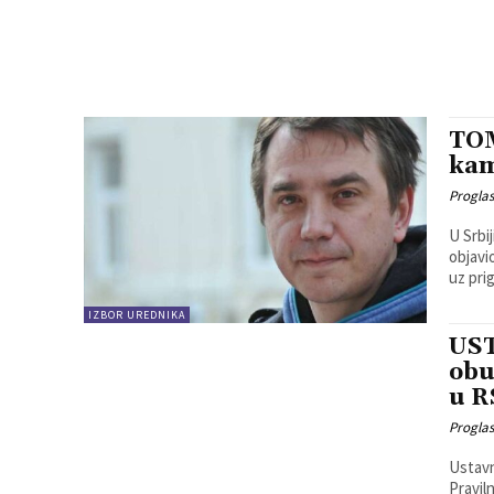
TOM
kam
Progla
U Srbi
objavi
uz pri
IZBOR UREDNIKA
UST
obu
u R
Progla
Ustavn
Pravil