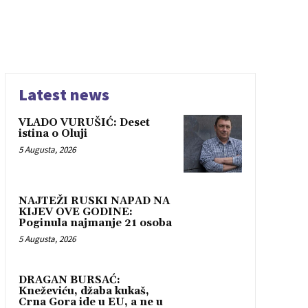
Latest news
VLADO VURUŠIĆ: Deset
istina o Oluji
5 Augusta, 2026
NAJTEŽI RUSKI NAPAD NA
KIJEV OVE GODINE:
Poginula najmanje 21 osoba
5 Augusta, 2026
DRAGAN BURSAĆ:
Kneževiću, džaba kukaš,
Crna Gora ide u EU, a ne u