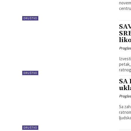
novemb
DRUŠTVO
SA
SRB
lik
Progla
Izvest
petak,
ratnog
DRUŠTVO
SA 
ukl
Progla
Sa zah
ratnom
ljudska
DRUŠTVO