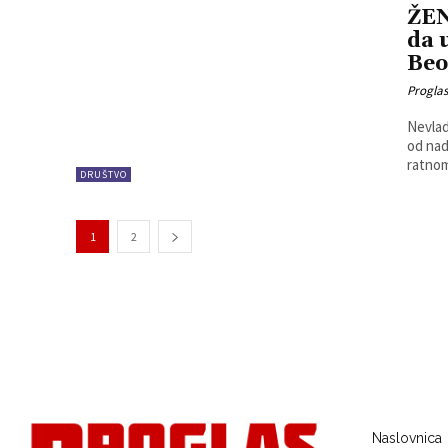
ŽE
da 
Beo
Progla
Nevlad
od nad
ratnom
DRUŠTVO
1
2
Naslovnica