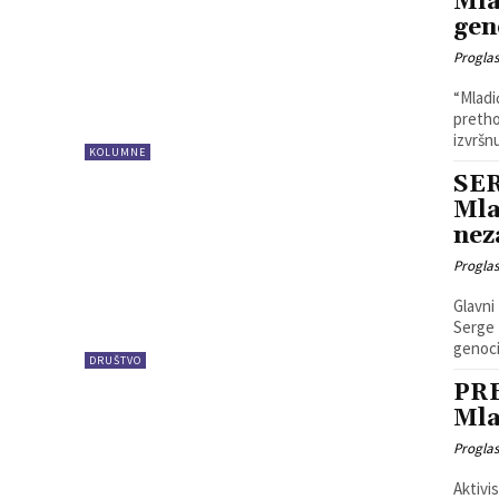
Mla
gen
Progla
“Mladi
prethod
izvršn
KOLUMNE
SE
Mla
nez
Progla
Glavni
Serge 
genoci
DRUŠTVO
PRE
Mla
Progla
Aktivis