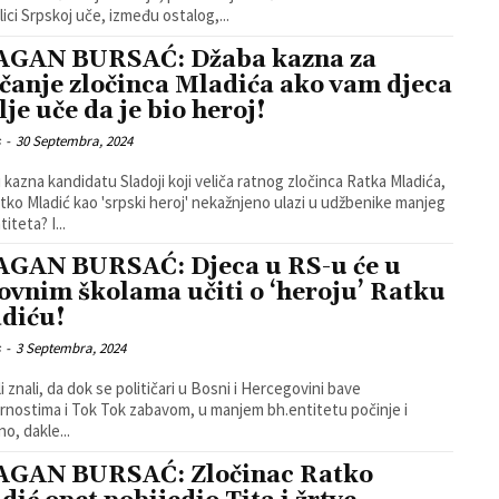
ici Srpskoj uče, između ostalog,...
GAN BURSAĆ: Džaba kazna za
ičanje zločinca Mladića ako vam djeca
lje uče da je bio heroj!
s
-
30 Septembra, 2024
kazna kandidatu Sladoji koji veliča ratnog zločinca Ratka Mladića,
tko Mladić kao 'srpski heroj' nekažnjeno ulazi u udžbenike manjeg
iteta? I...
GAN BURSAĆ: Djeca u RS-u će u
ovnim školama učiti o ‘heroju’ Ratku
diću!
s
-
3 Septembra, 2024
li znali, da dok se političari u Bosni i Hercegovini bave
nostima i Tok Tok zabavom, u manjem bh.entitetu počinje i
o, dakle...
GAN BURSAĆ: Zločinac Ratko