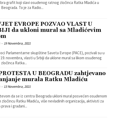
ra grafit koji slavi osuđenog ratnog zločinca Ratka Mladića u
centru Beograda. To je za Radio...
VJET EVROPE POZVAO VLAST U
IJI da ukloni mural sa Mladićevim
om
s
-
19 Novembra, 2021
ioci Parlamentarne skupštine Saveta Evrope (PACE), pozivali su u
 19. novembra, vlasti u Srbiji da uklone mural sa likom osuđenog
 zločinca Ratka...
PROTESTA U BEOGRADU zahtjevano
anjanje murala Ratku Mladiću
s
-
13 Novembra, 2021
tevom da se iz centra Beograda ukloni mural posvećen osuđenom
 zločincu Ratku Mladiću, više nevladinih organizacija, aktivisti za
 prava i građani...