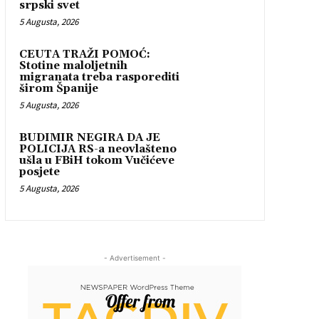
srpski svet
5 Augusta, 2026
CEUTA TRAŽI POMOĆ:
Stotine maloljetnih
migranata treba rasporediti
širom Španije
5 Augusta, 2026
BUDIMIR NEGIRA DA JE
POLICIJA RS-a neovlašteno
ušla u FBiH tokom Vučićeve
posjete
5 Augusta, 2026
- Advertisement -