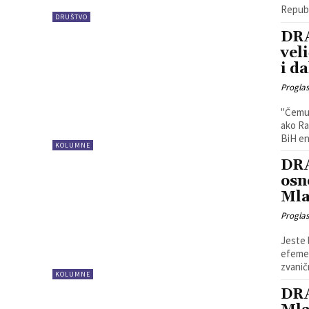
Republ
DRUŠTVO
DRA
vel
i da
Progla
"Čemu 
ako Ra
BiH ent
KOLUMNE
DRA
osn
Mla
Progla
Jeste 
efemer
zvaničn
KOLUMNE
DRA