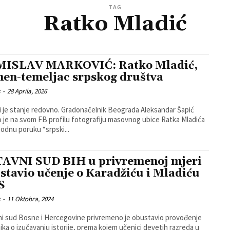
TAG
Ratko Mladić
ISLAV MARKOVIĆ: Ratko Mladić,
en-temeljac srpskog društva
s
-
28 Aprila, 2026
ji je stanje redovno. Gradonačelnik Beograda Aleksandar Šapić
o je na svom FB profilu fotografiju masovnog ubice Ratka Mladića
godnu poruku “srpski...
AVNI SUD BIH u privremenoj mjeri
stavio učenje o Karadžiću i Mladiću
S
s
-
11 Oktobra, 2024
i sud Bosne i Hercegovine privremeno je obustavio provođenje
nika o izučavanju istorije, prema kojem učenici devetih razreda u