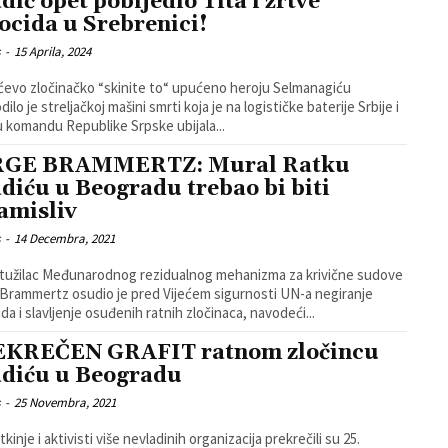
dić opet pobijedio Tita i žrtve
ocida u Srebrenici!
s
-
15 Aprila, 2024
ćevo zločinačko “skinite to“ upućeno heroju Selmanagiću
ilo je streljačkoj mašini smrti koja je na logističke baterije Srbije i
u komandu Republike Srpske ubijala...
RGE BRAMMERTZ: Mural Ratku
diću u Beogradu trebao bi biti
amisliv
s
-
14 Decembra, 2021
 tužilac Međunarodnog rezidualnog mehanizma za krivične sudove
Brammertz osudio je pred Vijećem sigurnosti UN-a negiranje
da i slavljenje osuđenih ratnih zločinaca, navodeći...
KREČEN GRAFIT ratnom zločincu
diću u Beogradu
s
-
25 Novembra, 2021
tkinje i aktivisti više nevladinih organizacija prekrečili su 25.