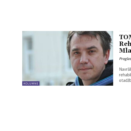
TO
Reh
Mla
Progla
Navrši
rehabi
otadžb
KOLUMNE