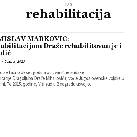
TAG
rehabilitacija
MISLAV MARKOVIĆ:
abilitacijom Draže rehabilitovan je i
dić
s
-
5 Juna, 2025
lo se tačno deset godina od zvanične sudske
litacije Dragoljuba Draže Mihailovića, vođe Jugoslovenske vojske u
ini. Te 2015. godine, Viši sud u Beogradu usvojio...