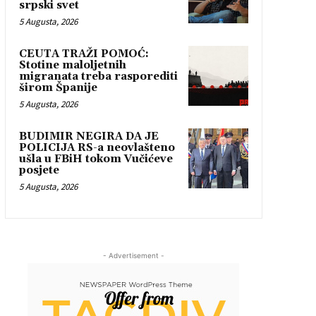
srpski svet
5 Augusta, 2026
CEUTA TRAŽI POMOĆ:
Stotine maloljetnih
migranata treba rasporediti
širom Španije
5 Augusta, 2026
BUDIMIR NEGIRA DA JE
POLICIJA RS-a neovlašteno
ušla u FBiH tokom Vučićeve
posjete
5 Augusta, 2026
- Advertisement -