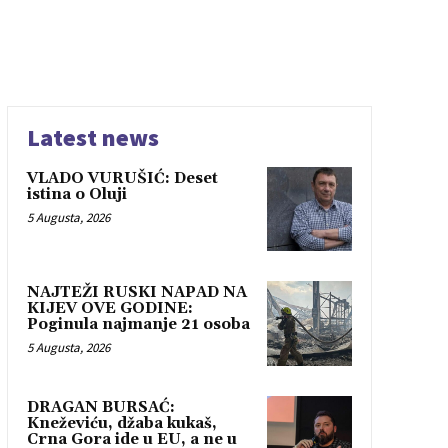
Latest news
VLADO VURUŠIĆ: Deset
istina o Oluji
5 Augusta, 2026
NAJTEŽI RUSKI NAPAD NA
KIJEV OVE GODINE:
Poginula najmanje 21 osoba
5 Augusta, 2026
DRAGAN BURSAĆ:
Kneževiću, džaba kukaš,
Crna Gora ide u EU, a ne u