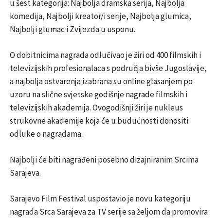
u šest kategorija: Najbolja dramska serija, Najbolja
komedija, Najbolji kreator/i serije, Najbolja glumica,
Najbolji glumac i Zvijezda u usponu.
O dobitnicima nagrada odlučivao je žiri od 400 filmskih i
televizijskih profesionalaca s područja bivše Jugoslavije,
a najbolja ostvarenja izabrana su online glasanjem po
uzoru na slične svjetske godišnje nagrade filmskih i
televizijskih akademija. Ovogodišnji žiri je nukleus
strukovne akademije koja će u budućnosti donositi
odluke o nagradama.
Najbolji će biti nagrađeni posebno dizajniranim Srcima
Sarajeva.
Sarajevo Film Festival uspostavio je novu kategoriju
nagrada Srca Sarajeva za TV serije sa željom da promovira