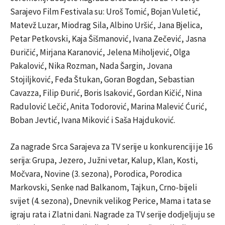
Sarajevo Film Festivala su: Uroš Tomić, Bojan Vuletić,
Matevž Luzar, Miodrag Sila, Albino Uršić, Jana Bjelica,
Petar Petkovski, Kaja Šišmanović, Ivana Zečević, Jasna
Đuričić, Mirjana Karanović, Jelena Miholjević, Olga
Pakalović, Nika Rozman, Nada Šargin, Jovana
Stojiljković, Feđa Štukan, Goran Bogdan, Sebastian
Cavazza, Filip Đurić, Boris Isaković, Gordan Kičić, Nina
Radulović Lečić, Anita Todorović, Marina Malević Ćurić,
Boban Jevtić, Ivana Miković i Saša Hajduković.
Za nagrade Srca Sarajeva za TV serije u konkurenciji je 16
serija: Grupa, Jezero, Južni vetar, Kalup, Klan, Kosti,
Močvara, Novine (3. sezona), Porodica, Porodica
Markovski, Senke nad Balkanom, Tajkun, Crno-bijeli
svijet (4. sezona), Dnevnik velikog Perice, Mama i tata se
igraju rata i Zlatni dani. Nagrade za TV serije dodjeljuju se