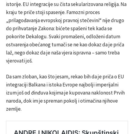
istorije. EU integracije su čista sekularizovana religija. Na
kraju te priče stoji spasenje. Famozni proces
„prilagođavanja evropskoj pravnoj stečevini“ nije drugo
do prihvatanje Zakona: bićete spašeni tek kada se
pokorite Dekalogu. Svaki promašeni, odloženi datum
ostvarenja obećanog tumači se ne kao dokaz da je priča
laž, nego dokaz da je naša vjera ispravna – samo treba
vjerovati još.
Da sam zloban, kao što jesam, rekao bih da je priča o EU
integraciji Balkana i istoka Evrope najbolji imperijalni
izum još od đinđuva kojima je kupovana naklonost Prvih
naroda, dok im je spreman pokolj i otimačina njihove
zemlje.