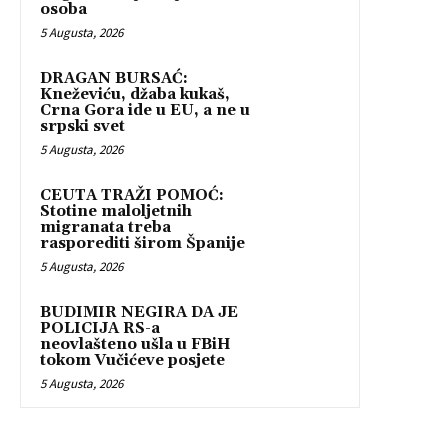
osoba
5 Augusta, 2026
DRAGAN BURSAĆ:
Kneževiću, džaba kukaš,
Crna Gora ide u EU, a ne u
srpski svet
5 Augusta, 2026
CEUTA TRAŽI POMOĆ:
Stotine maloljetnih
migranata treba
rasporediti širom Španije
5 Augusta, 2026
BUDIMIR NEGIRA DA JE
POLICIJA RS-a
neovlašteno ušla u FBiH
tokom Vučićeve posjete
5 Augusta, 2026