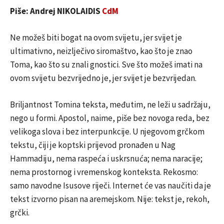
Piše: Andrej NIKOLAIDIS
CdM
Ne možeš biti bogat na ovom svijetu, jer svijet je
ultimativno, neizlječivo siromaštvo, kao što je znao
Toma, kao što su znali gnostici. Sve što možeš imati na
ovom svijetu bezvrijedno je, jer svijet je bezvrijedan.
Briljantnost Tomina teksta, međutim, ne leži u sadržaju,
nego u formi. Apostol, naime, piše bez novoga reda, bez
velikoga slova i bez interpunkcije. U njegovom grčkom
tekstu, čiji je koptski prijevod pronađen u Nag
Hammadiju, nema raspeća i uskrsnuća; nema naracije;
nema prostornog i vremenskog konteksta. Rekosmo:
samo navodne Isusove riječi. Internet će vas naučiti da je
tekst izvorno pisan na aremejskom. Nije: tekst je, rekoh,
grčki.