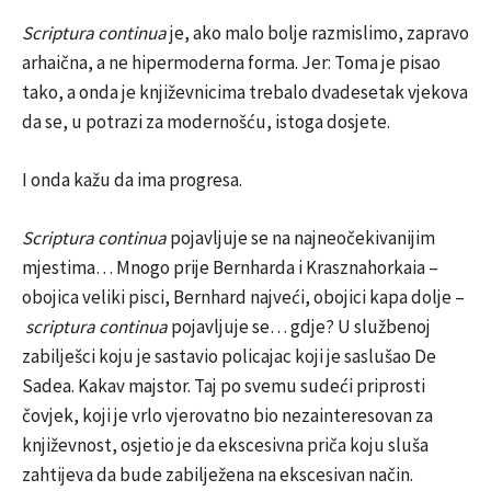
Scriptura continua
je, ako malo bolje razmislimo, zapravo
arhaična, a ne hipermoderna forma. Jer: Toma je pisao
tako, a onda je književnicima trebalo dvadesetak vjekova
da se, u potrazi za modernošću, istoga dosjete.
I onda kažu da ima progresa.
Scriptura continua
pojavljuje se na najneočekivanijim
mjestima… Mnogo prije Bernharda i Krasznahorkaia –
obojica veliki pisci, Bernhard najveći, obojici kapa dolje –
scriptura continua
pojavljuje se… gdje? U službenoj
zabilješci koju je sastavio policajac koji je saslušao De
Sadea. Kakav majstor. Taj po svemu sudeći priprosti
čovjek, koji je vrlo vjerovatno bio nezainteresovan za
književnost, osjetio je da ekscesivna priča koju sluša
zahtijeva da bude zabilježena na ekscesivan način.