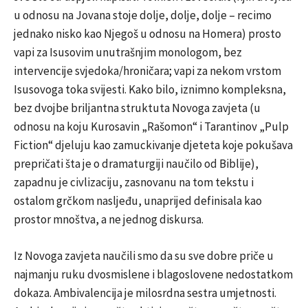
u odnosu na Jovana stoje dolje, dolje, dolje – recimo
jednako nisko kao Njegoš u odnosu na Homera) prosto
vapi za Isusovim unutrašnjim monologom, bez
intervencije svjedoka/hroničara; vapi za nekom vrstom
Isusovoga toka svijesti. Kako bilo, iznimno kompleksna,
bez dvojbe briljantna struktuta Novoga zavjeta (u
odnosu na koju Kurosavin „Rašomon“ i Tarantinov „Pulp
Fiction“ djeluju kao zamuckivanje djeteta koje pokušava
prepričati šta je o dramaturgiji naučilo od Biblije),
zapadnu je civlizaciju, zasnovanu na tom tekstu i
ostalom grčkom nasljeđu, unaprijed definisala kao
prostor mnoštva, a ne jednog diskursa.
Iz Novoga zavjeta naučili smo da su sve dobre priče u
najmanju ruku dvosmislene i blagoslovene nedostatkom
dokaza. Ambivalencija je milosrdna sestra umjetnosti.