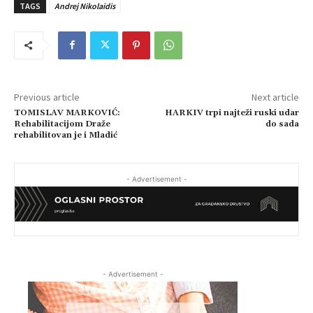
TAGS
Andrej Nikolaidis
Previous article
Next article
TOMISLAV MARKOVIĆ:
HARKIV trpi najteži ruski udar
Rehabilitacijom Draže
do sada
rehabilitovan je i Mladić
- Advertisement -
- Advertisement -