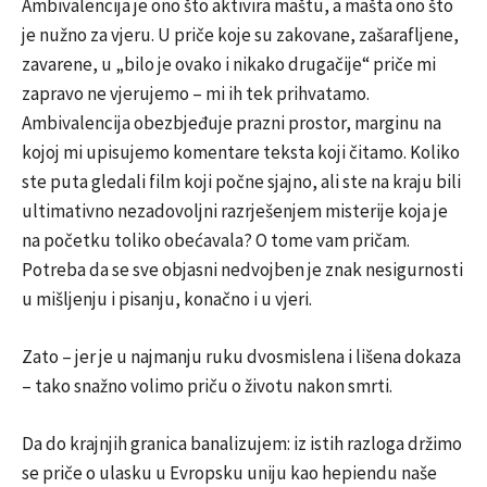
Ambivalencija je ono što aktivira maštu, a mašta ono što
je nužno za vjeru. U priče koje su zakovane, zašarafljene,
zavarene, u „bilo je ovako i nikako drugačije“ priče mi
zapravo ne vjerujemo – mi ih tek prihvatamo.
Ambivalencija obezbjeđuje prazni prostor, marginu na
kojoj mi upisujemo komentare teksta koji čitamo. Koliko
ste puta gledali film koji počne sjajno, ali ste na kraju bili
ultimativno nezadovoljni razrješenjem misterije koja je
na početku toliko obećavala? O tome vam pričam.
Potreba da se sve objasni nedvojben je znak nesigurnosti
u mišljenju i pisanju, konačno i u vjeri.
Zato – jer je u najmanju ruku dvosmislena i lišena dokaza
– tako snažno volimo priču o životu nakon smrti.
Da do krajnjih granica banalizujem: iz istih razloga držimo
se priče o ulasku u Evropsku uniju kao hepiendu naše