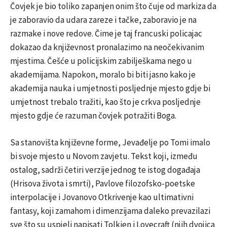
Čovjek je bio toliko zapanjen onim što čuje od markiza da
je zaboravio da udara zareze i tačke, zaboravio je na
razmake i nove redove. Čime je taj francuski policajac
dokazao da književnost pronalazimo na neočekivanim
mjestima. Češće u policijskim zabilješkama nego u
akademijama. Napokon, moralo bi biti jasno kako je
akademija nauka i umjetnosti posljednje mjesto gdje bi
umjetnost trebalo tražiti, kao što je crkva posljednje
mjesto gdje će razuman čovjek potražiti Boga.
Sa stanovišta književne forme, Jevađelje po Tomi imalo
bi svoje mjesto u Novom zavjetu. Tekst koji, između
ostalog, sadrži četiri verzije jednog te istog događaja
(Hrisova života i smrti), Pavlove filozofsko-poetske
interpolacije i Jovanovo Otkrivenje kao ultimativni
fantasy, koji zamahom i dimenzijama daleko prevazilazi
sve što su uspjeli napisati Tolkien i Lovecraft (njih dvojica