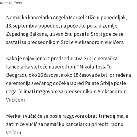
foto: YouTube
Nemačka kancelarka Angela Merkel stiže u ponedeljak,
13. septembra popodne, na početku puta u zemlje
Zapadnog Balkana, u zvaničnu posetu Srbiji gde će se
sastati sa predsednikom Srbije Aleksandrom Vučićem.
Kako je najavljeno iz predsedništva Srbije nemačka
kancelarka sleteće na aerodrom “Nikola Tesla”u
Beogradu oko 16 časova, a oko 18 časova će biti priređena
ceremonija svečanog dočeka ispred Palate Srbija posle
čega će imati razgovore sa predsednikom Aleksandrom
Vučićem.
Merkel i Vučić će se posle razgovora obratiti medijima, a
zatim će Vučić za nemačku kancelarku prirediti radnu
večeru.