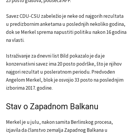
25 posto glasova, podseća AFP.
Savez CDU-CSU zabeležio je neke od najgorih rezultata
u predizbornim anketama u poslednjih nekoliko godina,
dok se Merkel sprema napustiti politiku nakon 16 godina
na vlasti.
Istraživanje za dnevni list Bild pokazalo je da je
konzervativni savez ima 20 posto podrške, što je njihov
najgori rezultat u posleratnom periodu. Predvođen
Angelom Merkel, blok je osvojio 33 posto na poslednjim
izborima 2017. godine.
Stav o Zapadnom Balkanu
Merkel je u julu, nakon samita Berlinskog procesa,
izjavila da članstvo zemalja Zapadnog Balkana u