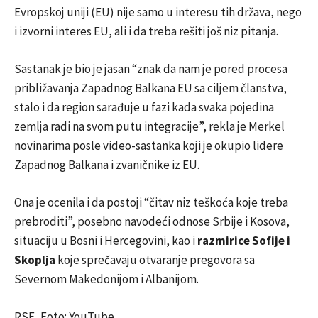
Evropskoj uniji (EU) nije samo u interesu tih država, nego
i izvorni interes EU, ali i da treba rešiti još niz pitanja.
Sastanak je bio je jasan “znak da nam je pored procesa
približavanja Zapadnog Balkana EU sa ciljem članstva,
stalo i da region sarađuje u fazi kada svaka pojedina
zemlja radi na svom putu integracije”, rekla je Merkel
novinarima posle video-sastanka koji je okupio lidere
Zapadnog Balkana i zvaničnike iz EU.
Ona je ocenila i da postoji “čitav niz teškoća koje treba
prebroditi”, posebno navodeći odnose Srbije i Kosova,
situaciju u Bosni i Hercegovini, kao i
razmirice Sofije i
Skoplja
koje sprečavaju otvaranje pregovora sa
Severnom Makedonijom i Albanijom.
RSE, Foto: YouTube