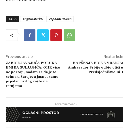
TAGS
Angela Merkel
Zapadni Balkan
Previous article
Next article
ZABRINJAVAJUĆA PORUKA
HAPŠENJE EDINA VRANJA:
EMIRA SULJAGIĆA: OHR više
Ambasador Srbije odbio otići u
ne postoji, nadam se da je to
Predsjedništvo BiH
svima u Sarajevu jasno, samo
je jedan razlog zašto ne
ratujemo
- Advertisement -