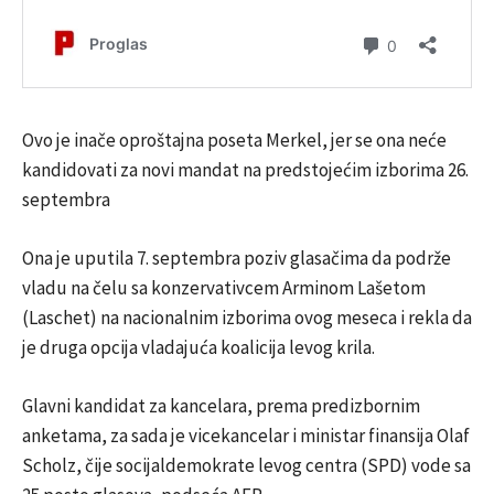
Ovo je inače oproštajna poseta Merkel, jer se ona neće
kandidovati za novi mandat na predstojećim izborima 26.
septembra
Ona je uputila 7. septembra poziv glasačima da podrže
vladu na čelu sa konzervativcem Arminom Lašetom
(Laschet) na nacionalnim izborima ovog meseca i rekla da
je druga opcija vladajuća koalicija levog krila.
Glavni kandidat za kancelara, prema predizbornim
anketama, za sada je vicekancelar i ministar finansija Olaf
Scholz, čije socijaldemokrate levog centra (SPD) vode sa