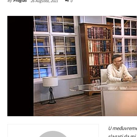
By
Proglas
26 Augusta, 2021
0
U međuvremenu
slagati da mi 