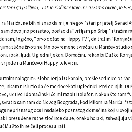
o, ciritam ga pažljivo, “ratne zločince koje mi čuvamo ovdje po Be
ra Marića, ne bih ni znao da mi je njegov “stari prijatelj Senad A
 sam dovoljno porastao, poslao da “vršljam po Srbiji” i tražim r
nda sam, logično, “prvo došao na Happy TV”, da tražim “Kornjaču
njima slične životinje što povremeno svraćaju u Marićev studio 
 oni, ipak, ljudi. Ugledni ljekari. Domaćini, rekao bi Duško Kornj
 srijede na Marićevoj Happy televiziji.
putnim nalogom Oslobođenja i O kanala, prošle sedmice otišao 
ce, nisam ni slutio da će me dočekati uglednici. Prvi od njih, Du
ove, učtivo i domaćinski će mi razbiti telefon. Nakon što sam “v
svratio sam sam do Novog Beograda, kod Milomira Marića, “st
moga nepriznatog oca i nadaleko poznatog domaćina koji u svoj
čak i presuđene ratne zločince da se, onako horski, zahvaljuju v
čiću što ih ne želi procesuirati.