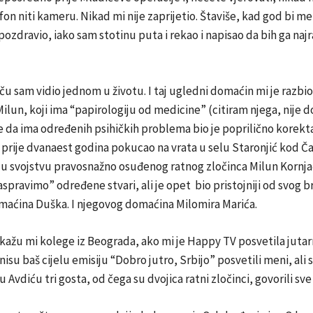
efon niti kameru. Nikad mi nije zaprijetio. Štaviše, kad god bi me
pozdravio, iako sam stotinu puta i rekao i napisao da bih ga najr
u sam vidio jednom u životu. I taj ugledni domaćin mi je razbio
ilun, koji ima “papirologiju od medicine” (citiram njega, nije d
e da ima određenih psihičkih problema bio je poprilično korek
rije dvanaest godina pokucao na vrata u selu Staronjić kod Ča
 u svojstvu pravosnažno osuđenog ratnog zločinca Milun Kornja
aspravimo” određene stvari, ali je opet bio pristojniji od svog b
aćina Duška. I njegovog domaćina Milomira Marića.
kažu mi kolege iz Beograda, ako mi je Happy TV posvetila jutar
isu baš cijelu emisiju “Dobro jutro, Srbijo” posvetili meni, ali s
 Avdiću tri gosta, od čega su dvojica ratni zločinci, govorili sve