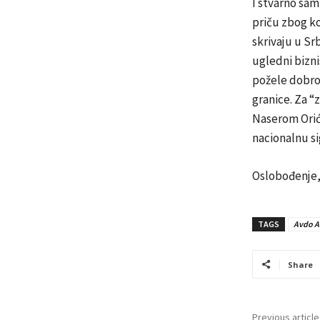
I stvarno sam
priču zbog ko
skrivaju u Sr
ugledni bizni
požele dobro 
granice. Za “
Naserom Orić
nacionalnu si
Oslobođenje,
TAGS
Avdo A
Share
Previous article