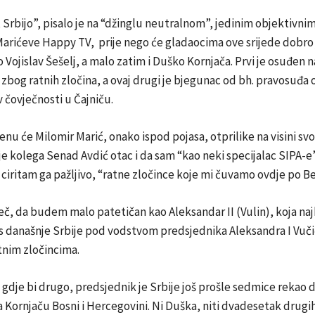
 Srbijo”, pisalo je na “džinglu neutralnom”, jedinim objektivni
rićeve Happy TV, prije nego će gladaocima ove srijede dobro 
o Vojislav Šešelj, a malo zatim i Duško Kornjača. Prvi je osuđen 
 zbog ratnih zločina, a ovaj drugi je bjegunac od bh. pravosuđa
v čovječnosti u Čajniču.
 će Milomir Marić, onako ispod pojasa, otprilike na visini sv
 je kolega Senad Avdić otac i da sam “kao neki specijalac SIPA-e”
io, ciritam ga pažljivo, “ratne zločince koje mi čuvamo ovdje po 
eč, da budem malo patetičan kao Aleksandar II (Vulin), koja naj
s današnje Srbije pod vodstvom predsjednika Aleksandra I Vuč
tnim zločincima.
 gdje bi drugo, predsjednik je Srbije još prošle sedmice rekao 
a Kornjaču Bosni i Hercegovini. Ni Duška, niti dvadesetak drugih