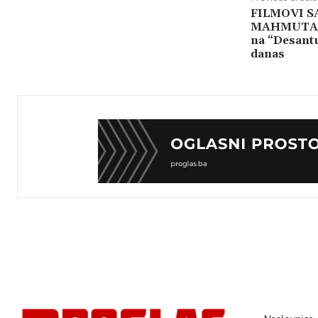
FILMOVI SA
MAHMUTA 
na “Desantu
danas