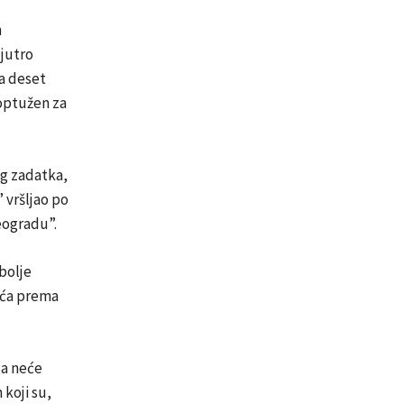
m
jutro
na deset
 optužen za
og zadatka,
 vršljao po
Beogradu”.
bolje
ića prema
da neće
 koji su,