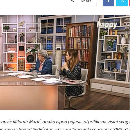
Share
 će Milomir Marić, onako ispod pojasa, otprilike na visini svog
je kolega Senad Avdić otac i da sam “kao neki specijalac SIPA-e” 