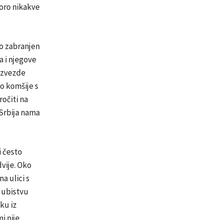
koro nikakve
no zabranjen
a i njegove
 “zvezde
ao komšije s
ročiti na
 Srbija nama
i često
dvije. Oko
a ulici s
o ubistvu
ku iz
i nije