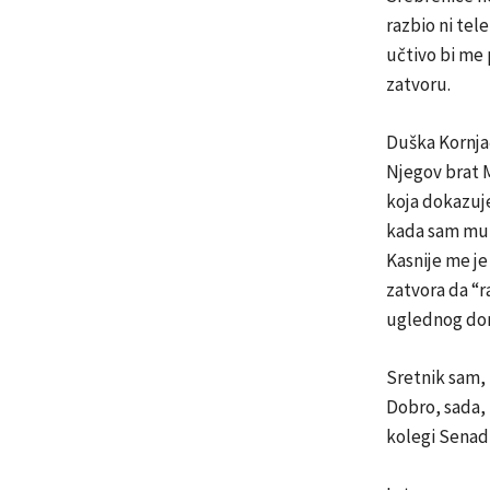
razbio ni tel
učtivo bi me 
zatvoru.
Duška Kornjač
Njegov brat M
koja dokazuj
kada sam mu p
Kasnije me je
zatvora da “r
uglednog dom
Sretnik sam, 
Dobro, sada, n
kolegi Senadu