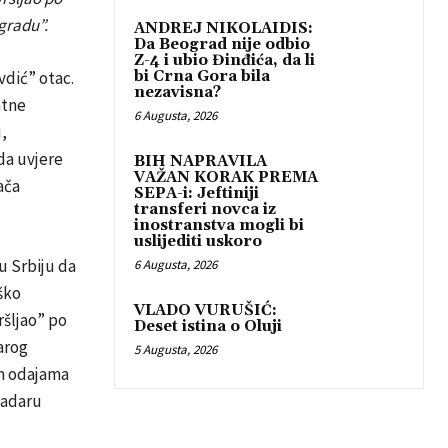
ogradu”.
ANDREJ NIKOLAIDIS:
Da Beograd nije odbio
Z-4 i ubio Đinđića, da li
vdić” otac.
bi Crna Gora bila
nezavisna?
atne
6 Augusta, 2026
,
da uvjere
BIH NAPRAVILA
VAŽAN KORAK PREMA
ača
SEPA-i: Jeftiniji
transferi novca iz
inostranstva mogli bi
uslijediti uskoro
u Srbiju da
6 Augusta, 2026
ško
VLADO VURUŠIĆ:
ršljao” po
Deset istina o Oluji
arog
5 Augusta, 2026
im odajama
ladaru