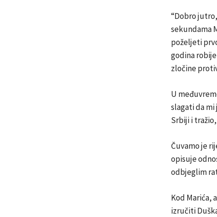
“Dobro jutro,
sekundama Ma
poželjeti prv
godina robije
zločine proti
U međuvremenu
slagati da mi
Srbiji i traž
Čuvamo je rij
opisuje odno
odbjeglim ra
Kod Marića, a
izručiti Dušk