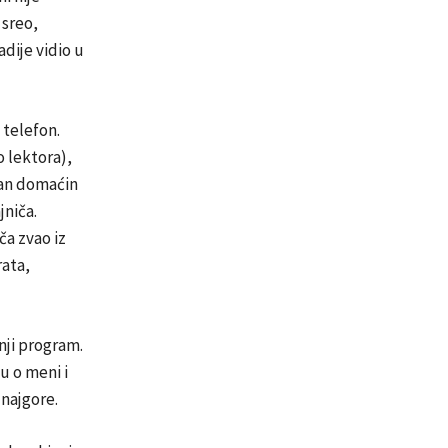
 sreo,
adije vidio u
 telefon.
o lektora),
tan domaćin
jniča.
ča zvao iz
rata,
nji program.
u o meni i
 najgore.