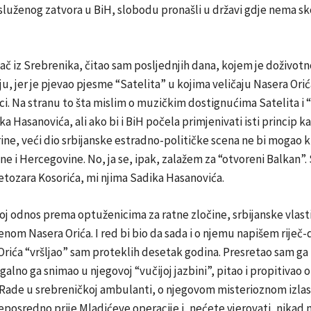
služenog zatvora u BiH, slobodu pronašli u državi gdje nema s
ač iz Srebrenika, čitao sam posljednjih dana, kojem je doživot
ju, jer je pjevao pjesme “Satelita” u kojima veličaju Nasera Orić
ici. Na stranu to šta mislim o muzičkim dostignućima Satelita i
a Hasanovića, ali ako bi i BiH počela primjenivati isti princip k
ine, veći dio srbijanske estradno-političke scena ne bi mogao k
sne i Hercegovine. No, ja se, ipak, zalažem za “otvoreni Balkan”.
etozara Kosorića, mi njima Sadika Hasanovića.
oj odnos prema optuženicima za ratne zločine, srbijanske vlast
nom Nasera Orića. I red bi bio da sada i o njemu napišem riječ-
rića “vršljao” sam proteklih desetak godina. Presretao sam ga n
alno ga snimao u njegovoj “vučijoj jazbini”, pitao i propitivao 
Rade u srebreničkoj ambulanti, o njegovom misterioznom izlas
posredno prije Mladićeve operacije i, nećete vjerovati, nikad m