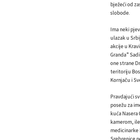
bježeći od za
slobode.
Ima neki pjev
ulazak u Srbi
akcije u Krav
Granda” Sadik
one strane Dr
teritoriju Bo
Kornjaču i Sv
Pravdajući sv
posežu za ime
kuća Nasera O
kamerom, ileg
medicinarke 
Srebrenice ne