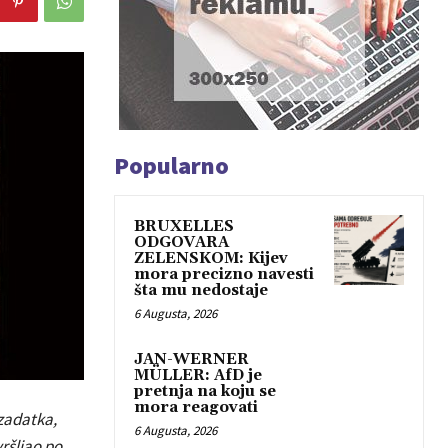
Popularno
BRUXELLES
ODGOVARA
ZELENSKOM: Kijev
mora precizno navesti
šta mu nedostaje
6 Augusta, 2026
JAN-WERNER
MÜLLER: AfD je
pretnja na koju se
mora reagovati
 zadatka,
6 Augusta, 2026
vršljao po