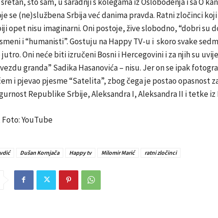
 sretan, što sam, u saradnji s kolegama iz Oslobođenja i sa O kan
je se (ne)službena Srbija već danima pravda. Ratni zločinci koji
biji opet nisu imaginarni. Oni postoje, žive slobodno, “dobri su 
smeni i “humanisti”. Gostuju na Happy TV-u i skoro svake sedmi
jutro. Oni neće biti izručeni Bosni i Hercegovini i za njih su uvi
zvezdu granda” Sadika Hasanovića – nisu. Jer on se ipak fotogra
em i pjevao pjesme “Satelita”, zbog čega je postao opasnost z
gurnost Republike Srbije, Aleksandra I, Aleksandra II i tetke iz
 Foto: YouTube
vdić
Dušan Kornjača
Happy tv
Milomir Marić
ratni zločinci