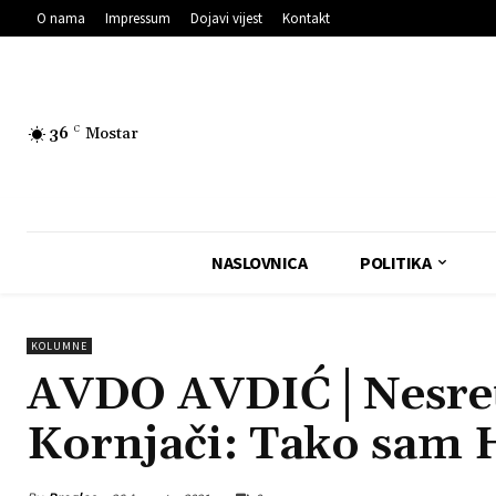
O nama
Impressum
Dojavi vijest
Kontakt
36
C
Mostar
NASLOVNICA
POLITIKA
KOLUMNE
AVDO AVDIĆ│Nesretn
Kornjači: Tako sam