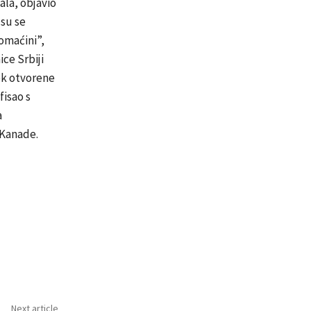
ala, objavio
 su se
domaćini”,
ce Srbiji
jek otvorene
fisao s
a
 Kanade.
Next article