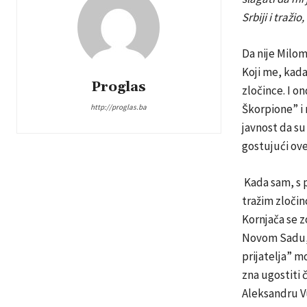
Srbiji i traži
Da nije Milomi
Koji me, kada
Proglas
zločince. I o
Škorpione” i 
http://proglas.ba
javnost da su
gostujući ove
Kada sam, s 
tražim zločin
Kornjača se z
Novom Sadu, 
prijatelja” 
zna ugostiti 
Aleksandru Vu