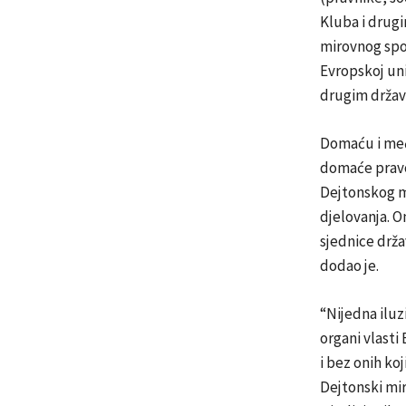
Kluba i drugi
mirovnog spor
Evropskoj un
drugim država
Domaću i međ
domaće pravo
Dejtonskog m
djelovanja. O
sjednice drža
dodao je.
“Nijedna iluzi
organi vlasti
i bez onih k
Dejtonski mi