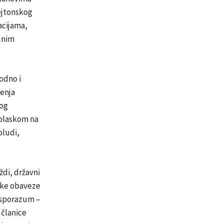
ejtonskog
acijama,
jnim
odno i
enja
kog
dolaskom na
bludi,
ždi, državni
nske obaveze
 sporazum –
 članice