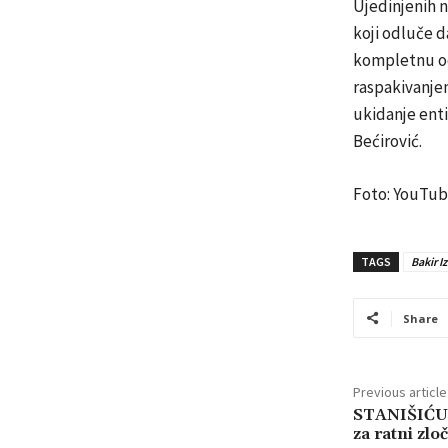
Ujedinjenih n
koji odluče 
kompletnu odg
raspakivanje
ukidanje enti
Bećirović.
Foto: YouTu
TAGS
Bakir I
Share
Previous article
STANIŠIĆU
za ratni zl