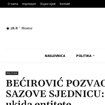
O nama
Impressum
Dojavi vijest
Kontakt
28.8
C
Mostar
NASLOVNICA
POLITIKA
POLITIKA
BEĆIROVIĆ POZVA
SAZOVE SJEDNICU: 
ukida entitete