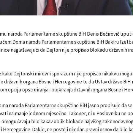
mu naroda Parlamentarne skupštine BiH Denis Bećirović uputio
ućem Doma naroda Parlamentarne skupštine BiH Bakiru Izetb
dnice naglašavajući da Dejton nije propisao blokadu državnih ins
še kako Dejtonski mirovni sporazum nije propisao nikakvu mogu
e državnih organa Bosne i Hercegovine te da Ustav države BiH 
om opciju opstruiranja i blokiranja državnih organa Bosne i He
oma naroda Parlamentarne skupštine BiH jasno propisuje da se
vati najmanje jednom mjesečno. Također, ni u Poslovniku ne po
 omogućavaju bilo kakav oblik blokade najvišeg zakonodavno
i Hercegovine. Dakle, ne postoji nijedan pravni osnov da bilo ko