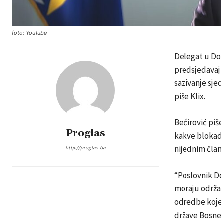
foto: YouTube
Delegat u Do
predsjedavaj
sazivanje sje
piše Klix.
Bećirović pi
Proglas
kakve blokad
nijednim član
http://proglas.ba
“Poslovnik D
moraju održa
odredbe koje
države Bosne 