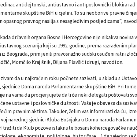
ojedinac antidejtonski, antiustavno i antiposlovnički blokira ra
amentarne skupštine BiH u cjelini. To su neoborive pravne činje
n opasnog pravnog nasilja s nesagledivim posljedicama”, navodi
okada državnih organa Bosne i Hercegovine nije nikakva novina
iustavnog scenarija koji su 1992. godine, prema razrađenim pla
 iz Beograda, primijenili pravosnažno sudski osuđeni ratni zloči
žić, Momčilo Krajišnik, Biljana Plavšić i drugi, navodi on.
zivam da u najkraćem roku počnete sazivati, u skladu s Ustavo
 sjednice Doma naroda Parlamentarne skupštine BiH. Pri tome
nije na vama da procjenjujete da li će neki delegati poštovati svo
ene ustavne i poslovničke dužnosti. Vaša je obaveza da saziva
žećim pravnim aktima. Također, želim vas informirati da ću, iz
prvoj narednoj sjednici Kluba Bošnjaka u Domu naroda Parlamen
H tražiti da Klub pozove istaknute bosanskohercegovačke nau
ciologe, ekonomiste, politologe, historičare…) da zajedno sa 