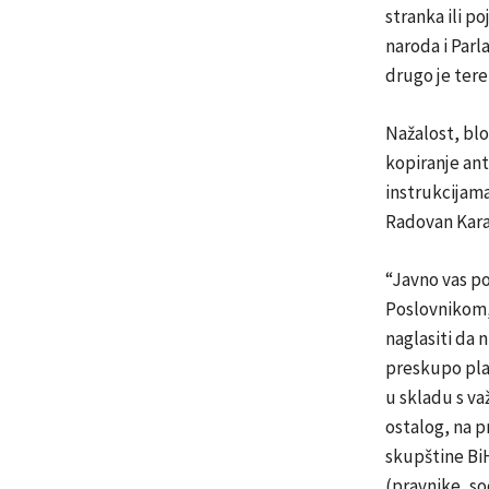
stranka ili p
naroda i Parl
drugo je tere
Nažalost, bl
kopiranje ant
instrukcijama
Radovan Karad
“Javno vas po
Poslovnikom,
naglasiti da 
preskupo plać
u skladu s va
ostalog, na 
skupštine Bi
(pravnike, so