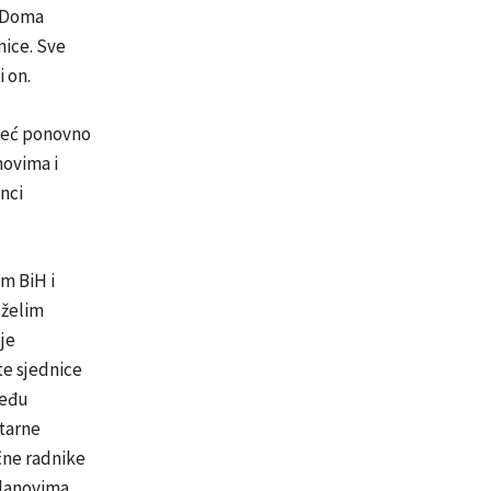
d Doma
nice. Sve
 on.
 već ponovno
novima i
nci
m BiH i
 želim
je
te sjednice
među
tarne
čne radnike
članovima