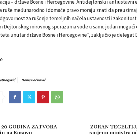
acija – države Bosne i Hercegovine. Antidejtonski i antiustavni
da ruše međunarodno i domaće pravo moraju znati da preuzimaj
ovornost za rušenje temeljnih načela ustavnosti i zakonitosti,
m Dejtonskog mirovnog sporazuma vode u samo jedan mogući 
teta unutar države Bosne i Hercegovine”, zaključio je delegat 
be
zetbegović
Denis Bečirović
 20 GODINA ZATVORA
ZORAN TEGELTIJA 
očin na Kosovu
smjenu ministra o