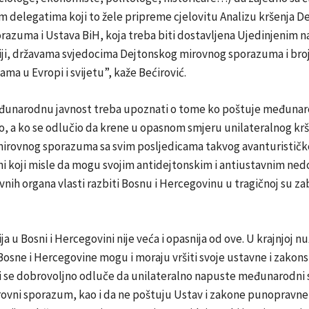
m delegatima koji to žele pripreme cjelovitu Analizu kršenja D
azuma i Ustava BiH, koja treba biti dostavljena Ujedinjenim n
iji, državama svjedocima Dejtonskog mirovnog sporazuma i bro
ma u Evropi i svijetu”, kaže Bećirović.
unarodnu javnost treba upoznati o tome ko poštuje međunar
, a ko se odlučio da krene u opasnom smjeru unilateralnog krš
irovnog sporazuma sa svim posljedicama takvog avanturistič
ni koji misle da mogu svojim antidejtonskim i antiustavnim ne
vnih organa vlasti razbiti Bosnu i Hercegovinu u tragičnoj su za
ja u Bosni i Hercegovini nije veća i opasnija od ove. U krajnjoj nu
 Bosne i Hercegovine mogu i moraju vršiti svoje ustavne i zako
oji se dobrovoljno odluče da unilateralno napuste međunarodni
rovni sporazum, kao i da ne poštuju Ustav i zakone punopravne