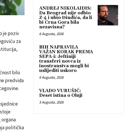
ANDREJ NIKOLAIDIS:
Da Beograd nije odbio
Z-4 i ubio Đinđića, da li
bi Crna Gora bila
nezavisna?
 je poziv
6 Augusta, 2026
egoviću za
BIH NAPRAVILA
titucija,
VAŽAN KORAK PREMA
SEPA-i: Jeftiniji
transferi novca iz
inostranstva mogli bi
uslijediti uskoro
ćnost bilo
6 Augusta, 2026
ne predviđa
rcegovine.
VLADO VURUŠIĆ:
Deset istina o Oluji
5 Augusta, 2026
 sjednice
stoje
g organa
ja politička