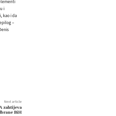
 elementi
u i
 kao i da
epilog –
Denis
Next article
zahtijeva
dbrane BiH