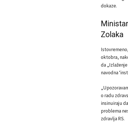
dokaze.
Ministar
Zolaka
Istovremeno, 
oktobra, nako
da „Izlaženje
navodna ‘inst
„Upozoravamo 
o radu zdravs
insinuiraju 
problema nes
zdravlja RS.