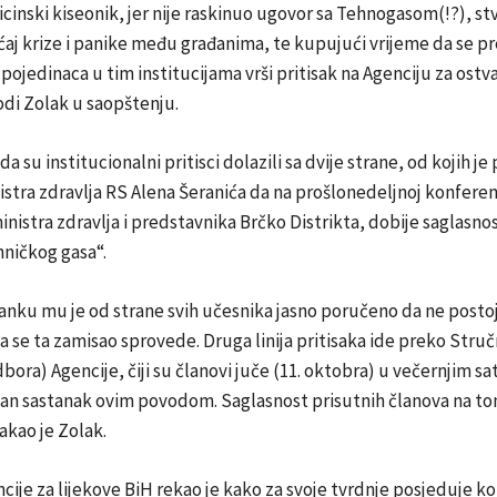
cinski kiseonik, jer nije raskinuo ugovor sa Tehnogasom(!?), stv
ećaj krize i panike među građanima, te kupujući vrijeme da se p
li pojedinaca u tim institucijama vrši pritisak na Agenciju za ostv
di Zolak u saopštenju.
a su institucionalni pritisci dolazili sa dvije strane, od kojih je
stra zdravlja RS Alena Šeranića da na prošlonedeljnoj konferenc
inistra zdravlja i predstavnika Brčko Distrikta, dobije saglasnos
ničkog gasa“.
anku mu je od strane svih učesnika jasno poručeno da ne posto
se ta zamisao sprovede. Druga linija pritisaka ide preko Struč
ora) Agencije, čiji su članovi juče (11. oktobra) u večernjim sa
itan sastanak ovim povodom. Saglasnost prisutnih članova na t
takao je Zolak.
cije za lijekove BiH rekao je kako za svoje tvrdnje posjeduje k