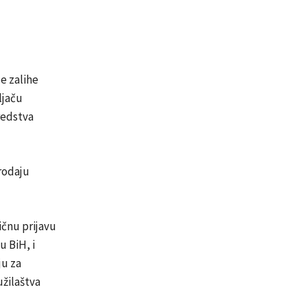
e zalihe
ljaču
redstva
rodaju
ičnu prijavu
 BiH, i
ju za
užilaštva