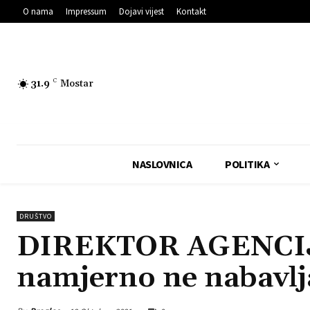
O nama
Impressum
Dojavi vijest
Kontakt
31.9
C
Mostar
NASLOVNICA
POLITIKA
DRUŠTVO
DIREKTOR AGENCIJ
namjerno ne nabavlj