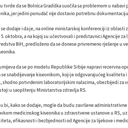
vu tvrde da se Bolnica Gradiška suočila sa problemom u nabavi 
onika, jer jedini ponuđač nije dostavio potrebnu dokumentaciju
se dodaje i da je, na online ministarskoj konferenciji iz oblasti 
5. oktobra, a na kojoj su učestvovali i predstavnici Agencije za l
redstva BiH, predloženo da se donese privremeno rješenje u ve
eonika.
mijeva da se po modelu Republike Srbije napravi rezervna opci
se snabdijevanje kiseonikom, koji je odgovarajućeg kvaliteta i
, shodno potvrđenim laboratorijskim nalazima, obezbijedi za v
 stoji u saopštenju Ministarstva zdravlja RS.
u bi, kako se dodaje, mogle da budu završene administrativn
bavkom medicinskog kiseonika u zdravstvene ustanove u RS, uz
iteta, efikasnosti i bezbjednosti od Agencije za lijekove i medi