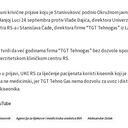
puni krivične prijave koju je Stanivuković podnio Okružnom jav
Banjoj Luci 24. septembra protiv Vlade Đajića, direktora Univer
tra RS-a i Stanislava Čađe, direktora firme “TGT Tehnogas” iz 
 tvrdi da već godinama firma “TGT Tehnogas” bez dozvole ispo
verzitetskom kliničkom centru RS.
u prijavi, UKC RS za liječenje pacijenata koristi kiseonik koji je
 a ne medicinski, jer TGT Tehno Gas nema dozvolu za uvoz i dist
kiseonika.
ouTube
iseonik
Agencija za lijekove i medicinska sredstva BiH
Aleksandar Zolak