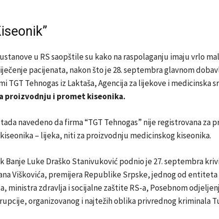
Kiseonik”
stanove u RS saopštile su kako na raspolaganju imaju vrlo mal
liječenje pacijenata, nakon što je 28. septembra glavnom dobav
rmi TGT Tehnogas iz Laktaša, Agencija za lijekove i medicinska s
a proizvodnju i promet kiseonika.
e tada navedeno da firma “TGT Tehnogas” nije registrovana za p
iseonika – lijeka, niti za proizvodnju medicinskog kiseonika.
k Banje Luke Draško Stanivuković podnio je 27. septembra kriv
na Viškovića, premijera Republike Srpske, jednog od entiteta u
a, ministra zdravlja i socijalne zaštite RS-a, Posebnom odjeljen
rupcije, organizovanog i najtežih oblika privrednog kriminala T