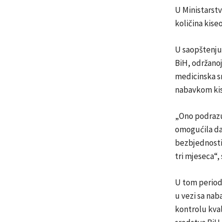
U Ministarst
količina kise
U saopštenju 
BiH, održanoj 
medicinska s
nabavkom kis
„Ono podrazu
omogućila da 
bezbjednosti
tri mjeseca“,
U tom period
u vezi sa na
kontrolu kval