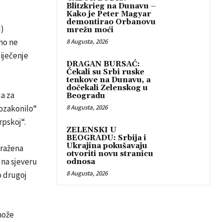
Blitzkrieg na Dunavu –
Kako je Peter Magyar
demontirao Orbanovu
H)
mrežu moći
no ne
8 Augusta, 2026
iječenje
DRAGAN BURSAĆ:
Čekali su Srbi ruske
tenkove na Dunavu, a
dočekali Zelenskog u
ja za
Beogradu
8 Augusta, 2026
„ozakonilo“
rpskoj“.
ZELENSKI U
BEOGRADU: Srbija i
Ukrajina pokušavaju
tražena
otvoriti novu stranicu
 na sjeveru
odnosa
8 Augusta, 2026
o drugoj
može