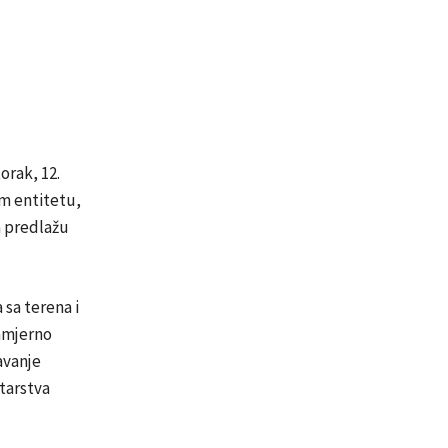
orak, 12.
om entitetu,
a predlažu
sa terena i
namjerno
avanje
tarstva