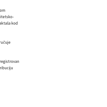
nom
zitetsko-
Laktaša kod
ručuje
 registrovan
ribuciju