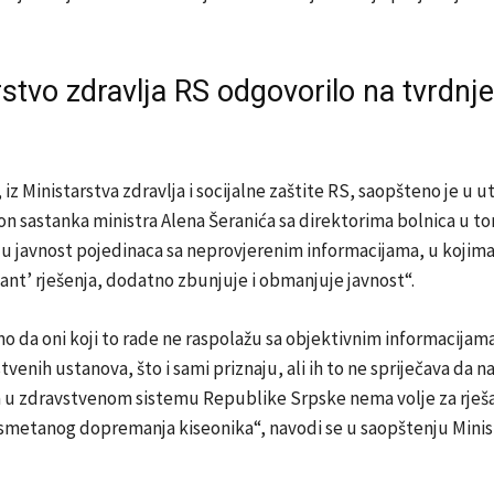
stvo zdravlja RS odgovorilo na tvrdnje
iz Ministarstva zdravlja i socijalne zaštite RS, saopšteno je u ut
n sastanka ministra Alena Šeranića sa direktorima bolnica u t
 u javnost pojedinaca sa neprovjerenim informacijama, u kojim
ant’ rješenja, dodatno zbunjuje i obmanjuje javnost“.
da oni koji to rade ne raspolažu sa objektivnim informacijama 
tvenih ustanova, što i sami priznaju, ali ih to ne spriječava da 
da u zdravstvenom sistemu Republike Srpske nema volje za rješ
metanog dopremanja kiseonika“, navodi se u saopštenju Minis