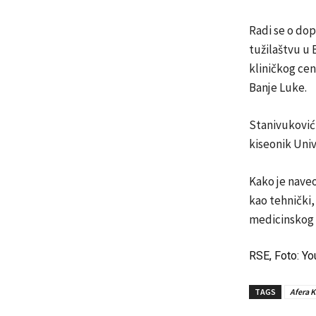
Radi se o do
tužilaštvu u 
kliničkog cen
Banje Luke.
Stanivuković
kiseonik Uni
Kako je naveo 
kao tehnički,
medicinskog 
RSE, Foto: Y
TAGS
Afera K