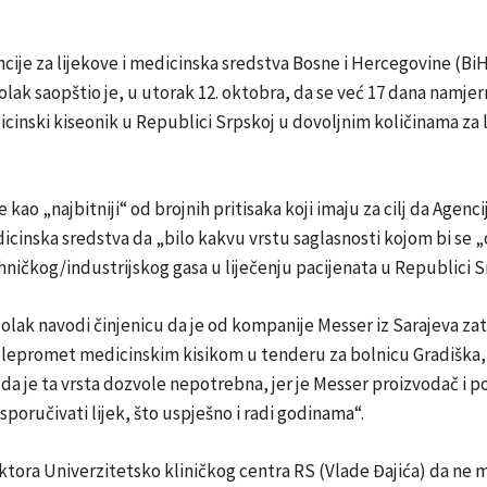
cije za lijekove i medicinska sredstva Bosne i Hercegovine (Bi
lak saopštio je, u utorak 12. oktobra, da se već 17 dana namjer
cinski kiseonik u Republici Srpskoj u dovoljnim količinama za l
e kao „najbitniji“ od brojnih pritisaka koji imaju za cilj da Agenci
dicinska sredstva da „bilo kakvu vrstu saglasnosti kojom bi se 
hničkog/industrijskog gasa u liječenju pacijenata u Republici S
olak navodi činjenicu da je od kompanije Messer iz Sarajeva za
elepromet medicinskim kisikom u tenderu za bolnicu Gradiška,
 da je ta vrsta dozvole nepotrebna, jer je Messer proizvodač i p
sporučivati lijek, što uspješno i radi godinama“.
rektora Univerzitetsko kliničkog centra RS (Vlade Đajića) da ne 