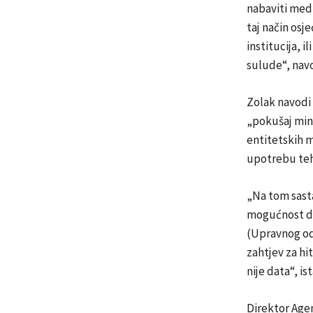
nabaviti medi
taj način osj
institucija, i
sulude“, navo
Zolak navodi d
„pokušaj mini
entitetskih m
upotrebu teh
„Na tom sast
mogućnost da 
(Upravnog odb
zahtjev za h
nije data“, is
Direktor Agen