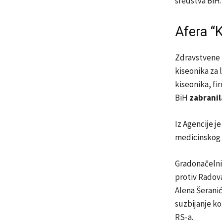
sredstva BiH.
Afera “
Zdravstvene u
kiseonika za 
kiseonika, fi
BiH
zabranil
Iz Agencije j
medicinskog k
Gradonačelni
protiv Radova
Alena Šeranić
suzbijanje ko
RS-a.