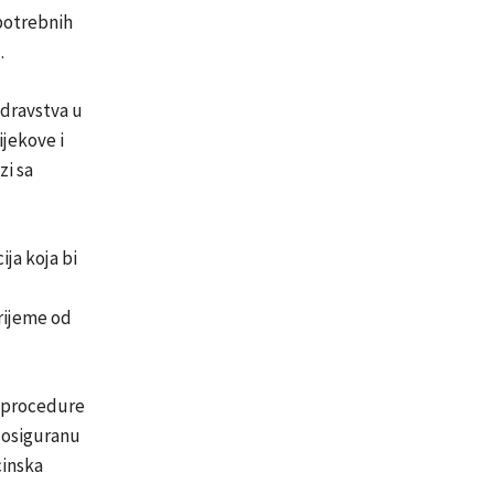
potrebnih
.
zdravstva u
ijekove i
zi sa
ja koja bi
rijeme od
e procedure
 osiguranu
cinska