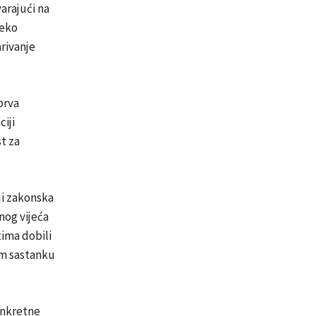
arajući na
reko
arivanje
 prva
iji
t za
ji zakonska
nog vijeća
tima dobili
om sastanku
onkretne