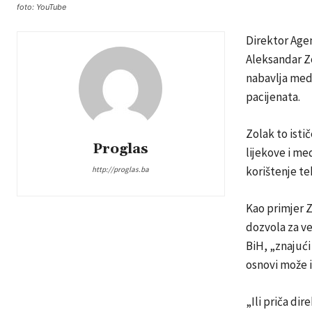
foto: YouTube
Direktor Agen
Aleksandar Zo
nabavlja medi
pacijenata.
Zolak to istič
Proglas
lijekove i me
korištenje te
http://proglas.ba
Kao primjer Z
dozvola za v
BiH, „znajući
osnovi može i
„Ili priča di