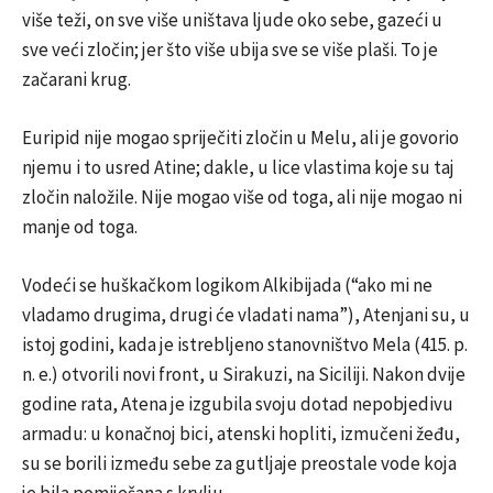
više teži, on sve više uništava ljude oko sebe, gazeći u
sve veći zločin; jer što više ubija sve se više plaši. To je
začarani krug.
Euripid nije mogao spriječiti zločin u Melu, ali je govorio
njemu i to usred Atine; dakle, u lice vlastima koje su taj
zločin naložile. Nije mogao više od toga, ali nije mogao ni
manje od toga.
Vodeći se huškačkom logikom Alkibijada (“ako mi ne
vladamo drugima, drugi će vladati nama”), Atenjani su, u
istoj godini, kada je istrebljeno stanovništvo Mela (415. p.
n. e.) otvorili novi front, u Sirakuzi, na Siciliji. Nakon dvije
godine rata, Atena je izgubila svoju dotad nepobjedivu
armadu: u konačnoj bici, atenski hopliti, izmučeni žeđu,
su se borili između sebe za gutljaje preostale vode koja