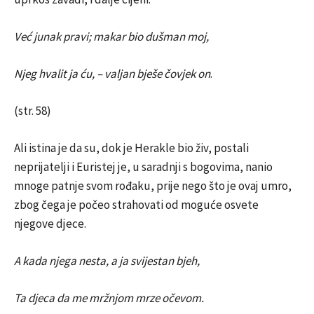
Već junak pravi; makar bio dušman moj,
Njeg hvalit ja ću, – valjan bješe čovjek on
.
(str. 58)
Ali istina je da su, dok je Herakle bio živ, postali
neprijatelji i Euristej je, u saradnji s bogovima, nanio
mnoge patnje svom rođaku, prije nego što je ovaj umro,
zbog čega je počeo strahovati od moguće osvete
njegove djece.
A kada njega nesta, a ja svijestan bjeh,
Ta djeca da me mržnjom mrze očevom.