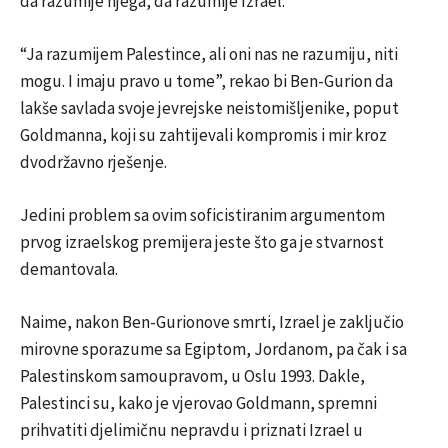
da razumije njega, da razumije Izrael.
“Ja razumijem Palestince, ali oni nas ne razumiju, niti
mogu. I imaju pravo u tome”, rekao bi Ben-Gurion da
lakše savlada svoje jevrejske neistomišljenike, poput
Goldmanna, koji su zahtijevali kompromis i mir kroz
dvodržavno rješenje.
Jedini problem sa ovim soficistiranim argumentom
prvog izraelskog premijera jeste što ga je stvarnost
demantovala.
Naime, nakon Ben-Gurionove smrti, Izrael je zaključio
mirovne sporazume sa Egiptom, Jordanom, pa čak i sa
Palestinskom samoupravom, u Oslu 1993. Dakle,
Palestinci su, kako je vjerovao Goldmann, spremni
prihvatiti djelimičnu nepravdu i priznati Izrael u