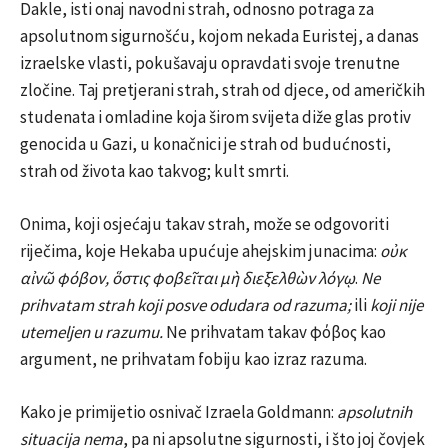
Dakle, isti onaj navodni strah, odnosno potraga za
apsolutnom sigurnošću, kojom nekada Euristej, a danas
izraelske vlasti, pokušavaju opravdati svoje trenutne
zločine. Taj pretjerani strah, strah od djece, od američkih
studenata i omladine koja širom svijeta diže glas protiv
genocida u Gazi, u konačnici je strah od budućnosti,
strah od života kao takvog; kult smrti.
Onima, koji osjećaju takav strah, može se odgovoriti
riječima, koje Hekaba upućuje ahejskim junacima:
οὐκ
αἰνῶ φόβον, ὅστις φοβεῖται μὴ διεξελθὼν λόγῳ
.
Ne
prihvatam strah koji posve odudara od razuma;
ili
koji
nije
utemeljen u razumu.
Ne prihvatam takav φόβος kao
argument, ne prihvatam fobiju kao izraz razuma.
Kako je primijetio osnivač Izraela Goldmann:
apsolutnih
situacija nema
, pa ni apsolutne sigurnosti, i što joj čovjek