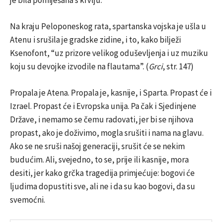
je bila pomiješana s krvlju.
Na kraju Peloponeskog rata, spartanska vojska je ušla u
Atenu i srušila je gradske zidine, i to, kako bilježi
Ksenofont, “uz prizore velikog oduševljenja i uz muziku
koju su devojke izvodile na flautama”. (
Grci
, str. 147)
Propala je Atena. Propala je, kasnije, i Sparta. Propast će i
Izrael. Propast će i Evropska unija. Pa čak i Sjedinjene
Države, i nemamo se čemu radovati, jer bi se njihova
propast, ako je doživimo, mogla srušiti i nama na glavu.
Ako se ne sruši našoj generaciji, srušit će se nekim
budućim. Ali, svejedno, to se, prije ili kasnije, mora
desiti, jer kako grčka tragedija primjećuje: bogovi će
ljudima dopustiti sve, ali ne i da su kao bogovi, da su
svemoćni.