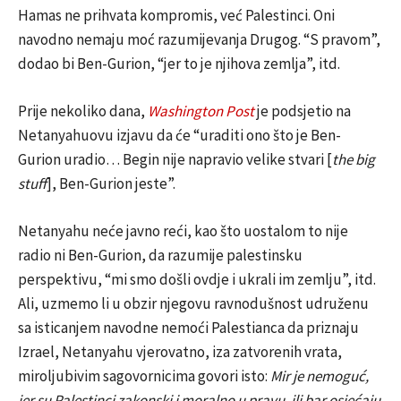
Hamas ne prihvata kompromis, već Palestinci. Oni
navodno nemaju moć razumijevanja Drugog. “S pravom”,
dodao bi Ben-Gurion, “jer to je njihova zemlja”, itd.
Prije nekoliko dana,
Washington Post
je podsjetio na
Netanyahuovu izjavu da će “uraditi ono što je Ben-
Gurion uradio… Begin nije napravio velike stvari [
the big
stuff
], Ben-Gurion jeste”.
Netanyahu neće javno reći, kao što uostalom to nije
radio ni Ben-Gurion, da razumije palestinsku
perspektivu, “mi smo došli ovdje i ukrali im zemlju”, itd.
Ali, uzmemo li u obzir njegovu ravnodušnost udruženu
sa isticanjem navodne nemoći Palestianca da priznaju
Izrael, Netanyahu vjerovatno, iza zatvorenih vrata,
miroljubivim sagovornicima govori isto:
Mir je nemoguć,
jer su Palestinci zakonski i moralno u pravu, ili bar osjećaju