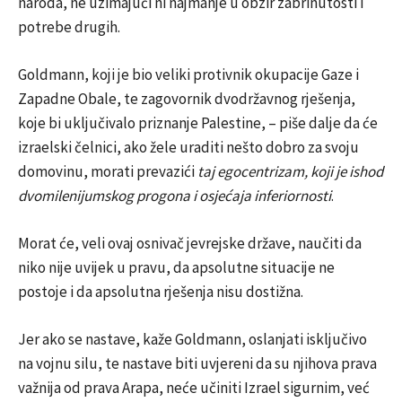
naroda, ne uzimajući ni najmanje u obzir zabrinutosti i
potrebe drugih.
Goldmann, koji je bio veliki protivnik okupacije Gaze i
Zapadne Obale, te zagovornik dvodržavnog rješenja,
koje bi uključivalo priznanje Palestine, – piše dalje da će
izraelski čelnici, ako žele uraditi nešto dobro za svoju
domovinu, morati prevazići
taj egocentrizam, koji je ishod
dvomilenijumskog progona i osjećaja inferiornosti
.
Morat će, veli ovaj osnivač jevrejske države, naučiti da
niko nije uvijek u pravu, da apsolutne situacije ne
postoje i da apsolutna rješenja nisu dostižna.
Jer ako se nastave, kaže Goldmann, oslanjati isključivo
na vojnu silu, te nastave biti uvjereni da su njihova prava
važnija od prava Arapa, neće učiniti Izrael sigurnim, već