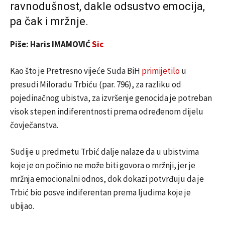
ravnodušnost, dakle odsustvo emocija,
pa čak i mržnje.
Piše: Haris IMAMOVIĆ
Sic
Kao što je Pretresno vijeće Suda BiH
primijetilo
u
presudi Miloradu Trbiću (par. 796), za razliku od
pojedinačnog ubistva, za izvršenje genocida je potreban
visok stepen indiferentnosti prema određenom dijelu
čovječanstva.
Sudije u predmetu Trbić dalje nalaze da u ubistvima
koje je on počinio ne može biti govora o mržnji, jer je
mržnja emocionalni odnos, dok dokazi potvrđuju da je
Trbić bio posve indiferentan prema ljudima koje je
ubijao.