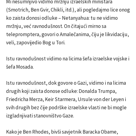
Mi nesumnjivo vidimo mržnju izraelskih ministara
(Smotrich, Ben Gvir, Chikli, itd.), ali pogledajmo lice onog
ko zaista donosi odluke – Netanyahua: tu ne vidimo
mržnju, već ravnodušnost. On čitajući mirno sa
telepromptera, govori o Amalečanima, čiju je likvidaciju,
veli, zapovijedio Bog u Tori.
Istu ravnodušnost vidimo na licima šefa izraelske vojske i
šefa Mosada.
Istu ravnodušnost, dok govore o Gazi, vidimo i na licima
drugih koji zaista donose odluke: Donalda Trumpa,
Friedricha Merza, Keir Starmera, Ursule von der Leyen i
svih drugih bez čije podrške izraelske vlasti ne bi mogle
izgladnjivati stanovništvo Gaze.
Kako je Ben Rhodes, bivši savjetnik Baracka Obame,