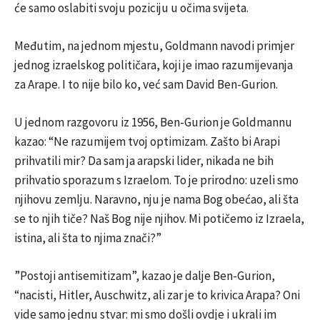
će samo oslabiti svoju poziciju u očima svijeta.
Međutim, na jednom mjestu, Goldmann navodi primjer
jednog izraelskog političara, koji je imao razumijevanja
za Arape. I to nije bilo ko, već sam David Ben-Gurion.
U jednom razgovoru iz 1956, Ben-Gurion je Goldmannu
kazao: “Ne razumijem tvoj optimizam. Zašto bi Arapi
prihvatili mir? Da sam ja arapski lider, nikada ne bih
prihvatio sporazum s Izraelom. To je prirodno: uzeli smo
njihovu zemlju. Naravno, nju je nama Bog obećao, ali šta
se to njih tiče? Naš Bog nije njihov. Mi potičemo iz Izraela,
istina, ali šta to njima znači?”
”Postoji antisemitizam”, kazao je dalje Ben-Gurion,
“nacisti, Hitler, Auschwitz, ali zar je to krivica Arapa? Oni
vide samo jednu stvar: mi smo došli ovdje i ukrali im