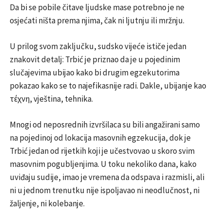
Da bi se pobile čitave ljudske mase potrebno je ne
osjećati ništa prema njima, čak ni ljutnju ili mržnju.
U prilog svom zaključku, sudsko vijeće ističe jedan
znakovit detalj: Trbić je priznao da je u pojedinim
slučajevima ubijao kako bi drugim egzekutorima
pokazao kako se to najefikasnije radi. Dakle, ubijanje kao
τέχνη, vještina, tehnika.
Mnogi od neposrednih izvršilaca su bili angažirani samo
na pojedinoj od lokacija masovnih egzekucija, dok je
Trbić jedan od rijetkih koji je učestvovao u skoro svim
masovnim pogubljenjima. U toku nekoliko dana, kako
uviđaju sudije, imao je vremena da odspava i razmisli, ali
ni u jednom trenutku nije ispoljavao ni neodlučnost, ni
žaljenje, ni kolebanje.