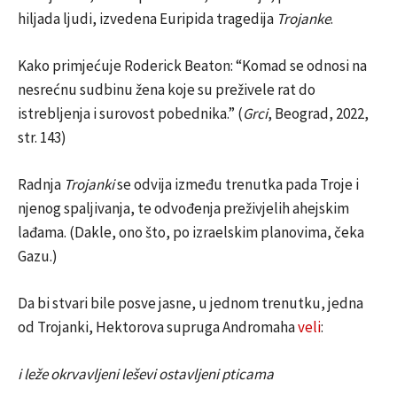
hiljada ljudi, izvedena Euripida tragedija
Trojanke
.
Kako primjećuje Roderick Beaton: “Komad se odnosi na
nesrećnu sudbinu žena koje su preživele rat do
istrebljenja i surovost pobednika.” (
Grci
, Beograd, 2022,
str. 143)
Radnja
Trojanki
se odvija između trenutka pada Troje i
njenog spaljivanja, te odvođenja preživjelih ahejskim
lađama. (Dakle, ono što, po izraelskim planovima, čeka
Gazu.)
Da bi stvari bile posve jasne, u jednom trenutku, jedna
od Trojanki, Hektorova supruga Andromaha
veli
:
i leže okrvavljeni leševi ostavljeni pticama