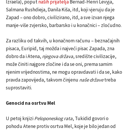
Izraela), poput
naših prijatelja
Bernad-Henri Levyja,
Salmana Rushdieja, Danila Kiša, itd, koji vjeruju da je
Zapad – ono dobro, civilizirano, itd, a sve izvan njega
manje-više zvjersko, barbarsko i u konačnici – zloćudno.
Za razliku od takvih, u konačnom računu – beznačajnih
pisaca, Euripid, taj možda i najveći pisac Zapada, zna
dobro da i Atena,
njegova država
, središte civilizacije,
može činiti najgore zločine i da se oni, prema samim
njenim vrijednostima, ne mogu opravdavati i da se, kako
pravda zapovijeda, takvom činjenu
naše države
treba
suprostaviti.
Genocid na osrtvu Mel
U petoj knjizi
Peloponeskog rata
, Tukidid govori o
pohodu Atene protiv osrtva Mel, koje je bilo jedan od