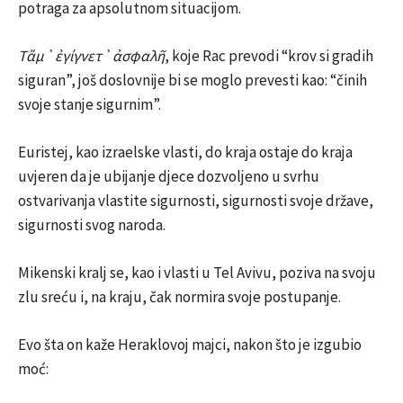
potraga za apsolutnom situacijom.
Τἄμ᾽ ἐγίγνετ᾽ ἀσφαλῆ
, koje Rac prevodi “krov si gradih
siguran”, još doslovnije bi se moglo prevesti kao: “činih
svoje stanje sigurnim”.
Euristej, kao izraelske vlasti, do kraja ostaje do kraja
uvjeren da je ubijanje djece dozvoljeno u svrhu
ostvarivanja vlastite sigurnosti, sigurnosti svoje države,
sigurnosti svog naroda.
Mikenski kralj se, kao i vlasti u Tel Avivu, poziva na svoju
zlu sreću i, na kraju, čak normira svoje postupanje.
Evo šta on kaže Heraklovoj majci, nakon što je izgubio
moć: