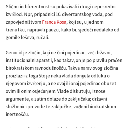
Sličnu indiferentnost su pokazivali i drugi neposredni
izvršioci. Npr, pripadnici 10. diverzantskog voda, pod
zapovjedništvom
Franca Kosa
, koji su, u jednom
trenutku, napravili pauzu, kako bi, sjedeći nedaleko od
gomile leševa, ručali.
Genocid je zločin, koji ne čini pojedinac, već državni,
institucionalni aparat i, kao takav, on je po pravilu praćen
birokratskom ravnodušnošću. Takva narav ovog zločina
proizlazi iz toga što je neka vlada donijela odluku o
njegovom izvršenju, a ne ovaj ili onaj pojedinac obuzet
ovim ili onim osjećanjem. Vlade diskutuju, iznose
argumente, a zatim dolaze do zaključaka; državni
službenici provode te zaključke, vođeni birokratskom
inertnošću.