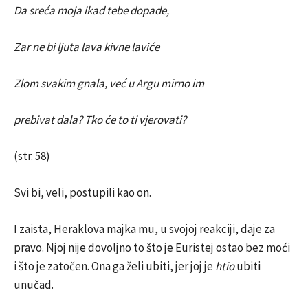
Da sreća moja ikad tebe dopade,
Zar ne bi ljuta lava kivne laviće
Zlom svakim gnala, već u Argu mirno im
prebivat dala? Tko će to ti vjerovati?
(str. 58)
Svi bi, veli, postupili kao on.
I zaista, Heraklova majka mu, u svojoj reakciji, daje za
pravo. Njoj nije dovoljno to što je Euristej ostao bez moći
i što je zatočen. Ona ga želi ubiti, jer joj je
htio
ubiti
unučad.