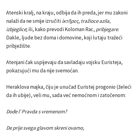
Atenski kralj, na kraju, odbija da ih preda, jer mu zakoni
nalaži da ne smije izručiti
ἱκτῆρες
,
tražioce azila,
izbjeglice
; ili, kako prevodi Koloman Rac,
pribjegare
.
Dakle, ljude bez doma i domovine, koji lutaju tražeći
pribježište.
Atenjani čak uspijevaju da savladaju vojsku Euristeja,
pokazujući mu da nije svemoćan.
Heraklova majka, čiju je unučad Euristej progonio (želeći
da ih ubije), veli mu, sada već nemoćnom i zatočenom:
Dođe l’ Pravda s vremenom?
De prije svega glavom skreni ovamo,