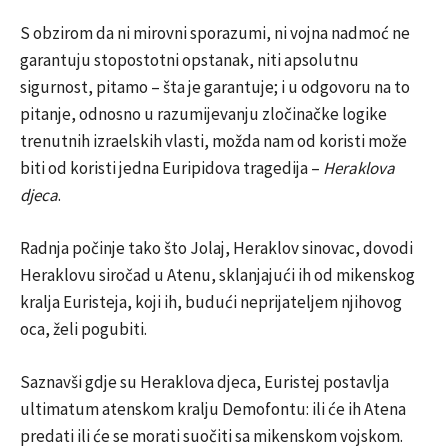
S obzirom da ni mirovni sporazumi, ni vojna nadmoć ne
garantuju stopostotni opstanak, niti apsolutnu
sigurnost, pitamo – šta je garantuje; i u odgovoru na to
pitanje, odnosno u razumijevanju zločinačke logike
trenutnih izraelskih vlasti, možda nam od koristi može
biti od koristi jedna Euripidova tragedija –
Heraklova
djeca
.
Radnja počinje tako što Jolaj, Heraklov sinovac, dovodi
Heraklovu siročad u Atenu, sklanjajući ih od mikenskog
kralja Euristeja, koji ih, budući neprijateljem njihovog
oca, želi pogubiti.
Saznavši gdje su Heraklova djeca, Euristej postavlja
ultimatum atenskom kralju Demofontu: ili će ih Atena
predati ili će se morati suočiti sa mikenskom vojskom.