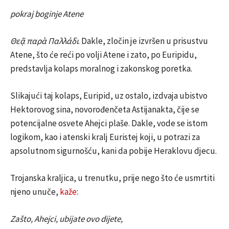
pokraj boginje Atene
Θεᾷ παρὰ Παλλάδι
. Dakle, zločin je izvršen u prisustvu
Atene, što će reći po volji Atene i zato, po Euripidu,
predstavlja kolaps moralnog i zakonskog poretka.
Slikajući taj kolaps, Euripid, uz ostalo, izdvaja ubistvo
Hektorovog sina, novorođenčeta Astijanakta, čije se
potencijalne osvete Ahejci plaše. Dakle, vode se istom
logikom, kao i atenski kralj Euristej koji, u potrazi za
apsolutnom sigurnošću, kani da pobije Heraklovu djecu.
Trojanska kraljica, u trenutku, prije nego što će usmrtiti
njeno unuče,
kaže
:
Zašto, Ahejci, ubijate ovo dijete,