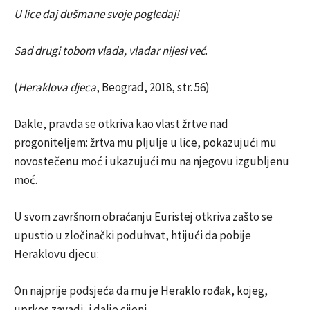
U lice daj dušmane svoje pogledaj!
Sad drugi tobom vlada, vladar nijesi već
.
(
Heraklova djeca
, Beograd, 2018, str. 56)
Dakle, pravda se otkriva kao vlast žrtve nad
progoniteljem: žrtva mu pljulje u lice, pokazujući mu
novostečenu moć i ukazujući mu na njegovu izgubljenu
moć.
U svom završnom obraćanju Euristej otkriva zašto se
upustio u zločinački poduhvat, htijući da pobije
Heraklovu djecu:
On najprije podsjeća da mu je Heraklo rođak, kojeg,
uprkos zavadi, i dalje cijeni.