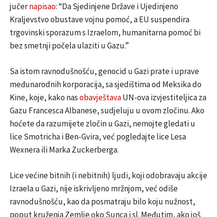
jučer
napisao
: “Da Sjedinjene Države i Ujedinjeno
Kraljevstvo obustave vojnu pomoć, a EU suspendira
trgovinski sporazum s Izraelom, humanitarna pomoć bi
bez smetnji počela ulaziti u Gazu.”
Sa istom ravnodušnošću, genocid u Gazi prate i uprave
međunarodnih korporacija, sa sjedištima od Meksika do
Kine, koje, kako nas
obavještava
UN-ova izvjestiteljica za
Gazu Francesca Albanese, sudjeluju u ovom zločinu. Ako
hoćete da razumijete zločin u Gazi, nemojte gledati u
lice Smotricha i Ben-Gvira, već pogledajte lice Lesa
Wexnera ili Marka Zuckerberga.
Lice većine bitnih (i nebitnih) ljudi, koji odobravaju akcije
Izraela u Gazi, nije iskrivljeno mržnjom, već odiše
ravnodušnošću, kao da posmatraju bilo koju nužnost,
poput kruženja Zemlje oko Sunca i sl. Međutim, ako još