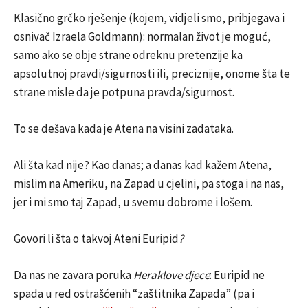
Klasično grčko rješenje (kojem, vidjeli smo, pribjegava i
osnivač Izraela Goldmann): normalan život je moguć,
samo ako se obje strane odreknu pretenzije ka
apsolutnoj pravdi/sigurnosti ili, preciznije, onome šta te
strane misle da je potpuna pravda/sigurnost.
To se dešava kada je Atena na visini zadataka.
Ali šta kad nije? Kao danas; a danas kad kažem Atena,
mislim na Ameriku, na Zapad u cjelini, pa stoga i na nas,
jer i mi smo taj Zapad, u svemu dobrome i lošem.
Govori li šta o takvoj Ateni Euripid
?
Da nas ne zavara poruka
Heraklove djece
: Euripid ne
spada u red ostrašćenih “zaštitnika Zapada” (pa i