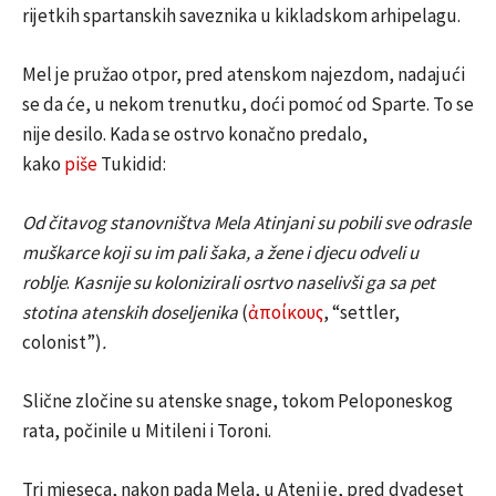
rijetkih spartanskih saveznika u kikladskom arhipelagu.
Mel je pružao otpor, pred atenskom najezdom, nadajući
se da će, u nekom trenutku, doći pomoć od Sparte. To se
nije desilo. Kada se ostrvo konačno predalo,
kako
piše
Tukidid:
Od čitavog stanovništva Mela Atinjani su pobili sve odrasle
muškarce koji su im pali šaka, a žene i djecu odveli u
roblje
.
Kasnije su kolonizirali osrtvo naselivši ga sa pet
stotina atenskih doseljenika
(
ἀποίκους
, “settler,
colonist”)
.
Slične zločine su atenske snage, tokom Peloponeskog
rata, počinile u Mitileni i Toroni.
Tri mjeseca, nakon pada Mela, u Ateni je, pred dvadeset