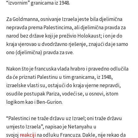
“izvornim” granicama iz 1948.
Za Goldmanna, osnivanje Izraela jeste bila djelimična
nepravda prema Palestincima, ali djelimična pravda za
narod bez države koji je preživio Holokaust; i on je do
kraja vjerovao u dvodržavno rješenje, znajući da je samo
ono (djelimična) pravda za sve.
Nakon što je francuska vlada hrabro i pravedno odlučila
da će priznati Palestinu u tim granicama, iz 1948,
izraelske vlasti su, ostajući do kraja vjerne nepravdi,
osudile postupak Pariza, vodeći se, u osnovi, istom
logikom kao i Ben-Gurion.
“Palestinci ne traže državu uz Izrael; oni traže državu
umjesto Izraela”, napisao je Netanyahu u
svojoj
reakciji
na odluku Francuza. Dakle, nije rekao da