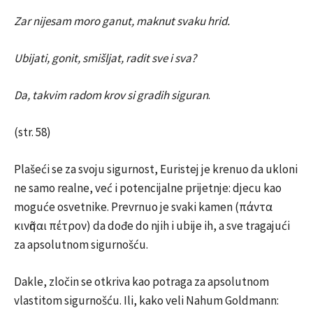
Zar nijesam moro ganut, maknut svaku hrid.
Ubijati, gonit, smišljat, radit sve i sva?
Da, takvim radom krov si gradih siguran
.
(str. 58)
Plašeći se za svoju sigurnost, Euristej je krenuo da ukloni
ne samo realne, već i potencijalne prijetnje: djecu kao
moguće osvetnike. Prevrnuo je svaki kamen (πάντα
κινῆσαι πέτρον) da dođe do njih i ubije ih, a sve tragajući
za apsolutnom sigurnošću.
Dakle, zločin se otkriva kao potraga za apsolutnom
vlastitom sigurnošću. Ili, kako veli Nahum Goldmann: