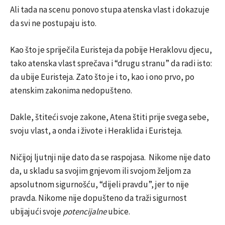
Ali tada na scenu ponovo stupa atenska vlast i dokazuje
da svi ne postupaju isto.
Kao što je spriječila Euristeja da pobije Heraklovu djecu,
tako atenska vlast sprečava i “drugu stranu” da radi isto:
da ubije Euristeja. Zato što je i to, kao i ono prvo, po
atenskim zakonima nedopušteno.
Dakle, štiteći svoje zakone, Atena štiti prije svega sebe,
svoju vlast, a onda i živote i Heraklida i Euristeja.
Ničijoj ljutnji nije dato da se raspojasa. Nikome nije dato
da, u skladu sa svojim gnjevom ili svojom željom za
apsolutnom sigurnošću, “dijeli pravdu”, jer to nije
pravda. Nikome nije dopušteno da traži sigurnost
ubijajući svoje
potencijalne
ubice.