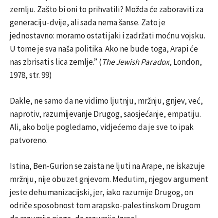
zemlju. Zašto bi oni to prihvatili? Možda će zaboraviti za
generaciju-dvije, ali sada nema šanse. Zato je
jednostavno: moramo ostati jaki i zadržati moćnu vojsku.
U tome je sva naša politika. Ako ne bude toga, Arapi će
nas zbrisati s lica zemlje.” (
The Jewish Paradox
, London,
1978, str. 99)
Dakle, ne samo da ne vidimo ljutnju, mržnju, gnjev, već,
naprotiv, razumijevanje Drugog, saosjećanje, empatiju.
Ali, ako bolje pogledamo, vidjećemo da je sve to ipak
patvoreno.
Istina, Ben-Gurion se zaista ne ljuti na Arape, ne iskazuje
mržnju, nije obuzet gnjevom. Međutim, njegov argument
jeste dehumanizacijski, jer, iako razumije Drugog, on
odriče sposobnost tom arapsko-palestinskom Drugom