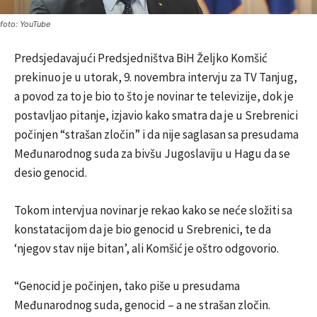
foto: YouTube
Predsjedavajući Predsjedništva BiH Željko Komšić
prekinuo je u utorak, 9. novembra intervju za TV Tanjug,
a povod za to je bio to što je novinar te televizije, dok je
postavljao pitanje, izjavio kako smatra da je u Srebrenici
počinjen “strašan zločin” i da nije saglasan sa presudama
Međunarodnog suda za bivšu Jugoslaviju u Hagu da se
desio genocid.
Tokom intervjua novinar je rekao kako se neće složiti sa
konstatacijom da je bio genocid u Srebrenici, te da
‘njegov stav nije bitan’, ali Komšić je oštro odgovorio.
“Genocid je počinjen, tako piše u presudama
Međunarodnog suda, genocid – a ne strašan zločin.