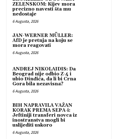
ZELENSKOM: Kijev mora
precizno navesti šta mu
nedostaje
6 Augusta, 2026
JAN-WERNER MÜLLER:
AfD je pretnja na koju se
mora reagovati
6 Augusta, 2026
ANDREJ NIKOLAIDIS: Da
Beograd nije odbio Z-4 i
ubio Đinđića, da li bi Crna
Gora bila nezavisna?
6 Augusta, 2026
BIH NAPRAVILA VAŽAN
KORAK PREMA SEPA-i:
Jeftiniji transferi novca iz
inostranstva mogli bi
uslijediti uskoro
6 Augusta, 2026