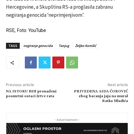
Hercegovine, a Skupština RS-a proglasila zabranu
negiranja genocida ‘neprimjenjivom’.
RSE, Foto: YouTube
TAGS
negiranje genocida
Tanjug
Željko Komšić
Previous article
Next article
NA ISTOKU BIH pronađeni
PRIVEDENA AIDA ĆOROVIĆ
posmrtni ostaci žrtve rata
zbog bacanja jaja na mural
Ratka Mladića
- Advertisement -