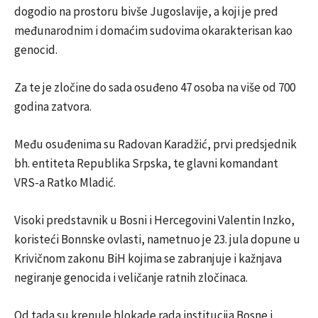
dogodio na prostoru bivše Jugoslavije, a koji je pred
međunarodnim i domaćim sudovima okarakterisan kao
genocid.
Za te je zločine do sada osuđeno 47 osoba na više od 700
godina zatvora.
Među osuđenima su Radovan Karadžić, prvi predsjednik
bh. entiteta Republika Srpska, te glavni komandant
VRS-a Ratko Mladić.
Visoki predstavnik u Bosni i Hercegovini Valentin Inzko,
koristeći Bonnske ovlasti, nametnuo je 23. jula dopune u
Krivičnom zakonu BiH kojima se zabranjuje i kažnjava
negiranje genocida i veličanje ratnih zločinaca.
Od tada su krenule blokade rada institucija Bosne i