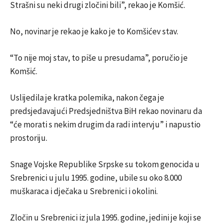
Strašni su neki drugi zločini bili”, rekao je Komšić.
No, novinar je rekao je kako je to Komšićev stav.
“To nije moj stav, to piše u presudama”, poručio je
Komšić.
Uslijedila je kratka polemika, nakon čega je
predsjedavajući Predsjedništva BiH rekao novinaru da
“će morati s nekim drugim da radi intervju” i napustio
prostoriju.
Snage Vojske Republike Srpske su tokom genocida u
Srebrenici u julu 1995. godine, ubile su oko 8.000
muškaraca i dječaka u Srebrenici i okolini.
Zločin u Srebrenici iz jula 1995. godine, jedini je koji se